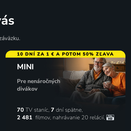
vás
 záväzku.
10 DNÍ ZA 1 € A POTOM 50% ZĽAVA
MINI
Pre nenáročných
divákov
70
TV staníc,
7
dní spätne,
2 481
filmov
,
nahrávanie 20 relácií
,