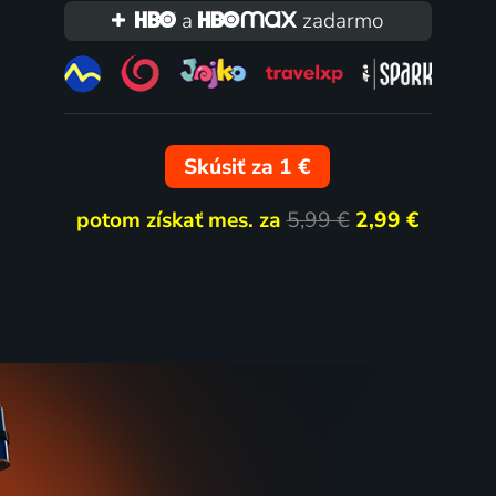
a
zadarmo
Skúsiť za 1 €
potom získať mes. za
5,99 €
2,99 €