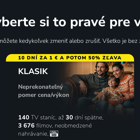
berte si to pravé pre 
ôžete kedykoľvek zmeniť alebo zrušiť. Všetko je bez
10 DNÍ ZA 1 € A POTOM 50% ZĽAVA
KLASIK
Neprekonateľný
pomer cena/výkon
140
TV staníc, až
30
dní spätne,
3 676
filmov
,
neobmedzené
nahrávanie
,