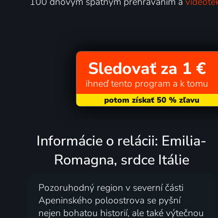
100 dňovým spätným prehrávaním a
videoté
Sledovať za 1 €
ihneď tento program a k tomu
Informácie o relácii: Emilia-
Romagna, srdce Itálie
Pozoruhodný region v severní části
Apeninského poloostrova se pyšní
nejen bohatou historií, ale také výtečnou