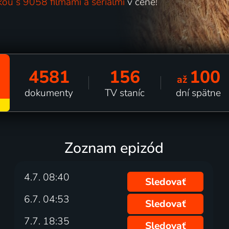
kou s 9058 filmami a seriálmi
v cene!
4581
156
100
až
dokumenty
TV staníc
dní spätne
Zoznam epizód
4.7. 08:40
Sledovať
6.7. 04:53
Sledovať
7.7. 18:35
Sledovať