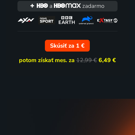
a
zadarmo
Skúsiť za 1 €
potom získať mes. za
12,99 €
6,49 €