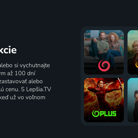
kcie
alebo si vychutnajte
tým až 100 dní
zastavovať alebo
lú cenu. S Lepšia.TV
j keď už vo voľnom