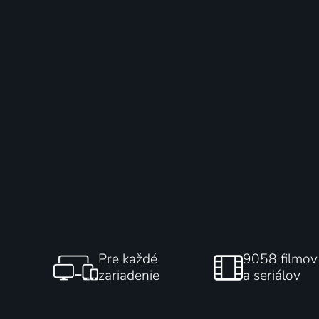
Pre každé
9058 filmov
zariadenie
a seriálov