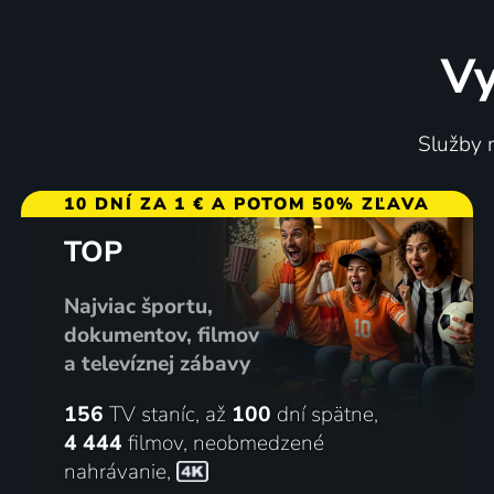
Vy
Služby m
10 DNÍ ZA 1 € A POTOM 50% ZĽAVA
TOP
Najviac športu,
dokumentov, filmov
a televíznej zábavy
156
TV staníc, až
100
dní spätne,
4 444
filmov
,
neobmedzené
nahrávanie
,