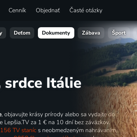
Cenník
Objednať
Časté otázky
y
Deťom
Dokumenty
Zábava
Šport
srdce Itálie
e
, objavujte krásy prírody alebo sa vydajte do
e Lepšia.TV za 1 € na 10 dní bez záväzkov.
156 TV staníc
s neobmedzeným nahrávaním,