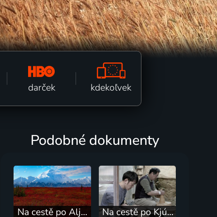
kdekoľvek
darček
Podobné dokumenty
Na cestě po Aljašce
Na cestě po Kjúšú