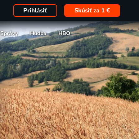
Prihlásiť
Skúsiť za 1 €
Správy
Hudba
HBO