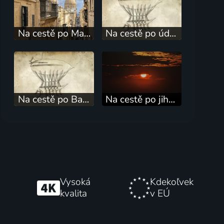
Na cestě po Maltě
Na cestě po údolí Káthmándú
Na cestě po Barbudě
Na cestě po jihoafrickém Gautengu
Vysoká
Kdekoľvek
kvalita
v EÚ