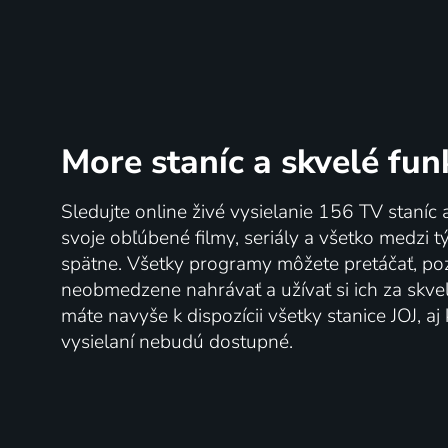
More staníc
a skvelé fun
Sledujte online živé vysielanie 156 TV staníc 
svoje obľúbené filmy, seriály a všetko medzi 
spätne. Všetky programy môžete pretáčať, po
neobmedzene nahrávať a užívať si ich za skve
máte navyše k dispozícii všetky stanice JOJ, a
vysielaní nebudú dostupné.