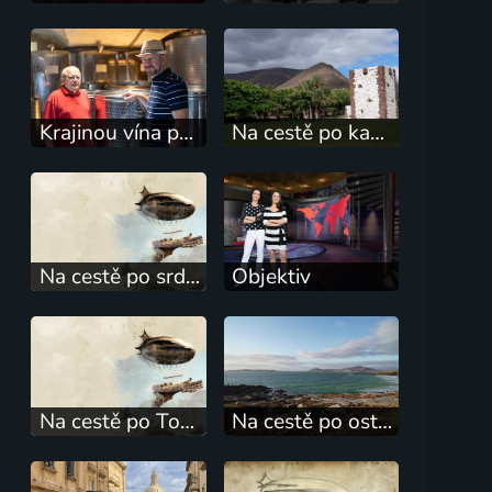
Krajinou vína po Slovensku
Na cestě po kanárské La Gomeře a El Hierru
Na cestě po srdci Nového Jižního Walesu
Objektiv
Na cestě po Tokaji a Egeru
Na cestě po ostrově Lewis a Harris