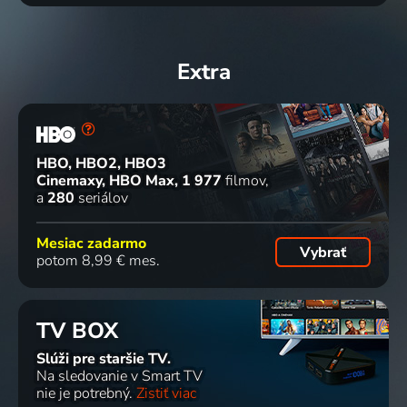
Extra
HBO, HBO2, HBO3
Cinemaxy, HBO Max
1 977
filmov
a
280
seriálov
Mesiac zadarmo
Vybrať
potom 8,99 € mes.
TV BOX
Slúži pre staršie TV.
Na sledovanie v Smart TV
nie je potrebný.
Zistiť viac