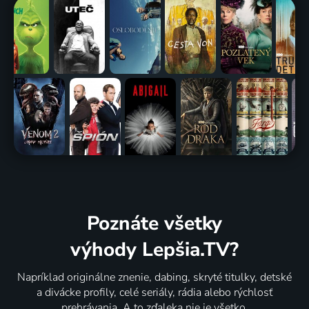
Poznáte všetky
výhody Lepšia.TV?
Napríklad originálne znenie, dabing, skryté titulky, detské
a divácke profily, celé seriály, rádia alebo rýchlosť
prehrávania. A to zďaleka nie je všetko.