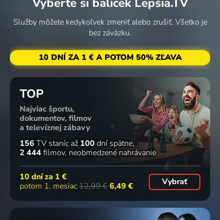
Vyberte si balíček Lepšia.TV
Služby môžete kedykoľvek zmeniť alebo zrušiť. Všetko je
bez záväzku.
10 DNÍ ZA 1 € A POTOM 50% ZĽAVA
TOP
Najviac športu,
dokumentov, filmov
a televíznej zábavy
156
TV staníc
až
100
dní spätne
2 444
filmov
neobmedzené nahrávanie
10 dní za
1 €
Vybrať
potom 1. mesiac
12,99 €
6,49 €