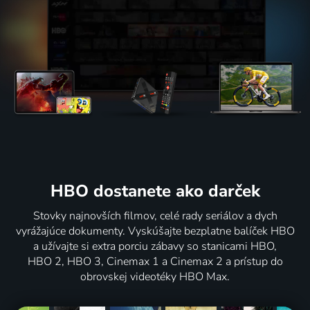
HBO dostanete ako darček
Stovky najnovších filmov, celé rady seriálov a dych
vyrážajúce dokumenty. Vyskúšajte bezplatne balíček HBO
a užívajte si extra porciu zábavy so stanicami HBO,
HBO 2, HBO 3, Cinemax 1 a Cinemax 2 a prístup do
obrovskej videotéky HBO Max.