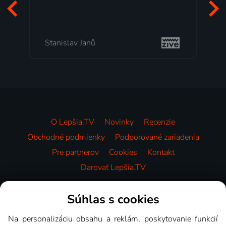
Stanislav Janů
O Lepšia.TV
Novinky
Recenzie
Obchodné podmienky
Podporované zariadenia
Pre partnerov
Cookies
Kontakt
Darovať Lepšia.TV
Videotéka
Súhlas s cookies
Na personalizáciu obsahu a reklám, poskytovanie funkcií