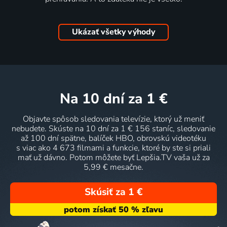
Ukázať všetky výhody
na 10 dní
za 1 €
Objavte spôsob sledovania televízie, ktorý už meniť
nebudete. Skúste na 10 dní za 1 € 156 staníc, sledovanie
až 100 dní spätne, balíček HBO, obrovskú videotéku
s viac ako 4 673 filmami a funkcie, ktoré by ste si priali
mať už dávno. Potom môžete byť Lepšia.TV vaša už za
5,99 € mesačne.
Skúsiť za 1 €