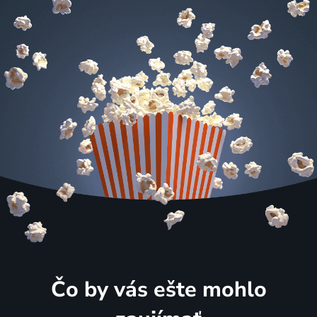
Čo by vás ešte mohlo