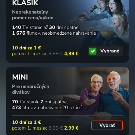
KLASIK
Neprekonateľný
pomer cena/výkon
140
TV staníc
až
30
dní spätne
1 676
filmov
neobmedzené nahrávanie
10 dní za
1 €
Vybrané
potom 1. mesiac
9,99 €
4,99 €
MINI
Pre nenáročných
divákov
70
TV staníc
7
dní spätne
473
filmov
nahrávanie 20 relácií
10 dní za
1 €
Vybrať
potom 1. mesiac
5,99 €
2,99 €