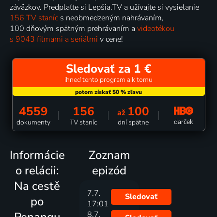
záväzkov. Predplaťte si Lepšia.TV a užívajte si vysielanie
156 TV staníc
s neobmedzeným nahrávaním,
100 dňovým spätným prehrávaním a
videotékou
s 9043 filmami a seriálmi
v cene!
Sledovať za 1 €
ihneď tento program a k tomu
4559
156
100
až
darček
dokumenty
TV staníc
dní spätne
Informácie
Zoznam
o relácii:
epizód
Na cestě
7.7.
Sledovať
po
17:01
Penangu
8.7.