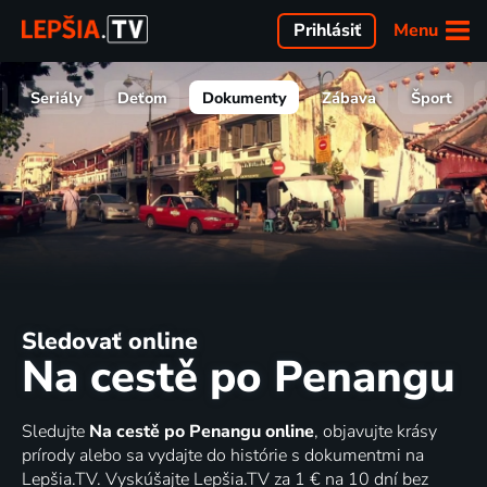
Menu
Prihlásiť
Seriály
Deťom
Dokumenty
Zábava
Šport
Sledovať online
Na cestě po Penangu
Sledujte
Na cestě po Penangu online
, objavujte krásy
prírody alebo sa vydajte do histórie s dokumentmi na
Lepšia.TV. Vyskúšajte Lepšia.TV za 1 € na 10 dní bez