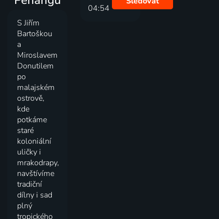
Sledovať
04:54
S Jiřím
Bartoškou
a
Miroslavem
Donutilem
po
malajském
ostrově,
kde
potkáme
staré
koloniální
uličky i
mrakodrapy,
navštívíme
tradiční
dílny i sad
plný
tropického