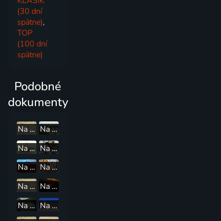
KLASIK
(30 dní
spätne)
,
TOP
(100 dní
spätne)
Podobné
dokumenty
Na cestě po Rio Pichis
Na cestě po Rujáně
Na cestě po pobřeží Bulharska
Na cestě po Kjúšú
Na cestě po Aljašce
Na cestě po Maltě
Na cestě po údolí Káthmándú
Na cestě po jihoafrickém Gautengu
Na cestě po severní Dalmácii
Na cestě po středním Uzbekistánu