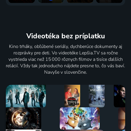
Videotéka
bez príplatku
Kino trháky, obľúbené seriály, dychberúce dokumenty aj
rozprávky pre deti. Vo videotéke Lepšia.TV sa ročne
vystrieda viac než 15 000 rôznych filmov a tisíce ďalších
relácií. Vždy tak jednoducho nájdete presne to, čo vás baví.
Navyše v slovenčine.