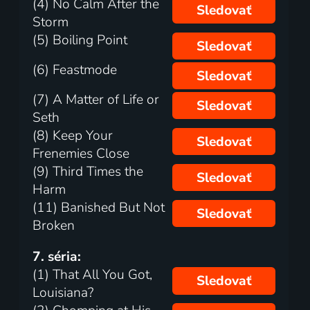
(4) No Calm After the
Sledovať
Storm
(5) Boiling Point
Sledovať
(6) Feastmode
Sledovať
(7) A Matter of Life or
Sledovať
Seth
(8) Keep Your
Sledovať
Frenemies Close
(9) Third Times the
Sledovať
Harm
(11) Banished But Not
Sledovať
Broken
7. séria:
(1) That All You Got,
Sledovať
Louisiana?