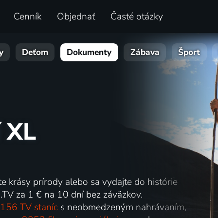
Cenník
Objednať
Časté otázky
y
Deťom
Dokumenty
Zábava
Šport
í XL
te krásy prírody alebo sa vydajte do histórie
.TV za 1 € na 10 dní bez záväzkov.
156 TV staníc
s neobmedzeným nahrávaním,