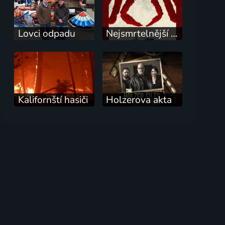
Lovci odpadu
Nejsmrtelnější úlovek
Kalifornští hasiči
Holzerova akta