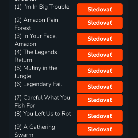
(1) I'm In Big Trouble
Sledovať
(2) Amazon Pain
Sledovať
Forest
(3) In Your Face,
Sledovať
Amazon!
(4) The Legends
Sledovať
Return
(5) Mutiny in the
Sledovať
Jungle
(6) Legendary Fail
Sledovať
(7) Careful What You
Sledovať
Fish For
(8) You Left Us to Rot
Sledovať
(9) A Gathering
Sledovať
Swarm