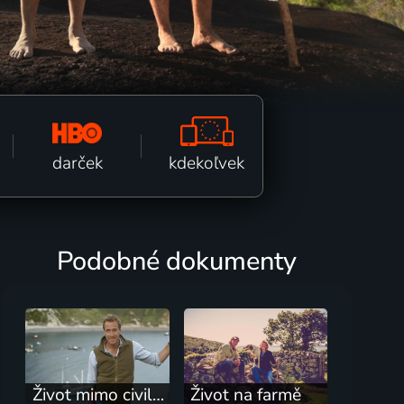
kdekoľvek
darček
Podobné dokumenty
Život mimo civilizace s Benem Foglem
Život na farmě