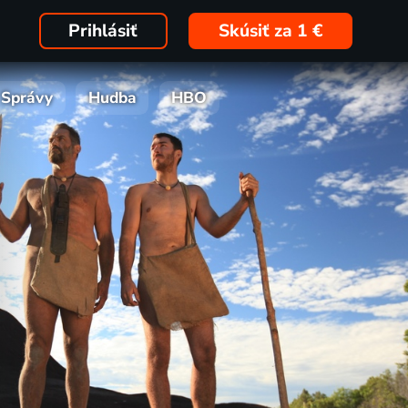
Prihlásiť
Skúsiť za 1 €
Správy
Hudba
HBO