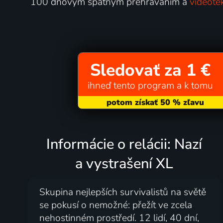
100 dňovým spätným prehrávaním a
videoté
Sledovať za 1 €
ihneď tento program a k tomu
Informácie o relácii: Nazí
a vystrašení XL
Skupina nejlepších survivalistů na světě
se pokusí o nemožné: přežít ve zcela
nehostinném prostředí. 12 lidí, 40 dní,