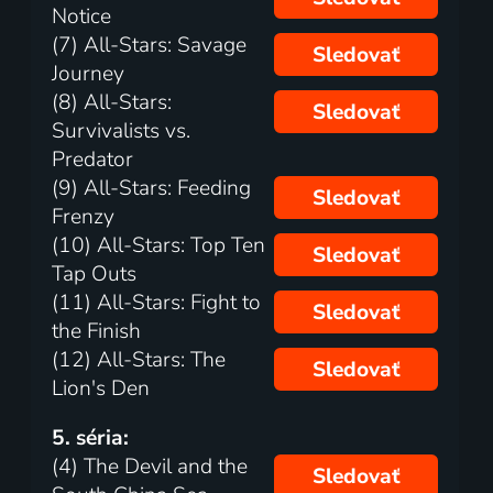
Notice
(7) All-Stars: Savage
Sledovať
Journey
(8) All-Stars:
Sledovať
Survivalists vs.
Predator
(9) All-Stars: Feeding
Sledovať
Frenzy
(10) All-Stars: Top Ten
Sledovať
Tap Outs
(11) All-Stars: Fight to
Sledovať
the Finish
(12) All-Stars: The
Sledovať
Lion's Den
5. séria:
(4) The Devil and the
Sledovať