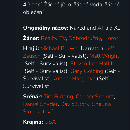
40 nocí. Žádné jídlo, žádná voda, žádné
oblečení.
Originálny názov:
Naked and Afraid XL
Žáner:
Reality TV
,
Dobrodružný
,
Horor
Hrajú:
Michael Brown
(Narrator),
Jeff
Zausch
(Self - Survivalist),
Matt Wright
(Self - Survivalist),
Steven Lee Hall Jr.
(Self - Survivalist),
Gary Golding
(Self -
Survivalist),
Amber Hargrove
(Self -
Survivalist)
Scénár:
Tim Furlong
,
Conner Schmitt
,
Daniel Snyder
,
David Story
,
Shauna
Stoddartová
Krajina:
USA