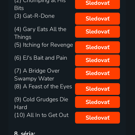
(2) Chomping at His
Sledovať
Bits
(3) Gat-R-Done
Sledovať
(4) Gary Eats All the
Sledovať
Things
(5) Itching for Revenge
Sledovať
(6) EJ's Bait and Pain
Sledovať
(7) A Bridge Over
Sledovať
Swampy Water
(8) A Feast of the Eyes
Sledovať
(9) Cold Grudges Die
Sledovať
Hard
(10) All In to Get Out
Sledovať
8. séria: