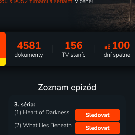
kou s 9052 filmami a seriálmi
v cene!
4581
156
100
až
dokumenty
TV staníc
dní spätne
Zoznam epizód
3. séria:
(1) Heart of Darkness
Sledovať
(2) What Lies Beneath
Sledovať