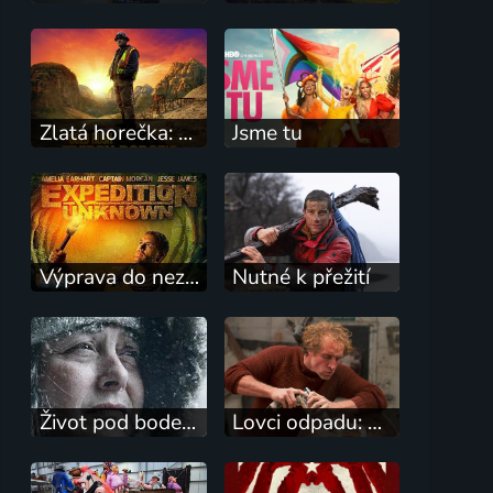
Zlatá horečka: Freddy Dodge zachraňuje zlaté doly
Jsme tu
Výprava do neznáma
Nutné k přežití
Život pod bodem mrazu
Lovci odpadu: Restaurátoři