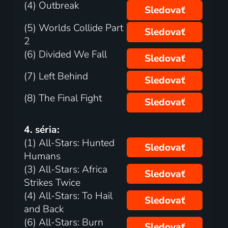
(4) Outbreak
Sledovať
(5) Worlds Collide Part
Sledovať
2
(6) Divided We Fall
Sledovať
(7) Left Behind
Sledovať
(8) The Final Fight
Sledovať
4. séria:
(1) All-Stars: Hunted
Sledovať
Humans
(3) All-Stars: Africa
Sledovať
Strikes Twice
(4) All-Stars: To Hail
Sledovať
and Back
(6) All-Stars: Burn
Sledovať