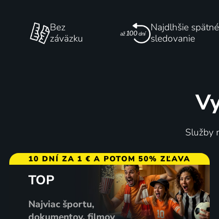
Bez
Najdlhšie spätné
záväzku
sledovanie
Vy
Služby m
10 DNÍ ZA 1 € A POTOM 50% ZĽAVA
TOP
Najviac športu,
dokumentov, filmov