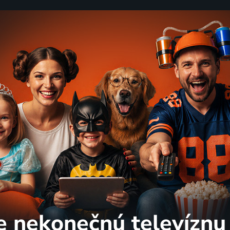
e nekonečnú
televíznu