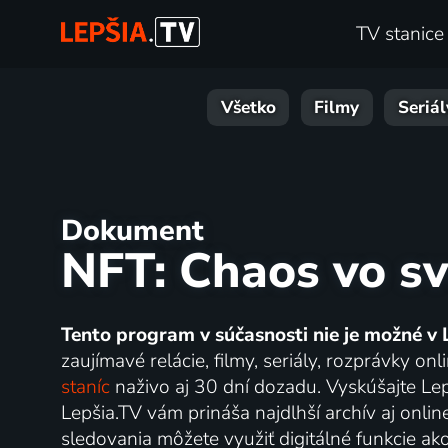
TV stanice
Všetko
Filmy
Seriál
Dokument
NFT: Chaos vo s
Tento program v súčasnosti nie je možné v 
zaujímavé relácie, filmy, seriály, rozprávky 
staníc
naživo aj 30 dní dozadu. Vyskúšajte Lep
Lepšia.TV vám prináša najdlhší archív aj onlin
sledovania môžete využiť digitálné funkcie ak