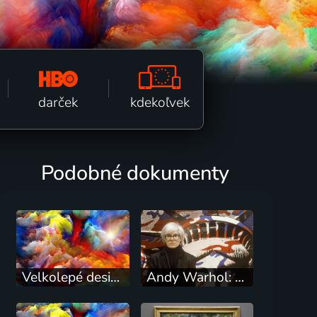
kdekoľvek
darček
Podobné dokumenty
Velkolepé designy
Andy Warhol: Život v umění