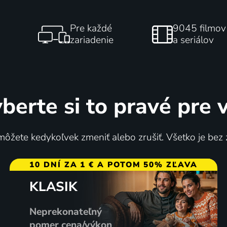
Pre každé
9045 filmov
zariadenie
a seriálov
berte si to pravé pre 
ôžete kedykoľvek zmeniť alebo zrušiť. Všetko je bez
10 DNÍ ZA 1 € A POTOM 50% ZĽAVA
KLASIK
Neprekonateľný
pomer cena/výkon