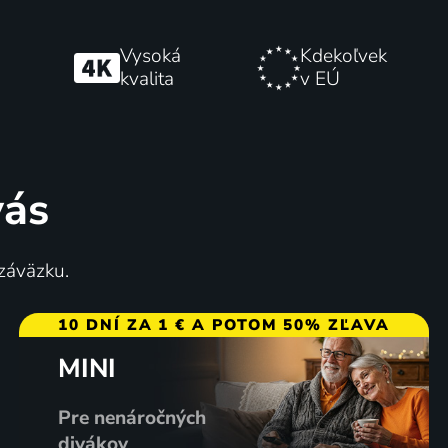
Vysoká
Kdekoľvek
kvalita
v EÚ
vás
 záväzku.
10 DNÍ ZA 1 € A POTOM 50% ZĽAVA
MINI
Pre nenáročných
divákov