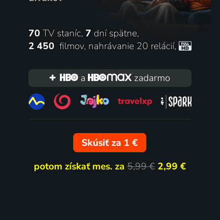
70
TV staníc,
7
dní spätne,
2 450
filmov
,
nahrávanie 20 relácií
,
a
zadarmo
Skúsiť za 1 €
potom získať mes. za
5,99 €
2,99 €