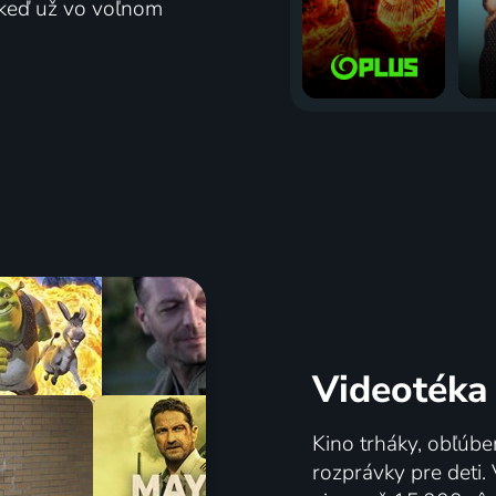
j keď už vo voľnom
Videotéka
Kino trháky, obľúbe
rozprávky pre deti.