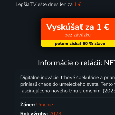
Lepšia.TV ešte dnes len za
1 €
!
Vyskúšať za 1 €
bez záväzku
Informácie o relácii: N
Digitálne inovácie, trhové špekulácie a pria
priniesli chaos do umeleckého sveta. Tento
fascinujúceho nového trhu s umením. (202
Žáner:
Umenie
Rok výroby:
2023