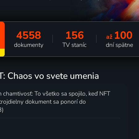
4558
156
100
až
dokumenty
TV staníc
dní spätne
FT: Chaos vo svete umenia
m chamtivosť: To všetko sa spojilo, keď NFT
 trojdielny dokument sa ponorí do
3)