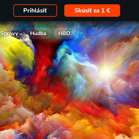
Prihlásiť
Skúsiť za 1 €
Správy
Hudba
HBO