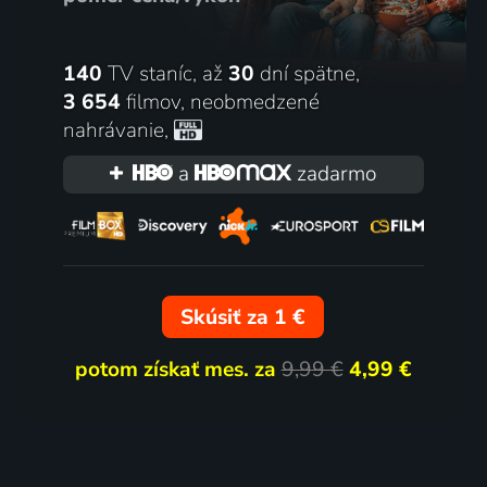
140
TV staníc, až
30
dní spätne,
3 654
filmov
,
neobmedzené
nahrávanie
,
a
zadarmo
Skúsiť za 1 €
potom získať mes. za
9,99 €
4,99 €