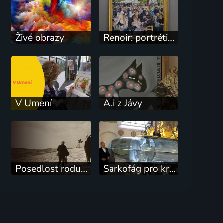
Živé obrazy
Renoir: portrétista proměn
V Umení
Ali z Jávy
Posedlost rodu Šechtlů
Sarkofág pro královnu