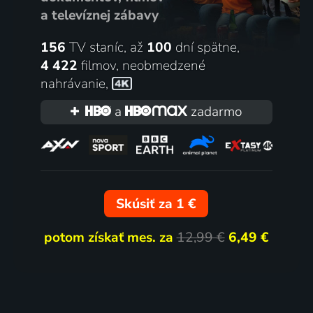
a televíznej zábavy
156
TV staníc, až
100
dní spätne,
4 422
filmov
,
neobmedzené
nahrávanie
,
a
zadarmo
Skúsiť za 1 €
potom získať mes. za
12,99 €
6,49 €