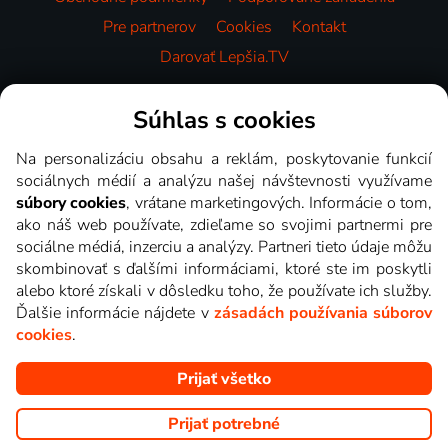
Pre partnerov
Cookies
Kontakt
Darovať Lepšia.TV
Videotéka
Súhlas s cookies
Na personalizáciu obsahu a reklám, poskytovanie funkcií
sociálnych médií a analýzu našej návštevnosti využívame
súbory cookies
, vrátane marketingových. Informácie o tom,
ako náš web používate, zdieľame so svojimi partnermi pre
sociálne médiá, inzerciu a analýzy. Partneri tieto údaje môžu
skombinovať s ďalšími informáciami, ktoré ste im poskytli
alebo ktoré získali v dôsledku toho, že používate ich služby.
Ďalšie informácie nájdete v
zásadách používania súborov
cookies
.
Prijať všetko
Copyright © goNET s.r.o. Na tomto webe sú zobrazované obrázky
z relácií TV staníc, ktoré môžete sledovať v Lepšia.TV.
Prijať potrebné