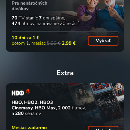
Pre nenáročných
divákov
70
TV staníc
7
dní spätne
474
filmov
nahrávanie 20 relácií
10 dní za
1 €
Vybrať
potom 1. mesiac
5,99 €
2,99 €
Extra
HBO, HBO2, HBO3
Cinemaxy, HBO Max
2 002
filmov
a
280
seriálov
Mesiac zadarmo