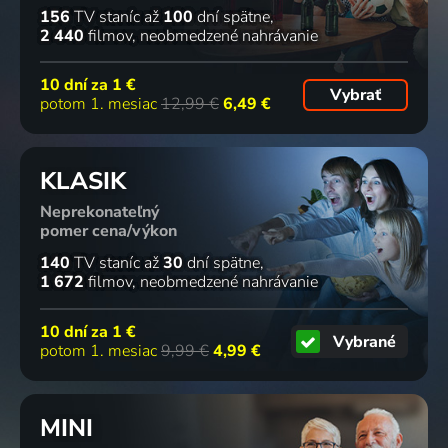
156
TV staníc
až
100
dní spätne
2 440
filmov
neobmedzené nahrávanie
10 dní za
1 €
Vybrať
potom 1. mesiac
12,99 €
6,49 €
KLASIK
Neprekonateľný
pomer cena/výkon
140
TV staníc
až
30
dní spätne
1 672
filmov
neobmedzené nahrávanie
10 dní za
1 €
Vybrané
potom 1. mesiac
9,99 €
4,99 €
MINI