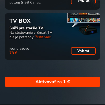
Vybrať
potom 8,99 € mes.
TV BOX
Slúži pre staršie TV.
Na sledovanie v Smart TV
nie je potrebný.
Zistiť viac
jednorazovo
Vybrať
73 €
Aktivovať za
1 €