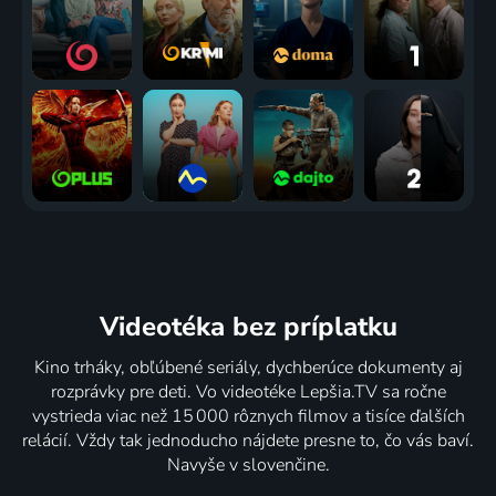
Videotéka
bez príplatku
Kino trháky, obľúbené seriály, dychberúce dokumenty aj
rozprávky pre deti. Vo videotéke Lepšia.TV sa ročne
vystrieda viac než 15 000 rôznych filmov a tisíce ďalších
relácií. Vždy tak jednoducho nájdete presne to, čo vás baví.
Navyše v slovenčine.