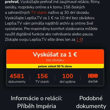
prehrať.
Vyskúšajte prehrať iné zaujímavé relácie, filmy,
seriály, rozprávky online a k tomu 156 českých
a zahraničných
TV staníc
naživo aj 30 dní dozadu.
Vyskúšajte Lepšia.TV za 1 € na 10 dní bez záväzkov.
Lepšia.TV vám prináša najdlhší archív aj online živé
vysielanie. Pre maximálny komfort sledovania môžete
využiť digitálné funkcie ako nahrávanie alebo pauza.
Získajte svoju Lepšia.TV ešte dnes len za
1 €
!
Vyskúšať za 1 €
bez záväzku
4581
156
100
darček
dokumenty
TV staníc
dní spätne
Informácie o relácii:
Podobné
Příběh Impéria
dokumenty