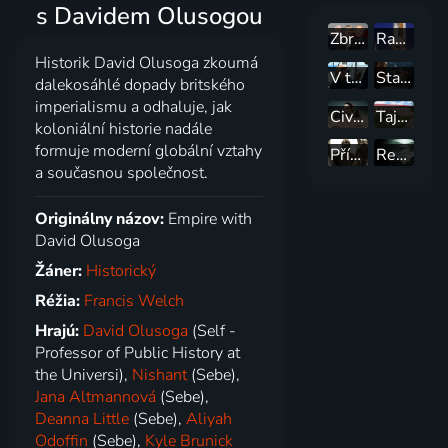
s Davidem Olusogou
Zbrojení první republiky
Raketoplán, který spadl na Zemi
Historik David Olusoga zkoumá
V továrně
Starověké velmoci
dalekosáhlé dopady britského
imperialismu a odhaluje, jak
Civilizace: Vzestup a pád říší
Tajemno a záhady
koloniální historie nadále
formuje moderní globální vztahy
Příběh svatého Václava
Revoluce Ufo
a současnou společnost.
Originálny názov:
Empire with
David Olusoga
Žáner:
Historický
Réžia:
Francis Welch
Hrajú:
David Olusoga
(Self -
Professor of Public History at
the Universi),
Nishant
(Sebe),
Jana Altmannová
(Sebe),
Deanna Little
(Sebe),
Aliyah
Odoffin
(Sebe),
Kyle Brunick