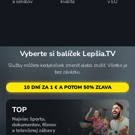
a seriálov
kvalita
v EÚ
Vyberte si balíček Lepšia.TV
Služby môžete kedykoľvek zmeniť alebo zrušiť. Všetko je
bez záväzku.
10 DNÍ ZA 1 € A POTOM 50% ZĽAVA
TOP
Najviac športu,
dokumentov, filmov
a televíznej zábavy