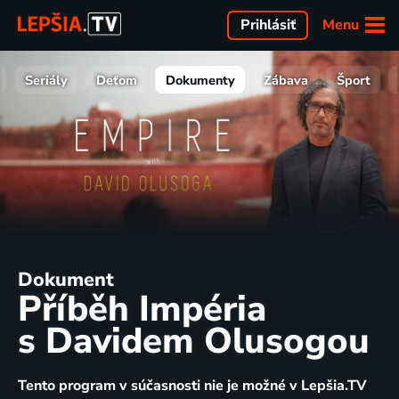
Menu
Prihlásiť
Seriály
Deťom
Dokumenty
Zábava
Šport
Dokument
Příběh Impéria
s Davidem Olusogou
Tento program v súčasnosti nie je možné v Lepšia.TV