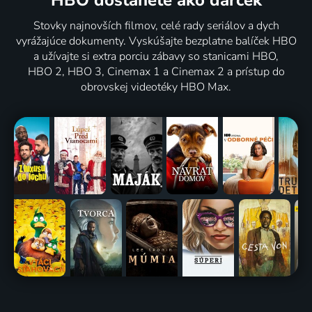
HBO dostanete ako darček
Stovky najnovších filmov, celé rady seriálov a dych
vyrážajúce dokumenty. Vyskúšajte bezplatne balíček HBO
a užívajte si extra porciu zábavy so stanicami HBO,
HBO 2, HBO 3, Cinemax 1 a Cinemax 2 a prístup do
obrovskej videotéky HBO Max.