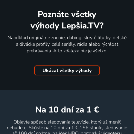
Poznáte všetky
výhody Lepšia.TV?
Napríklad originálne znenie, dabing, skryté titulky, detské
a divácke profily, celé seriály, rádia alebo rýchlosť
prehrávania. A to zďaleka nie je všetko.
Ukázať všetky výhody
na 10 dní
za 1 €
Objavte spôsob sledovania televízie, ktorý už meniť
nebudete. Skúste na 10 dní za 1 € 156 staníc, sledovanie
až 100 dní spätne, balíček HBO, obrovskú videotéku