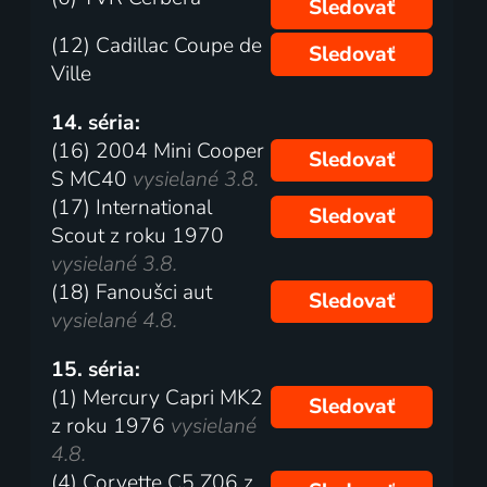
Sledovať
(12) Cadillac Coupe de
Sledovať
Ville
14. séria:
(16) 2004 Mini Cooper
Sledovať
S MC40
vysielané 3.8.
(17) International
Sledovať
Scout z roku 1970
vysielané 3.8.
(18) Fanoušci aut
Sledovať
vysielané 4.8.
15. séria:
(1) Mercury Capri MK2
Sledovať
z roku 1976
vysielané
4.8.
(4) Corvette C5 Z06 z