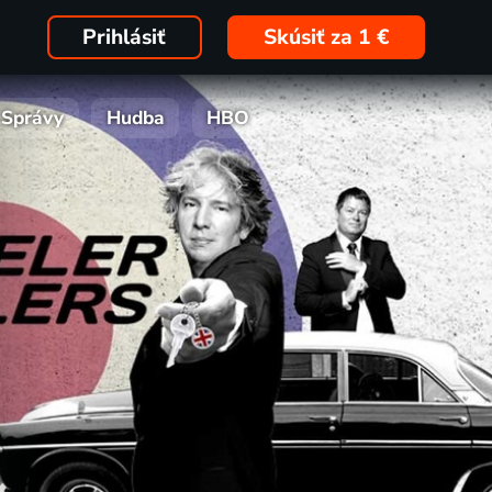
Prihlásiť
Skúsiť za 1 €
Správy
Hudba
HBO