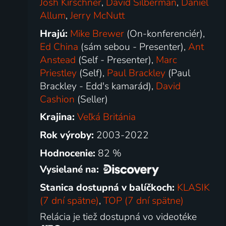
Josh Kirschner
,
David Silberman
,
Daniel
Allum
,
Jerry McNutt
Hrajú:
Mike Brewer
(On-konferenciér),
Ed China
(sám sebou - Presenter),
Ant
Anstead
(Self - Presenter),
Marc
Priestley
(Self),
Paul Brackley
(Paul
Brackley - Edd's kamarád),
David
Cashion
(Seller)
Krajina:
Veľká Británia
Rok výroby:
2003-2022
Hodnocenie:
82 %
Vysielané na:
Stanica dostupná v balíčkoch:
KLASIK
(7 dní spätne)
,
TOP (7 dní spätne)
Relácia je tiež dostupná vo videotéke