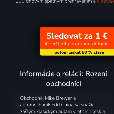
100 dňovým spätným prehrávaním a
videoté
Sledovať za 1 €
ihneď tento program a k tomu
Informácie o relácii: Rození
obchodníci
Obchodník Mike Brewer a
automechanik Edd China sa snažia
zašlým klasickým autám vrátiť ich lesk a