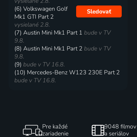
vysielané 2.8.
(6) Volkswagen Golf
Sledovať
Mk1 GTI Part 2
vysielané 2.8.
(7) Austin Mini Mk1 Part 1
bude v TV
9.8.
(8) Austin Mini Mk1 Part 2
bude v TV
9.8.
(9)
bude v TV 16.8.
(10) Mercedes-Benz W123 230E Part 2
bude v TV 16.8.
Pre každé
9048 filmov
zariadenie
a seriálov