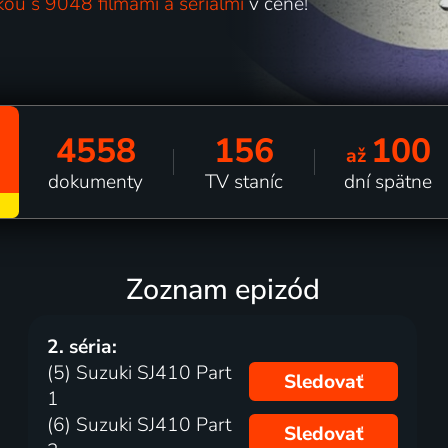
kou s 9048 filmami a seriálmi
v cene!
4558
156
100
až
dokumenty
TV staníc
dní spätne
Zoznam epizód
2. séria:
(5) Suzuki SJ410 Part
Sledovať
1
(6) Suzuki SJ410 Part
Sledovať