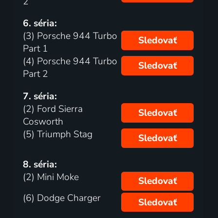
2
6. séria:
(3) Porsche 944 Turbo
Sledovať
Part 1
(4) Porsche 944 Turbo
Sledovať
Part 2
7. séria:
(2) Ford Sierra
Sledovať
Cosworth
(5) Triumph Stag
Sledovať
8. séria:
(2) Mini Moke
Sledovať
(6) Dodge Charger
Sledovať