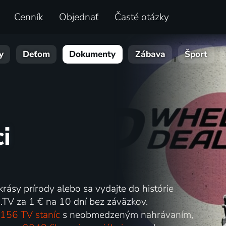
Cenník
Objednať
Časté otázky
y
Deťom
Dokumenty
Zábava
Šport
i
 krásy prírody alebo sa vydajte do histórie
.TV za 1 € na 10 dní bez záväzkov.
156 TV staníc
s neobmedzeným nahrávaním,