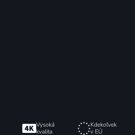
Vysoká
Kdekoľvek
kvalita
v EÚ