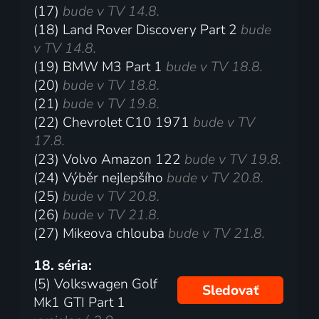
(17)
bude v TV 14.8.
(18) Land Rover Discovery Part 2
bude
v TV 14.8.
(19) BMW M3 Part 1
bude v TV 18.8.
(20)
bude v TV 18.8.
(21)
bude v TV 19.8.
(22) Chevrolet C10 1971
bude v TV
17.8.
(23) Volvo Amazon 122
bude v TV 19.8.
(24) Výběr nejlepšího
bude v TV 20.8.
(25)
bude v TV 20.8.
(26)
bude v TV 21.8.
(27) Mikeova chlouba
bude v TV 21.8.
18. séria:
(5) Volkswagen Golf
Sledovať
Mk1 GTI Part 1