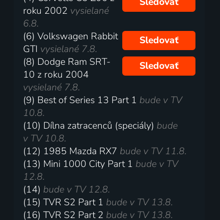
Sledovať
roku 2002
vysielané
6.8.
(6) Volkswagen Rabbit
Sledovať
GTI
vysielané 7.8.
(8) Dodge Ram SRT-
Sledovať
10 z roku 2004
vysielané 7.8.
(9) Best of Series 13 Part 1
bude v TV
10.8.
(10) Dílna zatracenců (speciály)
bude
v TV 10.8.
(12) 1985 Mazda RX7
bude v TV 11.8.
(13) Mini 1000 City Part 1
bude v TV
12.8.
(14)
bude v TV 12.8.
(15) TVR S2 Part 1
bude v TV 13.8.
(16) TVR S2 Part 2
bude v TV 13.8.