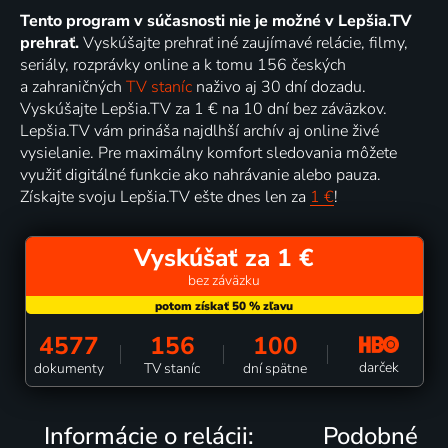
Tento program v súčasnosti nie je možné v Lepšia.TV
prehrať.
Vyskúšajte prehrať iné zaujímavé relácie, filmy,
seriály, rozprávky online a k tomu 156 českých
a zahraničných
TV staníc
naživo aj 30 dní dozadu.
Vyskúšajte Lepšia.TV za 1 € na 10 dní bez záväzkov.
Lepšia.TV vám prináša najdlhší archív aj online živé
vysielanie. Pre maximálny komfort sledovania môžete
využiť digitálné funkcie ako nahrávanie alebo pauza.
Získajte svoju Lepšia.TV ešte dnes len za
1 €
!
Vyskúšať za 1 €
bez záväzku
4577
156
100
darček
dokumenty
TV staníc
dní spätne
Informácie o relácii:
Podobné