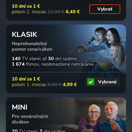
10 dní za
1 €
Vybrať
potom 1. mesiac
12,99 €
6,49 €
KLASIK
Neprekonateľný
pomer cena/výkon
140
TV staníc
až
30
dní spätne
1 674
filmov
neobmedzené nahrávanie
10 dní za
1 €
Vybrané
potom 1. mesiac
9,99 €
4,99 €
MINI
Pre nenáročných
divákov
70
TV staníc
7
dní spätne