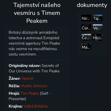
Tajemství našeho
dokumenty
vesmíru s Timem
New Frontier
Tajemství vesmíru
Peakem
Černé díry: Poselství z hlubin vesmíru
Vesmírné závody: Na Mars a ještě dál
Britský důstojník armádního
Československý vesmír
Hlubinami vesmíru s Milanem Halouskem
letectva a astronaut Evropské
vesmírné agentury Tim Peake
Mars: Nejdelší čekání na shledanou
nás vezme na neuvěřitelnou
cestu vesmírem.
Originálny názov:
Secrets of
Our Universe with Tim Peake
Žáner:
Vesmír
Réžia:
Martin Johnson
Hrajú:
Tim Peake
(Self -
Presenter)
Krajina:
Veľká Británia