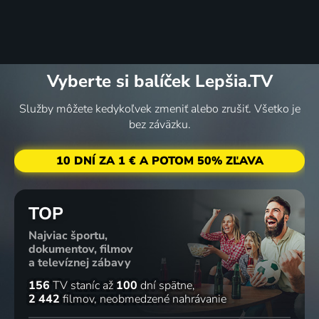
Vyberte si balíček Lepšia.TV
Služby môžete kedykoľvek zmeniť alebo zrušiť. Všetko je
bez záväzku.
10 DNÍ ZA 1 € A POTOM 50% ZĽAVA
TOP
Najviac športu,
dokumentov, filmov
a televíznej zábavy
156
TV staníc
až
100
dní spätne
2 442
filmov
neobmedzené nahrávanie