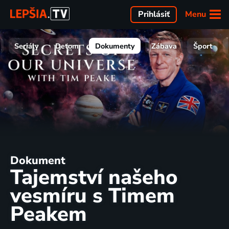
Menu
Prihlásiť
Seriály
Deťom
Dokumenty
Zábava
Šport
Dokument
Tajemství našeho
vesmíru s Timem
Peakem