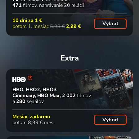
471
filmov
nahrávanie 20 relácií
10 dní za
1 €
Vybrať
potom 1. mesiac
5,99 €
2,99 €
Extra
HBO, HBO2, HBO3
Cinemaxy, HBO Max
2 002
filmov
a
280
seriálov
Mesiac zadarmo
Vybrať
potom 8,99 € mes.