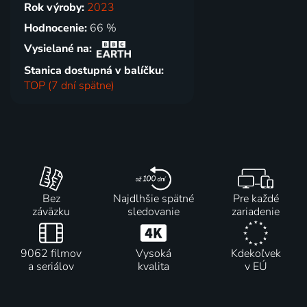
Rok výroby:
2023
Hodnocenie:
66 %
Vysielané na:
Stanica dostupná v balíčku:
TOP (7 dní spätne)
Bez
Najdlhšie spätné
Pre každé
záväzku
sledovanie
zariadenie
9062 filmov
Vysoká
Kdekoľvek
a seriálov
kvalita
v EÚ