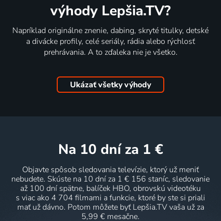
výhody Lepšia.TV?
Napríklad originálne znenie, dabing, skryté titulky, detské
a divácke profily, celé seriály, rádia alebo rýchlosť
prehrávania. A to zďaleka nie je všetko.
Ukázať všetky výhody
na 10 dní
za 1 €
Objavte spôsob sledovania televízie, ktorý už meniť
nebudete. Skúste na 10 dní za 1 € 156 staníc, sledovanie
až 100 dní spätne, balíček HBO, obrovskú videotéku
s viac ako 4 704 filmami a funkcie, ktoré by ste si priali
mať už dávno. Potom môžete byť Lepšia.TV vaša už za
5,99 € mesačne.