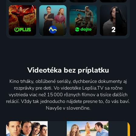
Videotéka
bez príplatku
Kino trháky, obľúbené seriály, dychberúce dokumenty aj
rozprávky pre deti. Vo videotéke Lepšia.TV sa ročne
vystrieda viac než 15 000 rôznych filmov a tisíce ďalších
relácií. Vždy tak jednoducho nájdete presne to, čo vás baví.
Navyše v slovenčine.