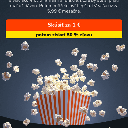
s viac ako 4 670 filmami a funkcie, ktoré by ste si priali
mať už dávno. Potom môžete byť Lepšia.TV vaša už za
5,99 € mesačne.
Skúsiť za 1 €