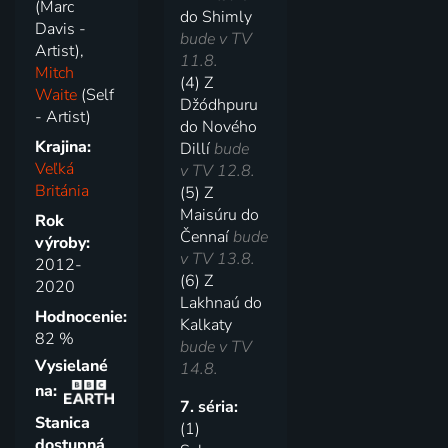
(Marc
do Shimly
Davis -
bude v TV
Artist),
11.8.
Mitch
(4) Z
Waite
(Self
Džódhpuru
- Artist)
do Nového
Krajina:
Dillí
bude
Veľká
v TV 12.8.
Británia
(5) Z
Maisúru do
Rok
Čennaí
bude
výroby:
v TV 13.8.
2012-
(6) Z
2020
Lakhnaú do
Hodnocenie:
Kalkaty
82 %
bude v TV
Vysielané
14.8.
na:
7. séria:
Stanica
(1)
dostupná