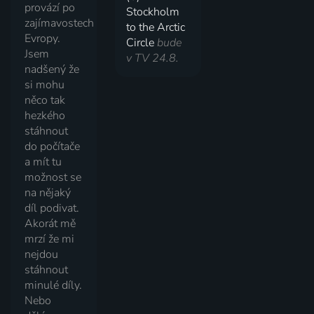
provází po
Stockholm
zajímavostech
to the Arctic
Evropy.
Circle
bude
Jsem
v TV 24.8.
nadšený že
si mohu
něco tak
hezkého
stáhnout
do počítače
a mít tu
možnost se
na nějaký
díl podivat.
Akorát mě
mrzí že mi
nejdou
stáhnout
minulé díly.
Nebo