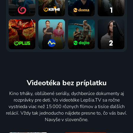
Videotéka
bez príplatku
Kino trháky, obľúbené seriály, dychberúce dokumenty aj
rozprávky pre deti. Vo videotéke Lepšia.TV sa ročne
vystrieda viac než 15 000 rôznych filmov a tisíce ďalších
relácií. Vždy tak jednoducho nájdete presne to, čo vás baví.
Navyše v slovenčine.