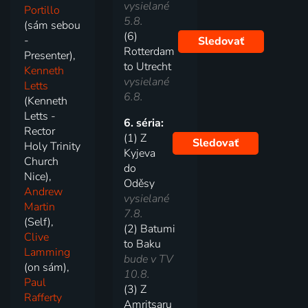
vysielané
Portillo
5.8.
(sám sebou
(6)
-
Sledovať
Rotterdam
Presenter),
to Utrecht
Kenneth
vysielané
Letts
6.8.
(Kenneth
Letts -
6. séria:
Rector
(1) Z
Sledovať
Holy Trinity
Kyjeva
Church
do
Nice),
Oděsy
Andrew
vysielané
Martin
7.8.
(Self),
(2) Batumi
Clive
to Baku
Lamming
bude v TV
(on sám),
10.8.
Paul
(3) Z
Rafferty
Amritsaru