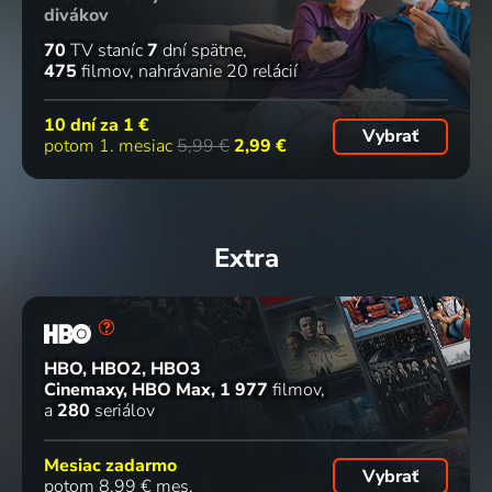
divákov
70
TV staníc
7
dní spätne
475
filmov
nahrávanie 20 relácií
10 dní za
1 €
Vybrať
potom 1. mesiac
5,99 €
2,99 €
Extra
HBO, HBO2, HBO3
Cinemaxy, HBO Max
1 977
filmov
a
280
seriálov
Mesiac zadarmo
Vybrať
potom 8,99 € mes.