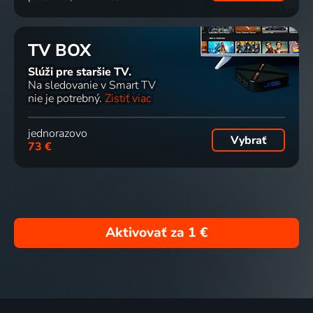
TV BOX
Slúži pre staršie TV.
Na sledovanie v Smart TV
nie je potrebný.
Zistiť viac
jednorazovo
Vybrať
73 €
Aktivovať za
1 €