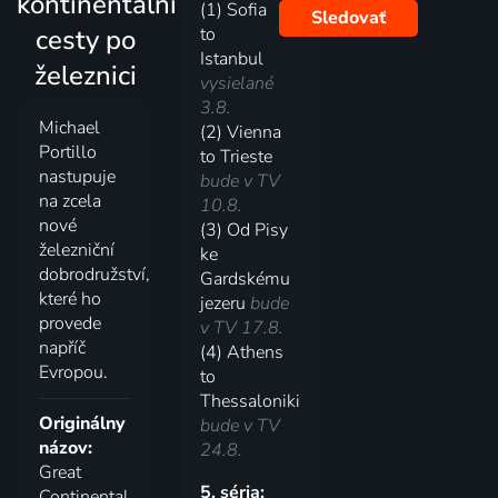
kontinentální
(1) Sofia
Sledovať
cesty po
to
Istanbul
železnici
vysielané
3.8.
Michael
(2) Vienna
Portillo
to Trieste
nastupuje
bude v TV
na zcela
10.8.
nové
(3) Od Pisy
železniční
ke
dobrodružství,
Gardskému
které ho
jezeru
bude
provede
v TV 17.8.
napříč
(4) Athens
Evropou.
to
Thessaloniki
Originálny
bude v TV
názov:
24.8.
Great
5. séria:
Continental