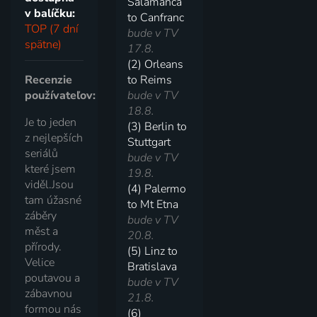
Salamanca
v balíčku:
to Canfranc
TOP (7 dní
bude v TV
spätne)
17.8.
(2) Orleans
Recenzie
to Reims
používateľov:
bude v TV
18.8.
Je to jeden
(3) Berlin to
z nejlepších
Stuttgart
seriálů
bude v TV
které jsem
19.8.
viděl.Jsou
(4) Palermo
tam úžasné
to Mt Etna
záběry
bude v TV
měst a
20.8.
přírody.
(5) Linz to
Velice
Bratislava
poutavou a
bude v TV
zábavnou
21.8.
formou nás
(6)