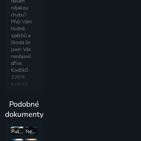
dělám
nějakou
chybu?
Přeji Vám
hodně
spěchů a
škoda že
jsem Vás
neobjevil
dříve.
Kodlík0
100%
kodlik0
Podobné
dokumenty
Putování s párou
Neobjasněná akta NASA