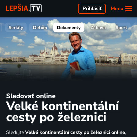
Menu
Prihlásiť
Seriály
Deťom
Dokumenty
Zábava
Šport
Sledovať online
Velké kontinentální
cesty po železnici
Sledujte
Velké kontinentální cesty po železnici online
,