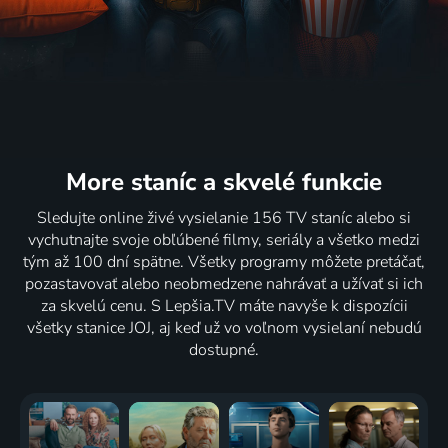
More staníc
a skvelé funkcie
Sledujte online živé vysielanie 156 TV staníc alebo si
vychutnajte svoje obľúbené filmy, seriály a všetko medzi
tým až 100 dní spätne. Všetky programy môžete pretáčať,
pozastavovať alebo neobmedzene nahrávať a užívať si ich
za skvelú cenu. S Lepšia.TV máte navyše k dispozícii
všetky stanice JOJ, aj keď už vo voľnom vysielaní nebudú
dostupné.