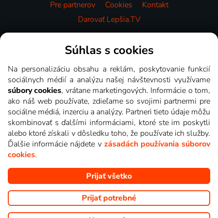
Pre partnerov
Cookies
Kontakt
Darovať Lepšia.TV
Videotéka
Súhlas s cookies
Na personalizáciu obsahu a reklám, poskytovanie funkcií
sociálnych médií a analýzu našej návštevnosti využívame
súbory cookies
, vrátane marketingových. Informácie o tom,
ako náš web používate, zdieľame so svojimi partnermi pre
sociálne médiá, inzerciu a analýzy. Partneri tieto údaje môžu
skombinovať s ďalšími informáciami, ktoré ste im poskytli
alebo ktoré získali v dôsledku toho, že používate ich služby.
Ďalšie informácie nájdete v
zásadách používania súborov
cookies
.
Prijať všetko
Copyright © goNET s.r.o. Na tomto webe sú zobrazované obrázky
z relácií TV staníc, ktoré môžete sledovať v Lepšia.TV.
Prijať potrebné