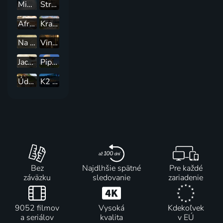
Mimozemšťané na Aljašce
Strašidelná města
Afrika na pionieri
Krajinou vína
Na cestě po Calvadosu
Vinorodé brehy nemeckých riek
Jachtárske Himaláje: Od trópov po Arktídu
Pipper na cestách
Údolím Orlice na sever
K2 vlastní cestou
Bez
Najdlhšie spätné
Pre každé
záväzku
sledovanie
zariadenie
9052 filmov
Vysoká
Kdekoľvek
a seriálov
kvalita
v EÚ