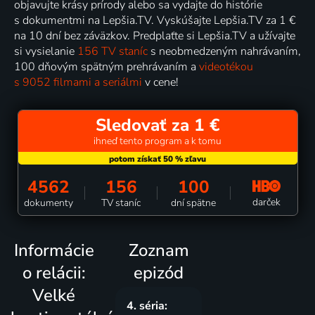
objavujte krásy prírody alebo sa vydajte do histórie
s dokumentmi na Lepšia.TV. Vyskúšajte Lepšia.TV za 1 €
na 10 dní bez záväzkov. Predplaťte si Lepšia.TV a užívajte
si vysielanie
156 TV staníc
s neobmedzeným nahrávaním,
100 dňovým spätným prehrávaním a
videotékou
s 9052 filmami a seriálmi
v cene!
Sledovať za 1 €
ihneď tento program a k tomu
4562
156
100
darček
dokumenty
TV staníc
dní spätne
Informácie
Zoznam
o relácii:
epizód
Velké
4. séria: