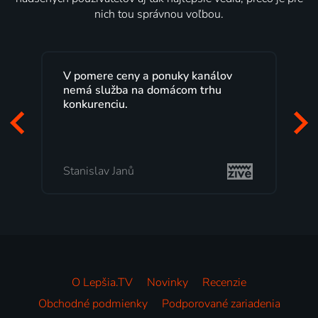
nich tou správnou voľbou.
v
Lepšia.TV sledujem už niekoľko
rokov s maximálnou spokojnosťou.
Veľký výber programov a možnosť
pozerať, kedy sa mi hodí, je presne
to, čo mi vyhovuje.
Milada Tomešová
O Lepšia.TV
Novinky
Recenzie
Obchodné podmienky
Podporované zariadenia