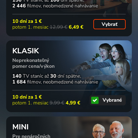
156
TV staníc
až
100
dní spätne
2 446
filmov
neobmedzené nahrávanie
10 dní za
1 €
Vybrať
potom 1. mesiac
12,99 €
6,49 €
KLASIK
Neprekonateľný
pomer cena/výkon
140
TV staníc
až
30
dní spätne
1 684
filmov
neobmedzené nahrávanie
10 dní za
1 €
Vybrané
potom 1. mesiac
9,99 €
4,99 €
MINI
Pre nenáročných