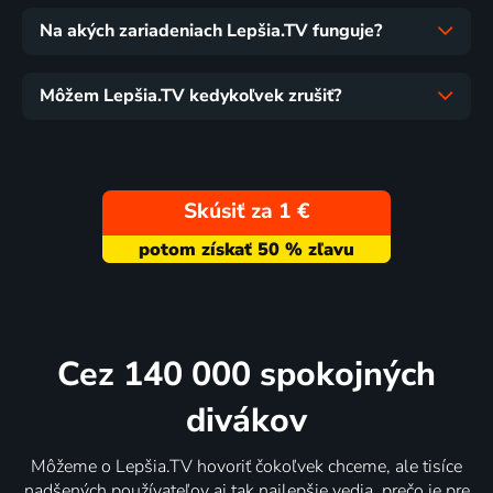
Na akých zariadeniach Lepšia.TV funguje?
Môžem Lepšia.TV kedykoľvek zrušiť?
Skúsiť za 1 €
Cez 140 000 spokojných
divákov
Môžeme o Lepšia.TV hovoriť čokoľvek chceme, ale tisíce
nadšených používateľov aj tak najlepšie vedia, prečo je pre