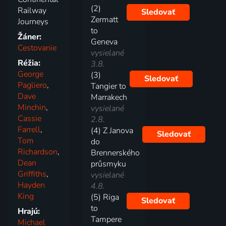
(2)
Railway
Sledovať
Zermatt
Journeys
to
Žáner:
Geneva
Cestovanie
vysielané
Réžia:
3.8.
George
(3)
Sledovať
Pagliero
,
Tangier to
Dave
Marrakech
Minchin
,
vysielané
Cassie
2.8.
Farrell
,
(4) Z Janova
Sledovať
Tom
do
Richardson
,
Brennerského
Dean
průsmyku
Griffiths
,
vysielané
Hayden
4.8.
King
(5) Riga
Sledovať
to
Hrajú:
Tampere
Michael