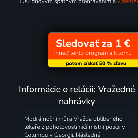
100 dňovým spätným prehrávaním a
videoté
Sledovať za 1 €
ihneď tento program a k tomu
Informácie o relácii: Vražedné
nahrávky
Modrá noční můra Vražda oblíbeného
lékaře z pohotovosti ničí místní policii v
Columbu v Georgii. Následné