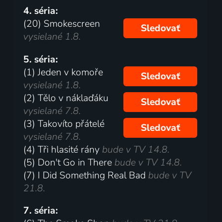
4. séria:
(20) Smokescreen
Sledovať
vysielané 1.8.
5. séria:
(1) Jeden v komoře
Sledovať
vysielané 1.8.
(2) Tělo v náklaďáku
Sledovať
vysielané 7.8.
(3) Takovíto přátelé
Sledovať
vysielané 7.8.
(4) Tři hlasité rány
bude v TV 14.8.
(5) Don't Go in There
bude v TV 14.8.
(7) I Did Something Real Bad
bude v TV
21.8.
7. séria: