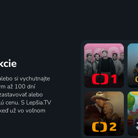
kcie
alebo si vychutnajte
tým až 100 dní
zastavovať alebo
lú cenu. S Lepšia.TV
j keď už vo voľnom