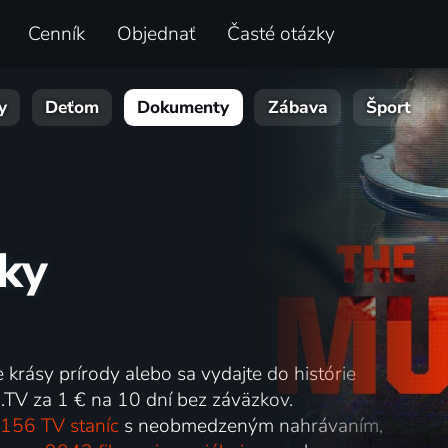
Cenník
Objednať
Časté otázky
y
Deťom
Dokumenty
Zábava
Šport
ky
e krásy prírody alebo sa vydajte do histórie
.TV za 1 € na 10 dní bez záväzkov.
156 TV staníc
s neobmedzeným nahrávaním,