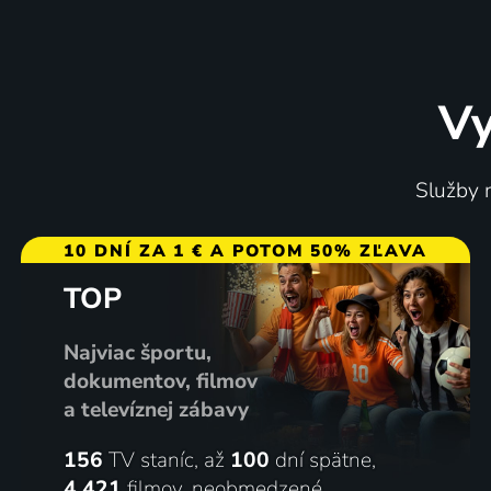
Vy
Služby m
10 DNÍ ZA 1 € A POTOM 50% ZĽAVA
TOP
Najviac športu,
dokumentov, filmov
a televíznej zábavy
156
TV staníc, až
100
dní spätne,
4 421
filmov
,
neobmedzené