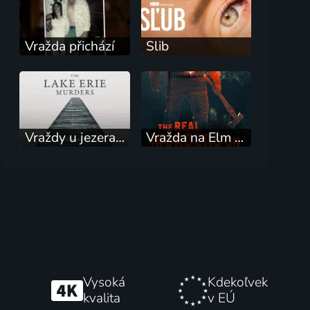
Vražda přichází
Slib
Vraždy u jezera Erie
Vražda na Elm Street
Vysoká
Kdekoľvek
kvalita
v EÚ