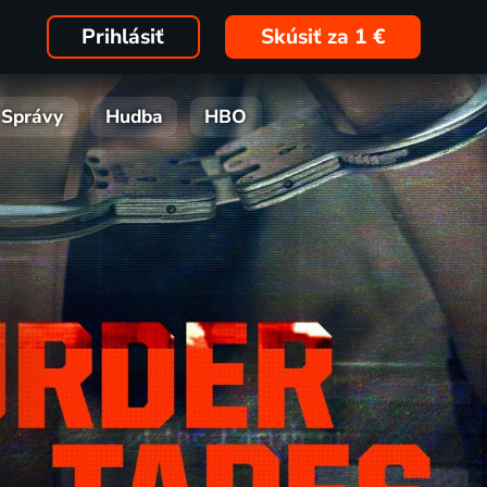
Prihlásiť
Skúsiť za 1 €
Správy
Hudba
HBO