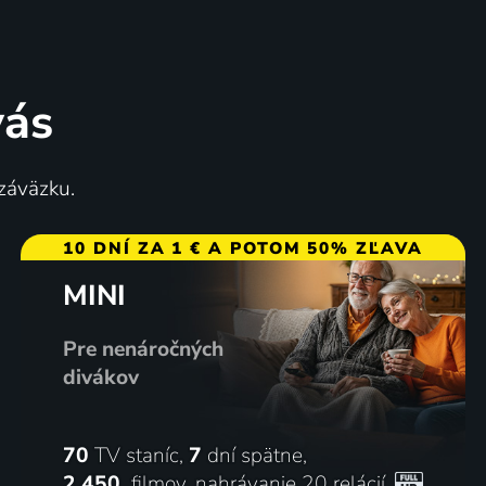
vás
 záväzku.
10 DNÍ ZA 1 € A POTOM 50% ZĽAVA
MINI
Pre nenáročných
divákov
70
TV staníc,
7
dní spätne,
2 450
filmov
,
nahrávanie 20 relácií
,