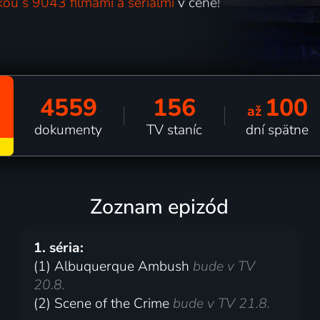
kou s 9043 filmami a seriálmi
v cene!
4559
156
100
až
dokumenty
TV staníc
dní spätne
Zoznam epizód
1. séria:
(1) Albuquerque Ambush
bude v TV
20.8.
(2) Scene of the Crime
bude v TV 21.8.