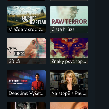
Vražda v srdci země
Čistá hrůza
Síť lží
Znaky psychopata
Deadline: Vyšetřování s Tamron Hallovou
Na stopě s Paulou Zahnovou