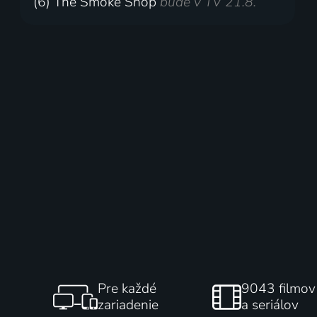
(6) The Smoke Shop
bude v TV 21.8.
Pre každé
9043 filmov
zariadenie
a seriálov