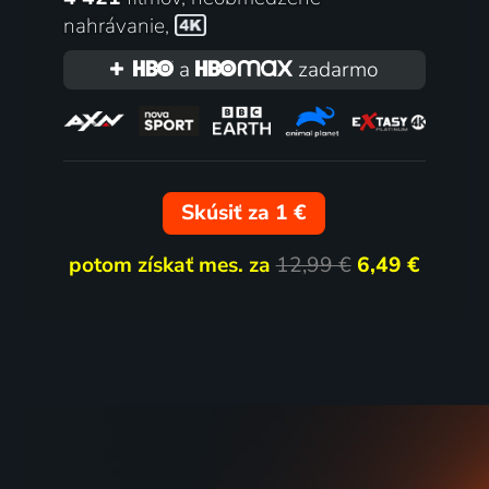
nahrávanie
,
a
zadarmo
Skúsiť za 1 €
potom získať mes. za
12,99 €
6,49 €