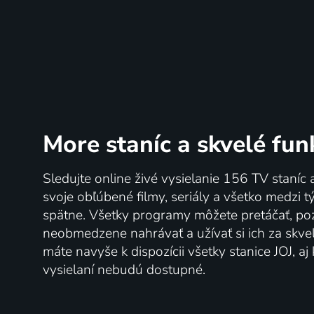
More staníc
a skvelé fun
Sledujte online živé vysielanie 156 TV staníc 
svoje obľúbené filmy, seriály a všetko medzi 
spätne. Všetky programy môžete pretáčať, po
neobmedzene nahrávať a užívať si ich za skve
máte navyše k dispozícii všetky stanice JOJ, a
vysielaní nebudú dostupné.