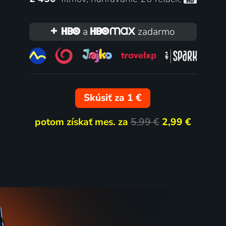
a
zadarmo
Skúsiť za 1 €
potom získať mes. za
5,99 €
2,99 €