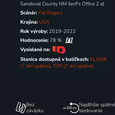
Sandoval County NM šerif's Office 2 e)
Scénár:
Pat Rogers
Krajina:
USA
Rok výroby:
2019-2022
Hodnocenie:
78 %
Vysielané na:
Stanica dostupná v balíčkoch:
KLASIK
(7 dní spätne)
,
TOP (7 dní spätne)
Bez
Najdlhšie spätné
záväzku
sledovanie