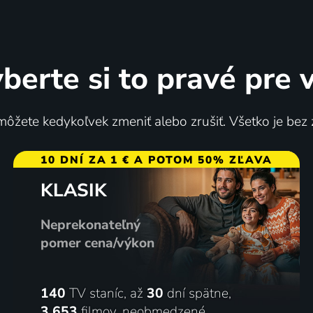
berte si to pravé pre 
ôžete kedykoľvek zmeniť alebo zrušiť. Všetko je bez
10 DNÍ ZA 1 € A POTOM 50% ZĽAVA
KLASIK
Neprekonateľný
pomer cena/výkon
140
TV staníc, až
30
dní spätne,
3 653
filmov
,
neobmedzené