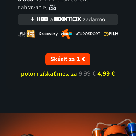
nahrávanie
,
a
zadarmo
Skúsiť za 1 €
potom získať mes. za
9,99 €
4,99 €