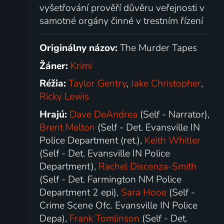
vyšetřování prověří důvěru veřejnosti v
samotné orgány činné v trestním řízení
Originálny názov:
The Murder Tapes
Žáner:
Krimi
Réžia:
Taylor Gentry
,
Jake Christopher
,
Ricky Lewis
Hrajú:
Dave DeAndrea
(Self - Narrator),
Brent Melton
(Self - Det. Evansville IN
Police Department (ret.),
Keith Whitler
(Self - Det. Evansville IN Police
Department),
Rachel Discenza-Smith
(Self - Det. Farmington NM Police
Department 2 epi),
Sara Hooe
(Self -
Crime Scene Ofc. Evansville IN Police
Depa),
Frank Tomlinson
(Self - Det.