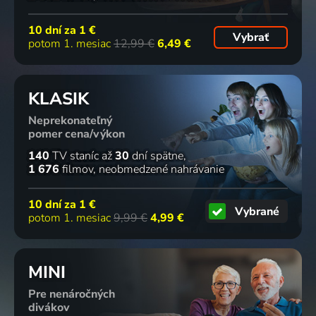
10 dní za
1 €
Vybrať
potom 1. mesiac
12,99 €
6,49 €
KLASIK
Neprekonateľný
pomer cena/výkon
140
TV staníc
až
30
dní spätne
1 676
filmov
neobmedzené nahrávanie
10 dní za
1 €
Vybrané
potom 1. mesiac
9,99 €
4,99 €
MINI
Pre nenáročných
divákov