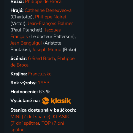
Réžia:
Philippe de Broca
Hrajú:
Catherine Deneuveová
(Charlotte),
Philippe Noiret
(Victor),
Jean-François Balmer
(Paul Planchet),
Jacques
François
(Le docteur Patterson),
Jean Benguigui
(Aristote
Poulakis),
Joseph Momo
(Bako)
Scénár:
Gérard Brach
,
Philippe
de Broca
Krajina:
Francúzsko
Rok výroby:
1983
Hodnocenie:
63 %
Vysielané na:
Stanica dostupná v balíčkoch:
MINI (7 dní spätne)
,
KLASIK
(7 dní spätne)
,
TOP (7 dní
spätne)