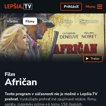
Menu
Prihlásiť
Všetko
Filmy
Seriály
Deťom
Dokumenty
Trailer
Film
Afričan
Tento program v súčasnosti nie je možné v Lepšia.TV
prehrať.
Vyskúšajte prehrať iné zaujímavé relácie, filmy,
seriály, rozprávky online a k tomu 156 českých