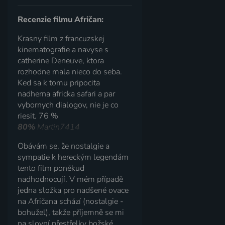
Recenzie filmu Afričan:
Krasny film z francuzskej
kinematografie a navyse s
catherine Deneuve, ktora
rozhodne mala nieco do seba.
Ked sa k tomu pripocita
nadherna africka safari a par
vybornych dialogov, nie je co
riesit. 76 %
80%
Martin7414
Obávám se, že nostalgie a
sympatie k hereckým legendám
tento film poněkud
nadhodnocují. V mém případě
jedna složka pro nadšené ovace
na Afričana schází (nostalgie -
bohužel), takže příjemně se mi
na slovní přestřelky božské