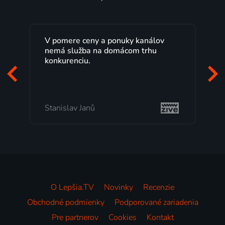
V pomere ceny a ponuky kanálov
Lep
nemá služba na domácom trhu
rok
konkurenciu.
Veľ
poz
to,
Stanislav Janů
Mi
O Lepšia.TV
Novinky
Recenzie
Obchodné podmienky
Podporované zariadenia
Pre partnerov
Cookies
Kontakt