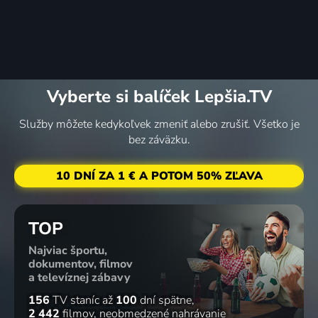
Vyberte si balíček Lepšia.TV
Služby môžete kedykoľvek zmeniť alebo zrušiť. Všetko je
bez záväzku.
10 DNÍ ZA 1 € A POTOM 50% ZĽAVA
TOP
Najviac športu,
dokumentov, filmov
a televíznej zábavy
156
TV staníc
až
100
dní spätne
2 442
filmov
neobmedzené nahrávanie