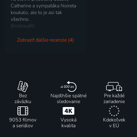
Catherine a sympaťáka Noireta
koukalo, ale to je asi tak
všechno.
Brinkley80
Zobraziť ďalšie recenzie (4)
Bez
Najdlhšie spätné
Pre každé
záväzku
sledovanie
zariadenie
9053 filmov
Vysoká
Kdekoľvek
a seriálov
kvalita
v EÚ