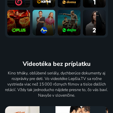
Videotéka
bez príplatku
Kino trháky, obľúbené seriály, dychberúce dokumenty aj
rozprávky pre deti. Vo videotéke Lepšia.TV sa ročne
vystrieda viac než 15 000 rôznych filmov a tisíce ďalších
relácií. Vždy tak jednoducho nájdete presne to, čo vás baví.
Navyše v slovenčine.