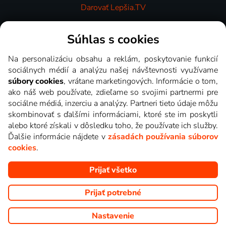
Darovať Lepšia.TV
Videotéka
Súhlas s cookies
Na personalizáciu obsahu a reklám, poskytovanie funkcií
sociálnych médií a analýzu našej návštevnosti využívame
súbory cookies
, vrátane marketingových. Informácie o tom,
ako náš web používate, zdieľame so svojimi partnermi pre
sociálne médiá, inzerciu a analýzy. Partneri tieto údaje môžu
skombinovať s ďalšími informáciami, ktoré ste im poskytli
alebo ktoré získali v dôsledku toho, že používate ich služby.
Ďalšie informácie nájdete v
zásadách používania súborov
cookies
.
Prijať všetko
Copyright © goNET s.r.o. Na tomto webe sú zobrazované obrázky
z relácií TV staníc, ktoré môžete sledovať v Lepšia.TV.
Prijať potrebné
Nastavenie