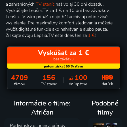
a zahraničných
TV staníc
naživo aj 30 dní dozadu.
Vyskúšajte Lepšia.TV za 1 € na 10 dní bez záväzkov.
Lepšia.TV vám prináša najdlhší archív aj online živé
vysielanie. Pre maximálny komfort sledovania môžete
využiť digitálné funkcie ako nahrávanie alebo pauza.
Získajte svoju Lepšia.TV ešte dnes len za
1 €
!
Vyskúšať za 1 €
bez záväzku
4709
156
100
až
darček
filmov
TV staníc
dní spätne
Informácie o filme:
Podobné
Afričan
filmy
Podivínsky ochranca prírody