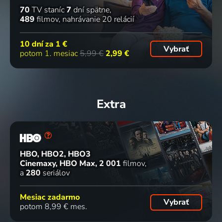
70
TV staníc
7
dní spätne
489
filmov
nahrávanie 20 relácií
10 dní za
1 €
Vybrať
potom 1. mesiac
5,99 €
2,99 €
Extra
HBO, HBO2, HBO3
Cinemaxy, HBO Max
2 001
filmov
a
280
seriálov
Mesiac zadarmo
Vybrať
potom 8,99 € mes.