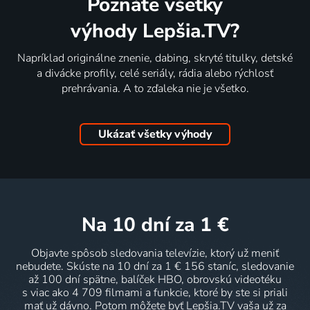
Poznáte všetky
výhody Lepšia.TV?
Napríklad originálne znenie, dabing, skryté titulky, detské
a divácke profily, celé seriály, rádia alebo rýchlosť
prehrávania. A to zďaleka nie je všetko.
Ukázať všetky výhody
na 10 dní
za 1 €
Objavte spôsob sledovania televízie, ktorý už meniť
nebudete. Skúste na 10 dní za 1 € 156 staníc, sledovanie
až 100 dní spätne, balíček HBO, obrovskú videotéku
s viac ako 4 709 filmami a funkcie, ktoré by ste si priali
mať už dávno. Potom môžete byť Lepšia.TV vaša už za