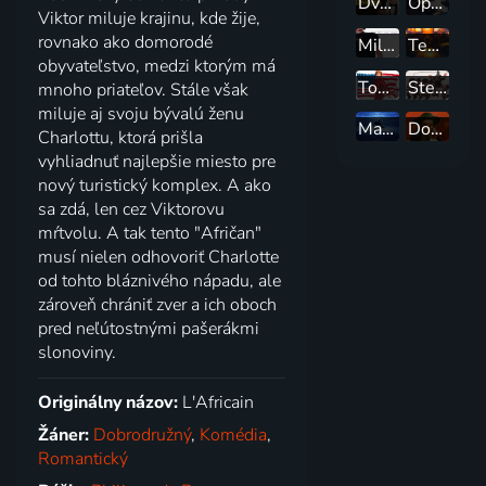
Dvojča
Operace Corned Beef
Viktor miluje krajinu, kde žije,
rovnako ako domorodé
Milenka
Tenkrát podruhé
obyvateľstvo, medzi ktorým má
Tootsie
Stepující stonožka
mnoho priateľov. Stále však
miluje aj svoju bývalú ženu
Magická hlbočina
Dobrodružství rabína Jákoba
Charlottu, ktorá prišla
vyhliadnuť najlepšie miesto pre
nový turistický komplex. A ako
sa zdá, len cez Viktorovu
mŕtvolu. A tak tento "Afričan"
musí nielen odhovoriť Charlotte
od tohto bláznivého nápadu, ale
zároveň chrániť zver a ich oboch
pred neľútostnými pašerákmi
slonoviny.
Originálny názov:
L'Africain
Žáner:
Dobrodružný
,
Komédia
,
Romantický