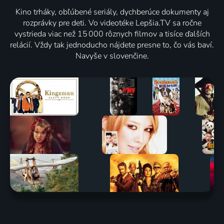
Kino trháky, obľúbené seriály, dychberúce dokumenty aj
rozprávky pre deti. Vo videotéke Lepšia.TV sa ročne
vystrieda viac než 15 000 rôznych filmov a tisíce ďalších
relácií. Vždy tak jednoducho nájdete presne to, čo vás baví.
Navyše v slovenčine.