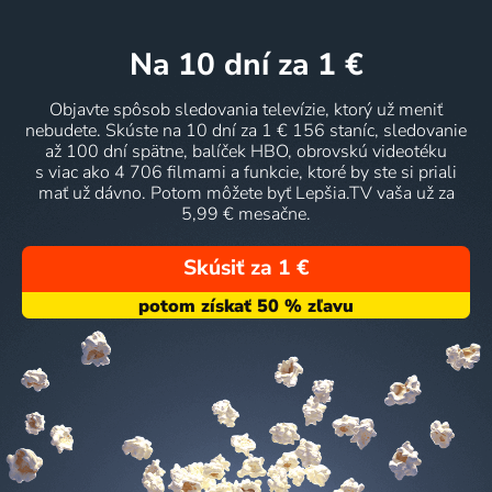
na 10 dní
za 1 €
Objavte spôsob sledovania televízie, ktorý už meniť
nebudete. Skúste na 10 dní za 1 € 156 staníc, sledovanie
až 100 dní spätne, balíček HBO, obrovskú videotéku
s viac ako 4 706 filmami a funkcie, ktoré by ste si priali
mať už dávno. Potom môžete byť Lepšia.TV vaša už za
5,99 € mesačne.
Skúsiť za 1 €