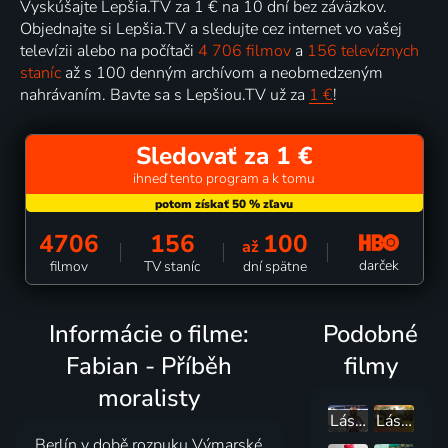
Vyskúšajte Lepšia.TV za 1 € na 10 dní bez záväzkov.
Objednajte si Lepšia.TV a sledujte cez internet vo vašej
televízii alebo na počítači
4 706 filmov
a
156 televíznych
staníc
až s 100 denným archívom a neobmedzeným
nahrávaním. Bavte sa s Lepšiou.TV už za
1 €
!
Sledovať za 1 €
ihneď tento program a k tomu
4706
156
100
až
darček
filmov
TV staníc
dní spätne
Informácie o filme:
Podobné
Fabian - Příběh
filmy
moralisty
Láska na Mykonose
Láska na Istrii
Berlín v době rozpuku Výmarské