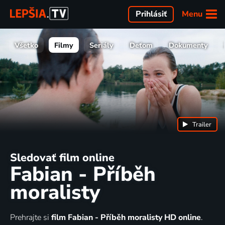
Menu
Prihlásiť
Všetko
Filmy
Seriály
Deťom
Dokumenty
Trailer
Sledovať film online
Fabian - Příběh
moralisty
Prehrajte si
film Fabian - Příběh moralisty HD online
.