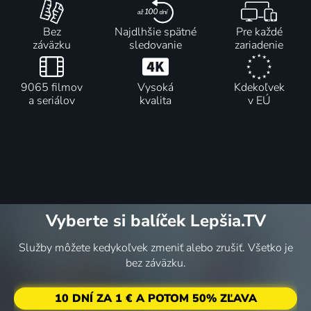
Bez
Najdlhšie spätné
Pre každé
záväzku
sledovanie
zariadenie
9065 filmov
Vysoká
Kdekoľvek
a seriálov
kvalita
v EÚ
Vyberte si balíček Lepšia.TV
Služby môžete kedykoľvek zmeniť alebo zrušiť. Všetko je
bez záväzku.
10 DNÍ ZA 1 € A POTOM 50% ZĽAVA