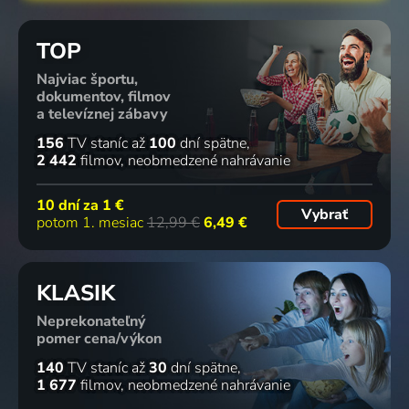
TOP
Najviac športu,
dokumentov, filmov
a televíznej zábavy
156
TV staníc
až
100
dní spätne
2 442
filmov
neobmedzené nahrávanie
10 dní za
1 €
Vybrať
potom 1. mesiac
12,99 €
6,49 €
KLASIK
Neprekonateľný
pomer cena/výkon
140
TV staníc
až
30
dní spätne
1 677
filmov
neobmedzené nahrávanie