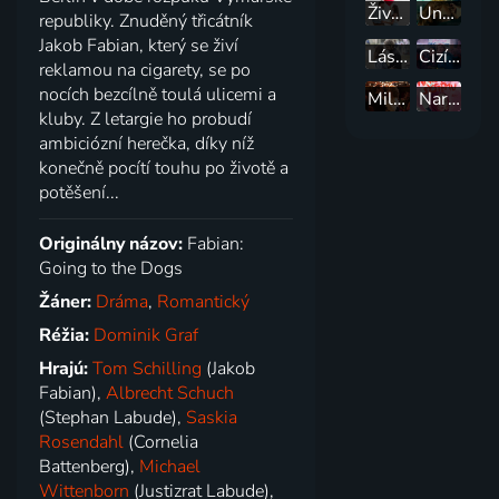
Život nie je škôlka
Undine
republiky. Znuděný třicátník
Jakob Fabian, který se živí
Láska ze střední
Cizí jazyk
reklamou na cigarety, se po
nocích bezcílně toulá ulicemi a
Miluj svého robota
Narušitel systému
kluby. Z letargie ho probudí
ambiciózní herečka, díky níž
konečně pocítí touhu po životě a
potěšení...
Originálny názov:
Fabian:
Going to the Dogs
Žáner:
Dráma
,
Romantický
Réžia:
Dominik Graf
Hrajú:
Tom Schilling
(Jakob
Fabian),
Albrecht Schuch
(Stephan Labude),
Saskia
Rosendahl
(Cornelia
Battenberg),
Michael
Wittenborn
(Justizrat Labude),