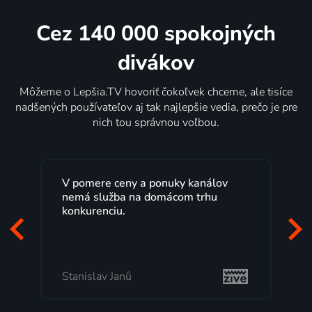
Cez 140 000 spokojných
divákov
Môžeme o Lepšia.TV hovoriť čokoľvek chceme, ale tisíce
nadšených používateľov aj tak najlepšie vedia, prečo je pre
nich tou správnou voľbou.
Lepšia.TV sledujem už niekoľko
rokov s maximálnou spokojnosťou.
Veľký výber programov a možnosť
pozerať, kedy sa mi hodí, je presne
to, čo mi vyhovuje.
Milada Tomešová