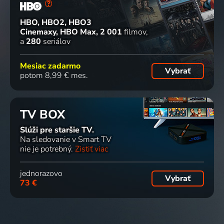
HBO, HBO2, HBO3
Cinemaxy, HBO Max
2 001
filmov
a
280
seriálov
Mesiac zadarmo
Vybrať
potom 8,99 € mes.
TV BOX
Slúži pre staršie TV.
Na sledovanie v Smart TV
nie je potrebný.
Zistiť viac
jednorazovo
Vybrať
73 €