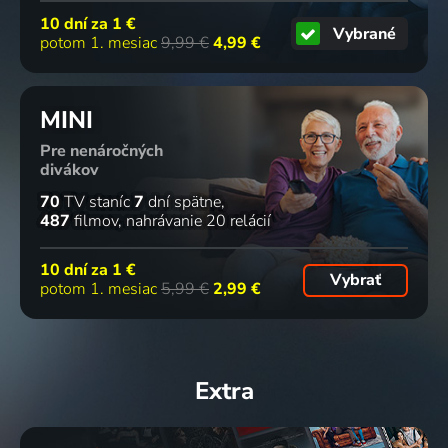
10 dní za
1 €
Vybrané
potom 1. mesiac
9,99 €
4,99 €
MINI
Pre nenáročných
divákov
70
TV staníc
7
dní spätne
487
filmov
nahrávanie 20 relácií
10 dní za
1 €
Vybrať
potom 1. mesiac
5,99 €
2,99 €
Extra