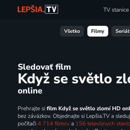
TV stanice
Všetko
Filmy
Seriál
Sledovať film
Když se světlo z
online
Prehrajte si
film Když se světlo zlomí HD onl
bez záväzkov. Objednajte si Lepšia.TV a sledujt
počítači
4 714 filmov
a
156 televíznych staní