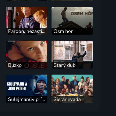
Pardon, nezastihli jsme vás
Osm hor
Blízko
Starý dub
Sulejmanův příběh
Sieranevada