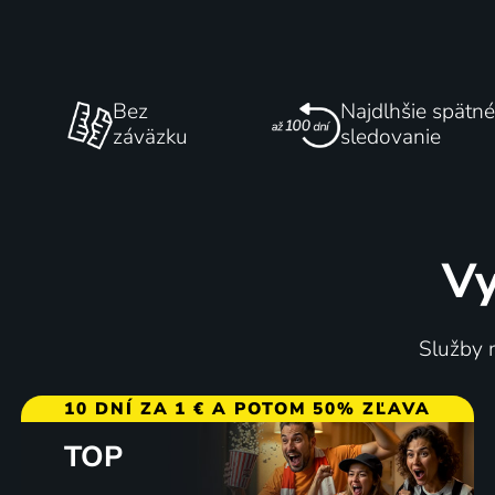
Bez
Najdlhšie spätné
záväzku
sledovanie
Vy
Služby m
10 DNÍ ZA 1 € A POTOM 50% ZĽAVA
TOP