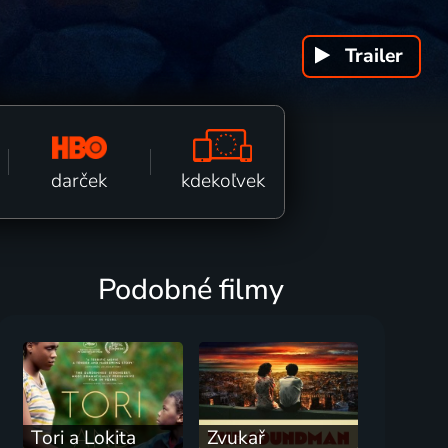
Trailer
k fi
kdekoľvek
darček
Podobné filmy
Tori a Lokita
Zvukař