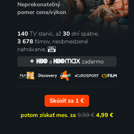
Neprekonateľný
pomer cena/výkon
140
TV staníc, až
30
dní spätne,
3 678
filmov
,
neobmedzené
nahrávanie
,
a
zadarmo
Skúsiť za 1 €
potom získať mes. za
9,99 €
4,99 €