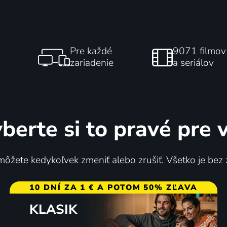
Pre každé
9071 filmov
zariadenie
a seriálov
berte si to pravé pre 
ôžete kedykoľvek zmeniť alebo zrušiť. Všetko je bez
10 DNÍ ZA 1 € A POTOM 50% ZĽAVA
KLASIK