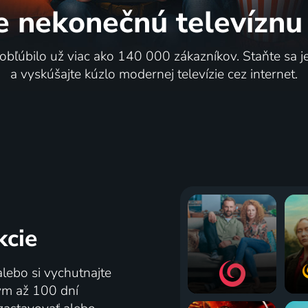
e nekonečnú
televíznu
 obľúbilo už viac ako 140 000 zákazníkov. Staňte sa 
a vyskúšajte kúzlo modernej televízie cez internet.
kcie
alebo si vychutnajte
tým až 100 dní