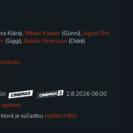
tra Klára),
Mikael Kaaber
(Günni),
Ágúst Örn
on
(Siggi),
Baldur Einarsson
(Diddi)
ancúzsko
zii
2.8.2026 06:00
 spätne)
, ktorá je súčasťou
balíčka HBO
.