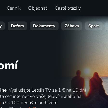
Cenník
Objednať
Časté otázky
y
Deťom
Dokumenty
Zábava
Šport
lomí
ine
. Vyskúšajte Lepšia.TV za 1 € na 10 dní
e cez internet vo vašej televízii alebo na
c
až s 100 denným archívom