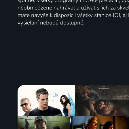
spätne. Všetky programy môžete pretáčať, po
neobmedzene nahrávať a užívať si ich za skve
máte navyše k dispozícii všetky stanice JOJ, a
vysielaní nebudú dostupné.