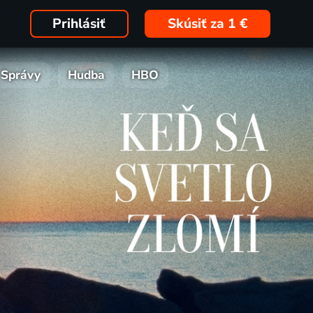
Prihlásiť
Skúsiť za 1 €
Správy
Hudba
HBO