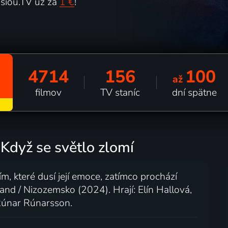
šiou.TV už za
1 €
!
4714
156
100
až
filmov
TV staníc
dní spätne
 Když se světlo zlomí
, které dusí její emoce, zatímco prochází
nd / Nizozemsko (2024). Hrají: Elín Hallová,
 Rúnar Rúnarsson.