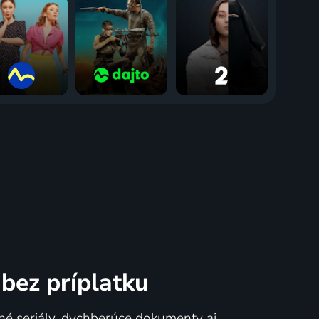
bez príplatku
né seriály, dychberúce dokumenty aj