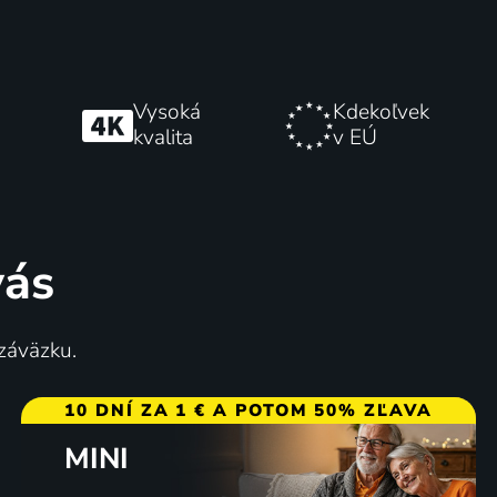
Vysoká
Kdekoľvek
kvalita
v EÚ
vás
 záväzku.
10 DNÍ ZA 1 € A POTOM 50% ZĽAVA
MINI