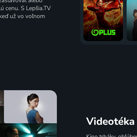
zastavovať alebo
lú cenu. S Lepšia.TV
j keď už vo voľnom
Videotéka
Kino trháky, obľúbe