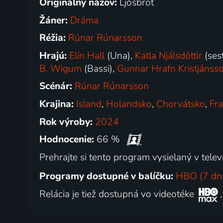
Originálny názov:
Ljósbrot
Žáner:
Dráma
Réžia:
Rúnar Rúnarsson
Hrajú:
Elín Hall
(Una),
Katla Njálsdóttir
(ses
B. Wigum
(Bassi),
Gunnar Hrafn Kristjánss
Scénár:
Rúnar Rúnarsson
Krajina:
Island
,
Holandsko
,
Chorvátsko
,
Fr
Rok výroby:
2024
Hodnocenie:
66 %
Prehrajte si tento program vysielaný v televí
Programy dostupné v balíčku:
HBO (7 dní
Relácia je tiež dostupná vo videotéke