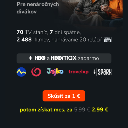
Pre nenáročných
divákov
70
TV staníc,
7
dní spätne,
2 488
filmov
,
nahrávanie 20 relácií
,
a
zadarmo
Skúsiť za 1 €
potom získať mes. za
5,99 €
2,99 €