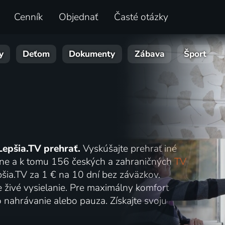
Cenník
Objednať
Časté otázky
y
Deťom
Dokumenty
Zábava
Šport
Lepšia.TV prehrať.
Vyskúšajte prehrať iné
online a k tomu 156 českých a zahraničných
TV
šia.TV za 1 € na 10 dní bez záväzkov.
e živé vysielanie. Pre maximálny komfort
o nahrávanie alebo pauza. Získajte svoju