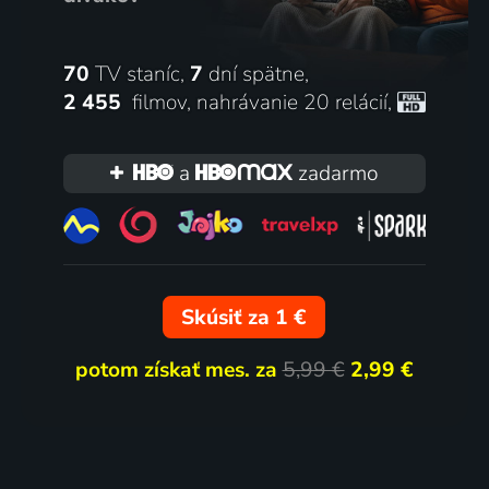
70
TV staníc,
7
dní spätne,
2 455
filmov
,
nahrávanie 20 relácií
,
a
zadarmo
Skúsiť za 1 €
potom získať mes. za
5,99 €
2,99 €