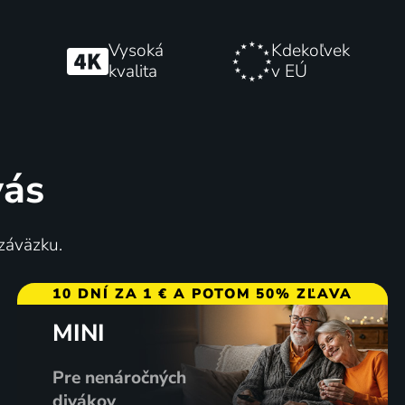
Vysoká
Kdekoľvek
kvalita
v EÚ
vás
 záväzku.
10 DNÍ ZA 1 € A POTOM 50% ZĽAVA
MINI
Pre nenáročných
divákov