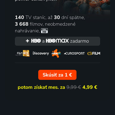
140
TV staníc, až
30
dní spätne,
3 668
filmov
,
neobmedzené
nahrávanie
,
a
zadarmo
Skúsiť za 1 €
potom získať mes. za
9,99 €
4,99 €