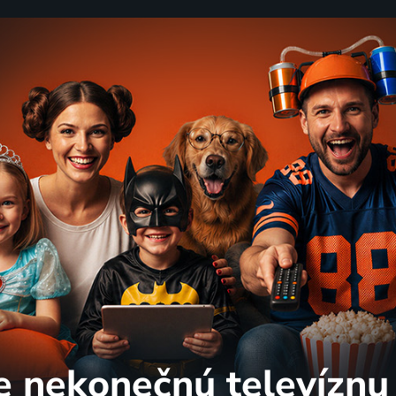
e nekonečnú
televíznu