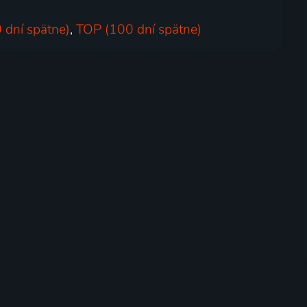
 dní spätne)
,
TOP (100 dní spätne)