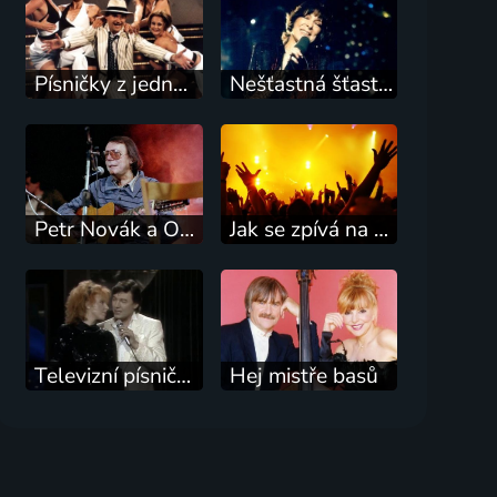
Písničky z jednoho města
Nešťastná šťastná Hana Hegerová
Petr Novák a Olympic
Jak se zpívá na Silvestra
Televizní písničky a songy Karla Šípa
Hej mistře basů