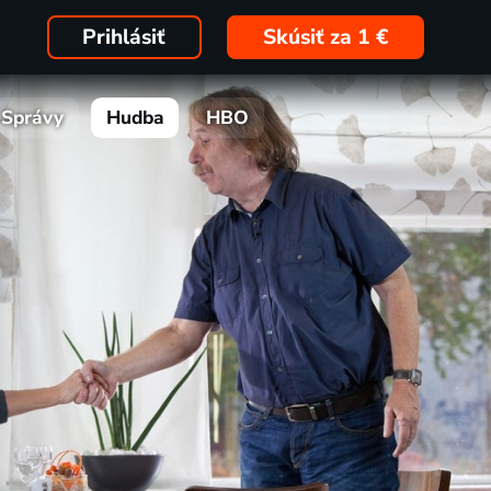
Prihlásiť
Skúsiť za 1 €
Správy
Hudba
HBO