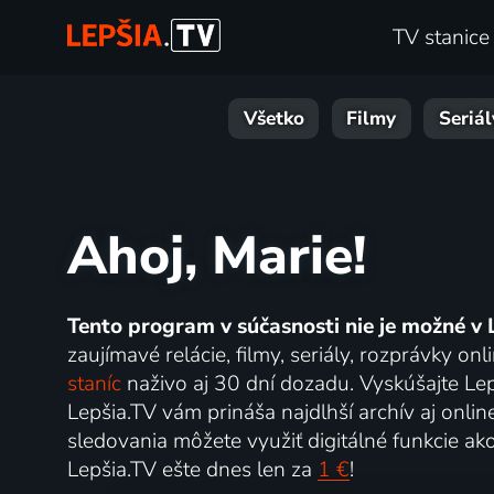
TV stanice
Všetko
Filmy
Seriál
Ahoj, Marie!
Tento program v súčasnosti nie je možné v 
zaujímavé relácie, filmy, seriály, rozprávky 
staníc
naživo aj 30 dní dozadu. Vyskúšajte Lep
Lepšia.TV vám prináša najdlhší archív aj onlin
sledovania môžete využiť digitálné funkcie ak
Lepšia.TV ešte dnes len za
1 €
!