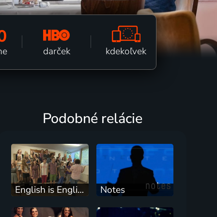
0
kdekoľvek
darček
ne
Podobné relácie
English is English
Notes