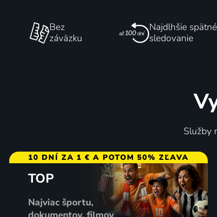
Bez
Najdlhšie spätné
záväzku
sledovanie
Vy
Služby m
10 DNÍ ZA 1 € A POTOM 50% ZĽAVA
TOP
Najviac športu,
dokumentov, filmov