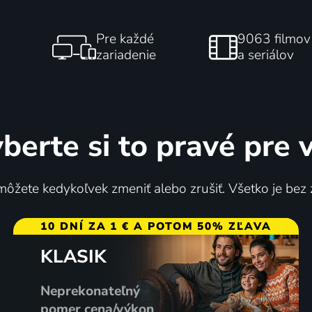
Pre každé
9063 filmov
zariadenie
a seriálov
berte si to pravé pre 
ôžete kedykoľvek zmeniť alebo zrušiť. Všetko je bez
10 DNÍ ZA 1 € A POTOM 50% ZĽAVA
KLASIK
Neprekonateľný
pomer cena/výkon