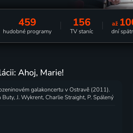
459
156
10
až
hudobné programy
TV staníc
dní spät
ácii: Ahoj, Marie!
arozeninovém galakoncertu v Ostravě (2011).
a Buty, J. Wykrent, Charlie Straight, P. Spálený