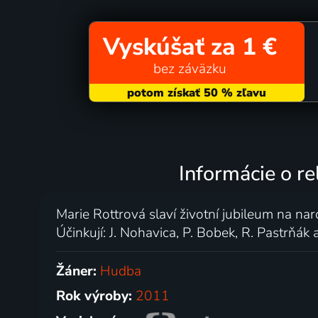
Vyskúšať za 1 €
bez záväzku
Informácie o rel
Marie Rottrová slaví životní jubileum na n
Účinkují: J. Nohavica, P. Bobek, R. Pastrňák 
Žáner:
Hudba
Rok výroby:
2011