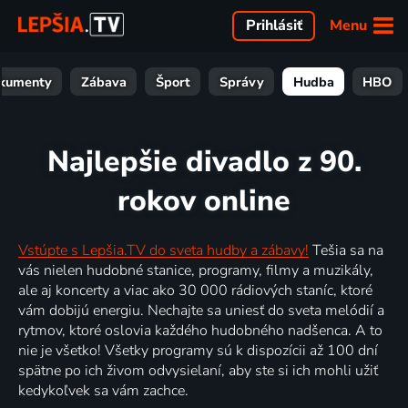
Menu
Prihlásiť
kumenty
Zábava
Šport
Správy
Hudba
HBO
Najlepšie divadlo z 90.
rokov online
Vstúpte s Lepšia.TV do sveta hudby a zábavy!
Tešia sa na
vás nielen hudobné stanice, programy, filmy a muzikály,
ale aj koncerty a viac ako 30 000 rádiových staníc, ktoré
vám dobijú energiu. Nechajte sa uniesť do sveta melódií a
rytmov, ktoré oslovia každého hudobného nadšenca. A to
nie je všetko! Všetky programy sú k dispozícii až 100 dní
spätne po ich živom odvysielaní, aby ste si ich mohli užiť
kedykoľvek sa vám zachce.