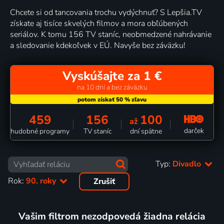
Chcete si od tancovania trochu vydýchnuť? S Lepšia.TV
získate aj tisíce skvelých filmov a mora obľúbených
seriálov. K tomu 156 TV staníc, neobmedzené nahrávanie
a sledovanie kdekoľvek v EÚ. Navyše bez záväzku!
Vyskúšajte za 1 €
na 10 dní a bez záväzku
459
156
100
až
darček
hudobné programy
TV staníc
dní spätne
Typ:
Divadlo
Rok:
90. roky
Zrušiť
Vašim filtrom nezodpovedá žiadna relácia