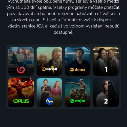
vychutnajte svoje obľúbené filmy, seriály a všetko medzi
tým až 100 dní spätne. Všetky programy môžete pretáčať,
pozastavovať alebo neobmedzene nahrávať a užívať si ich
za skvelú cenu. S Lepšia.TV máte navyše k dispozícii
všetky stanice JOJ, aj keď už vo voľnom vysielaní nebudú
dostupné.