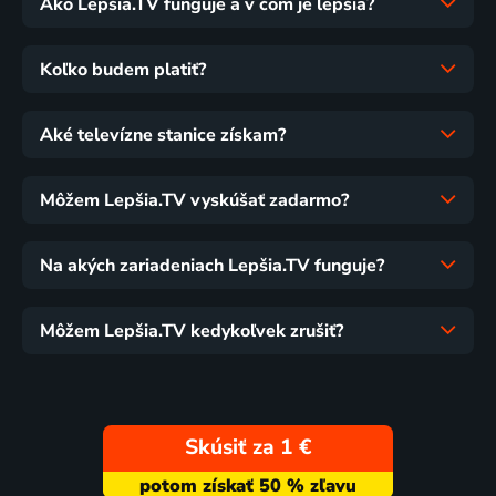
Ako Lepšia.TV funguje a v čom je lepšia?
Koľko budem platiť?
Aké televízne stanice získam?
Môžem Lepšia.TV vyskúšať zadarmo?
Na akých zariadeniach Lepšia.TV funguje?
Môžem Lepšia.TV kedykoľvek zrušiť?
Skúsiť za 1 €