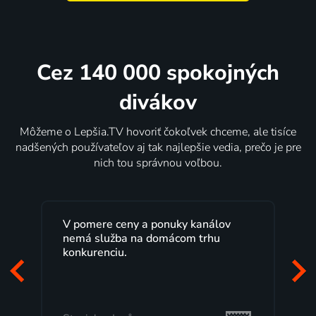
Cez 140 000 spokojných
divákov
Môžeme o Lepšia.TV hovoriť čokoľvek chceme, ale tisíce
nadšených používateľov aj tak najlepšie vedia, prečo je pre
nich tou správnou voľbou.
uky kanálov
Lepšia.TV sledujem už niekoľko
ácom trhu
rokov s maximálnou spokojnosťou
Veľký výber programov a možnosť
pozerať, kedy sa mi hodí, je presn
to, čo mi vyhovuje.