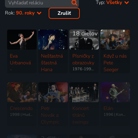
Typ:
Všetky
Rok:
90. roky
Zrušiť
18 dielov
Eva
Nešťastná
Písničky z
Když u nás
Urbanová
šťastná
obrazovky
Pete
-
Hana
1976-1990 | Hudba
Seeger
Galakoncert
Hegerová
hrál aneb
1999 | Opera
1990 | Hudba
30 let
Greenhorns
1995 | Folk & ľudové
Crescendo
Petr
Koncert
Elán
1998 | Hudba
Novák a
titánů
1996 | Koncert
Olympic
swingu
1994 | Hudba
1999 | Jazz