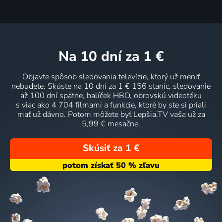
na 10 dní
za 1 €
Objavte spôsob sledovania televízie, ktorý už meniť
nebudete. Skúste na 10 dní za 1 € 156 staníc, sledovanie
až 100 dní spätne, balíček HBO, obrovskú videotéku
s viac ako 4 704 filmami a funkcie, ktoré by ste si priali
mať už dávno. Potom môžete byť Lepšia.TV vaša už za
5,99 € mesačne.
Skúsiť za 1 €