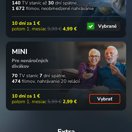
140
TV staníc
až
30
dní spätne
1 672
filmov
neobmedzené nahrávanie
10 dní za
1 €
Vybrané
potom 1. mesiac
9,99 €
4,99 €
MINI
Pre nenáročných
divákov
70
TV staníc
7
dní spätne
474
filmov
nahrávanie 20 relácií
10 dní za
1 €
Vybrať
potom 1. mesiac
5,99 €
2,99 €
Extra