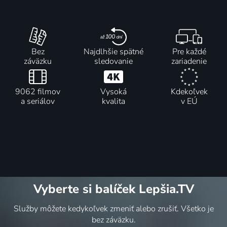
Bez
Najdlhšie spätné
Pre každé
záväzku
sledovanie
zariadenie
9062 filmov
Vysoká
Kdekoľvek
a seriálov
kvalita
v EÚ
Vyberte si balíček Lepšia.TV
Služby môžete kedykoľvek zmeniť alebo zrušiť. Všetko je
bez záväzku.