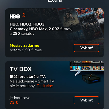
HBO, HBO2, HBO3
Cinemaxy, HBO Max
2 002
filmov
a
280
seriálov
Mesiac zadarmo
Vybrať
potom 8,99 € mes.
TV BOX
Slúži pre staršie TV.
Na sledovanie v Smart TV
nie je potrebný.
Zistiť viac
jednorazovo
Vybrať
73 €