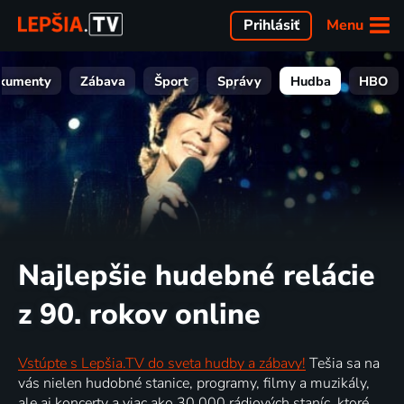
Menu
Prihlásiť
kumenty
Zábava
Šport
Správy
Hudba
HBO
Najlepšie hudebné relácie
z 90. rokov online
Vstúpte s Lepšia.TV do sveta hudby a zábavy!
Tešia sa na
vás nielen hudobné stanice, programy, filmy a muzikály,
ale aj koncerty a viac ako 30 000 rádiových staníc, ktoré