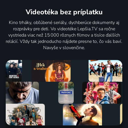
Videotéka
bez príplatku
Kino trháky, obľúbené seriály, dychberúce dokumenty aj
rozprávky pre deti. Vo videotéke Lepšia.TV sa ročne
vystrieda viac než 15 000 rôznych filmov a tisíce ďalších
relácií. Vždy tak jednoducho nájdete presne to, čo vás baví.
Navyše v slovenčine.