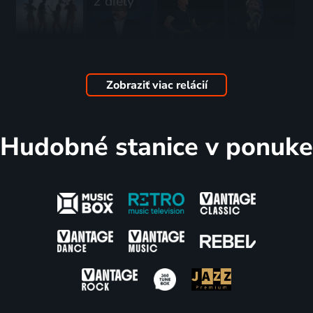
2 diely
35 let
Pavel
Samson a
Golden
Spirituál
Bobek -
jeho parta
Kids
kvintetu
60 let v
1993 | Koncert
Comeback
Zobraziť viac relácií
1995 | Folk & ľudové
americkém
1994 | Hudba
století
1997 | Folk & ľudové
Hudobné stanice v ponuke