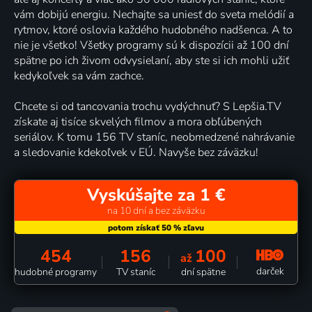
vám dobijú energiu. Nechajte sa uniesť do sveta melódií a
rytmov, ktoré oslovia každého hudobného nadšenca. A to
nie je všetko! Všetky programy sú k dispozícii až 100 dní
spätne po ich živom odvysielaní, aby ste si ich mohli užiť
kedykoľvek sa vám zachce.
Chcete si od tancovania trochu vydýchnuť? S Lepšia.TV
získate aj tisíce skvelých filmov a mora obľúbených
seriálov. K tomu 156 TV staníc, neobmedzené nahrávanie
a sledovanie kdekoľvek v EÚ. Navyše bez záväzku!
Vyskúšajte za 1 €
na 10 dní a bez záväzku
454
156
100
až
darček
hudobné programy
TV staníc
dní spätne