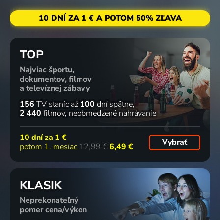
10 DNÍ ZA 1 € A POTOM 50% ZĽAVA
TOP
Najviac športu,
dokumentov, filmov
a televíznej zábavy
156
TV staníc
až
100
dní spätne
2 440
filmov
neobmedzené nahrávanie
10 dní za
1 €
Vybrať
potom 1. mesiac
12,99 €
6,49 €
KLASIK
Neprekonateľný
pomer cena/výkon