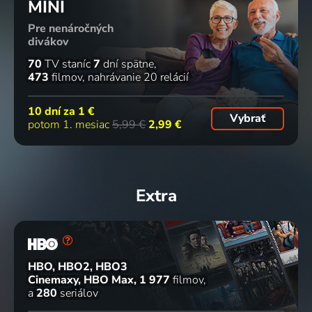
MINI
Pre nenáročných
divákov
70
TV staníc
7
dní spätne
473
filmov
nahrávanie 20 relácií
10 dní za
1 €
Vybrať
potom 1. mesiac
5,99 €
2,99 €
Extra
HBO, HBO2, HBO3
Cinemaxy, HBO Max
1 977
filmov
a
280
seriálov