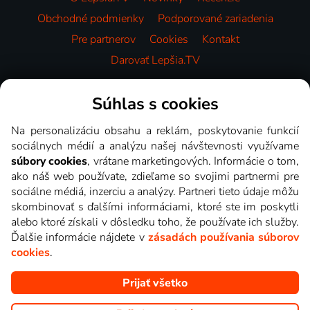
Obchodné podmienky
Podporované zariadenia
Pre partnerov
Cookies
Kontakt
Darovať Lepšia.TV
Videotéka
Súhlas s cookies
Na personalizáciu obsahu a reklám, poskytovanie funkcií
sociálnych médií a analýzu našej návštevnosti využívame
súbory cookies
, vrátane marketingových. Informácie o tom,
ako náš web používate, zdieľame so svojimi partnermi pre
sociálne médiá, inzerciu a analýzy. Partneri tieto údaje môžu
skombinovať s ďalšími informáciami, ktoré ste im poskytli
alebo ktoré získali v dôsledku toho, že používate ich služby.
Ďalšie informácie nájdete v
zásadách používania súborov
cookies
.
Prijať všetko
Copyright © goNET s.r.o. Na tomto webe sú zobrazované obrázky
z relácií TV staníc, ktoré môžete sledovať v Lepšia.TV.