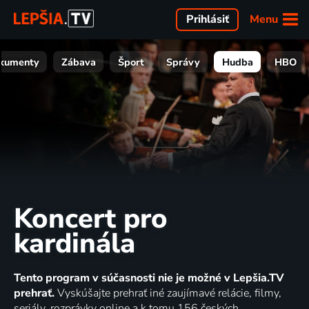
Menu
Prihlásiť
kumenty
Zábava
Šport
Správy
Hudba
HBO
Koncert pro
kardinála
Tento program v súčasnosti nie je možné v Lepšia.TV
prehrať.
Vyskúšajte prehrať iné zaujímavé relácie, filmy,
seriály, rozprávky online a k tomu 156 českých