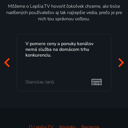
Môžeme o Lepšia.TV hovoriť čokoľvek chceme, ale tisíce
nadšených používateľov aj tak najlepšie vedia, prečo je pre
nich tou správnou voľbou.
V pomere ceny a ponuky kanálov
nemá služba na domácom trhu
konkurenciu.
Stanislav Janů
O Lepšia.TV
Novinky
Recenzie