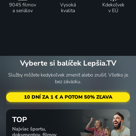
9045 filmov
Vysoká
Kdekoľvek
a seriálov
kvalita
v EÚ
Vyberte si balíček Lepšia.TV
Služby môžete kedykoľvek zmeniť alebo zrušiť. Všetko je
bez záväzku.
10 DNÍ ZA 1 € A POTOM 50% ZĽAVA
TOP
Najviac športu,
dokumentov, filmov