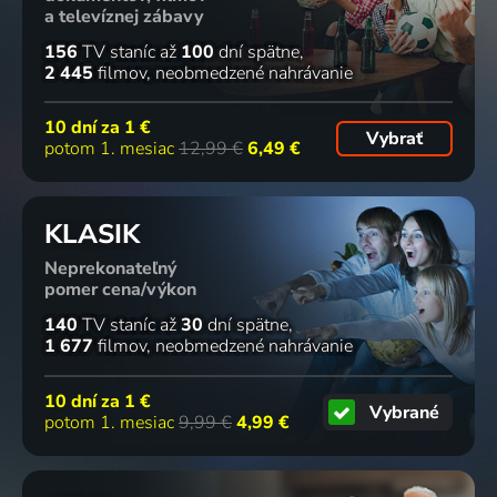
a televíznej zábavy
156
TV staníc
až
100
dní spätne
2 445
filmov
neobmedzené nahrávanie
10 dní za
1 €
Vybrať
potom 1. mesiac
12,99 €
6,49 €
KLASIK
Neprekonateľný
pomer cena/výkon
140
TV staníc
až
30
dní spätne
1 677
filmov
neobmedzené nahrávanie
10 dní za
1 €
Vybrané
potom 1. mesiac
9,99 €
4,99 €