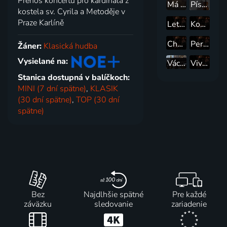
Přenos koncertu pro kardinála z
Má vlast
Písňový večer Tamary Morozové
kostela sv. Cyrila a Metoděje v
Praze Karlíně
Letný koncert zo Schönbrunnu
Koncert na hladině Vltavy
Chvění duše
Perly české operety
Žáner:
Klasická hudba
Vysielané na:
Václav Jan Tomášek: Missa Solemnis „Korunovační“
Vivaldi: Stabat Mater
Stanica dostupná v balíčkoch:
MINI (7 dní spätne)
,
KLASIK
(30 dní spätne)
,
TOP (30 dní
spätne)
Bez
Najdlhšie spätné
Pre každé
záväzku
sledovanie
zariadenie