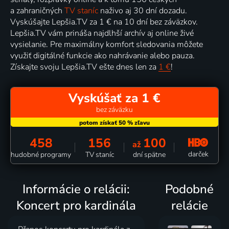
a zahraničných
TV staníc
naživo aj 30 dní dozadu.
Vyskúšajte Lepšia.TV za 1 € na 10 dní bez záväzkov.
Lepšia.TV vám prináša najdlhší archív aj online živé
vysielanie. Pre maximálny komfort sledovania môžete
využiť digitálné funkcie ako nahrávanie alebo pauza.
Získajte svoju Lepšia.TV ešte dnes len za
1 €
!
Vyskúšať za 1 €
bez záväzku
458
156
100
až
darček
hudobné programy
TV staníc
dní spätne
Informácie o relácii:
Podobné
Koncert pro kardinála
relácie