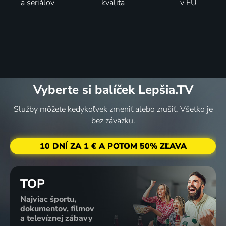
a seriálov
kvalita
v EÚ
Vyberte si balíček Lepšia.TV
Služby môžete kedykoľvek zmeniť alebo zrušiť. Všetko je
bez záväzku.
10 DNÍ ZA 1 € A POTOM 50% ZĽAVA
TOP
Najviac športu,
dokumentov, filmov
a televíznej zábavy