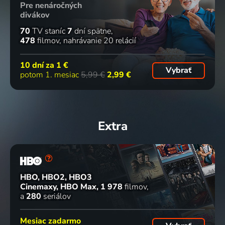
Pre nenáročných
divákov
70
TV staníc
7
dní spätne
478
filmov
nahrávanie 20 relácií
10 dní za
1 €
Vybrať
potom 1. mesiac
5,99 €
2,99 €
Extra
HBO, HBO2, HBO3
Cinemaxy, HBO Max
1 978
filmov
a
280
seriálov
Mesiac zadarmo