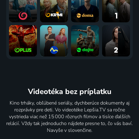
Videotéka
bez príplatku
Kino trháky, obľúbené seriály, dychberúce dokumenty aj
rozprávky pre deti. Vo videotéke Lepšia.TV sa ročne
vystrieda viac než 15 000 rôznych filmov a tisíce ďalších
relácií. Vždy tak jednoducho nájdete presne to, čo vás baví.
Navyše v slovenčine.