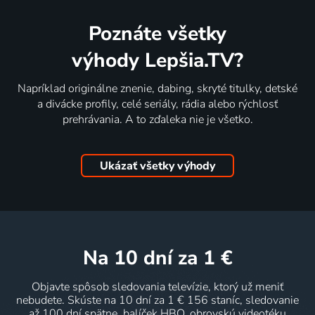
Poznáte všetky
výhody Lepšia.TV?
Napríklad originálne znenie, dabing, skryté titulky, detské
a divácke profily, celé seriály, rádia alebo rýchlosť
prehrávania. A to zďaleka nie je všetko.
Ukázať všetky výhody
na 10 dní
za 1 €
Objavte spôsob sledovania televízie, ktorý už meniť
nebudete. Skúste na 10 dní za 1 € 156 staníc, sledovanie
až 100 dní spätne, balíček HBO, obrovskú videotéku