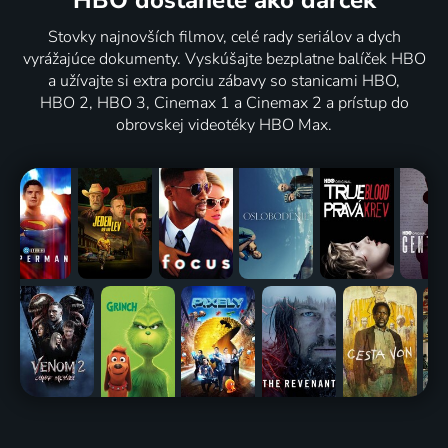
HBO dostanete ako darček
Stovky najnovších filmov, celé rady seriálov a dych
vyrážajúce dokumenty. Vyskúšajte bezplatne balíček HBO
a užívajte si extra porciu zábavy so stanicami HBO,
HBO 2, HBO 3, Cinemax 1 a Cinemax 2 a prístup do
obrovskej videotéky HBO Max.