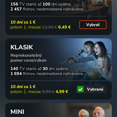
156
TV staníc
až
100
dní spätne
2 457
filmov
neobmedzené nahrávanie
10 dní za
1 €
Vybrať
potom 1. mesiac
12,99 €
6,49 €
KLASIK
Neprekonateľný
pomer cena/výkon
140
TV staníc
až
30
dní spätne
1 694
filmov
neobmedzené nahrávanie
10 dní za
1 €
Vybrané
potom 1. mesiac
9,99 €
4,99 €
MINI