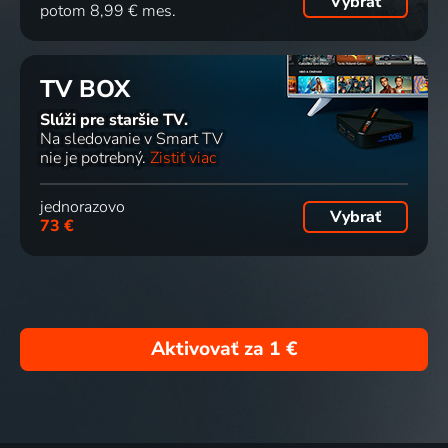
Vybrať
potom 8,99 € mes.
TV BOX
Slúži pre staršie TV.
Na sledovanie v Smart TV
nie je potrebný.
Zistiť viac
jednorazovo
Vybrať
73 €
Aktivovať za
1 €