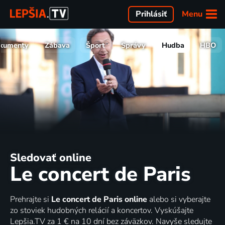
Menu
Prihlásiť
kumenty
Zábava
Šport
Správy
Hudba
HBO
Sledovať online
Le concert de Paris
Prehrajte si
Le concert de Paris online
alebo si vyberajte
zo stoviek hudobných relácií a koncertov. Vyskúšajte
Lepšia.TV za 1 € na 10 dní bez záväzkov. Navyše sledujte