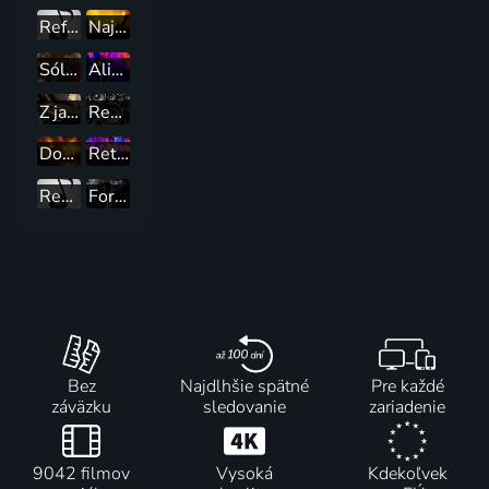
Refresh
Najlepší mix hitov
Sólo pro... Glena Hansarda
Alicia Keys v New Yorku
Z javora
Republika
Don't Stop The Rock
Retro Mix
Replay 90'
Forever Rock
Bez
Najdlhšie spätné
Pre každé
záväzku
sledovanie
zariadenie
9042 filmov
Vysoká
Kdekoľvek