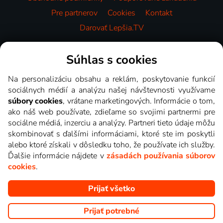
Pre partnerov
Cookies
Kontakt
Darovať Lepšia.TV
Videotéka
Súhlas s cookies
Na personalizáciu obsahu a reklám, poskytovanie funkcií
sociálnych médií a analýzu našej návštevnosti využívame
súbory cookies
, vrátane marketingových. Informácie o tom,
ako náš web používate, zdieľame so svojimi partnermi pre
sociálne médiá, inzerciu a analýzy. Partneri tieto údaje môžu
skombinovať s ďalšími informáciami, ktoré ste im poskytli
alebo ktoré získali v dôsledku toho, že používate ich služby.
Ďalšie informácie nájdete v
zásadách používania súborov
cookies
.
Prijať všetko
Copyright © goNET s.r.o. Na tomto webe sú zobrazované obrázky
z relácií TV staníc, ktoré môžete sledovať v Lepšia.TV.
Prijať potrebné