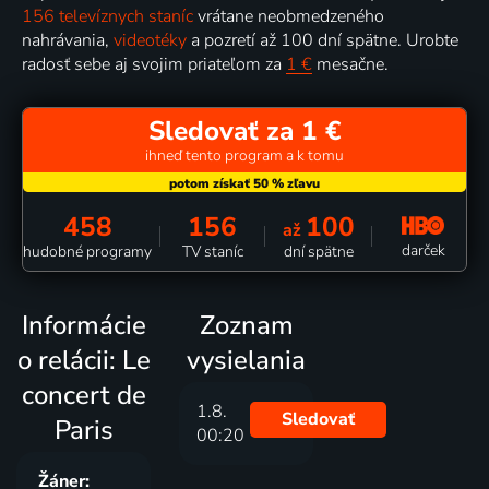
156 televíznych staníc
vrátane neobmedzeného
nahrávania,
videotéky
a pozretí až 100 dní spätne. Urobte
radosť sebe aj svojim priateľom za
1 €
mesačne.
Sledovať za 1 €
ihneď tento program a k tomu
458
156
100
až
darček
hudobné programy
TV staníc
dní spätne
Informácie
Zoznam
o relácii: Le
vysielania
concert de
1.8.
Sledovať
Paris
00:20
Žáner: