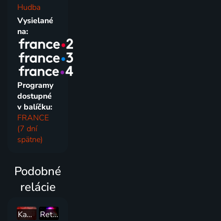
Hudba
Vysielané
na:
Programy
dostupné
v balíčku:
FRANCE
(7 dní
spätne)
Podobné
relácie
Kapura
Retro party