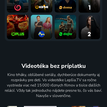
Videotéka
bez príplatku
Kino trháky, obľúbené seriály, dychberúce dokumenty aj
rozprávky pre deti. Vo videotéke Lepšia.TV sa ročne
vystrieda viac než 15 000 rôznych filmov a tisíce ďalších
relácií. Vždy tak jednoducho nájdete presne to, čo vás baví.
Navyše v slovenčine.