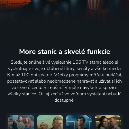
More staníc
a skvelé funkcie
Sledujte online živé vysielanie 156 TV staníc alebo si
vychutnajte svoje obľúbené filmy, seriály a všetko medzi
tým až 100 dní spätne. Všetky programy môžete pretáčať,
pozastavovať alebo neobmedzene nahrávať a užívať si ich
za skvelú cenu. S Lepšia.TV máte navyše k dispozícii
všetky stanice JOJ, aj keď už vo voľnom vysielaní nebudú
dostupné.