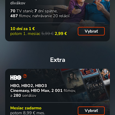
divákov
70
TV staníc
7
dní spätne
487
filmov
nahrávanie 20 relácií
10 dní za
1 €
Vybrať
potom 1. mesiac
5,99 €
2,99 €
Extra
HBO, HBO2, HBO3
Cinemaxy, HBO Max
2 001
filmov
a
280
seriálov
Mesiac zadarmo
Vybrať
potom 8,99 € mes.