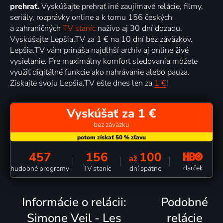
prehrať.
Vyskúšajte prehrať iné zaujímavé relácie, filmy,
seriály, rozprávky online a k tomu 156 českých
a zahraničných
TV staníc
naživo aj 30 dní dozadu.
Vyskúšajte Lepšia.TV za 1 € na 10 dní bez záväzkov.
Lepšia.TV vám prináša najdlhší archív aj online živé
vysielanie. Pre maximálny komfort sledovania môžete
využiť digitálné funkcie ako nahrávanie alebo pauza.
Získajte svoju Lepšia.TV ešte dnes len za
1 €
!
Vyskúšať za 1 €
bez záväzku
457
156
100
až
darček
hudobné programy
TV staníc
dní spätne
Informácie o relácii:
Podobné
Simone Veil - Les
relácie