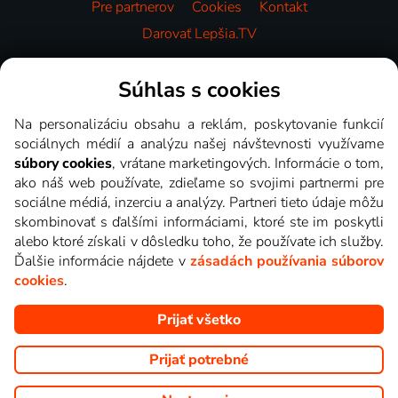
Pre partnerov
Cookies
Kontakt
Darovať Lepšia.TV
Videotéka
Súhlas s cookies
Na personalizáciu obsahu a reklám, poskytovanie funkcií
sociálnych médií a analýzu našej návštevnosti využívame
súbory cookies
, vrátane marketingových. Informácie o tom,
ako náš web používate, zdieľame so svojimi partnermi pre
sociálne médiá, inzerciu a analýzy. Partneri tieto údaje môžu
skombinovať s ďalšími informáciami, ktoré ste im poskytli
alebo ktoré získali v dôsledku toho, že používate ich služby.
Ďalšie informácie nájdete v
zásadách používania súborov
cookies
.
Prijať všetko
Copyright © goNET s.r.o. Na tomto webe sú zobrazované obrázky
z relácií TV staníc, ktoré môžete sledovať v Lepšia.TV.
Prijať potrebné