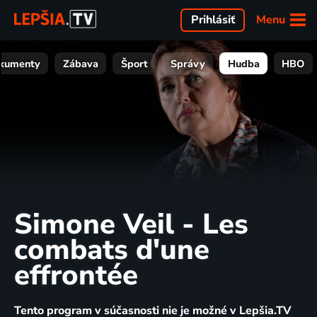
Menu
Prihlásiť
kumenty
Zábava
Šport
Správy
Hudba
HBO
Simone Veil - Les
combats d'une
effrontée
Tento program v súčasnosti nie je možné v Lepšia.TV