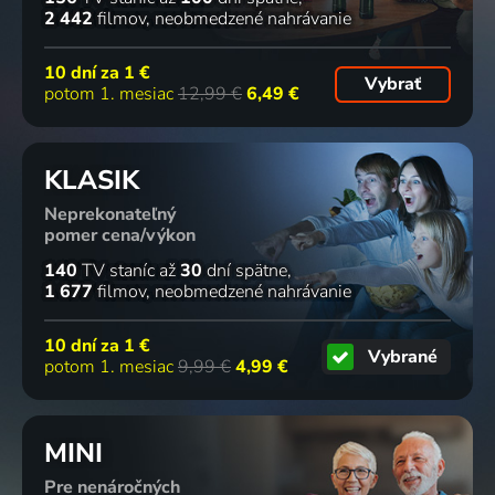
2 442
filmov
neobmedzené nahrávanie
10 dní za
1 €
Vybrať
potom 1. mesiac
12,99 €
6,49 €
KLASIK
Neprekonateľný
pomer cena/výkon
140
TV staníc
až
30
dní spätne
1 677
filmov
neobmedzené nahrávanie
10 dní za
1 €
Vybrané
potom 1. mesiac
9,99 €
4,99 €
MINI
Pre nenáročných