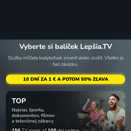
Vyberte si balíček Lepšia.TV
Služby môžete kedykoľvek zmeniť alebo zrušiť. Všetko je
bez záväzku.
10 DNÍ ZA 1 € A POTOM 50% ZĽAVA
TOP
Najviac športu,
dokumentov, filmov
a televíznej zábavy
156
TV staníc
až
100
dní spätne