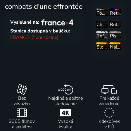
combats d'une effrontée
Popstory
Retro party
Vysielané na:
Chvíle pro písničku
Rolling Stones: Welcome to Shepherd's Bush
Stanica dostupná v balíčku:
Refresh
Písničky na zítra
FRANCE (7 dní spätne)
Slovenské impresie: Galakoncert k storočnici Slovenského rozhlasu
Najlepší mix hitov
Bez
Najdlhšie spätné
Pre každé
záväzku
sledovanie
zariadenie
9065 filmov
Vysoká
Kdekoľvek
a seriálov
kvalita
v EÚ