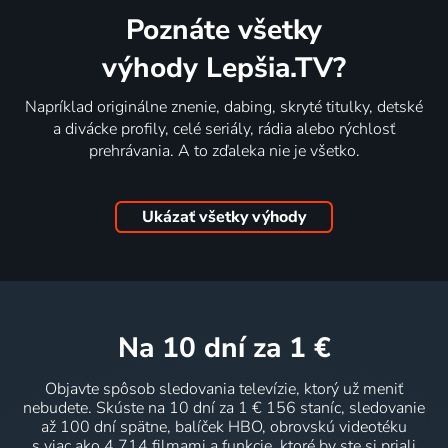
Poznáte všetky
výhody Lepšia.TV?
Napríklad originálne znenie, dabing, skryté titulky, detské
a divácke profily, celé seriály, rádia alebo rýchlosť
prehrávania. A to zďaleka nie je všetko.
Ukázať všetky výhody
na 10 dní
za 1 €
Objavte spôsob sledovania televízie, ktorý už meniť
nebudete. Skúste na 10 dní za 1 € 156 staníc, sledovanie
až 100 dní spätne, balíček HBO, obrovskú videotéku
s viac ako 4 714 filmami a funkcie, ktoré by ste si priali