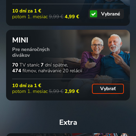
10 dní za
1 €
Vybrané
potom 1. mesiac
9,99 €
4,99 €
MINI
Pre nenáročných
divákov
70
TV staníc
7
dní spätne
474
filmov
nahrávanie 20 relácií
10 dní za
1 €
Vybrať
potom 1. mesiac
5,99 €
2,99 €
Extra