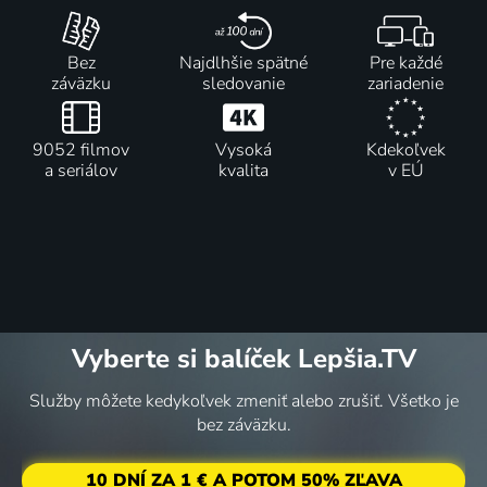
Bez
Najdlhšie spätné
Pre každé
záväzku
sledovanie
zariadenie
9052 filmov
Vysoká
Kdekoľvek
a seriálov
kvalita
v EÚ
Vyberte si balíček Lepšia.TV
Služby môžete kedykoľvek zmeniť alebo zrušiť. Všetko je
bez záväzku.
10 DNÍ ZA 1 € A POTOM 50% ZĽAVA