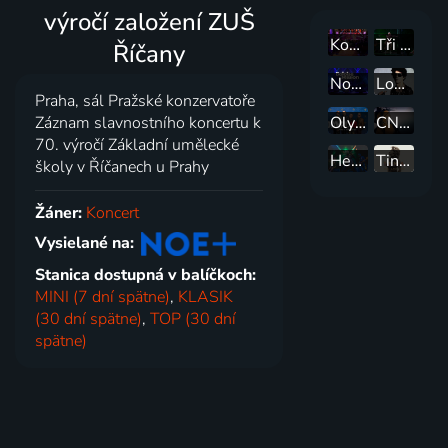
výročí založení ZUŠ
Koncert pro Jaroslava Uhlíře
Tři sestry Live Ledárny Braník 2025
Říčany
Norah Jones v Basileji
Lou Reed: Bottom Line Club 1983
Praha, sál Pražské konzervatoře
Olympic 60... vlak, co nikde nestaví
CNSO Studio Live - 30 let ČNSO
Záznam slavnostního koncertu k
70. výročí Základní umělecké
Hentai Corporation v Divadle pod lampou
Tina Turner ve Wembley
školy v Říčanech u Prahy
Žáner:
Koncert
Vysielané na:
Stanica dostupná v balíčkoch:
MINI (7 dní spätne)
,
KLASIK
(30 dní spätne)
,
TOP (30 dní
spätne)