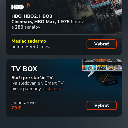
HBO, HBO2, HBO3
Cinemaxy, HBO Max
1 975
filmov
a
280
seriálov
Mesiac zadarmo
Vybrať
potom 8,99 € mes.
TV BOX
Slúži pre staršie TV.
Na sledovanie v Smart TV
nie je potrebný.
Zistiť viac
jednorazovo
Vybrať
73 €