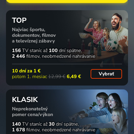
TOP
Najviac športu,
dokumentov, filmov
a televíznej zábavy
156
TV staníc
až
100
dní spätne
2 446
filmov
neobmedzené nahrávanie
10 dní za
1 €
Vybrať
potom 1. mesiac
12,99 €
6,49 €
KLASIK
Neprekonateľný
pomer cena/výkon
140
TV staníc
až
30
dní spätne
1 678
filmov
neobmedzené nahrávanie