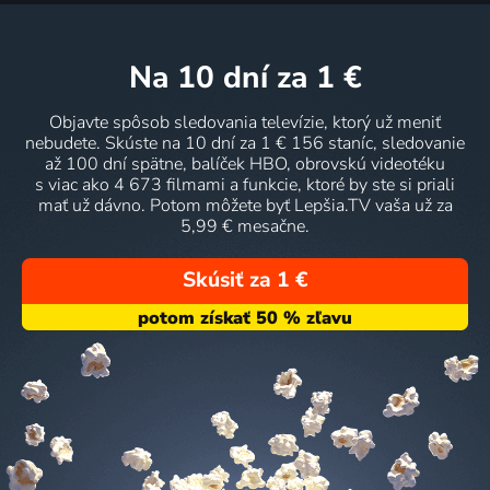
na 10 dní
za 1 €
Objavte spôsob sledovania televízie, ktorý už meniť
nebudete. Skúste na 10 dní za 1 € 156 staníc, sledovanie
až 100 dní spätne, balíček HBO, obrovskú videotéku
s viac ako 4 673 filmami a funkcie, ktoré by ste si priali
mať už dávno. Potom môžete byť Lepšia.TV vaša už za
5,99 € mesačne.
Skúsiť za 1 €