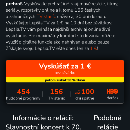
prehrať.
Vyskúšajte prehrať iné zaujímavé relácie, filmy,
seriály, rozprávky online a k tomu 156 českých
a zahraničných
TV staníc
naživo aj 30 dní dozadu.
Vyskúšajte Lepšia.TV za 1 € na 10 dní bez záväzkov.
Lepšia.TV vám prináša najdlhší archív aj online živé
vysielanie. Pre maximálny komfort sledovania môžete
využiť digitálné funkcie ako nahrávanie alebo pauza.
Získajte svoju Lepšia.TV ešte dnes len za
1 €
!
Vyskúšať za 1 €
bez záväzku
454
156
100
až
darček
hudobné programy
TV staníc
dní spätne
Informácie o relácii:
Podobné
Slavnostní koncert k 70.
relácie