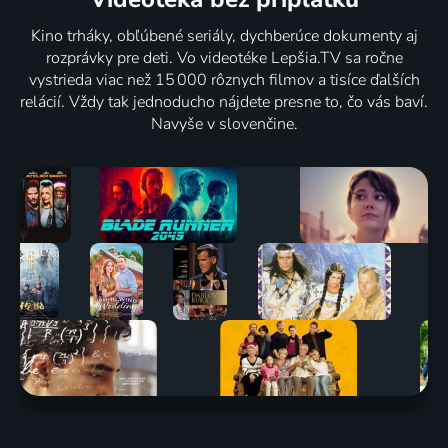
Kino trháky, obľúbené seriály, dychberúce dokumenty aj
rozprávky pre deti. Vo videotéke Lepšia.TV sa ročne
vystrieda viac než 15 000 rôznych filmov a tisíce ďalších
relácií. Vždy tak jednoducho nájdete presne to, čo vás baví.
Navyše v slovenčine.