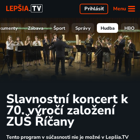
Menu
Prihlásiť
kumenty
Zábava
Šport
Správy
Hudba
HBO
Slavnostní koncert k
70. výročí založení
ZUŠ Říčany
Tento program v súčasnosti nie je možné v Lepšia.TV