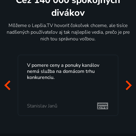
Cez 140 000 spokojných
divákov
Môžeme o Lepšia.TV hovoriť čokoľvek chceme, ale tisíce
nadšených používateľov aj tak najlepšie vedia, prečo je pre
nich tou správnou voľbou.
V pomere ceny a ponuky kanálov
nemá služba na domácom trhu
konkurenciu.
Stanislav Janů