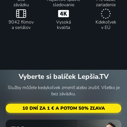
záväzku
sledovanie
zariadenie
9042 filmov
Vysoká
Kdekoľvek
a seriálov
kvalita
v EÚ
Vyberte si balíček Lepšia.TV
Služby môžete kedykoľvek zmeniť alebo zrušiť. Všetko je
bez záväzku.
10 DNÍ ZA 1 € A POTOM 50% ZĽAVA