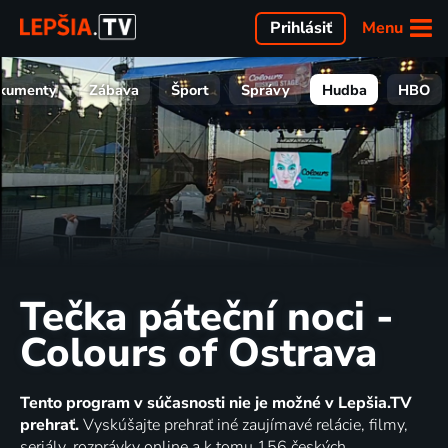
Menu
Prihlásiť
kumenty
Zábava
Šport
Správy
Hudba
HBO
Tečka páteční noci -
Colours of Ostrava
Tento program v súčasnosti nie je možné v Lepšia.TV
prehrať.
Vyskúšajte prehrať iné zaujímavé relácie, filmy,
seriály, rozprávky online a k tomu 156 českých