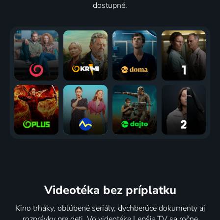
dostupné.
Videotéka
bez príplatku
Kino trháky, obľúbené seriály, dychberúce dokumenty aj
rozprávky pre deti. Vo videotéke Lepšia.TV sa ročne