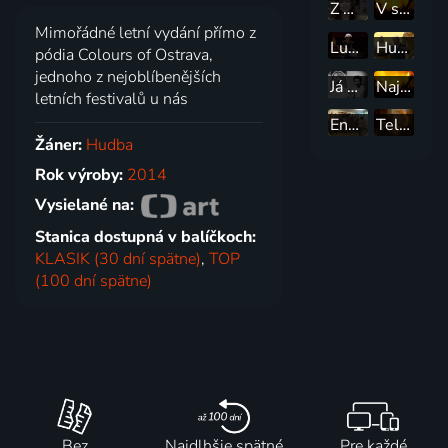
Z melodie do melodie
V slepých uličkách
Mimořádné letní vydání přímo z
Luboš Pospíšil "60"
Hudební toulky se Zdeňkem Mahlerem
pódia Colours of Ostrava,
jednoho z nejoblíbenějších
Já mám kytky rád
Najlepší mix hitov
letních festivalů u nás
English is English
Televizní písničky a songy Hany Zagorové
Žáner:
Hudba
Rok výroby:
2014
Vysielané na:
Stanica dostupná v balíčkoch:
KLASIK (30 dní spätne)
,
TOP
(100 dní spätne)
Bez
Najdlhšie spätné
Pre každé