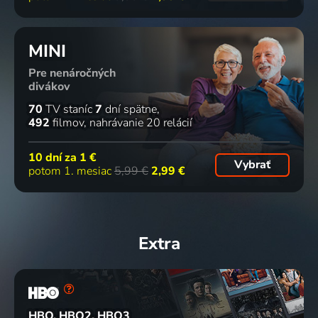
MINI
Pre nenáročných
divákov
70
TV staníc
7
dní spätne
492
filmov
nahrávanie 20 relácií
10 dní za
1 €
Vybrať
potom 1. mesiac
5,99 €
2,99 €
Extra
HBO, HBO2, HBO3