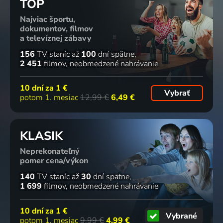
TOP
Najviac športu,
dokumentov, filmov
a televíznej zábavy
156
TV staníc
až
100
dní spätne
2 451
filmov
neobmedzené nahrávanie
10 dní za
1 €
Vybrať
potom 1. mesiac
12,99 €
6,49 €
KLASIK
Neprekonateľný
pomer cena/výkon
140
TV staníc
až
30
dní spätne
1 699
filmov
neobmedzené nahrávanie
10 dní za
1 €
Vybrané
potom 1. mesiac
9,99 €
4,99 €