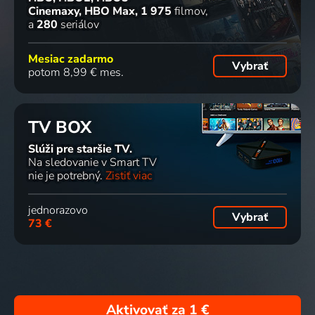
Cinemaxy, HBO Max
1 975
filmov
a
280
seriálov
Mesiac zadarmo
Vybrať
potom 8,99 € mes.
TV BOX
Slúži pre staršie TV.
Na sledovanie v Smart TV
nie je potrebný.
Zistiť viac
jednorazovo
Vybrať
73 €
Aktivovať za
1 €