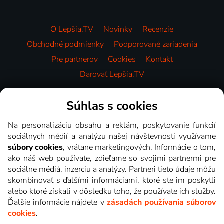
O Lepšia.TV
Novinky
Recenzie
Obchodné podmienky
Podporované zariadenia
Pre partnerov
Cookies
Kontakt
Darovať Lepšia.TV
Videotéka
Súhlas s cookies
Na personalizáciu obsahu a reklám, poskytovanie funkcií
sociálnych médií a analýzu našej návštevnosti využívame
súbory cookies
, vrátane marketingových. Informácie o tom,
ako náš web používate, zdieľame so svojimi partnermi pre
sociálne médiá, inzerciu a analýzy. Partneri tieto údaje môžu
skombinovať s ďalšími informáciami, ktoré ste im poskytli
alebo ktoré získali v dôsledku toho, že používate ich služby.
Ďalšie informácie nájdete v
zásadách používania súborov
cookies
.