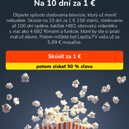
na 10 dní
za 1 €
Objavte spôsob sledovania televízie, ktorý už meniť
nebudete. Skúste na 10 dní za 1 € 156 staníc, sledovanie
až 100 dní spätne, balíček HBO, obrovskú videotéku
s viac ako 4 682 filmami a funkcie, ktoré by ste si priali
mať už dávno. Potom môžete byť Lepšia.TV vaša už za
5,99 € mesačne.
Skúsiť za 1 €