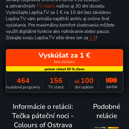
a zahraničných
TV staníc
naživo aj 30 dní dozadu.
Vyskúšajte Lepšia.TV za 1 € na 10 dní bez záväzkov.
Lepšia.TV vám prináša najdlhší archív aj online živé
vysielanie. Pre maximálny komfort sledovania môžete
využiť digitálné funkcie ako nahrávanie alebo pauza.
Získajte svoju Lepšia.TV ešte dnes len za
1 €
!
Vyskúšať za 1 €
bez záväzku
464
156
100
až
darček
hudobné programy
TV staníc
dní spätne
Informácie o relácii:
Podobné
Tečka páteční noci -
relácie
Colours of Ostrava