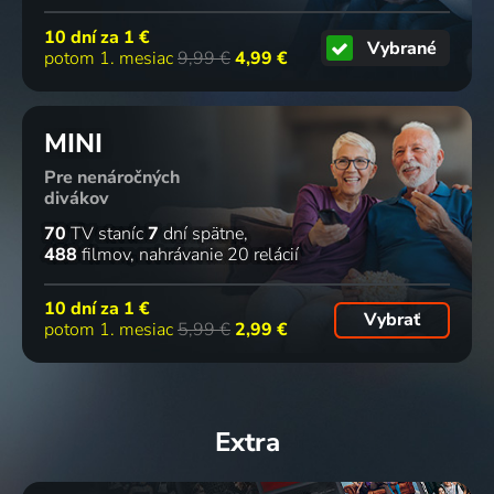
10 dní za
1 €
Vybrané
potom 1. mesiac
9,99 €
4,99 €
MINI
Pre nenáročných
divákov
70
TV staníc
7
dní spätne
488
filmov
nahrávanie 20 relácií
10 dní za
1 €
Vybrať
potom 1. mesiac
5,99 €
2,99 €
Extra