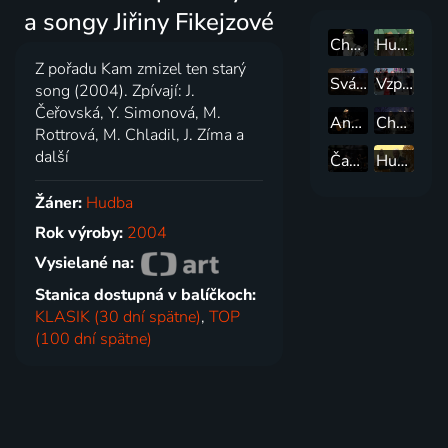
a songy Jiřiny Fikejzové
Charlie Straight
Hudební toulky s Ladislavem Smoljakem
Z pořadu Kam zmizel ten starý
Svátky písní Olomouc 2007
Vzpomínky a naděje
song (2004). Zpívají: J.
Čeřovská, Y. Simonová, M.
Aneta Langerová ve Škoda Muzeu
Chvíle pro písničku
Rottrová, M. Chladil, J. Zíma a
další
Čas je mý Kuře v hodinkách
Hudební toulky se Zdeňkem Mahlerem
Žáner:
Hudba
Rok výroby:
2004
Vysielané na:
Stanica dostupná v balíčkoch:
KLASIK (30 dní spätne)
,
TOP
(100 dní spätne)