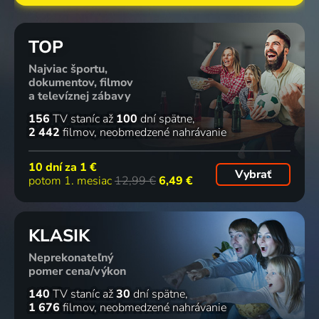
TOP
Najviac športu,
dokumentov, filmov
a televíznej zábavy
156
TV staníc
až
100
dní spätne
2 442
filmov
neobmedzené nahrávanie
10 dní za
1 €
Vybrať
potom 1. mesiac
12,99 €
6,49 €
KLASIK
Neprekonateľný
pomer cena/výkon
140
TV staníc
až
30
dní spätne
1 676
filmov
neobmedzené nahrávanie