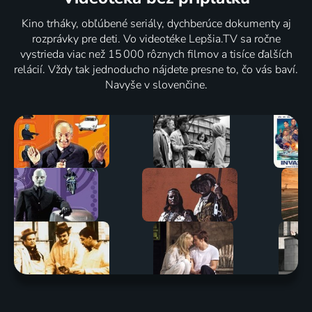
Kino trháky, obľúbené seriály, dychberúce dokumenty aj
rozprávky pre deti. Vo videotéke Lepšia.TV sa ročne
vystrieda viac než 15 000 rôznych filmov a tisíce ďalších
relácií. Vždy tak jednoducho nájdete presne to, čo vás baví.
Navyše v slovenčine.