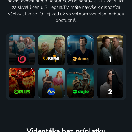
pozastavovať alebo neobmedzene nahrávať a užívať si ich
za skvelú cenu. S Lepšia.TV máte navyše k dispozícii
všetky stanice JOJ, aj keď už vo voľnom vysielaní nebudú
dostupné.
Videotéka
bez príplatku