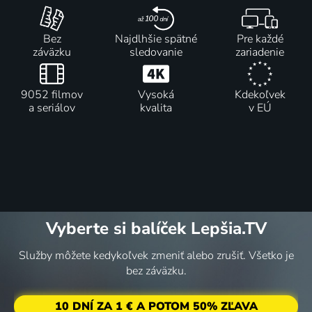
Bez
Najdlhšie spätné
Pre každé
záväzku
sledovanie
zariadenie
9052 filmov
Vysoká
Kdekoľvek
a seriálov
kvalita
v EÚ
Vyberte si balíček Lepšia.TV
Služby môžete kedykoľvek zmeniť alebo zrušiť. Všetko je
bez záväzku.
10 DNÍ ZA 1 € A POTOM 50% ZĽAVA