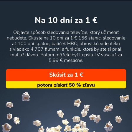
na 10 dní
za 1 €
Objavte spôsob sledovania televízie, ktorý už meniť
nebudete. Skúste na 10 dní za 1 € 156 staníc, sledovanie
až 100 dní spätne, balíček HBO, obrovskú videotéku
s viac ako 4 707 filmami a funkcie, ktoré by ste si priali
mať už dávno. Potom môžete byť Lepšia.TV vaša už za
5,99 € mesačne.
Skúsiť za 1 €