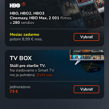
HBO, HBO2, HBO3
Cinemaxy, HBO Max
2 001
filmov
a
280
seriálov
Mesiac zadarmo
Vybrať
potom 8,99 € mes.
TV BOX
Slúži pre staršie TV.
Na sledovanie v Smart TV
nie je potrebný.
Zistiť viac
jednorazovo
Vybrať
73 €