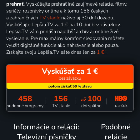
prehrať.
Vyskúšajte prehrať iné zaujímavé relácie, filmy,
seriály, rozprávky online a k tomu 156 českých
a zahraničných
TV staníc
naživo aj 30 dní dozadu.
Vyskúšajte Lepšia.TV za 1 € na 10 dní bez záväzkov.
Lepšia.TV vám prináša najdlhší archív aj online živé
vysielanie. Pre maximálny komfort sledovania môžete
využiť digitálné funkcie ako nahrávanie alebo pauza.
Získajte svoju Lepšia.TV ešte dnes len za
1 €
!
Vyskúšať za 1 €
bez záväzku
458
156
100
až
darček
hudobné programy
TV staníc
dní spätne
Informácie o relácii:
Podobné
Televizní písničky
relácie