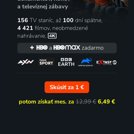
a televíznej zábavy
156
TV staníc, až
100
dní spätne,
4 421
filmov
,
neobmedzené
nahrávanie
,
a
zadarmo
Skúsiť za 1 €
potom získať mes. za
12,99 €
6,49 €