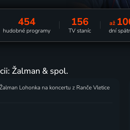
454
156
10
až
hudobné programy
TV staníc
dní spät
cii: Žalman & spol.
l Žalman Lohonka na koncertu z Ranče Vletice