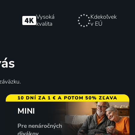
Vysoká
Kdekoľvek
kvalita
v EÚ
vás
 záväzku.
10 DNÍ ZA 1 € A POTOM 50% ZĽAVA
MINI
Pre nenáročných
divákov