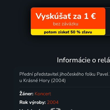
Vyskúšať za 1 €
bez záväzku
Informácie o relá
Přední představitel jihočeského folku Pave
u Krásné Hory (2004)
Žáner:
Koncert
Rok výroby:
2004