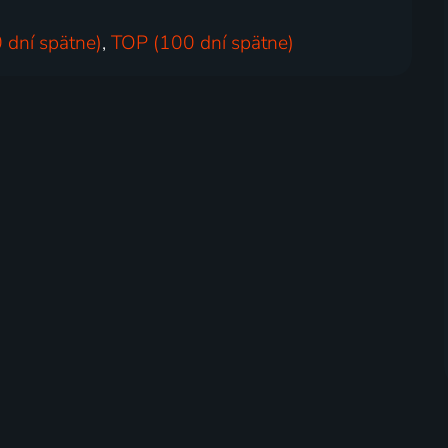
 dní spätne)
,
TOP (100 dní spätne)