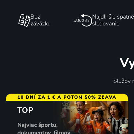
Bez
Najdlhšie spätné
záväzku
sledovanie
Vy
Služby m
10 DNÍ ZA 1 € A POTOM 50% ZĽAVA
TOP
Najviac športu,
dokumentov, filmov