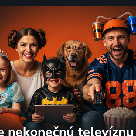
e nekonečnú
televíznu