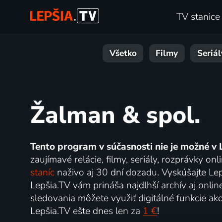
TV stanice
Všetko
Filmy
Seriál
Žalman & spol.
Tento program v súčasnosti nie je možné v 
zaujímavé relácie, filmy, seriály, rozprávky 
staníc
naživo aj 30 dní dozadu. Vyskúšajte Lep
Lepšia.TV vám prináša najdlhší archív aj onlin
sledovania môžete využiť digitálné funkcie ak
Lepšia.TV ešte dnes len za
1 €
!