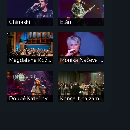
Chinaski
Elán
Magdalena Kožená s Českou filharmonií
Monika Načeva Zdivočelí koně
Doupě Kateřiny Marie Tiché
Koncert na zámku Jemniště