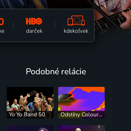
0
kdekoľvek
darček
ne
Podobné relácie
Yo Yo Band 50
Odstíny Colours Of Ostrava 2026