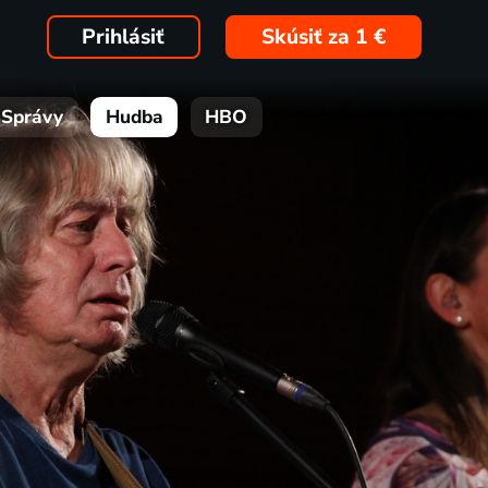
Prihlásiť
Skúsiť za 1 €
Správy
Hudba
HBO