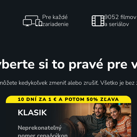
Pre každé
9052 filmov
zariadenie
a seriálov
berte si to pravé pre 
ôžete kedykoľvek zmeniť alebo zrušiť. Všetko je bez
10 DNÍ ZA 1 € A POTOM 50% ZĽAVA
KLASIK
Neprekonateľný
pomer cena/výkon