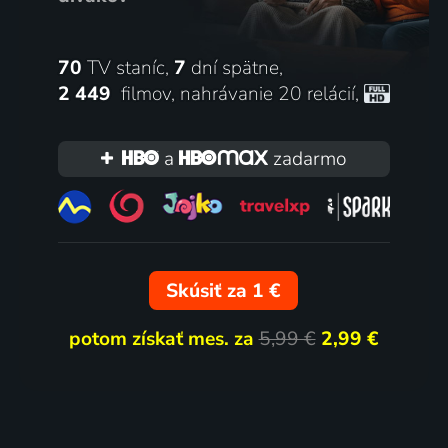
70
TV staníc,
7
dní spätne,
2 449
filmov
,
nahrávanie 20 relácií
,
a
zadarmo
Skúsiť za 1 €
potom získať mes. za
5,99 €
2,99 €