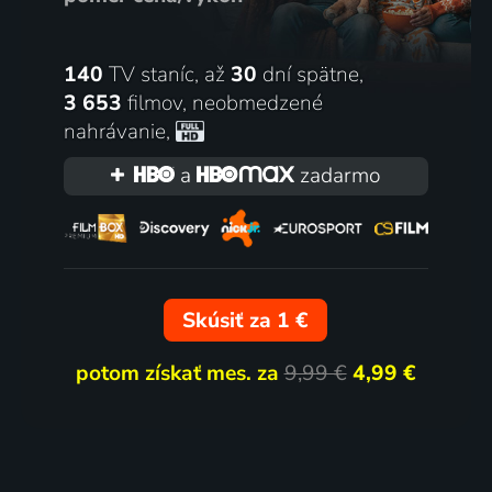
140
TV staníc, až
30
dní spätne,
3 653
filmov
,
neobmedzené
nahrávanie
,
a
zadarmo
Skúsiť za 1 €
potom získať mes. za
9,99 €
4,99 €