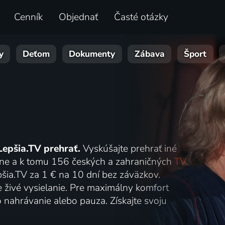
Cenník
Objednať
Časté otázky
y
Deťom
Dokumenty
Zábava
Šport
Lepšia.TV prehrať.
Vyskúšajte prehrať iné
online a k tomu 156 českých a zahraničných
TV
šia.TV za 1 € na 10 dní bez záväzkov.
e živé vysielanie. Pre maximálny komfort
o nahrávanie alebo pauza. Získajte svoju