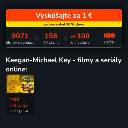
Vyskúšajte za 1 €
9071
156
100
až
darček
filmov a seriálov
TV staníc
dní spätne
Keegan-Michael Key - filmy a seriály
online:
66
%
Vtáci
sťahováci
2023 | USA, Francúzsko | Animovaný, Dobrodružný, Komédia, Rodinný