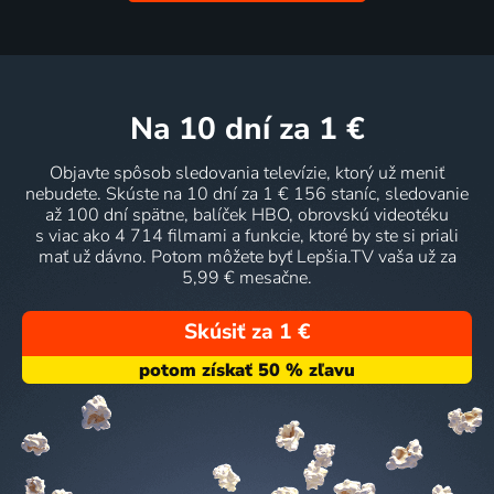
na 10 dní
za 1 €
Objavte spôsob sledovania televízie, ktorý už meniť
nebudete. Skúste na 10 dní za 1 € 156 staníc, sledovanie
až 100 dní spätne, balíček HBO, obrovskú videotéku
s viac ako 4 714 filmami a funkcie, ktoré by ste si priali
mať už dávno. Potom môžete byť Lepšia.TV vaša už za
5,99 € mesačne.
Skúsiť za 1 €