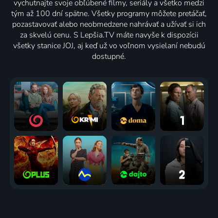
vychutnajte svoje obľúbené filmy, seriály a všetko medzi
tým až 100 dní spätne. Všetky programy môžete pretáčať,
pozastavovať alebo neobmedzene nahrávať a užívať si ich
za skvelú cenu. S Lepšia.TV máte navyše k dispozícii
všetky stanice JOJ, aj keď už vo voľnom vysielaní nebudú
dostupné.