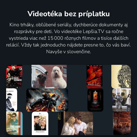
Videotéka
bez príplatku
Kino trháky, obľúbené seriály, dychberúce dokumenty aj
rozprávky pre deti. Vo videotéke Lepšia.TV sa ročne
vystrieda viac než 15 000 rôznych filmov a tisíce ďalších
relácií. Vždy tak jednoducho nájdete presne to, čo vás baví.
Navyše v slovenčine.