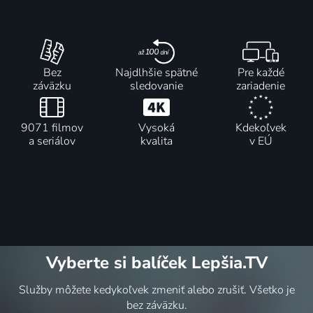
Bez
Najdlhšie spätné
Pre každé
záväzku
sledovanie
zariadenie
9071 filmov
Vysoká
Kdekoľvek
a seriálov
kvalita
v EÚ
Vyberte si balíček Lepšia.TV
Služby môžete kedykoľvek zmeniť alebo zrušiť. Všetko je
bez záväzku.