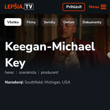
Menu
Prihlásiť
Všetko
Filmy
Seriály
Deťom
Dokumenty
Keegan-Michael
Key
herec
|
scenárista
|
producent
Narodený:
Southfield, Michigan, USA