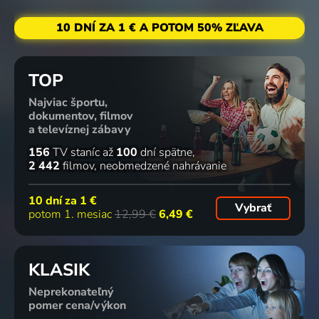
10 DNÍ ZA 1 € A POTOM 50% ZĽAVA
TOP
Najviac športu,
dokumentov, filmov
a televíznej zábavy
156
TV staníc
až
100
dní spätne
2 442
filmov
neobmedzené nahrávanie
10 dní za
1 €
Vybrať
potom 1. mesiac
12,99 €
6,49 €
KLASIK
Neprekonateľný
pomer cena/výkon