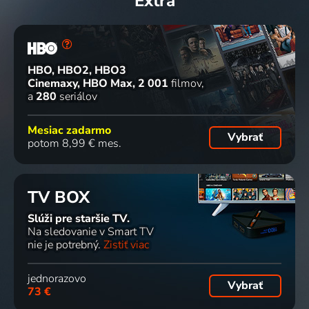
Extra
HBO, HBO2, HBO3
Cinemaxy, HBO Max
2 001
filmov
a
280
seriálov
Mesiac zadarmo
Vybrať
potom 8,99 € mes.
TV BOX
Slúži pre staršie TV.
Na sledovanie v Smart TV
nie je potrebný.
Zistiť viac
jednorazovo
Vybrať
73 €