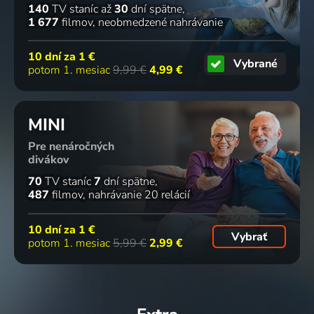
140
TV staníc
až
30
dní spätne
1 677
filmov
neobmedzené nahrávanie
10 dní za
1 €
Vybrané
potom 1. mesiac
9,99 €
4,99 €
MINI
Pre nenáročných
divákov
70
TV staníc
7
dní spätne
487
filmov
nahrávanie 20 relácií
10 dní za
1 €
Vybrať
potom 1. mesiac
5,99 €
2,99 €