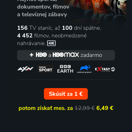
dokumentov, filmov
a televíznej zábavy
156
TV staníc, až
100
dní spätne,
4 452
filmov
,
neobmedzené
nahrávanie
,
a
zadarmo
Skúsiť za 1 €
potom získať mes. za
12,99 €
6,49 €