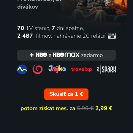
divákov
70
TV staníc,
7
dní spätne,
2 487
filmov
,
nahrávanie 20 relácií
,
a
zadarmo
Skúsiť za 1 €
potom získať mes. za
5,99 €
2,99 €