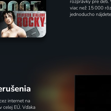
rozprávky pre deti.
viac než 15 000 rôzn
jednoducho nájdete 
erušenia
cez internet na
k v celej EÚ. Vďaka