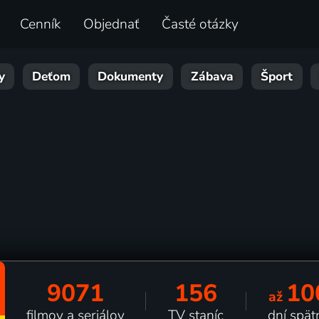
Cenník
Objednať
Časté otázky
y
Deťom
Dokumenty
Zábava
Šport
9071
156
10
až
filmov a seriálov
TV staníc
dní spät