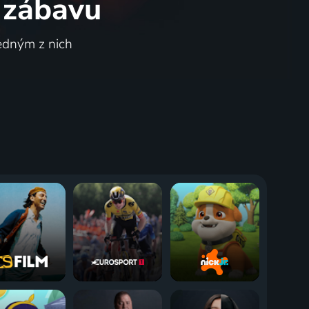
 zábavu
jedným z nich