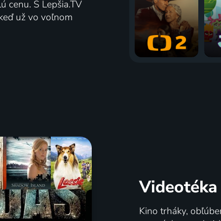
lú cenu. S Lepšia.TV
j keď už vo voľnom
Videotéka
Kino trháky, obľúbe