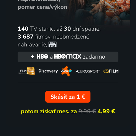
pomer cena/výkon
140
TV staníc, až
30
dní spätne,
3 687
filmov
,
neobmedzené
nahrávanie
,
a
zadarmo
Skúsiť za 1 €
potom získať mes. za
9,99 €
4,99 €