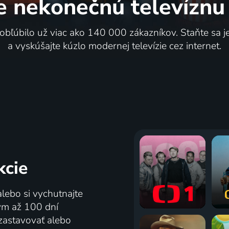
e nekonečnú
televíznu
 obľúbilo už viac ako 140 000 zákazníkov. Staňte sa 
a vyskúšajte kúzlo modernej televízie cez internet.
kcie
alebo si vychutnajte
tým až 100 dní
zastavovať alebo