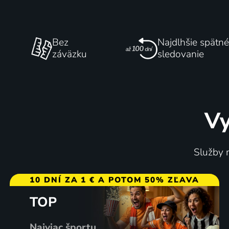
Bez
Najdlhšie spätné
záväzku
sledovanie
Vy
Služby m
10 DNÍ ZA 1 € A POTOM 50% ZĽAVA
TOP
Najviac športu,