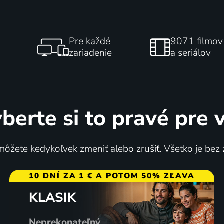
Pre každé
9071 filmov
zariadenie
a seriálov
berte si to pravé pre 
ôžete kedykoľvek zmeniť alebo zrušiť. Všetko je bez
10 DNÍ ZA 1 € A POTOM 50% ZĽAVA
KLASIK
Neprekonateľný