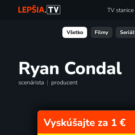
TV stanice
Všetko
Filmy
Seriál
Ryan Condal
scenárista
|
producent
Vyskúšajte za 1 €