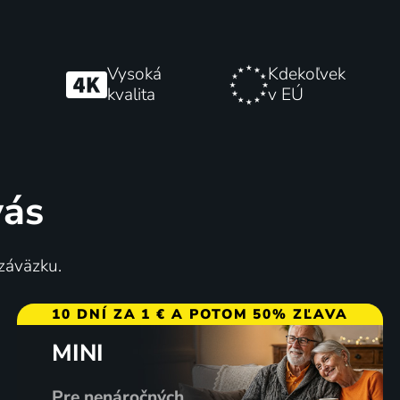
Vysoká
Kdekoľvek
kvalita
v EÚ
vás
 záväzku.
10 DNÍ ZA 1 € A POTOM 50% ZĽAVA
MINI
Pre nenáročných