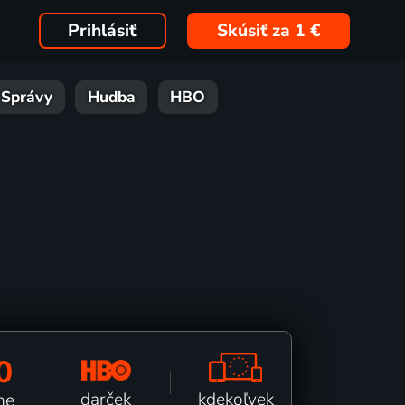
Prihlásiť
Skúsiť za 1 €
Správy
Hudba
HBO
0
kdekoľvek
darček
ne