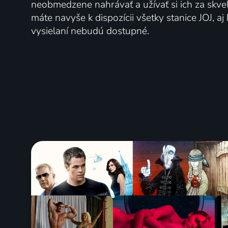
neobmedzene nahrávať a užívať si ich za skve
máte navyše k dispozícii všetky stanice JOJ, a
vysielaní nebudú dostupné.