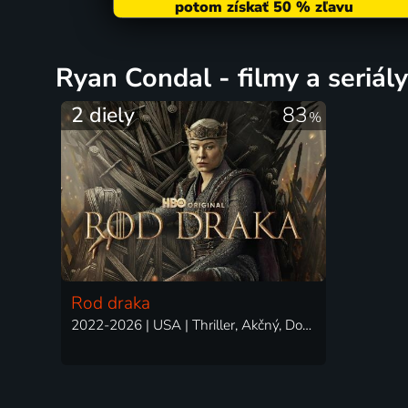
Ryan Condal - filmy a seriály
2 diely
83
%
Rod draka
2022-2026 | USA | Thriller, Akčný, Dobrodružný, Dráma, Fantasy, Romantický