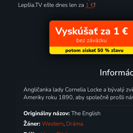
Lepšia.TV ešte dnes len za
1 €
!
Vyskúšať za 1 €
bez záväzku
Informáci
Angličanka lady Cornelia Locke a bývalý zv
Ameriky roku 1890, aby společně prošli nás
Originálny názov:
The English
Žáner:
Western
,
Dráma