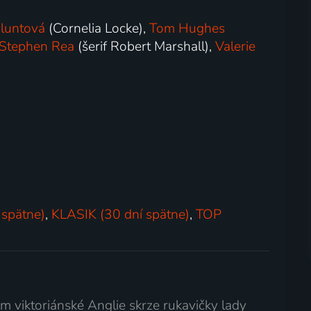
Bluntová
(Cornelia Locke),
Tom Hughes
Stephen Rea
(šerif Robert Marshall),
Valerie
 spätne)
,
KLASIK (30 dní spätne)
,
TOP
m viktoriánské Anglie skrze rukavičky lady