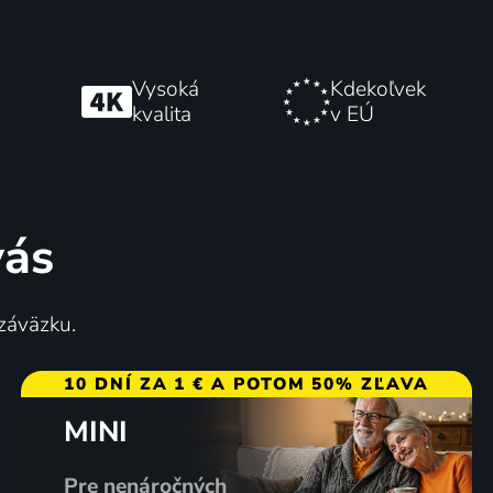
Vysoká
Kdekoľvek
kvalita
v EÚ
vás
 záväzku.
10 DNÍ ZA 1 € A POTOM 50% ZĽAVA
MINI
Pre nenáročných