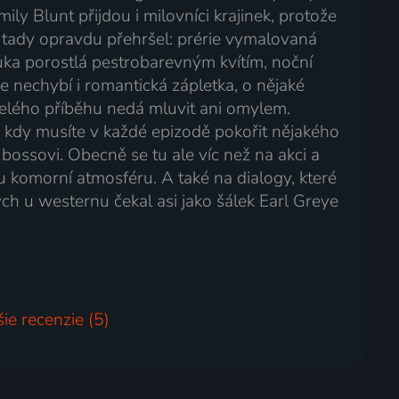
ly Blunt přijdou i milovníci krajinek, protože
e tady opravdu přehršel: prérie vymalovaná
ka porostlá pestrobarevným kvítím, noční
 nechybí i romantická zápletka, o nějaké
celého příběhu nedá mluvit ani omylem.
 kdy musíte v každé epizodě pokořit nějakého
u bossovi. Obecně se tu ale víc než na akci a
ou komorní atmosféru. A také na dialogy, které
ych u westernu čekal asi jako šálek Earl Greye
šie recenzie (5)