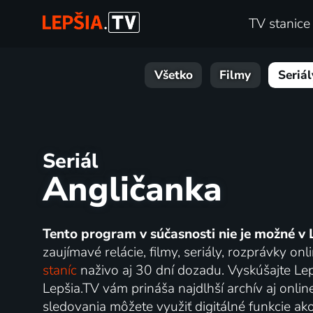
TV stanice
Všetko
Filmy
Seriál
Seriál
Angličanka
Tento program v súčasnosti nie je možné v 
zaujímavé relácie, filmy, seriály, rozprávky 
staníc
naživo aj 30 dní dozadu. Vyskúšajte Lep
Lepšia.TV vám prináša najdlhší archív aj onlin
sledovania môžete využiť digitálné funkcie ak