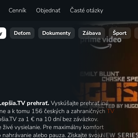
Cenník
Objednať
Časté otázky
y
Deťom
Dokumenty
Zábava
Šport
Lepšia.TV prehrať.
Vyskúšajte prehrať iné
online a k tomu 156 českých a zahraničných
TV
šia.TV za 1 € na 10 dní bez záväzkov.
e živé vysielanie. Pre maximálny komfort
o nahrávanie alebo pauza. Získajte svoju