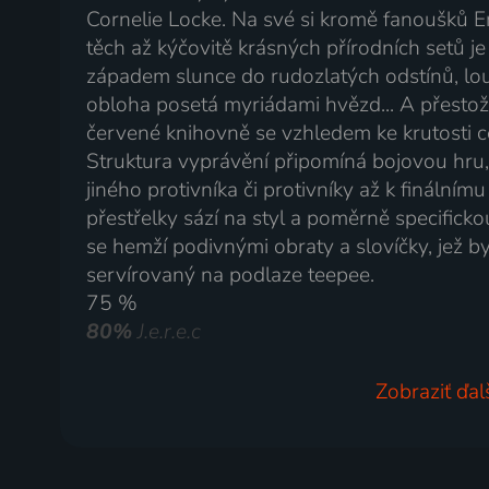
Cornelie Locke. Na své si kromě fanoušků Emi
těch až kýčovitě krásných přírodních setů j
západem slunce do rudozlatých odstínů, lou
obloha posetá myriádami hvězd... A přestože
červené knihovně se vzhledem ke krutosti 
Struktura vyprávění připomíná bojovou hru,
jiného protivníka či protivníky až k finálním
přestřelky sází na styl a poměrně specifick
se hemží podivnými obraty a slovíčky, jež b
servírovaný na podlaze teepee.
75 %
80%
J.e.r.e.c
Zobraziť ďal