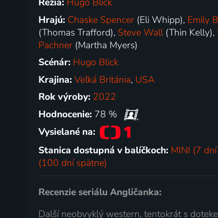
Réžia:
Hugo Blick
Hrajú:
Chaske Spencer
(Eli Whipp),
Emily 
(Thomas Trafford),
Steve Wall
(Thin Kelly),
Pachner
(Martha Myers)
Scénár:
Hugo Blick
Krajina:
Veľká Británia
,
USA
Rok výroby:
2022
Hodnocenie:
78 %
Vysielané na:
Stanica dostupná v balíčkoch:
MINI (7 dní
(100 dní spätne)
Recenzie seriálu Angličanka:
Další neobvyklý western, tentokrát s doteke