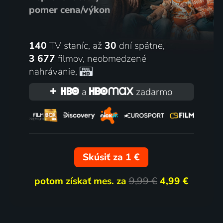
pomer cena/výkon
140
TV staníc, až
30
dní spätne,
3 677
filmov
,
neobmedzené
nahrávanie
,
a
zadarmo
Skúsiť za 1 €
potom získať mes. za
9,99 €
4,99 €