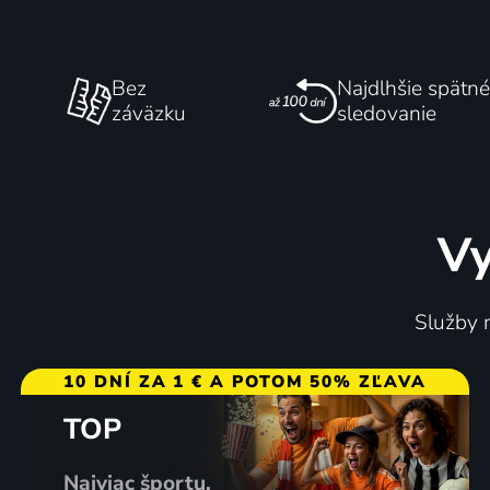
Bez
Najdlhšie spätné
záväzku
sledovanie
Vy
Služby m
10 DNÍ ZA 1 € A POTOM 50% ZĽAVA
TOP
Najviac športu,