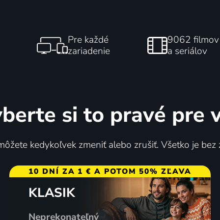
Pre každé
9062 filmov
zariadenie
a seriálov
berte si to pravé pre 
ôžete kedykoľvek zmeniť alebo zrušiť. Všetko je bez
10 DNÍ ZA 1 € A POTOM 50% ZĽAVA
KLASIK
Neprekonateľný