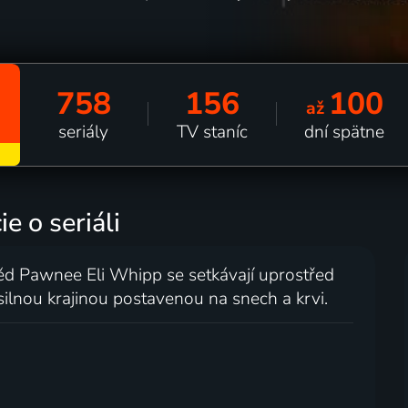
758
156
100
až
seriály
TV staníc
dní spätne
e o seriáli
ěd Pawnee Eli Whipp se setkávají uprostřed
ilnou krajinou postavenou na snech a krvi.