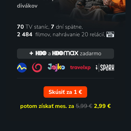
divákov
70
TV staníc,
7
dní spätne,
2 484
filmov
,
nahrávanie 20 relácií
,
a
zadarmo
Skúsiť za 1 €
potom získať mes. za
5,99 €
2,99 €