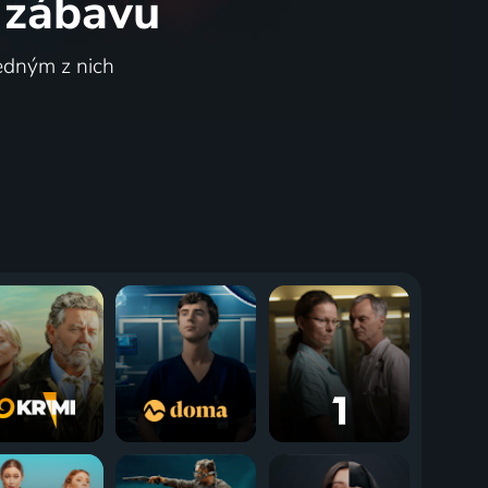
 zábavu
jedným z nich