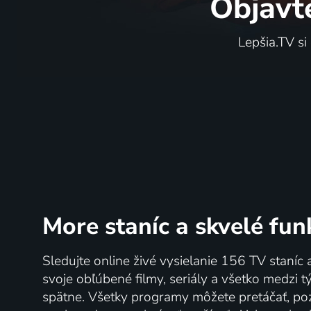
Objavt
Lepšia.TV si
More staníc
a skvelé fun
Sledujte online živé vysielanie 156 TV staníc 
svoje obľúbené filmy, seriály a všetko medzi 
spätne. Všetky programy môžete pretáčať, po