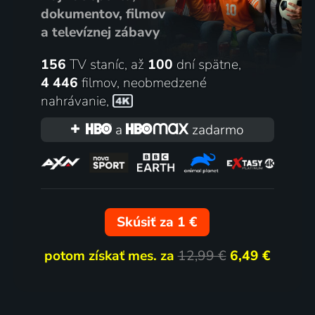
dokumentov, filmov
a televíznej zábavy
156
TV staníc, až
100
dní spätne,
4 446
filmov
,
neobmedzené
nahrávanie
,
a
zadarmo
Skúsiť za 1 €
potom získať mes. za
12,99 €
6,49 €