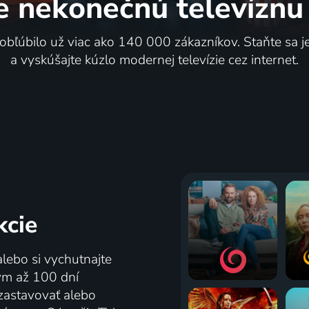
e nekonečnú
televíznu
 obľúbilo už viac ako 140 000 zákazníkov. Staňte sa 
a vyskúšajte kúzlo modernej televízie cez internet.
kcie
alebo si vychutnajte
tým až 100 dní
zastavovať alebo