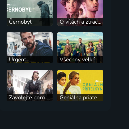
Černobyl
O vílách a ztracených chlapcích
Urgent
Všechny velké a malé bytosti
Zavolejte porodní sestřičky XII: Vánoční speciál
Geniálna priateľka