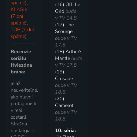
spätne)
,
(16) Off the
KLASIK
Grid
bude
(7 dní
v TV 14.8.
spätne)
,
(17) The
TOP (7 dní
Scourge
spätne)
bude v TV
17.8.
Recenzie
(18) Arthur's
seriálu
Mantle
bude
Hviezdna
v TV 17.8.
brána:
(19)
Crusade
je až
bude v TV
neuveriteľné,
18.8.
ako hlavní
(20)
protagonisti
Camelot
v reáli
bude v TV
zostarli.
18.8.
Strašná
nostalgia :-
10. séria: