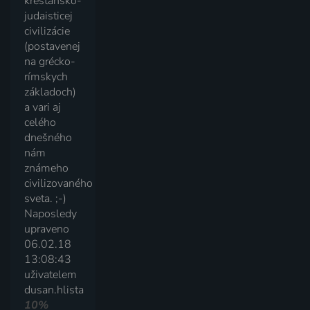
kresťansko-
judaisticej
civilizácie
(postavenej
na grécko-
rímskych
základoch)
a vari aj
celého
dnešného
nám
známeho
civilizovaného
sveta. ;-)
Naposledy
upraveno
06.02.18
13:08:43
uživatelem
dusan.hlista
10%