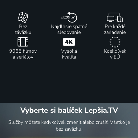
Bez
Najdlhšie spätné
Pre každé
záväzku
sledovanie
zariadenie
9065 filmov
Vysoká
Kdekoľvek
a seriálov
kvalita
v EÚ
Vyberte si balíček Lepšia.TV
Služby môžete kedykoľvek zmeniť alebo zrušiť. Všetko je
bez záväzku.