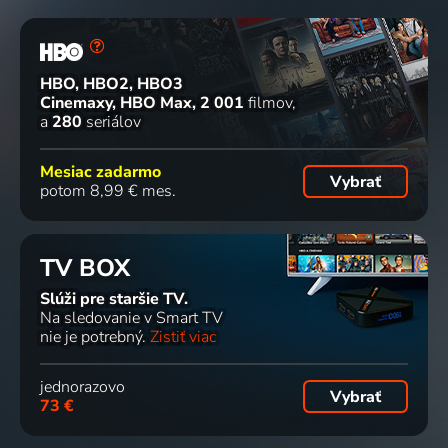
HBO, HBO2, HBO3
Cinemaxy, HBO Max
2 001
filmov
a
280
seriálov
Mesiac zadarmo
Vybrať
potom 8,99 € mes.
TV BOX
Slúži pre staršie TV.
Na sledovanie v Smart TV
nie je potrebný.
Zistiť viac
jednorazovo
Vybrať
73 €