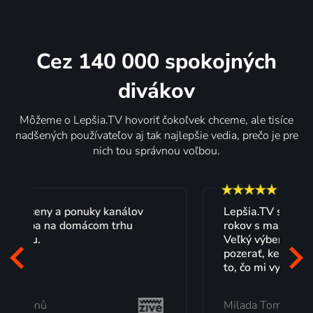
Cez 140 000 spokojných
divákov
Môžeme o Lepšia.TV hovoriť čokoľvek chceme, ale tisíce
nadšených používateľov aj tak najlepšie vedia, prečo je pre
nich tou správnou voľbou.
Lepšia.TV sledujem už niekoľko
rokov s maximálnou spokojnosťou.
Veľký výber programov a možnosť
pozerať, kedy sa mi hodí, je presne
to, čo mi vyhovuje.
Milada Tomešová