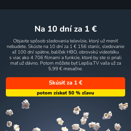
na 10 dní
za 1 €
Objavte spôsob sledovania televízie, ktorý už meniť
nebudete. Skúste na 10 dní za 1 € 156 staníc, sledovanie
až 100 dní spätne, balíček HBO, obrovskú videotéku
s viac ako 4 706 filmami a funkcie, ktoré by ste si priali
mať už dávno. Potom môžete byť Lepšia.TV vaša už za
5,99 € mesačne.
Skúsiť za 1 €