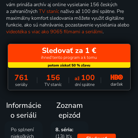
vám prináša archív aj online vysielanie 156 českých
a zahraničných
TV staníc
naživo až 100 dní spätne. Pre
maximálny komfort sledovania môžete využiť digitálne
funkcie, ako sú nahrávanie, pozastavenie vysielania alebo
videotéka s viac ako 9065 filmami a seriálmi
.
Sledovať za 1 €
ihneď tento program a k tomu
761
156
100
až
darček
seriály
TV staníc
dní spätne
Informácie
Zoznam
o seriáli
epizód
Po splnení
8. séria:
niekoľkých
(13) It's