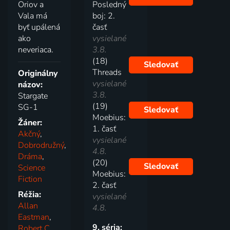
Oriov a
Posledný
Vala má
boj: 2.
byť upálená
časť
ako
vysielané
neveriaca.
3.8.
(18)
Sledovať
Threads
Originálny
vysielané
názov:
3.8.
Stargate
(19)
SG-1
Sledovať
Moebius:
Žáner:
1. časť
Akčný
,
vysielané
Dobrodružný
,
4.8.
Dráma
,
(20)
Sledovať
Science
Moebius:
Fiction
2. časť
Réžia:
vysielané
Allan
4.8.
Eastman
,
9. séria:
Robert C.