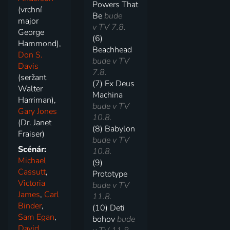
Powers That
(vrchní
Be
bude
major
v TV 7.8.
George
(6)
Hammond),
Beachhead
Don S.
bude v TV
Davis
7.8.
(seržant
(7) Ex Deus
Walter
Machina
Harriman),
bude v TV
Gary Jones
10.8.
(Dr. Janet
(8) Babylon
Fraiser)
bude v TV
Scénár:
10.8.
Michael
(9)
Cassutt
,
Prototype
Victoria
bude v TV
James
,
Carl
11.8.
Binder
,
(10) Deti
Sam Egan
,
bohov
bude
David