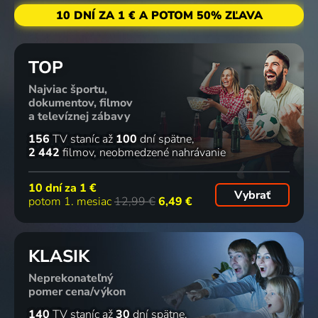
10 DNÍ ZA 1 € A POTOM 50% ZĽAVA
TOP
Najviac športu,
dokumentov, filmov
a televíznej zábavy
156
TV staníc
až
100
dní spätne
2 442
filmov
neobmedzené nahrávanie
10 dní za
1 €
Vybrať
potom 1. mesiac
12,99 €
6,49 €
KLASIK
Neprekonateľný
pomer cena/výkon
140
TV staníc
až
30
dní spätne