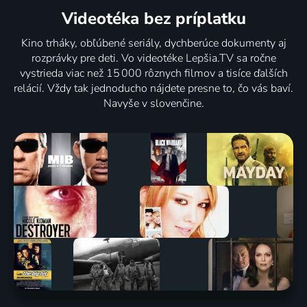
Videotéka
bez príplatku
Kino trháky, obľúbené seriály, dychberúce dokumenty aj
rozprávky pre deti. Vo videotéke Lepšia.TV sa ročne
vystrieda viac než 15 000 rôznych filmov a tisíce ďalších
relácií. Vždy tak jednoducho nájdete presne to, čo vás baví.
Navyše v slovenčine.