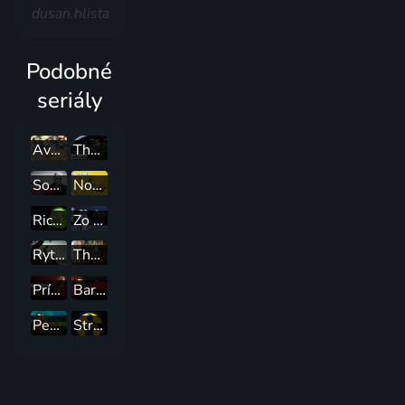
dusan.hlista
Podobné
seriály
Avatar: Legenda o Aangovi
The Wire - Špína Baltimoru
Sopranovci
Normálka
Rick a Morty
Zo Zeme na Mesiac
Rytíř Sedmi království
The Originals
Príbeh služobnice
Barry
Peacemaker
Strážcovia