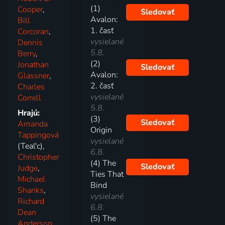
(1)
Cooper
,
Sledovať
Avalon:
Bill
1. časť
Corcoran
,
vysielané
Dennis
5.8.
Berry
,
(2)
Jonathan
Sledovať
Avalon:
Glassner
,
2. časť
Charles
vysielané
Correll
5.8.
Hrajú:
(3)
Sledovať
Amanda
Origin
Tappingová
vysielané
(Teal'c),
6.8.
Christopher
(4) The
Sledovať
Judge
,
Ties That
Michael
Bind
Shanks
,
vysielané
Richard
6.8.
Dean
(5) The
Anderson