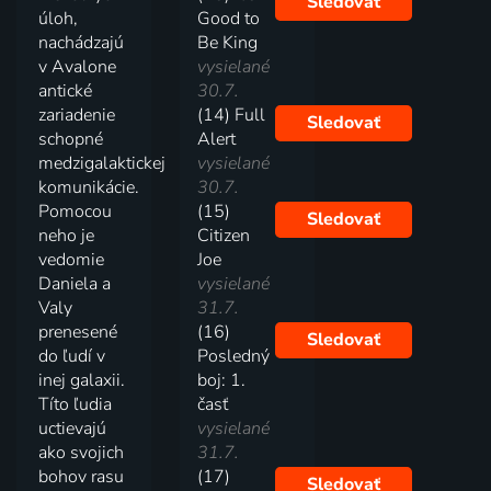
Sledovať
úloh,
Good to
nachádzajú
Be King
v Avalone
vysielané
antické
30.7.
zariadenie
(14) Full
Sledovať
schopné
Alert
medzigalaktickej
vysielané
komunikácie.
30.7.
Pomocou
(15)
Sledovať
neho je
Citizen
vedomie
Joe
Daniela a
vysielané
Valy
31.7.
prenesené
(16)
Sledovať
do ľudí v
Posledný
inej galaxii.
boj: 1.
Títo ľudia
časť
uctievajú
vysielané
ako svojich
31.7.
bohov rasu
(17)
Sledovať