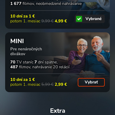
1 677
filmov
neobmedzené nahrávanie
10 dní za
1 €
Vybrané
potom 1. mesiac
9,99 €
4,99 €
MINI
Pre nenáročných
divákov
70
TV staníc
7
dní spätne
487
filmov
nahrávanie 20 relácií
10 dní za
1 €
Vybrať
potom 1. mesiac
5,99 €
2,99 €
Extra