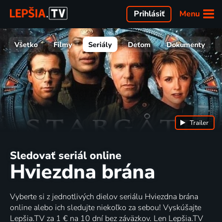
Menu
Prihlásiť
Všetko
Filmy
Seriály
Deťom
Dokumenty
Trailer
Sledovať seriál online
Hviezdna brána
Vyberte si z jednotlivých dielov seriálu Hviezdna brána
online alebo ich sledujte niekoľko za sebou! Vyskúšajte
Lepšia.TV za 1 € na 10 dní bez záväzkov. Len Lepšia.TV