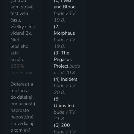
( S SG1
(1) Flesh
som strávil
and Blood
fest veľa
bude v TV
času,
19.8.
všetky série
(2)
videné 2x.
Morpheus
Niet
bude v TV
lepšieho
19.8.
scifi
(3) The
seriálu.
Pegasus
100%
Project
bude
supersonic
v TV 20.8.
(4) Insiders
Doteraz ( a
bude v TV
možno aj
20.8.
do ďalekej
(5)
budúcnosti)
Uninvited
naprosto
bude v TV
nedostižné
21.8.
- a vedia aj
(6) 200
o tom akí
bude v TV