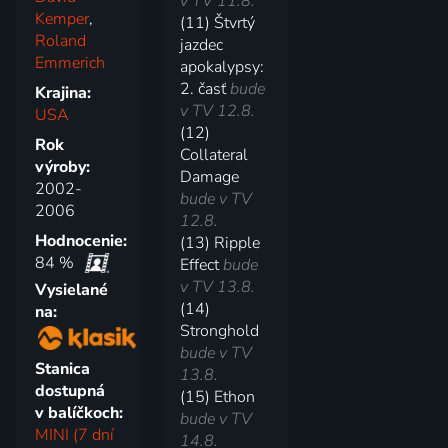
v TV 11.8.
Kemper
,
(11) Štvrtý
Roland
jazdec
Emmerich
apokalypsy:
2. časť
bude
Krajina:
v TV 12.8.
USA
(12)
Rok
Collateral
výroby:
Damage
2002-
bude v TV
2006
12.8.
Hodnocenie:
(13) Ripple
84 %
Effect
bude
v TV 13.8.
Vysielané
(14)
na:
Stronghold
bude v TV
Stanica
13.8.
dostupná
(15) Ethon
v balíčkoch:
bude v TV
MINI (7 dní
14.8.