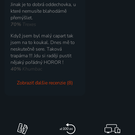
Jinak je to dobrá oddechovka, u
které nemusíte blahodárně
přemýšlet.
70%
Trexes
Když jsem byl malý capart tak
jsem na to koukal. Dnes mě to
neskutečně sere. Taková
trapárna !!! Jdu si raději pustit
nějaký pořádný HOROR !
40%
Khumbac
Zobraziť ďalšie recenzie (8)