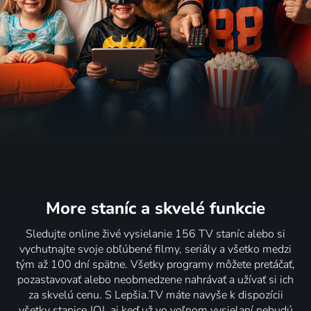
More staníc
a skvelé funkcie
Sledujte online živé vysielanie 156 TV staníc alebo si
vychutnajte svoje obľúbené filmy, seriály a všetko medzi
tým až 100 dní spätne. Všetky programy môžete pretáčať,
pozastavovať alebo neobmedzene nahrávať a užívať si ich
za skvelú cenu. S Lepšia.TV máte navyše k dispozícii
všetky stanice JOJ, aj keď už vo voľnom vysielaní nebudú