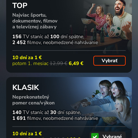
TOP
Najviac športu,
dokumentov, filmov
a televíznej zábavy
156
TV staníc
až
100
dní spätne
2 452
filmov
neobmedzené nahrávanie
10 dní za
1 €
Vybrať
potom 1. mesiac
12,99 €
6,49 €
KLASIK
Neprekonateľný
pomer cena/výkon
140
TV staníc
až
30
dní spätne
1 691
filmov
neobmedzené nahrávanie
10 dní za
1 €
Vybrané