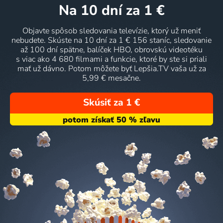
na 10 dní
za 1 €
Objavte spôsob sledovania televízie, ktorý už meniť
nebudete. Skúste na 10 dní za 1 € 156 staníc, sledovanie
až 100 dní spätne, balíček HBO, obrovskú videotéku
s viac ako 4 680 filmami a funkcie, ktoré by ste si priali
mať už dávno. Potom môžete byť Lepšia.TV vaša už za
5,99 € mesačne.
Skúsiť za 1 €