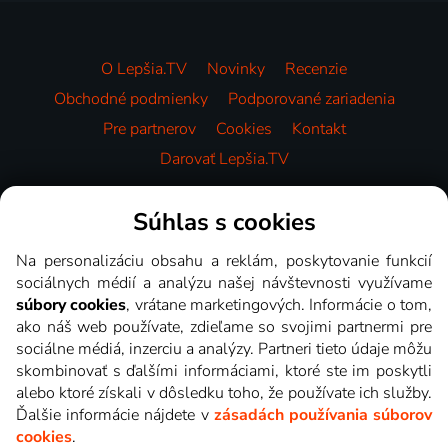
O Lepšia.TV
Novinky
Recenzie
Obchodné podmienky
Podporované zariadenia
Pre partnerov
Cookies
Kontakt
Darovať Lepšia.TV
Videotéka
Súhlas s cookies
Na personalizáciu obsahu a reklám, poskytovanie funkcií
sociálnych médií a analýzu našej návštevnosti využívame
súbory cookies
, vrátane marketingových. Informácie o tom,
ako náš web používate, zdieľame so svojimi partnermi pre
sociálne médiá, inzerciu a analýzy. Partneri tieto údaje môžu
skombinovať s ďalšími informáciami, ktoré ste im poskytli
alebo ktoré získali v dôsledku toho, že používate ich služby.
Ďalšie informácie nájdete v
zásadách používania súborov
cookies
.