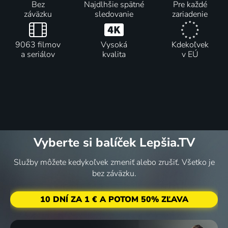
Bez
Najdlhšie spätné
Pre každé
záväzku
sledovanie
zariadenie
9063 filmov
Vysoká
Kdekoľvek
a seriálov
kvalita
v EÚ
Vyberte si balíček Lepšia.TV
Služby môžete kedykoľvek zmeniť alebo zrušiť. Všetko je
bez záväzku.
10 DNÍ ZA 1 € A POTOM 50% ZĽAVA