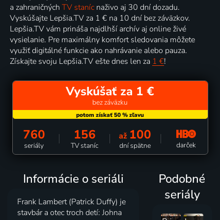
a zahraničných
TV staníc
naživo aj 30 dní dozadu.
Vyskúšajte Lepšia.TV za 1 € na 10 dní bez záväzkov.
Lepšia.TV vám prináša najdlhší archív aj online živé
vysielanie. Pre maximálny komfort sledovania môžete
využiť digitálné funkcie ako nahrávanie alebo pauza.
Získajte svoju Lepšia.TV ešte dnes len za
1 €
!
Vyskúšať za 1 €
bez záväzku
760
156
100
až
darček
seriály
TV staníc
dní spätne
Informácie o seriáli
Podobné
seriály
Frank Lambert (Patrick Duffy) je
stavbár a otec troch detí: Johna