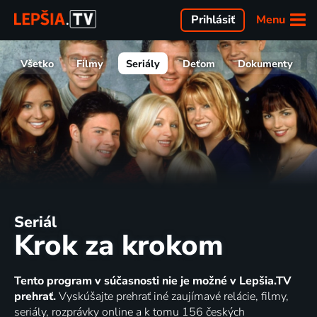
Menu
Prihlásiť
Všetko
Filmy
Seriály
Deťom
Dokumenty
Seriál
Krok za krokom
Tento program v súčasnosti nie je možné v Lepšia.TV
prehrať.
Vyskúšajte prehrať iné zaujímavé relácie, filmy,
seriály, rozprávky online a k tomu 156 českých