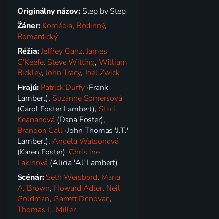
Originálny názov:
Step by Step
Žáner:
Komédia
,
Rodinný
,
Romantický
Réžia:
Jeffrey Ganz
,
James
O'Keefe
,
Steve Witting
,
William
Bickley
,
John Tracy
,
Joel Zwick
Hrajú:
Patrick Duffy
(Frank
Lambert),
Suzanne Somersová
(Carol Foster Lambert),
Staci
Keananová
(Dana Foster),
Brandon Call
(John Thomas 'J.T.'
Lambert),
Angela Watsonová
(Karen Foster),
Christine
Lakinová
(Alicia 'Al' Lambert)
Scénár:
Seth Weisbord
,
Maria
A. Brown
,
Howard Adler
,
Neil
Goldman
,
Garrett Donovan
,
Thomas L. Miller