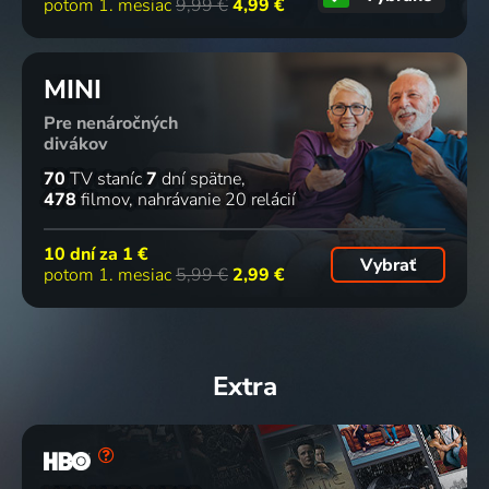
potom 1. mesiac
9,99 €
4,99 €
MINI
Pre nenáročných
divákov
70
TV staníc
7
dní spätne
478
filmov
nahrávanie 20 relácií
10 dní za
1 €
Vybrať
potom 1. mesiac
5,99 €
2,99 €
Extra