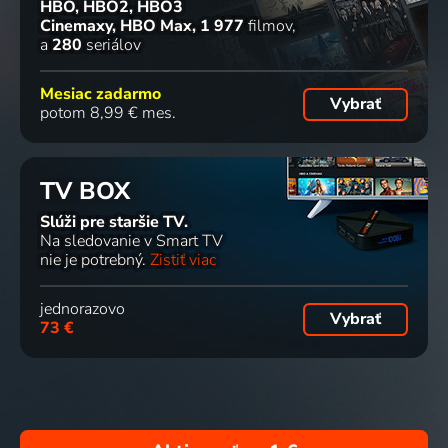
HBO, HBO2, HBO3
Cinemaxy, HBO Max
1 977
filmov
a
280
seriálov
Mesiac zadarmo
Vybrať
potom 8,99 € mes.
TV BOX
Slúži pre staršie TV.
Na sledovanie v Smart TV
nie je potrebný.
Zistiť viac
jednorazovo
Vybrať
73 €