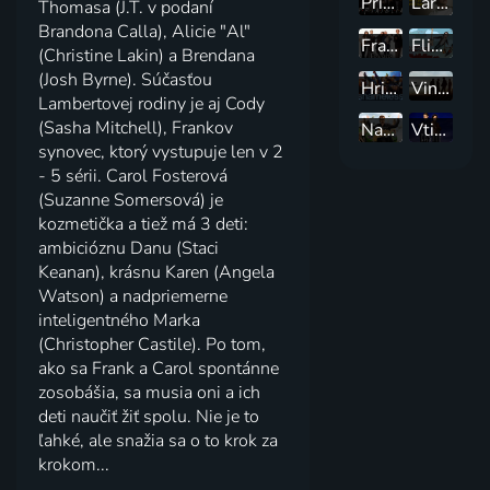
Priatelia
Larry, kroť se
Thomasa (J.T. v podaní
Brandona Calla), Alicie "Al"
Frasier
Flight of the Conchords
(Christine Lakin) a Brendana
(Josh Byrne). Súčasťou
Hriešnici
Vincentov svet
Lambertovej rodiny je aj Cody
(Sasha Mitchell), Frankov
Nahoru a dolů
Vtierka Castle
synovec, ktorý vystupuje len v 2
- 5 sérii. Carol Fosterová
(Suzanne Somersová) je
kozmetička a tiež má 3 deti:
ambicióznu Danu (Staci
Keanan), krásnu Karen (Angela
Watson) a nadpriemerne
inteligentného Marka
(Christopher Castile). Po tom,
ako sa Frank a Carol spontánne
zosobášia, sa musia oni a ich
deti naučiť žiť spolu. Nie je to
ľahké, ale snažia sa o to krok za
krokom...