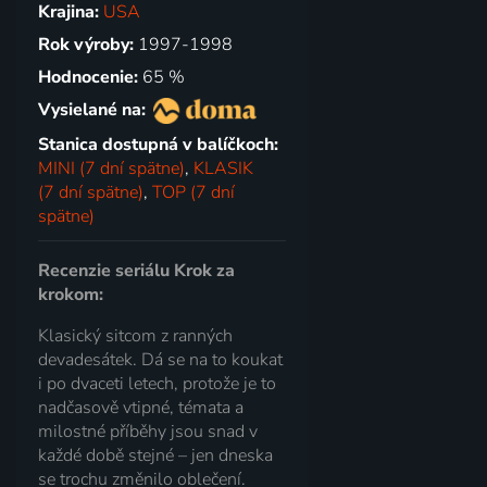
Krajina:
USA
Rok výroby:
1997-1998
Hodnocenie:
65 %
Vysielané na:
Stanica dostupná v balíčkoch:
MINI (7 dní spätne)
,
KLASIK
(7 dní spätne)
,
TOP (7 dní
spätne)
Recenzie seriálu Krok za
krokom:
Klasický sitcom z ranných
devadesátek. Dá se na to koukat
i po dvaceti letech, protože je to
nadčasově vtipné, témata a
milostné příběhy jsou snad v
každé době stejné – jen dneska
se trochu změnilo oblečení.