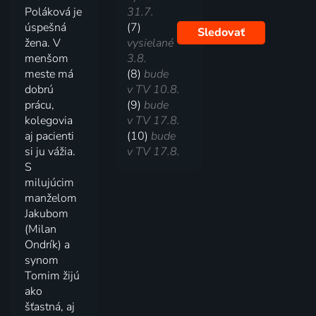
Poláková je
31.7.
úspešná
(7)
Sledovať
žena. V
vysielané
menšom
3.8.
meste má
(8)
bude
dobrú
v TV 10.8.
prácu,
(9)
bude
kolegovia
v TV 17.8.
aj pacienti
(10)
bude
si ju vážia.
v TV 17.8.
S
milujúcim
manželom
Jakubom
(Milan
Ondrík) a
synom
Tomim žijú
ako
šťastná, aj