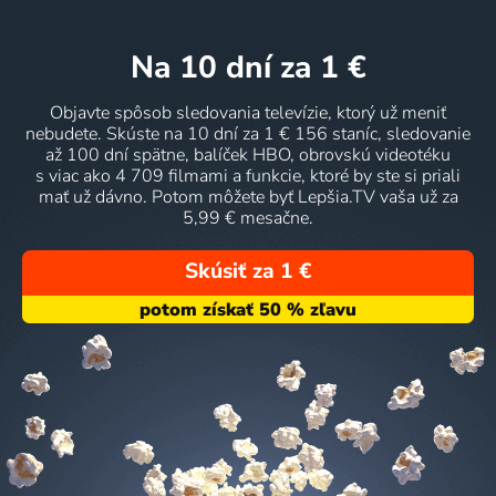
na 10 dní
za 1 €
Objavte spôsob sledovania televízie, ktorý už meniť
nebudete. Skúste na 10 dní za 1 € 156 staníc, sledovanie
až 100 dní spätne, balíček HBO, obrovskú videotéku
s viac ako 4 709 filmami a funkcie, ktoré by ste si priali
mať už dávno. Potom môžete byť Lepšia.TV vaša už za
5,99 € mesačne.
Skúsiť za 1 €