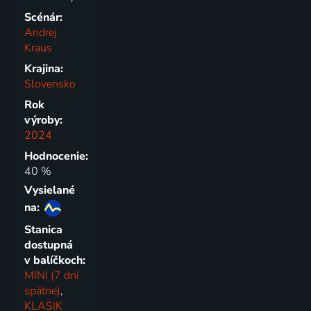
Scénár:
Andrej
Kraus
Krajina:
Slovensko
Rok
výroby:
2024
Hodnocenie:
40 %
Vysielané
na:
Stanica
dostupná
v balíčkoch:
MINI (7 dní
spätne)
,
KLASIK