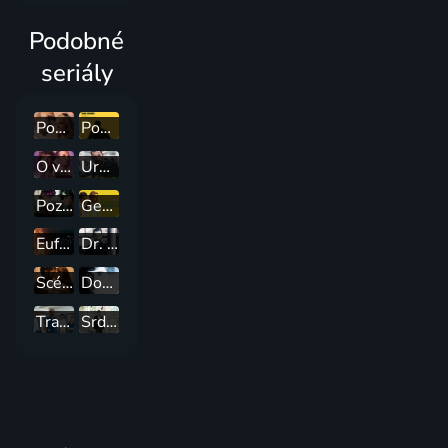
Podobné
seriály
Podviedol ma milionár
Posledné obvinenie
O vílách a ztracených chlapcích
Urgent (ASL)
Pozlátený vek
Geniálna priateľka
Eufória
Dr. Dokonalý
Scény z manželského života
Dobrý doktor
Transplant
Srdce