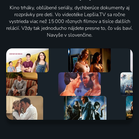
Kino trháky, obľúbené seriály, dychberúce dokumenty aj
rozprávky pre deti. Vo videotéke Lepšia.TV sa ročne
vystrieda viac než 15 000 rôznych filmov a tisíce ďalších
relácií. Vždy tak jednoducho nájdete presne to, čo vás baví.
Navyše v slovenčine.