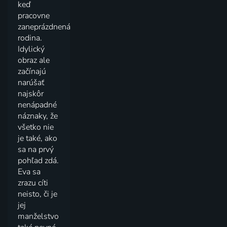
keď
pracovne
zaneprázdnená
rodina.
Idylický
obraz ale
začínajú
narúšať
najskôr
nenápadné
náznaky, že
všetko nie
je také, ako
sa na prvý
pohľad zdá.
Eva sa
zrazu cíti
neisto, či je
jej
manželstvo