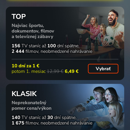
TOP
Najviac športu,
dokumentov, filmov
a televíznej zábavy
156
TV staníc
až
100
dní spätne
2 444
filmov
neobmedzené nahrávanie
10 dní za
1 €
Vybrať
potom 1. mesiac
12,99 €
6,49 €
KLASIK
Neprekonateľný
pomer cena/výkon
140
TV staníc
až
30
dní spätne
1 675
filmov
neobmedzené nahrávanie