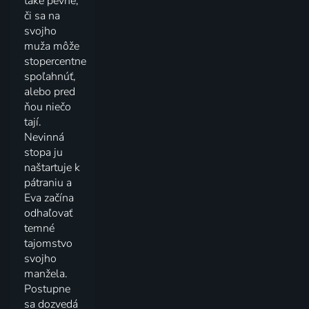
také pevné,
či sa na
svojho
muža môže
stopercentne
spoľahnúť,
alebo pred
ňou niečo
tají.
Nevinná
stopa ju
naštartuje k
pátraniu a
Eva začína
odhaľovať
temné
tajomstvo
svojho
manžela.
Postupne
sa dozvedá