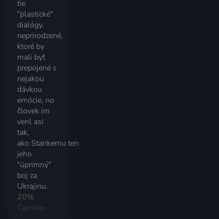
tie
"plastické"
dialógy,
neprirodzené,
ktoré by
mali byť
prepojené s
nejakou
dávkou
emócie, no
človek im
veril asi
tak,
ako Stankemu ten
jeho
"úprimný"
boj za
Ukrajinu.
20%
Carnifex