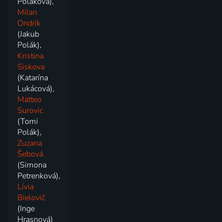
Poláková),
Milan
Ondrík
(Jakub
Polák),
Kristina
Siskova
(Katarína
Lukácová),
Matteo
Surovic
(Tomi
Polák),
Zuzana
Šebová
(Simona
Petrenková),
Lívia
Bielovič
(Inge
Hrasnová)