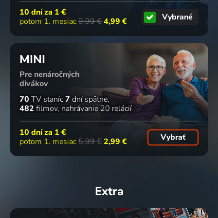
10 dní za
1 €
Vybrané
potom 1. mesiac
9,99 €
4,99 €
MINI
Pre nenáročných
divákov
70
TV staníc
7
dní spätne
482
filmov
nahrávanie 20 relácií
10 dní za
1 €
Vybrať
potom 1. mesiac
5,99 €
2,99 €
Extra