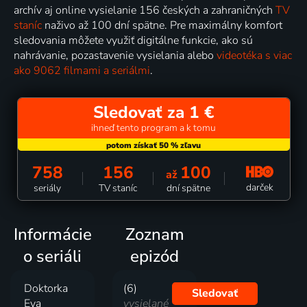
archív aj online vysielanie 156 českých a zahraničných
TV
staníc
naživo až 100 dní spätne. Pre maximálny komfort
sledovania môžete využiť digitálne funkcie, ako sú
nahrávanie, pozastavenie vysielania alebo
videotéka s viac
ako 9062 filmami a seriálmi
.
Sledovať za 1 €
ihneď tento program a k tomu
758
156
100
až
darček
seriály
TV staníc
dní spätne
Informácie
Zoznam
o seriáli
epizód
Doktorka
(6)
Sledovať
Eva
vysielané