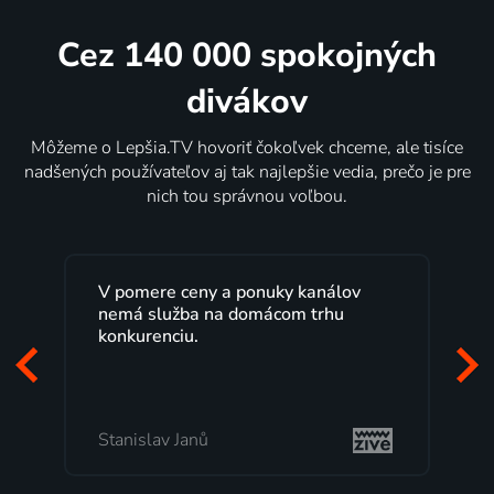
Cez 140 000 spokojných
divákov
Môžeme o Lepšia.TV hovoriť čokoľvek chceme, ale tisíce
nadšených používateľov aj tak najlepšie vedia, prečo je pre
nich tou správnou voľbou.
y kanálov
Lepšia.TV sledujem už niekoľko
om trhu
rokov s maximálnou spokojnosťou.
Veľký výber programov a možnosť
pozerať, kedy sa mi hodí, je presne
to, čo mi vyhovuje.
Milada Tomešová