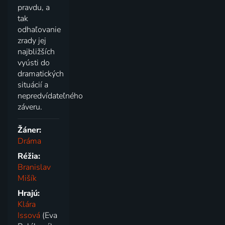
pravdu, a
tak
odhaľovanie
zrady jej
najbližších
vyústi do
dramatických
situácií a
nepredvídateľného
záveru.
Žáner:
Dráma
Réžia:
Branislav
Mišík
Hrajú:
Klára
Issová
(Eva