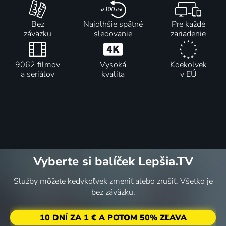
Bez
Najdlhšie spätné
Pre každé
záväzku
sledovanie
zariadenie
9062 filmov
Vysoká
Kdekoľvek
a seriálov
kvalita
v EÚ
Vyberte si balíček Lepšia.TV
Služby môžete kedykoľvek zmeniť alebo zrušiť. Všetko je
bez záväzku.
10 DNÍ ZA 1 € A POTOM 50% ZĽAVA