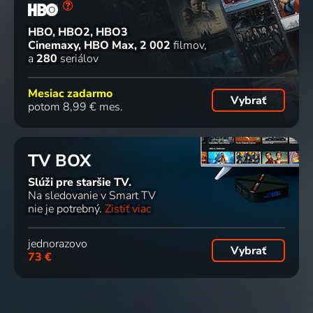
HBO, HBO2, HBO3
Cinemaxy, HBO Max
2 002
filmov
a
280
seriálov
Mesiac zadarmo
Vybrať
potom 8,99 € mes.
TV BOX
Slúži pre staršie TV.
Na sledovanie v Smart TV
nie je potrebný.
Zistiť viac
jednorazovo
Vybrať
73 €