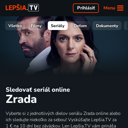
Menu
Prihlásiť
Všetko
Filmy
Seriály
Deťom
Dokumenty
Sledovať seriál online
Zrada
Vyberte si z jednotlivých dielov seriálu Zrada online alebo
ich sledujte niekoľko za sebou! Vyskúšajte Lepšia.TV za
1 € na 10 dní bez záväzkov. Len Lepšia.TV vám prináša