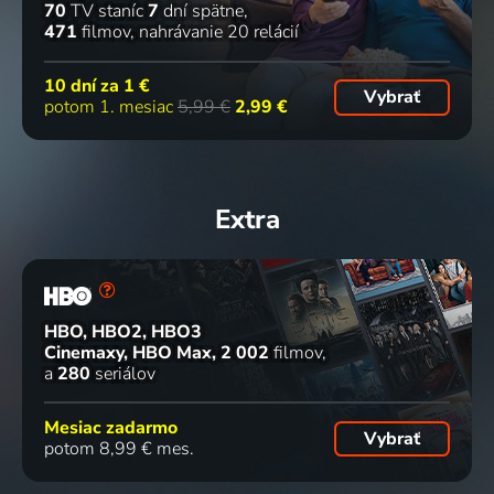
70
TV staníc
7
dní spätne
471
filmov
nahrávanie 20 relácií
10 dní za
1 €
Vybrať
potom 1. mesiac
5,99 €
2,99 €
Extra
HBO, HBO2, HBO3
Cinemaxy, HBO Max
2 002
filmov
a
280
seriálov
Mesiac zadarmo
Vybrať
potom 8,99 € mes.