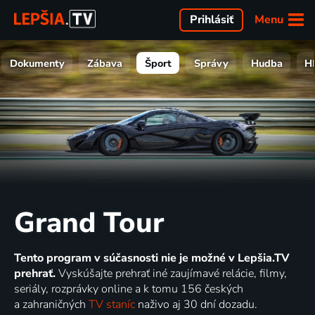
Menu
Prihlásiť
Dokumenty
Zábava
Šport
Správy
Hudba
H
Grand Tour
Tento program v súčasnosti nie je možné v Lepšia.TV
prehrať.
Vyskúšajte prehrať iné zaujímavé relácie, filmy,
seriály, rozprávky online a k tomu 156 českých
a zahraničných
TV staníc
naživo aj 30 dní dozadu.