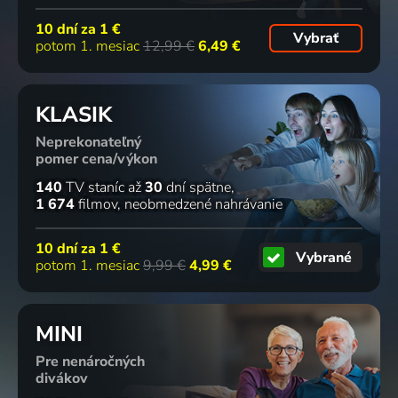
10 dní za
1 €
Vybrať
potom 1. mesiac
12,99 €
6,49 €
KLASIK
Neprekonateľný
pomer cena/výkon
140
TV staníc
až
30
dní spätne
1 674
filmov
neobmedzené nahrávanie
10 dní za
1 €
Vybrané
potom 1. mesiac
9,99 €
4,99 €
MINI
Pre nenáročných
divákov