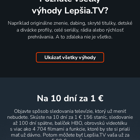
výhody Lepšia.TV?
Napríklad originálne znenie, dabing, skryté titulky, detské
a divácke profily, celé seriály, rádia alebo rýchlosť
prehrávania. A to zďaleka nie je všetko.
Ukázať všetky výhody
na 10 dní
za 1 €
Objavte spôsob sledovania televízie, ktorý už meniť
nebudete. Skúste na 10 dní za 1 € 156 staníc, sledovanie
až 100 dní spätne, balíček HBO, obrovskú videotéku
s viac ako 4 704 filmami a funkcie, ktoré by ste si priali
mať už dávno. Potom môžete byť Lepšia.TV vaša už za