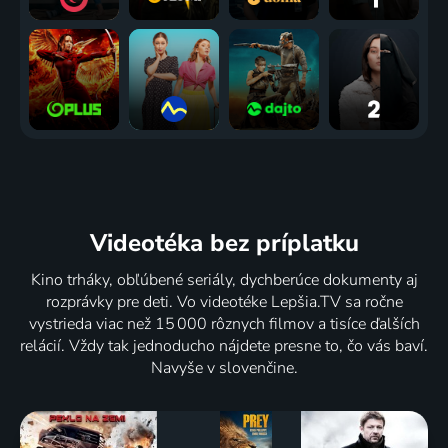
Videotéka
bez príplatku
Kino trháky, obľúbené seriály, dychberúce dokumenty aj
rozprávky pre deti. Vo videotéke Lepšia.TV sa ročne
vystrieda viac než 15 000 rôznych filmov a tisíce ďalších
relácií. Vždy tak jednoducho nájdete presne to, čo vás baví.
Navyše v slovenčine.