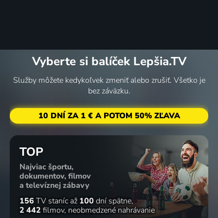
Vyberte si balíček Lepšia.TV
Služby môžete kedykoľvek zmeniť alebo zrušiť. Všetko je
bez záväzku.
10 DNÍ ZA 1 € A POTOM 50% ZĽAVA
TOP
Najviac športu,
dokumentov, filmov
a televíznej zábavy
156
TV staníc
až
100
dní spätne
2 442
filmov
neobmedzené nahrávanie