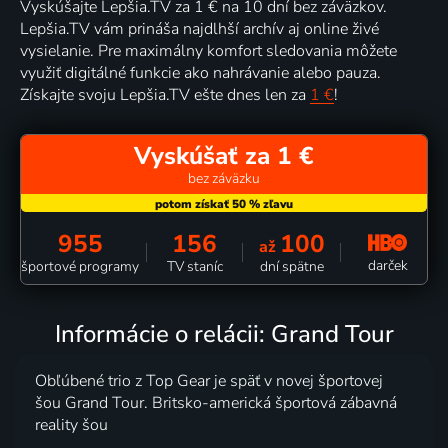
Vyskúšajte Lepšia.TV za 1 € na 10 dní bez záväzkov.
Lepšia.TV vám prináša najdlhší archív aj online živé
vysielanie. Pre maximálny komfort sledovania môžete
využiť digitálné funkcie ako nahrávanie alebo pauza.
Získajte svoju Lepšia.TV ešte dnes len za
1 €
!
Vyskúšať za 1 €
bez záväzku
955
156
100
až
darček
športové programy
TV staníc
dní spätne
Informácie o relácii: Grand Tour
Obľúbené trio z Top Gear je späť v novej športovej
šou Grand Tour. Britsko-americká športová zábavná
reality šou