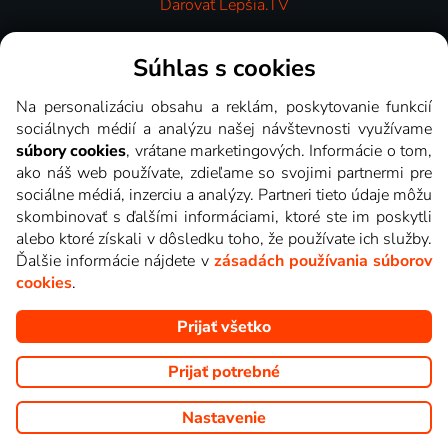
Darovať Lepšia.TV
Videotéka
Súhlas s cookies
Na personalizáciu obsahu a reklám, poskytovanie funkcií
sociálnych médií a analýzu našej návštevnosti využívame
súbory cookies
, vrátane marketingových. Informácie o tom,
ako náš web používate, zdieľame so svojimi partnermi pre
sociálne médiá, inzerciu a analýzy. Partneri tieto údaje môžu
skombinovať s ďalšími informáciami, ktoré ste im poskytli
alebo ktoré získali v dôsledku toho, že používate ich služby.
Ďalšie informácie nájdete v
zásadách používania súborov
cookies
.
Prijať všetko
Copyright © goNET s.r.o. Na tomto webe sú zobrazované obrázky
z relácií TV staníc, ktoré môžete sledovať v Lepšia.TV.
Prijať potrebné
Nastavenie