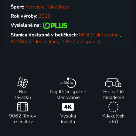
Šport:
Komédia
,
Talk Show
Rok výroby:
2016
Vysielané na:
Stanica dostupná v balíčkoch:
MINI (7 dní spätne)
,
KLASIK (7 dní spätne)
,
TOP (7 dní spätne)
Bez
Najdlhšie spätné
Pre každé
záväzku
sledovanie
zariadenie
9062 filmov
Vysoká
Kdekoľvek
a seriálov
kvalita
v EÚ