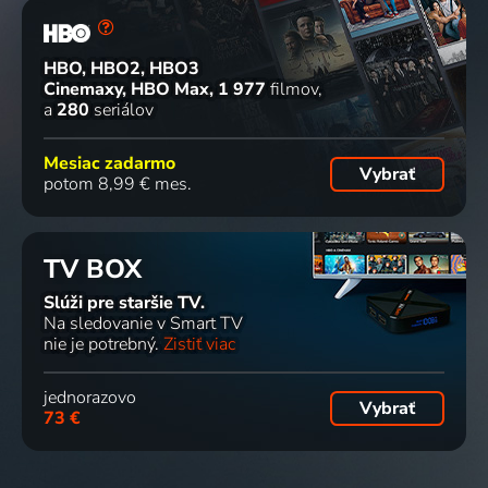
HBO, HBO2, HBO3
Cinemaxy, HBO Max
1 977
filmov
a
280
seriálov
Mesiac zadarmo
Vybrať
potom 8,99 € mes.
TV BOX
Slúži pre staršie TV.
Na sledovanie v Smart TV
nie je potrebný.
Zistiť viac
jednorazovo
Vybrať
73 €