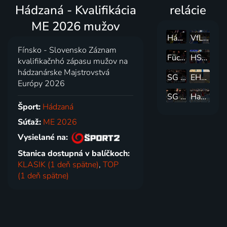
Hádzaná - Kvalifikácia
relácie
ME 2026 mužov
Hádzaná Liga Asobal
VfL Gummersbach - Rhein-Neckar Löwen
Fínsko - Slovensko Záznam
Füchse Berlin - SG Flensburg-Handewitt
HSV Hamburk - VfL Gummersbach
kvalifikačnhó zápasu mužov na
hádzanárske Majstrovstvá
SG Flensburg-Handewitt - MT Melsungen
EHF Beach Handball EURO 2025
Európy 2026
SG Flensburg-Handewitt - Füchse Berlin
Handball Sport Verein Hamburk - SG Flensburg-Handewitt
Šport:
Hádzaná
Súťaž:
ME 2026
Vysielané na:
Stanica dostupná v balíčkoch:
KLASIK (1 deň spätne)
,
TOP
(1 deň spätne)