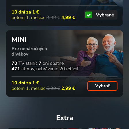
10 dní za
1 €
Vybrané
potom 1. mesiac
9,99 €
4,99 €
MINI
Pre nenáročných
divákov
70
TV staníc
7
dní spätne
471
filmov
nahrávanie 20 relácií
10 dní za
1 €
Vybrať
potom 1. mesiac
5,99 €
2,99 €
Extra