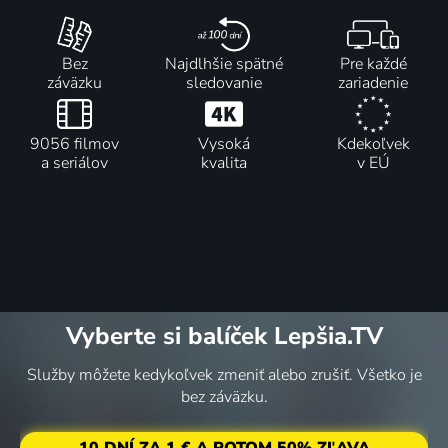
Bez
Najdlhšie spätné
Pre každé
záväzku
sledovanie
zariadenie
9056 filmov
Vysoká
Kdekoľvek
a seriálov
kvalita
v EÚ
Vyberte si balíček Lepšia.TV
Služby môžete kedykoľvek zmeniť alebo zrušiť. Všetko je
bez záväzku.
10 DNÍ ZA 1 € A POTOM 50% ZĽAVA