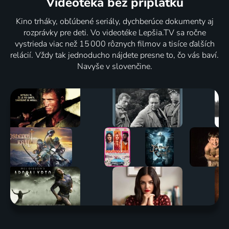
Videotéka
bez príplatku
Kino trháky, obľúbené seriály, dychberúce dokumenty aj
rozprávky pre deti. Vo videotéke Lepšia.TV sa ročne
vystrieda viac než 15 000 rôznych filmov a tisíce ďalších
relácií. Vždy tak jednoducho nájdete presne to, čo vás baví.
Navyše v slovenčine.