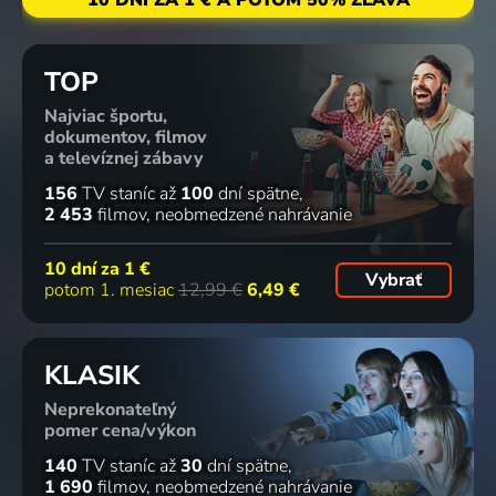
TOP
Najviac športu,
dokumentov, filmov
a televíznej zábavy
156
TV staníc
až
100
dní spätne
2 453
filmov
neobmedzené nahrávanie
10 dní za
1 €
Vybrať
potom 1. mesiac
12,99 €
6,49 €
KLASIK
Neprekonateľný
pomer cena/výkon
140
TV staníc
až
30
dní spätne
1 690
filmov
neobmedzené nahrávanie