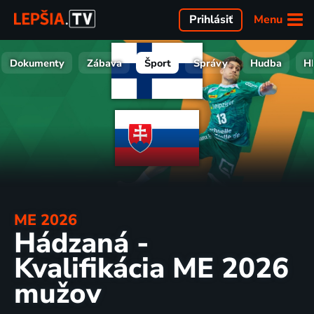
Menu
Prihlásiť
Dokumenty
Zábava
Šport
Správy
Hudba
H
ME 2026
Hádzaná -
Kvalifikácia ME 2026
mužov