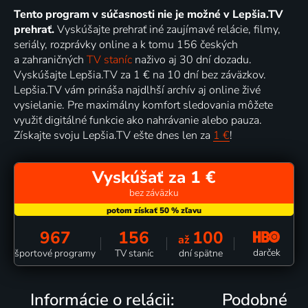
Tento program v súčasnosti nie je možné v Lepšia.TV
prehrať.
Vyskúšajte prehrať iné zaujímavé relácie, filmy,
seriály, rozprávky online a k tomu 156 českých
a zahraničných
TV staníc
naživo aj 30 dní dozadu.
Vyskúšajte Lepšia.TV za 1 € na 10 dní bez záväzkov.
Lepšia.TV vám prináša najdlhší archív aj online živé
vysielanie. Pre maximálny komfort sledovania môžete
využiť digitálné funkcie ako nahrávanie alebo pauza.
Získajte svoju Lepšia.TV ešte dnes len za
1 €
!
Vyskúšať za 1 €
bez záväzku
967
156
100
až
darček
športové programy
TV staníc
dní spätne
Informácie o relácii:
Podobné