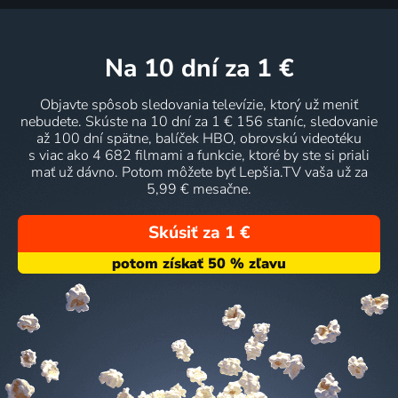
na 10 dní
za 1 €
Objavte spôsob sledovania televízie, ktorý už meniť
nebudete. Skúste na 10 dní za 1 € 156 staníc, sledovanie
až 100 dní spätne, balíček HBO, obrovskú videotéku
s viac ako 4 682 filmami a funkcie, ktoré by ste si priali
mať už dávno. Potom môžete byť Lepšia.TV vaša už za
5,99 € mesačne.
Skúsiť za 1 €