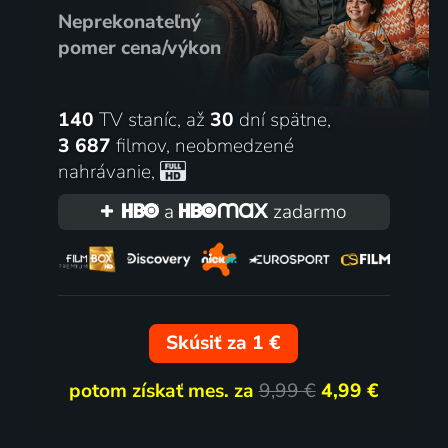
Neprekonateľný
pomer cena/výkon
140
TV staníc, až
30
dní spätne,
3 687
filmov
,
neobmedzené
nahrávanie
,
a
zadarmo
Skúsiť za 1 €
potom získať mes. za
9,99 €
4,99 €