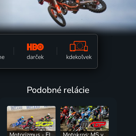
0
kdekoľvek
darček
ne
Podobné relácie
Motorizmus - FIM Speedway Grand Prix 2026 - FIM Speedway Grand Prix 2026 (Riga)
Motokros: MS v Uddevalle