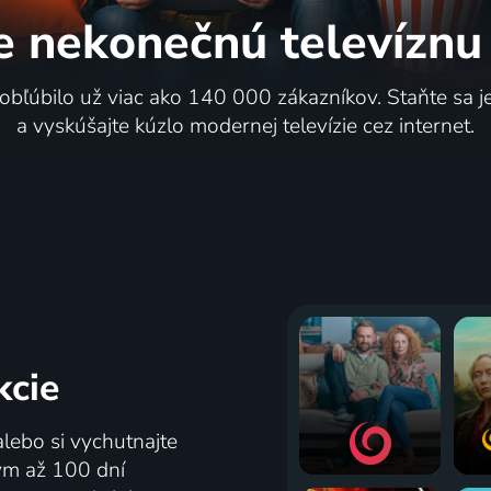
e nekonečnú
televíznu
 obľúbilo už viac ako 140 000 zákazníkov. Staňte sa 
a vyskúšajte kúzlo modernej televízie cez internet.
kcie
alebo si vychutnajte
tým až 100 dní