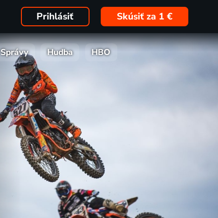
Prihlásiť
Skúsiť za 1 €
Správy
Hudba
HBO