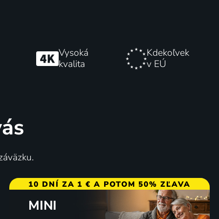
Vysoká
Kdekoľvek
kvalita
v EÚ
vás
 záväzku.
10 DNÍ ZA 1 € A POTOM 50% ZĽAVA
MINI