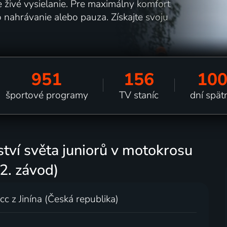
e živé vysielanie. Pre maximálny komfort
o nahrávanie alebo pauza. Získajte svoju
951
156
10
športové programy
TV staníc
dní spät
vství světa juniorů v motokrosu
 2. závod)
 z Jinína (Česká republika)