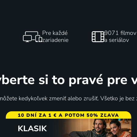
Pre každé
9071 filmov
zariadenie
a seriálov
berte si to pravé pre 
ôžete kedykoľvek zmeniť alebo zrušiť. Všetko je bez
10 DNÍ ZA 1 € A POTOM 50% ZĽAVA
KLASIK