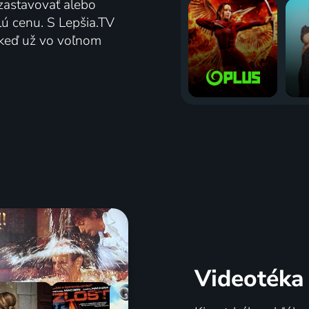
zastavovať alebo
lú cenu. S Lepšia.TV
j keď už vo voľnom
Videotéka