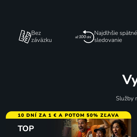
Bez
Najdlhšie spätné
záväzku
sledovanie
Vy
Služby m
10 DNÍ ZA 1 € A POTOM 50% ZĽAVA
TOP