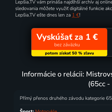
Lepšia.TV vám prináša najdlhší archív aj onlin
sledovania môžete využiť digitálné funkcie ak
Lepšia.TV ešte dnes len za
1 €
!
Vyskúšať za 1 €
bez záväzku
Informácie o relácii: Mistro
(65cc -
Přímý přenos druhého závodu kategorie 65cc
Šport:
Motocykle