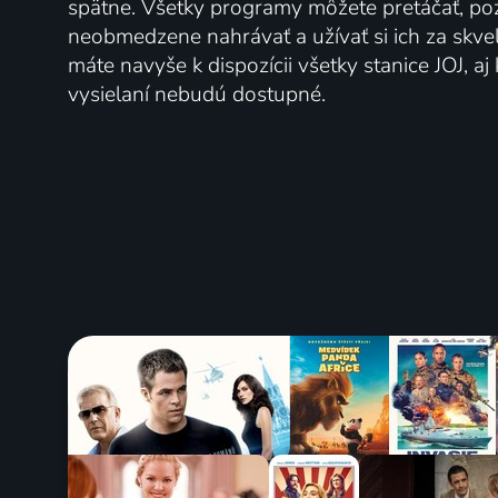
spätne. Všetky programy môžete pretáčať, po
neobmedzene nahrávať a užívať si ich za skve
máte navyše k dispozícii všetky stanice JOJ, a
vysielaní nebudú dostupné.