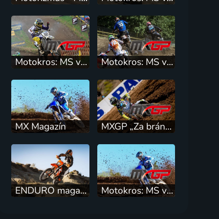
Motokros: MS v Lokti
Motokros: MS v Lommelu
MX Magazín
MXGP „Za bránou“
ENDURO magazín
Motokros: MS ve Swindonu