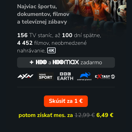
Najviac športu,
dokumentov, filmov
a televíznej zábavy
156
TV staníc, až
100
dní spätne,
4 452
filmov
,
neobmedzené
nahrávanie
,
a
zadarmo
Skúsiť za 1 €
potom získať mes. za
12,99 €
6,49 €