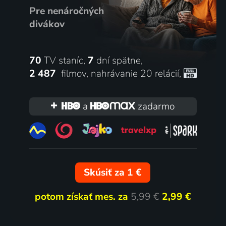
Pre nenáročných
divákov
70
TV staníc,
7
dní spätne,
2 487
filmov
,
nahrávanie 20 relácií
,
a
zadarmo
Skúsiť za 1 €
potom získať mes. za
5,99 €
2,99 €