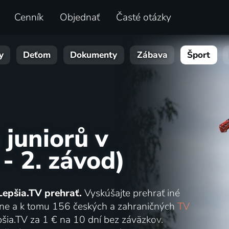
Cenník
Objednať
Časté otázky
y
Deťom
Dokumenty
Zábava
Šport
 juniorů v
- 2. závod)
Lepšia.TV prehrať.
Vyskúšajte prehrať iné
online a k tomu 156 českých a zahraničných
TV
šia.TV za 1 € na 10 dní bez záväzkov.