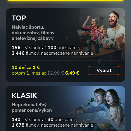
TOP
Najviac športu,
dokumentov, filmov
a televíznej zábavy
156
TV staníc
až
100
dní spätne
2 446
filmov
neobmedzené nahrávanie
10 dní za
1 €
Vybrať
potom 1. mesiac
12,99 €
6,49 €
KLASIK
Neprekonateľný
pomer cena/výkon
140
TV staníc
až
30
dní spätne
1 678
filmov
neobmedzené nahrávanie