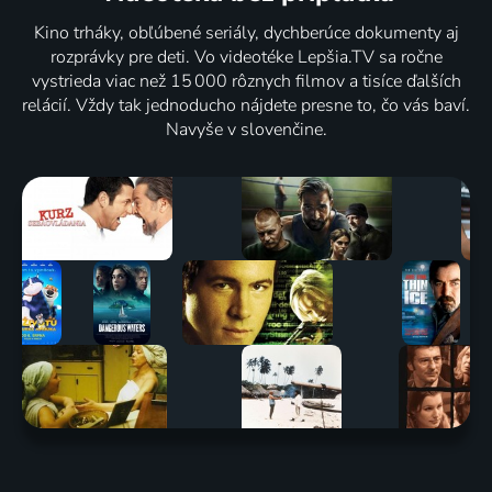
Kino trháky, obľúbené seriály, dychberúce dokumenty aj
rozprávky pre deti. Vo videotéke Lepšia.TV sa ročne
vystrieda viac než 15 000 rôznych filmov a tisíce ďalších
relácií. Vždy tak jednoducho nájdete presne to, čo vás baví.
Navyše v slovenčine.