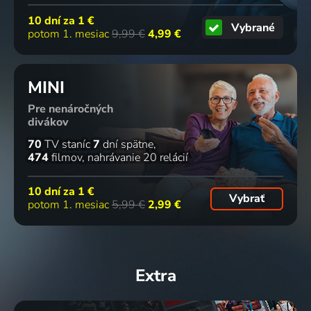
10 dní za
1 €
Vybrané
potom 1. mesiac
9,99 €
4,99 €
MINI
Pre nenáročných
divákov
70
TV staníc
7
dní spätne
474
filmov
nahrávanie 20 relácií
10 dní za
1 €
Vybrať
potom 1. mesiac
5,99 €
2,99 €
Extra