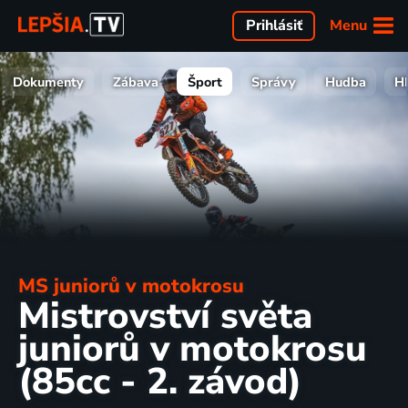
Menu
Prihlásiť
Dokumenty
Zábava
Šport
Správy
Hudba
H
MS juniorů v motokrosu
Mistrovství světa
juniorů v motokrosu
(85cc - 2. závod)