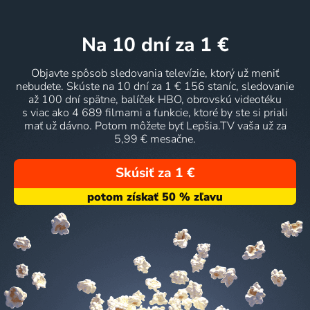
na 10 dní
za 1 €
Objavte spôsob sledovania televízie, ktorý už meniť
nebudete. Skúste na 10 dní za 1 € 156 staníc, sledovanie
až 100 dní spätne, balíček HBO, obrovskú videotéku
s viac ako 4 689 filmami a funkcie, ktoré by ste si priali
mať už dávno. Potom môžete byť Lepšia.TV vaša už za
5,99 € mesačne.
Skúsiť za 1 €