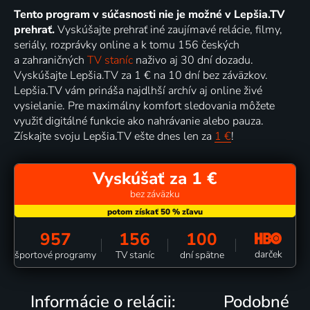
Tento program v súčasnosti nie je možné v Lepšia.TV
prehrať.
Vyskúšajte prehrať iné zaujímavé relácie, filmy,
seriály, rozprávky online a k tomu 156 českých
a zahraničných
TV staníc
naživo aj 30 dní dozadu.
Vyskúšajte Lepšia.TV za 1 € na 10 dní bez záväzkov.
Lepšia.TV vám prináša najdlhší archív aj online živé
vysielanie. Pre maximálny komfort sledovania môžete
využiť digitálné funkcie ako nahrávanie alebo pauza.
Získajte svoju Lepšia.TV ešte dnes len za
1 €
!
Vyskúšať za 1 €
bez záväzku
957
156
100
darček
športové programy
TV staníc
dní spätne
Informácie o relácii:
Podobné