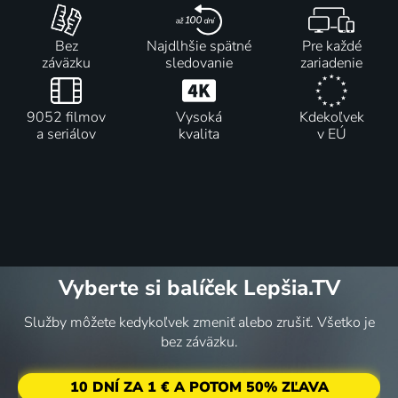
Bez
Najdlhšie spätné
Pre každé
záväzku
sledovanie
zariadenie
9052 filmov
Vysoká
Kdekoľvek
a seriálov
kvalita
v EÚ
Vyberte si balíček Lepšia.TV
Služby môžete kedykoľvek zmeniť alebo zrušiť. Všetko je
bez záväzku.
10 DNÍ ZA 1 € A POTOM 50% ZĽAVA