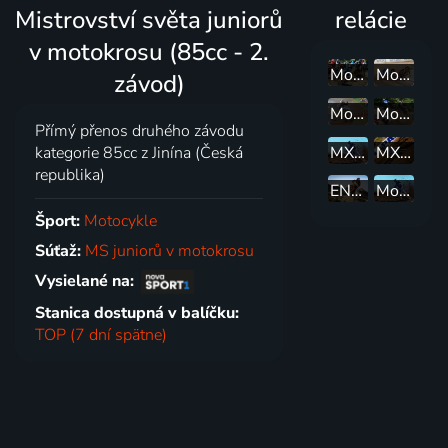
Mistrovství světa juniorů
relácie
v motokrosu (85cc - 2.
Motokros: MS v Uddevalle
Motorizmus - FIM Speedway Grand Prix 2026 - FIM Speedway Grand Prix 2026 (Riga)
závod)
Motokros: MS v Lokti
Motokros: MS v Lommelu
Přímý přenos druhého závodu
MX Magazín
MXGP „Za bránou“
kategorie 85cc z Jinína (Česká
republika)
ENDURO magazín
Motokros: MS ve Swindonu
Šport:
Motocykle
Súťaž:
MS juniorů v motokrosu
Vysielané na:
Stanica dostupná v balíčku:
TOP (7 dní spätne)