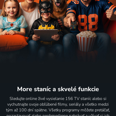
More staníc
a skvelé funkcie
Sledujte online živé vysielanie 156 TV staníc alebo si
vychutnajte svoje obľúbené filmy, seriály a všetko medzi
tým až 100 dní spätne. Všetky programy môžete pretáčať,
pozastavovať alebo neobmedzene nahrávať a užívať si ich