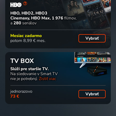
HBO, HBO2, HBO3
Cinemaxy, HBO Max
1 976
filmov
a
280
seriálov
Mesiac zadarmo
Vybrať
potom 8,99 € mes.
TV BOX
Slúži pre staršie TV.
Na sledovanie v Smart TV
nie je potrebný.
Zistiť viac
jednorazovo
Vybrať
73 €