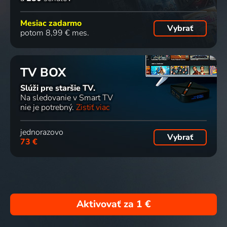
Mesiac zadarmo
Vybrať
potom 8,99 € mes.
TV BOX
Slúži pre staršie TV.
Na sledovanie v Smart TV
nie je potrebný.
Zistiť viac
jednorazovo
Vybrať
73 €
Aktivovať za
1 €