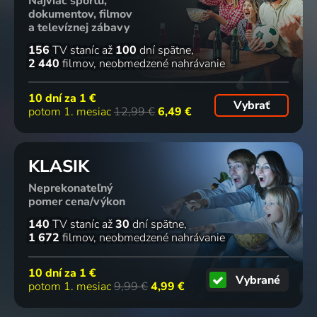
Najviac športu,
dokumentov, filmov
a televíznej zábavy
156
TV staníc
až
100
dní spätne
2 440
filmov
neobmedzené nahrávanie
10 dní za
1 €
Vybrať
potom 1. mesiac
12,99 €
6,49 €
KLASIK
Neprekonateľný
pomer cena/výkon
140
TV staníc
až
30
dní spätne
1 672
filmov
neobmedzené nahrávanie
10 dní za
1 €
Vybrané
potom 1. mesiac
9,99 €
4,99 €