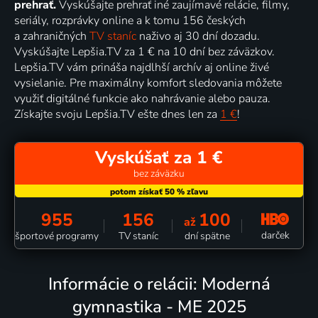
prehrať.
Vyskúšajte prehrať iné zaujímavé relácie, filmy,
seriály, rozprávky online a k tomu 156 českých
a zahraničných
TV staníc
naživo aj 30 dní dozadu.
Vyskúšajte Lepšia.TV za 1 € na 10 dní bez záväzkov.
Lepšia.TV vám prináša najdlhší archív aj online živé
vysielanie. Pre maximálny komfort sledovania môžete
využiť digitálné funkcie ako nahrávanie alebo pauza.
Získajte svoju Lepšia.TV ešte dnes len za
1 €
!
Vyskúšať za 1 €
bez záväzku
955
156
100
až
darček
športové programy
TV staníc
dní spätne
Informácie o relácii: Moderná
gymnastika - ME 2025