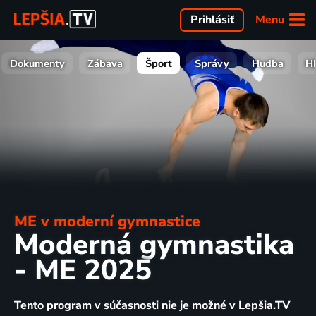
Menu
Prihlásiť
Dokumenty
Zábava
Šport
Správy
Hudba
H
ME v moderní gymnastice
Moderná gymnastika
- ME 2025
Tento program v súčasnosti nie je možné v Lepšia.TV