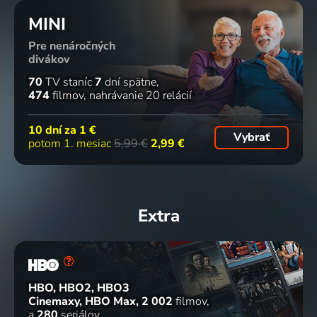
MINI
Pre nenáročných
divákov
70
TV staníc
7
dní spätne
474
filmov
nahrávanie 20 relácií
10 dní za
1 €
Vybrať
potom 1. mesiac
5,99 €
2,99 €
Extra
HBO, HBO2, HBO3
Cinemaxy, HBO Max
2 002
filmov
a
280
seriálov