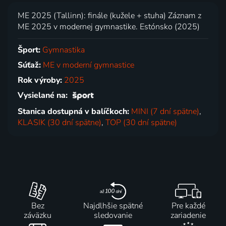
ME 2025 (Tallinn): finále (kužele + stuha) Záznam z
ME 2025 v modernej gymnastike. Estónsko (2025)
Šport:
Gymnastika
Súťaž:
ME v moderní gymnastice
Rok výroby:
2025
Vysielané na:
Stanica dostupná v balíčkoch:
MINI (7 dní spätne)
,
KLASIK (30 dní spätne)
,
TOP (30 dní spätne)
Bez
Najdlhšie spätné
Pre každé
záväzku
sledovanie
zariadenie