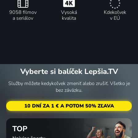
9058 filmov
Vysoká
Kdekoľvek
a seriálov
kvalita
v EÚ
Vyberte si balíček Lepšia.TV
Služby môžete kedykoľvek zmeniť alebo zrušiť. Všetko je
bez záväzku.
10 DNÍ ZA 1 € A POTOM 50% ZĽAVA
TOP