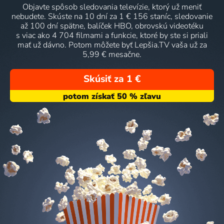
Objavte spôsob sledovania televízie, ktorý už meniť
nebudete. Skúste na 10 dní za 1 € 156 staníc, sledovanie
až 100 dní spätne, balíček HBO, obrovskú videotéku
s viac ako 4 704 filmami a funkcie, ktoré by ste si priali
mať už dávno. Potom môžete byť Lepšia.TV vaša už za
5,99 € mesačne.
Skúsiť za 1 €