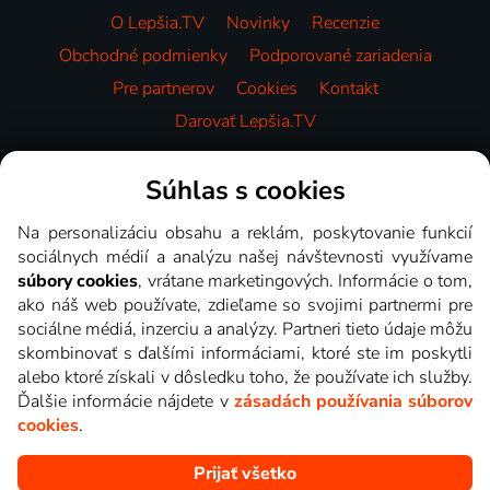
O Lepšia.TV
Novinky
Recenzie
Obchodné podmienky
Podporované zariadenia
Pre partnerov
Cookies
Kontakt
Darovať Lepšia.TV
Videotéka
Súhlas s cookies
Na personalizáciu obsahu a reklám, poskytovanie funkcií
sociálnych médií a analýzu našej návštevnosti využívame
súbory cookies
, vrátane marketingových. Informácie o tom,
ako náš web používate, zdieľame so svojimi partnermi pre
sociálne médiá, inzerciu a analýzy. Partneri tieto údaje môžu
skombinovať s ďalšími informáciami, ktoré ste im poskytli
alebo ktoré získali v dôsledku toho, že používate ich služby.
Ďalšie informácie nájdete v
zásadách používania súborov
cookies
.
Prijať všetko
Copyright © goNET s.r.o. Na tomto webe sú zobrazované obrázky