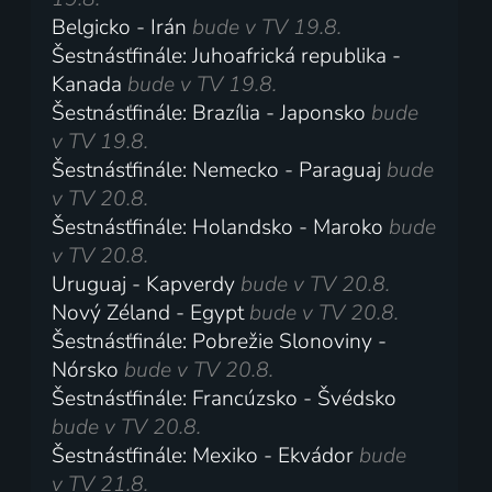
Belgicko - Irán
bude v TV 19.8.
Šestnásťfinále: Juhoafrická republika -
Kanada
bude v TV 19.8.
Šestnásťfinále: Brazília - Japonsko
bude
v TV 19.8.
Šestnásťfinále: Nemecko - Paraguaj
bude
v TV 20.8.
Šestnásťfinále: Holandsko - Maroko
bude
v TV 20.8.
Uruguaj - Kapverdy
bude v TV 20.8.
Nový Zéland - Egypt
bude v TV 20.8.
Šestnásťfinále: Pobrežie Slonoviny -
Nórsko
bude v TV 20.8.
Šestnásťfinále: Francúzsko - Švédsko
bude v TV 20.8.
Šestnásťfinále: Mexiko - Ekvádor
bude
v TV 21.8.