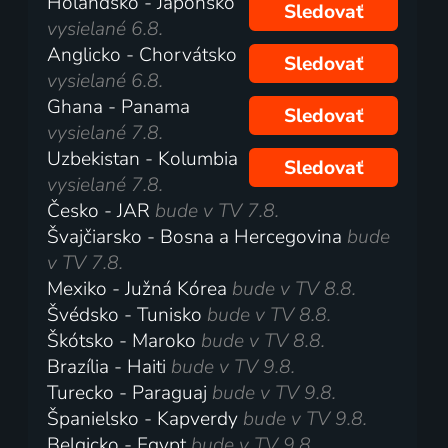
Holandsko - Japonsko
Sledovať
vysielané 6.8.
Anglicko - Chorvátsko
Sledovať
vysielané 6.8.
Ghana - Panama
Sledovať
vysielané 7.8.
Uzbekistan - Kolumbia
Sledovať
vysielané 7.8.
Česko - JAR
bude v TV 7.8.
Švajčiarsko - Bosna a Hercegovina
bude
v TV 7.8.
Mexiko - Južná Kórea
bude v TV 8.8.
Švédsko - Tunisko
bude v TV 8.8.
Škótsko - Maroko
bude v TV 8.8.
Brazília - Haiti
bude v TV 9.8.
Turecko - Paraguaj
bude v TV 9.8.
Španielsko - Kapverdy
bude v TV 9.8.
Belgicko - Egypt
bude v TV 9.8.