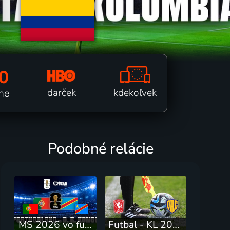
0
kdekoľvek
darček
tne
Podobné relácie
MS 2026 vo futbale D
Futbal - KL 2026/27: Twente Enschede - DAC Dunajská Streda (3. predkolo)