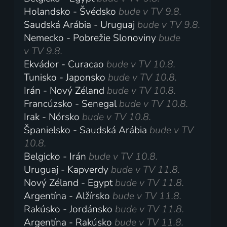
Holandsko - Švédsko
bude v TV 9.8.
Saudská Arábia - Uruguaj
bude v TV 9.8.
Nemecko - Pobrežie Slonoviny
bude
v TV 9.8.
Ekvádor - Curacao
bude v TV 10.8.
Tunisko - Japonsko
bude v TV 10.8.
Irán - Nový Zéland
bude v TV 10.8.
Francúzsko - Senegal
bude v TV 10.8.
Irak - Nórsko
bude v TV 10.8.
Španielsko - Saudská Arábia
bude v TV
10.8.
Belgicko - Irán
bude v TV 10.8.
Uruguaj - Kapverdy
bude v TV 11.8.
Nový Zéland - Egypt
bude v TV 11.8.
Argentína - Alžírsko
bude v TV 11.8.
Rakúsko - Jordánsko
bude v TV 11.8.
Argentína - Rakúsko
bude v TV 11.8.