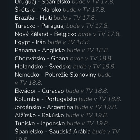
Uruguaj - Španielsko
bude v TV 17.8.
Škótsko - Maroko
bude v TV 17.8.
Brazília - Haiti
bude v TV 17.8.
Turecko - Paraguaj
bude v TV 17.8.
Nový Zéland - Belgicko
bude v TV 17.8.
Egypt - Irán
bude v TV 18.8.
Panama - Anglicko
bude v TV 18.8.
Chorvátsko - Ghana
bude v TV 18.8.
Holandsko - Švédsko
bude v TV 18.8.
Nemecko - Pobrežie Slonoviny
bude
v TV 18.8.
Ekvádor - Curacao
bude v TV 18.8.
Kolumbia - Portugalsko
bude v TV 18.8.
Jordánsko - Argentína
bude v TV 19.8.
Alžírsko - Rakúsko
bude v TV 19.8.
Tunisko - Japonsko
bude v TV 19.8.
Španielsko - Saudská Arábia
bude v TV
19.8.