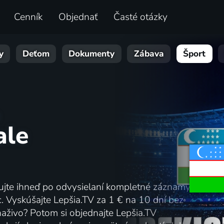
Cenník
Objednať
Časté otázky
y
Deťom
Dokumenty
Zábava
Šport
ale
dujte ihneď po odvysielaní kompletné záznamy
. Vyskúšajte Lepšia.TV za 1 € na 10 dní bez
 naživo? Potom si objednajte Lepšia.TV