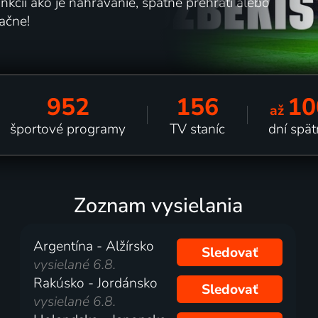
kcií ako je nahrávanie, spätné prehratí alebo
čne!
952
156
10
až
športové programy
TV staníc
dní spä
Zoznam vysielania
Argentína - Alžírsko
Sledovať
vysielané 6.8.
Rakúsko - Jordánsko
Sledovať
vysielané 6.8.