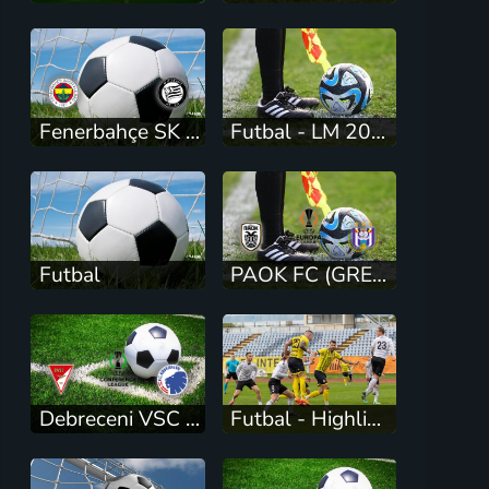
Fenerbahçe SK (TUR) - SK Sturm Graz (AUT)
Futbal - LM 2026/27: Mjällby AIF - Slovan Bratislava (3. predkolo)
Futbal
PAOK FC (GRE) - RSC Anderlecht (BEL)
Debreceni VSC (HUN) - F.C. Copenhagen (DEN)
Futbal - Highlighty MONACObet liga