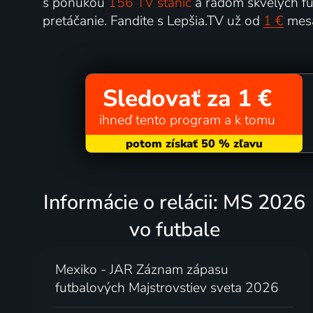
s ponukou
156 TV staníc
a radom skvelých fun
pretáčanie. Fandite s Lepšia.TV už od
1 €
mesa
Sledovať za 1 €
ihneď tento program a k tomu
Informácie o relácii: MS 2026
vo futbale
Mexiko - JAR Záznam zápasu
futbalových Majstrovstiev sveta 2026