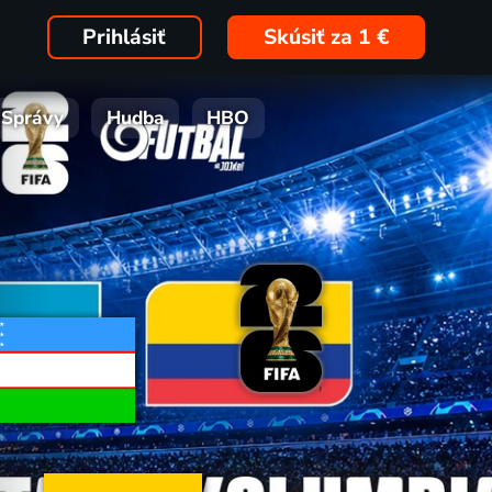
Prihlásiť
Skúsiť za 1 €
Správy
Hudba
HBO