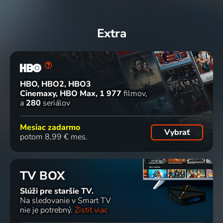
Extra
HBO, HBO2, HBO3
Cinemaxy, HBO Max
1 977
filmov
a
280
seriálov
Mesiac zadarmo
Vybrať
potom 8,99 € mes.
TV BOX
Slúži pre staršie TV.
Na sledovanie v Smart TV
nie je potrebný.
Zistiť viac