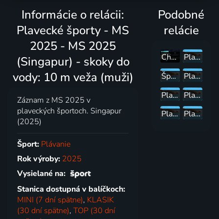
Informácie o relácii:
Podobné
Plavecké športy - MS
relácie
2025 - MS 2025
Championnats du monde
Plavecké športy - MS 2025 - MS 2025 (Singapur) - plávanie: 8. deň
(Singapur) - skoky do
vody: 10 m veža (muži)
Šport 2022: zostrihy
Plavecké športy - MS 2025 - MS 2025 (Singapur) - plávanie: 6. deň
Plavecké športy - MS 2025 - MS 2025 (Singapur) - skoky do vody: 3 m doska (muži)
Plavecké športy - MS 2025 - MS 2025 (Singapur) - skoky do vody: 3 m doska (ženy)
Záznam z MS 2025 v
plaveckých športoch. Singapur
Plavecké športy - MS 2025 - MS 2025 (Singapur) - plávanie: 7. deň
Plavecké športy - MS 2025
(2025)
Šport:
Plávanie
Rok výroby:
2025
Vysielané na:
Stanica dostupná v balíčkoch:
MINI (7 dní spätne)
,
KLASIK
(30 dní spätne)
,
TOP (30 dní