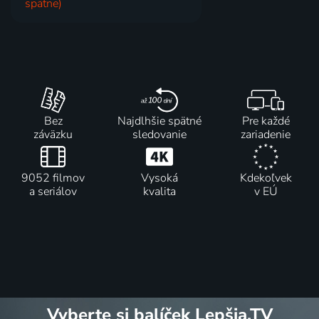
spätne)
Bez
Najdlhšie spätné
Pre každé
záväzku
sledovanie
zariadenie
9052 filmov
Vysoká
Kdekoľvek
a seriálov
kvalita
v EÚ
Vyberte si balíček Lepšia.TV