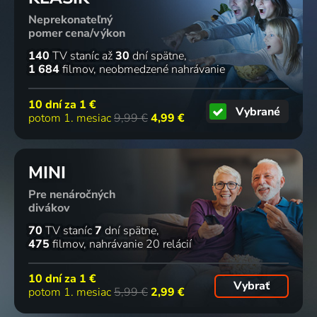
Neprekonateľný
pomer cena/výkon
140
TV staníc
až
30
dní spätne
1 684
filmov
neobmedzené nahrávanie
10 dní za
1 €
Vybrané
potom 1. mesiac
9,99 €
4,99 €
MINI
Pre nenáročných
divákov
70
TV staníc
7
dní spätne
475
filmov
nahrávanie 20 relácií
10 dní za
1 €
Vybrať
potom 1. mesiac
5,99 €
2,99 €