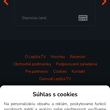
Stanislav Janů
O Lepšia.TV
Novinky
Recenzie
Obchodné podmienky
Podporované zariadenia
Pre partnerov
Cookies
Kontakt
Darovať Lepšia.TV
Videotéka
Súhlas s cookies
Na personalizáciu obsahu a reklám, poskytovanie funkcií
sociálnych médií a analýzu našej návštevnosti využívame