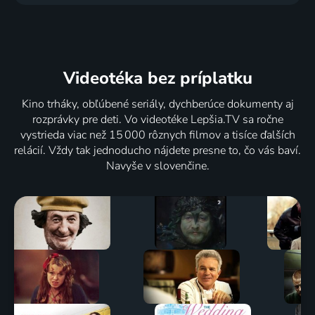
Videotéka
bez príplatku
Kino trháky, obľúbené seriály, dychberúce dokumenty aj
rozprávky pre deti. Vo videotéke Lepšia.TV sa ročne
vystrieda viac než 15 000 rôznych filmov a tisíce ďalších
relácií. Vždy tak jednoducho nájdete presne to, čo vás baví.
Navyše v slovenčine.