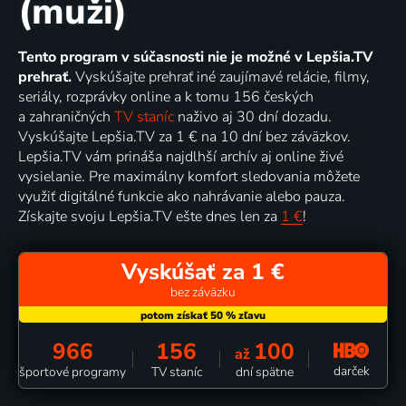
(muži)
Tento program v súčasnosti nie je možné v Lepšia.TV
prehrať.
Vyskúšajte prehrať iné zaujímavé relácie, filmy,
seriály, rozprávky online a k tomu 156 českých
a zahraničných
TV staníc
naživo aj 30 dní dozadu.
Vyskúšajte Lepšia.TV za 1 € na 10 dní bez záväzkov.
Lepšia.TV vám prináša najdlhší archív aj online živé
vysielanie. Pre maximálny komfort sledovania môžete
využiť digitálné funkcie ako nahrávanie alebo pauza.
Získajte svoju Lepšia.TV ešte dnes len za
1 €
!
Vyskúšať za 1 €
bez záväzku
966
156
100
až
darček
športové programy
TV staníc
dní spätne