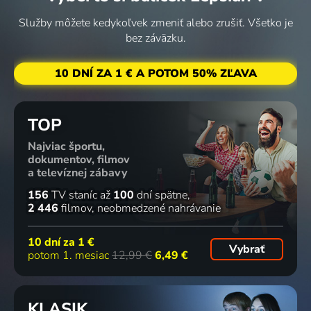
Služby môžete kedykoľvek zmeniť alebo zrušiť. Všetko je
bez záväzku.
10 DNÍ ZA 1 € A POTOM 50% ZĽAVA
TOP
Najviac športu,
dokumentov, filmov
a televíznej zábavy
156
TV staníc
až
100
dní spätne
2 446
filmov
neobmedzené nahrávanie
10 dní za
1 €
Vybrať
potom 1. mesiac
12,99 €
6,49 €
KLASIK