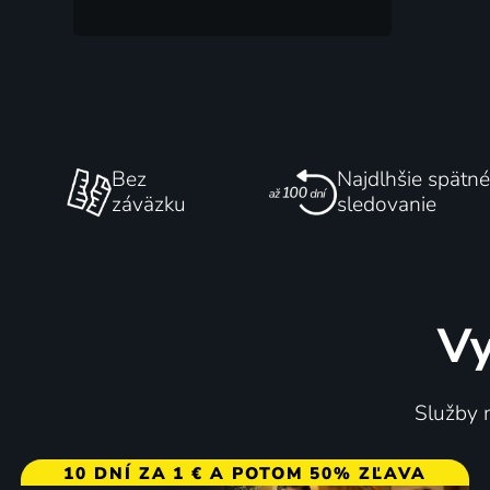
Bez
Najdlhšie spätné
záväzku
sledovanie
Vy
Služby m
10 DNÍ ZA 1 € A POTOM 50% ZĽAVA