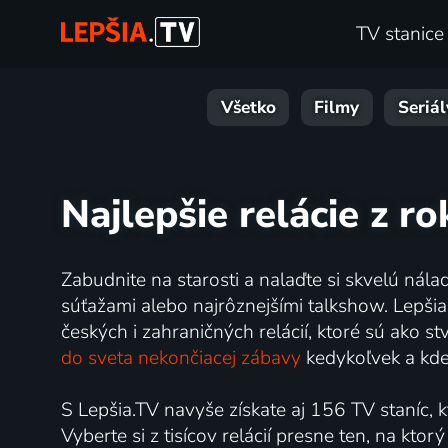
TV stanice
Všetko
Filmy
Seriál
Najlepšie relácie z r
Zabudnite na starosti a nalaďte si skvelú ná
súťažami alebo najrôznejšími talkshow. Lepš
českých i zahraničných relácií, ktoré sú ako 
do sveta nekončiacej zábavy
kedykoľvek a kde
S Lepšia.TV navyše získate aj 156 TV staníc,
Vyberte si z tisícov relácií presne ten, na ktor