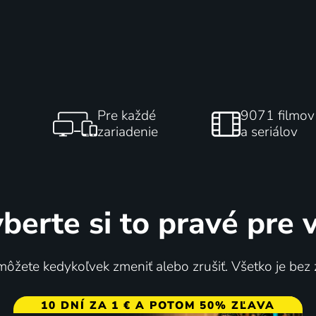
Pre každé
9071 filmov
zariadenie
a seriálov
berte si to pravé pre 
ôžete kedykoľvek zmeniť alebo zrušiť. Všetko je bez
10 DNÍ ZA 1 € A POTOM 50% ZĽAVA