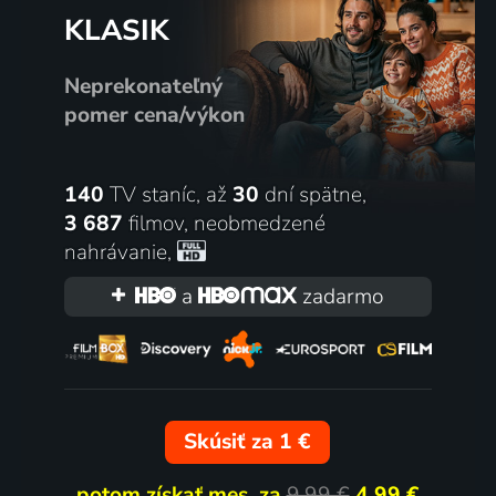
KLASIK
Neprekonateľný
pomer cena/výkon
140
TV staníc, až
30
dní spätne,
3 687
filmov
,
neobmedzené
nahrávanie
,
a
zadarmo
Skúsiť za 1 €
potom získať mes. za
9,99 €
4,99 €