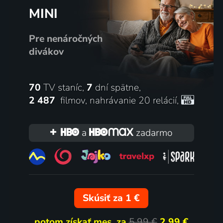
MINI
Pre nenáročných
divákov
70
TV staníc,
7
dní spätne,
2 487
filmov
,
nahrávanie 20 relácií
,
a
zadarmo
Skúsiť za 1 €
potom získať mes. za
5,99 €
2,99 €