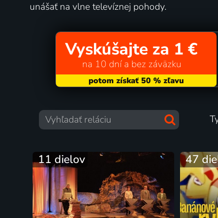
unášať na vlne televíznej pohody.
Vyskúšajte za 1 €
na 10 dní a bez záväzku
T
11 dielov
47 die