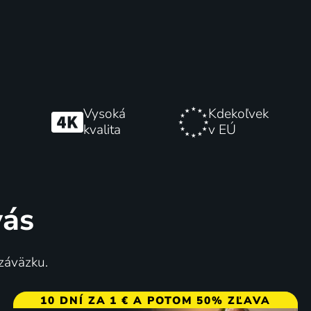
Vysoká
Kdekoľvek
kvalita
v EÚ
vás
 záväzku.
10 DNÍ ZA 1 € A POTOM 50% ZĽAVA