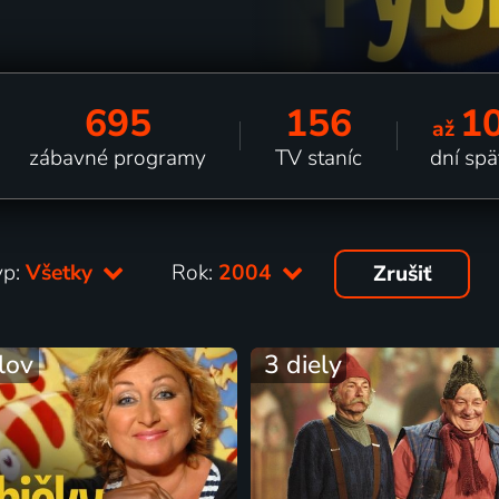
695
156
1
až
zábavné programy
TV staníc
dní spä
yp:
Všetky
Rok:
2004
Zrušiť
lov
3 diely