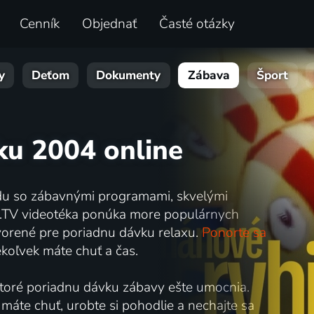
Cenník
Objednať
Časté otázky
y
Deťom
Dokumenty
Zábava
Šport
oku 2004 online
ladu so zábavnými programami, skvelými
ia.TV videotéka ponúka more populárnych
stvorené pre poriadnu dávku relaxu.
Ponorte sa
koľvek máte chuť a čas.
 ktoré poriadnu dávku zábavy ešte umocnia.
ý máte chuť, urobte si pohodlie a nechajte sa