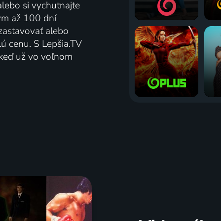
alebo si vychutnajte
tým až 100 dní
zastavovať alebo
lú cenu. S Lepšia.TV
j keď už vo voľnom