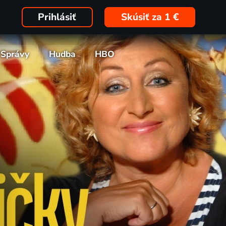
Prihlásiť
Skúsiť za 1 €
Správy
Hudba
HBO