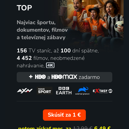
TOP
Najviac športu,
dokumentov, filmov
a televíznej zábavy
156
TV staníc, až
100
dní spätne,
4 452
filmov
,
neobmedzené
nahrávanie
,
a
zadarmo
Skúsiť za 1 €
potom získať mes. za
12,99 €
6,49 €