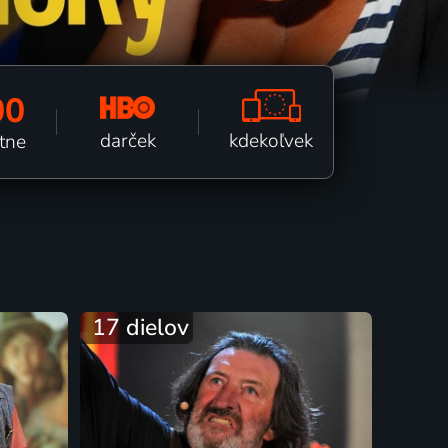
00
kdekoľvek
darček
tne
17 dielov