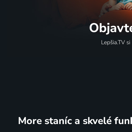
Objavt
Lepšia.TV si
More staníc
a skvelé fun