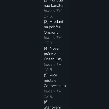
(2) Pohodlí
nad kanálem
bude v TV
17.8.
(3) Hledání
na pobřeží
Oregonu
bude v TV
17.8.
(4) Nová
práce v
Ocean City
bude v TV
18.8.
(5) Více
místa v
Connecticutu
bude v TV
18.8.
(6)
Stěhování