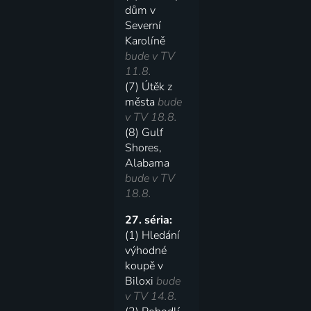
dům v
Severní
Karolíně
bude v TV
11.8.
(7) Útěk z
města
bude
v TV 18.8.
(8) Gulf
Shores,
Alabama
bude v TV
18.8.
27. séria:
(1) Hledání
výhodné
koupě v
Biloxi
bude
v TV 14.8.