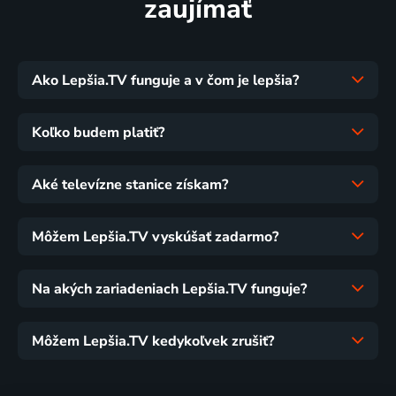
zaujímať
Ako Lepšia.TV funguje a v čom je lepšia?
Koľko budem platiť?
Aké televízne stanice získam?
Môžem Lepšia.TV vyskúšať zadarmo?
Na akých zariadeniach Lepšia.TV funguje?
Môžem Lepšia.TV kedykoľvek zrušiť?