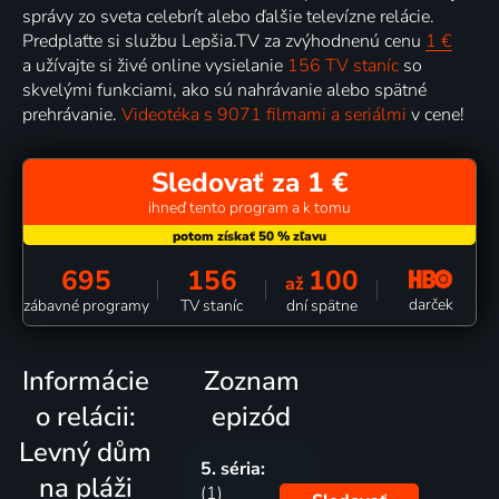
správy zo sveta celebrít alebo ďalšie televízne relácie.
Predplaťte si službu Lepšia.TV za zvýhodnenú cenu
1 €
a užívajte si živé online vysielanie
156 TV staníc
so
skvelými funkciami, ako sú nahrávanie alebo spätné
prehrávanie.
Videotéka s 9071 filmami a seriálmi
v cene!
Sledovať za 1 €
ihneď tento program a k tomu
695
156
100
až
darček
zábavné programy
TV staníc
dní spätne
Informácie
Zoznam
o relácii:
epizód
Levný dům
5. séria:
na pláži
(1)