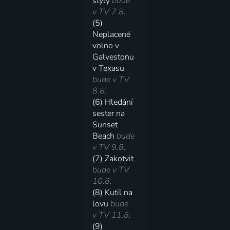
styly
bude
v TV 7.8.
(5)
Neplacené
volno v
Galvestonu
v Texasu
bude v TV
8.8.
(6) Hledání
sester na
Sunset
Beach
bude
v TV 9.8.
(7) Zakotvit
bude v TV
10.8.
(8) Kutil na
lovu
bude
v TV 11.8.
(9)