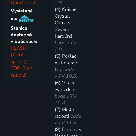
Domácnosť
7.8.
(4) Krásné
Vysielané
Crystal
na:
Coast v
Stanica
Severní
dostupná
Karolíně
v balíčkoch:
bude v TV
KLASIK
7.8.
(7 dní
(5) Poklad
spätne)
,
na Emerald
TOP (7 dní
Isle
bude
spätne)
v TV 10.8.
(6) Vila s
výhledem
bude v TV
10.8.
(7) Místo
radosti
bude
v TV 11.8.
(8) Domov v