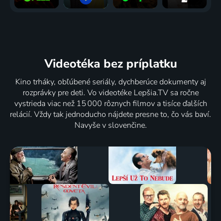
Videotéka
bez príplatku
Kino trháky, obľúbené seriály, dychberúce dokumenty aj
rozprávky pre deti. Vo videotéke Lepšia.TV sa ročne
vystrieda viac než 15 000 rôznych filmov a tisíce ďalších
relácií. Vždy tak jednoducho nájdete presne to, čo vás baví.
Navyše v slovenčine.