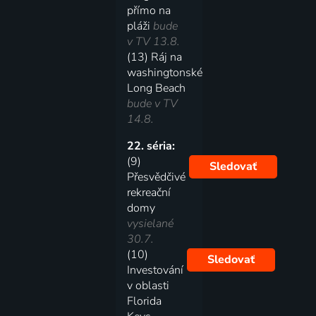
přímo na
pláži
bude
v TV 13.8.
(13) Ráj na
washingtonské
Long Beach
bude v TV
14.8.
22. séria:
(9)
Sledovať
Přesvědčivé
rekreační
domy
vysielané
30.7.
(10)
Sledovať
Investování
v oblasti
Florida