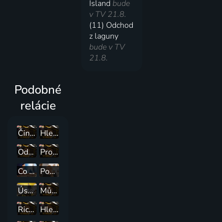
Island
bude
v TV 21.8.
(11) Odchod
z laguny
bude v TV
21.8.
Podobné
relácie
Činžák za babku v New Orleans
Hledáme nemovitost CXLVI
Odpad, nebo poklad?
Prodej za milion
Co je s tím domem?
Pomoc! Zničil jsem si dům!
Úspěch, nebo fiasko?
Můj vysněný dům po výhře v loterii
Rico vás zachrání
Hledáme nemovitost CXIII