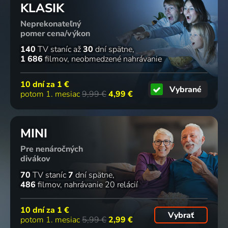
KLASIK
Neprekonateľný
pomer cena/výkon
140
TV staníc
až
30
dní spätne
1 686
filmov
neobmedzené nahrávanie
10 dní za
1 €
Vybrané
potom 1. mesiac
9,99 €
4,99 €
MINI
Pre nenáročných
divákov
70
TV staníc
7
dní spätne
486
filmov
nahrávanie 20 relácií
10 dní za
1 €
Vybrať
potom 1. mesiac
5,99 €
2,99 €