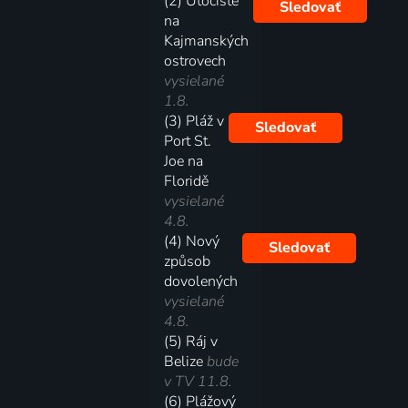
(2) Útočiště
Sledovať
na
Kajmanských
ostrovech
vysielané
1.8.
(3) Pláž v
Sledovať
Port St.
Joe na
Floridě
vysielané
4.8.
(4) Nový
Sledovať
způsob
dovolených
vysielané
4.8.
(5) Ráj v
Belize
bude
v TV 11.8.
(6) Plážový