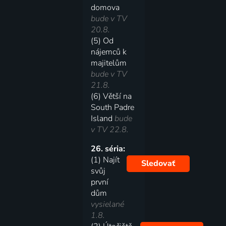
domova
bude v TV
20.8.
(5) Od
nájemců k
majitelům
bude v TV
21.8.
(6) Větší na
South Padre
Island
bude
v TV 22.8.
26. séria:
(1) Najít
Sledovať
svůj
první
dům
vysielané
1.8.