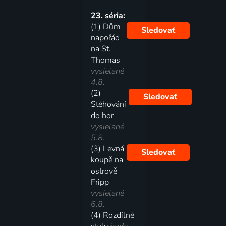
23. séria:
(1) Dům
Sledovať
napořád
na St.
Thomas
vysielané
4.8.
(2)
Sledovať
Stěhování
do hor
vysielané
5.8.
(3) Levná
Sledovať
koupě na
ostrově
Fripp
vysielané
6.8.
(4) Rozdílné