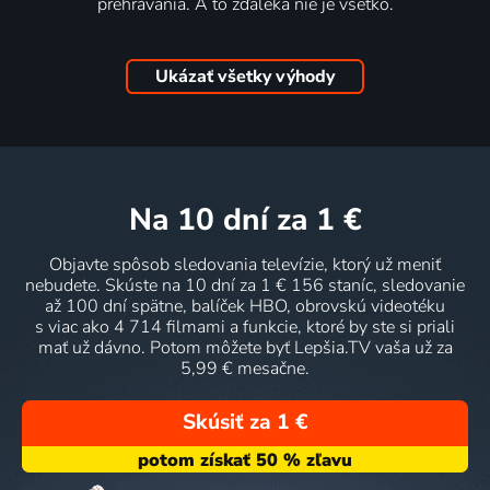
prehrávania. A to zďaleka nie je všetko.
Ukázať všetky výhody
na 10 dní
za 1 €
Objavte spôsob sledovania televízie, ktorý už meniť
nebudete. Skúste na 10 dní za 1 € 156 staníc, sledovanie
až 100 dní spätne, balíček HBO, obrovskú videotéku
s viac ako 4 714 filmami a funkcie, ktoré by ste si priali
mať už dávno. Potom môžete byť Lepšia.TV vaša už za
5,99 € mesačne.
Skúsiť za 1 €