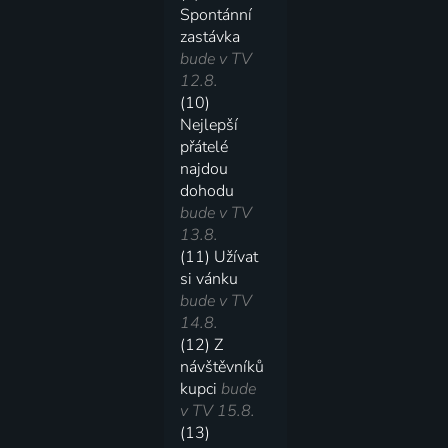
Spontánní
zastávka
bude v TV
12.8.
(10)
Nejlepší
přátelé
najdou
dohodu
bude v TV
13.8.
(11) Užívat
si vánku
bude v TV
14.8.
(12) Z
návštěvníků
kupci
bude
v TV 15.8.
(13)