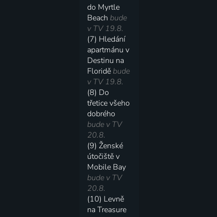
do Myrtle
Beach
bude
v TV 19.8.
(7) Hledání
apartmánu v
Destinu na
Floridě
bude
v TV 19.8.
(8) Do
třetice všeho
dobrého
bude v TV
20.8.
(9) Ženské
útočiště v
Mobile Bay
bude v TV
20.8.
(10) Levně
na Treasure