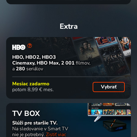
Extra
HBO, HBO2, HBO3
Cinemaxy, HBO Max
2 001
filmov
a
280
seriálov
Mesiac zadarmo
Vybrať
potom 8,99 € mes.
TV BOX
Slúži pre staršie TV.
Na sledovanie v Smart TV
nie je potrebný.
Zistiť viac