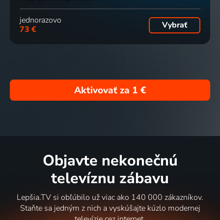
jednorazovo
Vybrať
73 €
Aktivovať za
1 €
Objavte nekonečnú
televíznu zábavu
Lepšia.TV si obľúbilo už viac ako 140 000 zákazníkov.
Staňte sa jedným z nich a vyskúšajte kúzlo modernej
televízie cez internet.