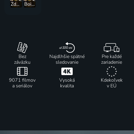
Zdědila jsem zámek
Boise Boys
Bez
Najdlhšie spätné
Pre každé
záväzku
sledovanie
zariadenie
9071 filmov
Vysoká
Kdekoľvek
a seriálov
kvalita
v EÚ