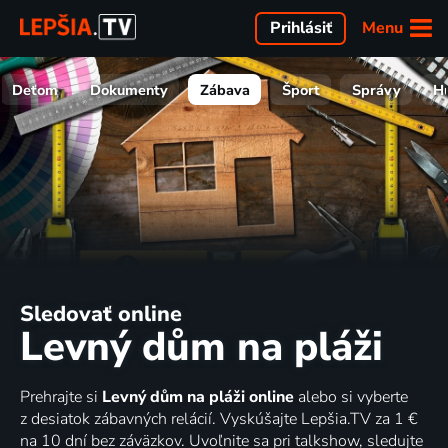
Menu
Prihlásiť
Deťom
Dokumenty
Zábava
Šport
Správy
H
Sledovať online
Levný dům na pláži
Prehrajte si
Levný dům na pláži online
alebo si vyberte
z desiatok zábavných relácií. Vyskúšajte Lepšia.TV za 1 €
na 10 dní bez záväzkov. Uvoľnite sa pri talkshow, sledujte