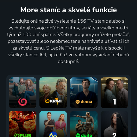
More staníc
a skvelé funkcie
Sledujte online živé vysielanie 156 TV staníc alebo si
vychutnajte svoje obľúbené filmy, seriály a všetko medzi
tým až 100 dní spätne. Všetky programy môžete pretáčať,
pozastavovať alebo neobmedzene nahrávať a užívať si ich
za skvelú cenu. S Lepšia.TV máte navyše k dispozícii
všetky stanice JOJ, aj keď už vo voľnom vysielaní nebudú
dostupné.