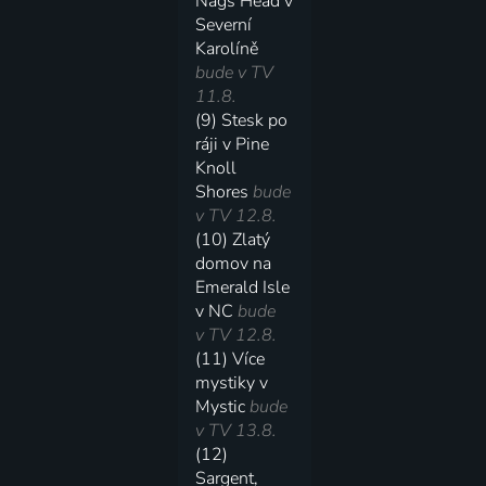
Nags Head v
Severní
Karolíně
bude v TV
11.8.
(9) Stesk po
ráji v Pine
Knoll
Shores
bude
v TV 12.8.
(10) Zlatý
domov na
Emerald Isle
v NC
bude
v TV 12.8.
(11) Více
mystiky v
Mystic
bude
v TV 13.8.
(12)
Sargent,