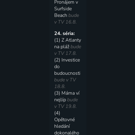
Pronájem v
Surfside
Beach
bude
v TV 16.8.
24. séria:
(1) Z Atlanty
na pláž
bude
v TV 17.8.
(2) Investice
do
budoucnosti
bude v TV
18.8.
(3) Máma ví
nejlíp
bude
v TV 19.8.
(4)
Opětovné
hledání
dokonalého