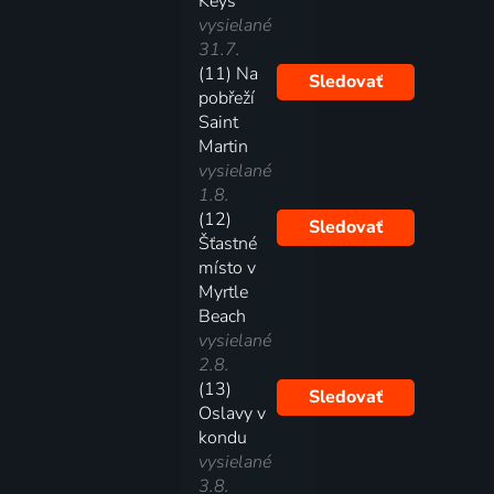
Keys
vysielané
31.7.
(11) Na
Sledovať
pobřeží
Saint
Martin
vysielané
1.8.
(12)
Sledovať
Šťastné
místo v
Myrtle
Beach
vysielané
2.8.
(13)
Sledovať
Oslavy v
kondu
vysielané
3.8.