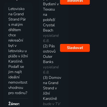
Sledovať
Bydlení v
Letovisko
Texasu
na Grand
na
Strand Pár
pobřeží
s malým
Crystal
dítětem
Beach
chce
vysielané
rekreační
6.8.
byt v
(2) Pás
Sledovať
letovisku u
ostrovů
pláže v Jižní
Outer
Karolíně.
Banks
Podaří se
vysielané
jim najít
6.8.
ideální
(3) Domov
nemovitost
na Grand
vhodnou
Strand v
pro rodinu?
Jižní
Karolíně
Žáner:
bude v TV