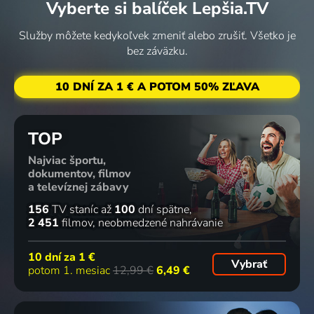
Vyberte si balíček Lepšia.TV
Služby môžete kedykoľvek zmeniť alebo zrušiť. Všetko je
bez záväzku.
10 DNÍ ZA 1 € A POTOM 50% ZĽAVA
TOP
Najviac športu,
dokumentov, filmov
a televíznej zábavy
156
TV staníc
až
100
dní spätne
2 451
filmov
neobmedzené nahrávanie
10 dní za
1 €
Vybrať
potom 1. mesiac
12,99 €
6,49 €