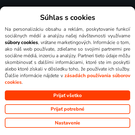
Skúsiť za 1 €
Súhlas s cookies
Na personalizáciu obsahu a reklám, poskytovanie funkcií
sociálnych médií a analýzu našej návštevnosti využívame
súbory cookies
, vrátane marketingových. Informácie o tom,
ako náš web používate, zdieľame so svojimi partnermi pre
Cez 140 000 spokojných
sociálne médiá, inzerciu a analýzy. Partneri tieto údaje môžu
skombinovať s ďalšími informáciami, ktoré ste im poskytli
divákov
alebo ktoré získali v dôsledku toho, že používate ich služby.
Ďalšie informácie nájdete v
zásadách používania súborov
cookies
.
Môžeme o Lepšia.TV hovoriť čokoľvek chceme, ale tisíce
nadšených používateľov aj tak najlepšie vedia, prečo je pre
Prijať všetko
nich tou správnou voľbou.
Prijať potrebné
Lepšia.TV sledujem už niekoľko
Nastavenie
rokov s maximálnou spokojnosťou.
Veľký výber programov a možnosť