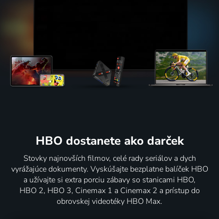
HBO dostanete ako darček
Stovky najnovších filmov, celé rady seriálov a dych
vyrážajúce dokumenty. Vyskúšajte bezplatne balíček HBO
a užívajte si extra porciu zábavy so stanicami HBO,
HBO 2, HBO 3, Cinemax 1 a Cinemax 2 a prístup do
obrovskej videotéky HBO Max.