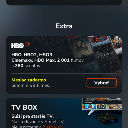
Extra
HBO, HBO2, HBO3
Cinemaxy, HBO Max
2 001
filmov
a
280
seriálov
Mesiac zadarmo
Vybrať
potom 8,99 € mes.
TV BOX
Slúži pre staršie TV.
Na sledovanie v Smart TV
nie je potrebný.
Zistiť viac