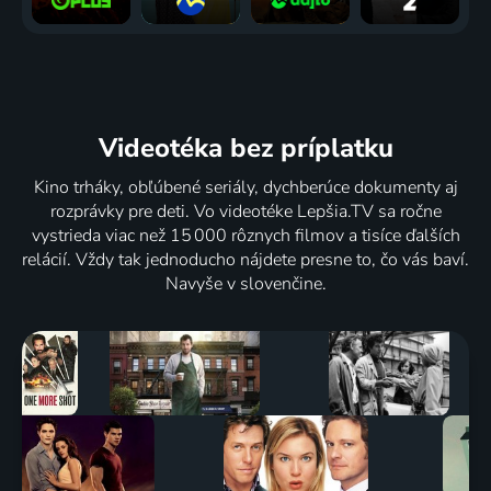
Videotéka
bez príplatku
Kino trháky, obľúbené seriály, dychberúce dokumenty aj
rozprávky pre deti. Vo videotéke Lepšia.TV sa ročne
vystrieda viac než 15 000 rôznych filmov a tisíce ďalších
relácií. Vždy tak jednoducho nájdete presne to, čo vás baví.
Navyše v slovenčine.