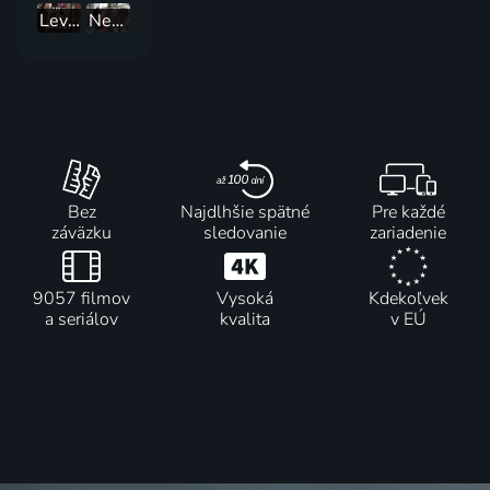
Levné staré domy I: JE. TO. TAK. STARÉ
Neprodejné domy
Bez
Najdlhšie spätné
Pre každé
záväzku
sledovanie
zariadenie
9057 filmov
Vysoká
Kdekoľvek
a seriálov
kvalita
v EÚ