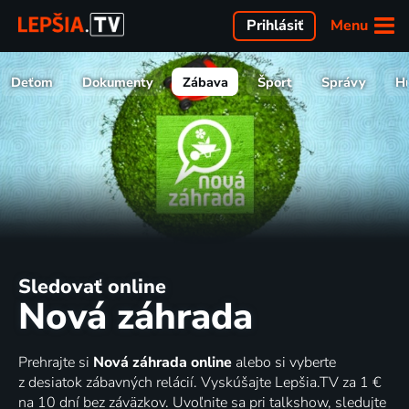
Menu
Prihlásiť
Deťom
Dokumenty
Zábava
Šport
Správy
H
Sledovať online
Nová záhrada
Prehrajte si
Nová záhrada online
alebo si vyberte
z desiatok zábavných relácií. Vyskúšajte Lepšia.TV za 1 €
na 10 dní bez záväzkov. Uvoľnite sa pri talkshow, sledujte