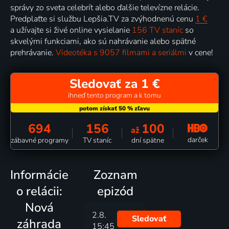
správy zo sveta celebrít alebo ďalšie televízne relácie.
Predplaťte si službu Lepšia.TV za zvýhodnenú cenu
1 €
a užívajte si živé online vysielanie
156 TV staníc
so
skvelými funkciami, ako sú nahrávanie alebo spätné
prehrávanie.
Videotéka s 9057 filmami a seriálmi
v cene!
Sledovať za 1 €
ihneď tento program a k tomu
694
156
100
až
darček
zábavné programy
TV staníc
dní spätne
Informácie
Zoznam
o relácii:
epizód
Nová
2.8.
Sledovať
záhrada
15:45