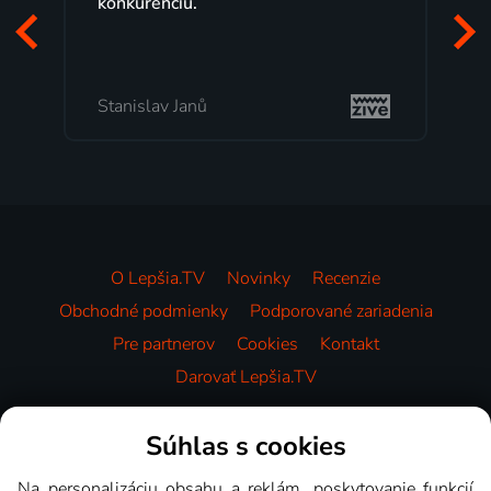
konkurenciu.
Stanislav Janů
O Lepšia.TV
Novinky
Recenzie
Obchodné podmienky
Podporované zariadenia
Pre partnerov
Cookies
Kontakt
Darovať Lepšia.TV
Videotéka
Súhlas s cookies
Na personalizáciu obsahu a reklám, poskytovanie funkcií