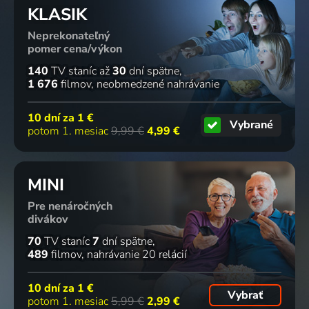
KLASIK
Neprekonateľný
pomer cena/výkon
140
TV staníc
až
30
dní spätne
1 676
filmov
neobmedzené nahrávanie
10 dní za
1 €
Vybrané
potom 1. mesiac
9,99 €
4,99 €
MINI
Pre nenáročných
divákov
70
TV staníc
7
dní spätne
489
filmov
nahrávanie 20 relácií
10 dní za
1 €
Vybrať
potom 1. mesiac
5,99 €
2,99 €