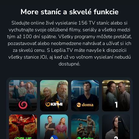
More staníc
a skvelé funkcie
Sledujte online živé vysielanie 156 TV staníc alebo si
vychutnajte svoje obľúbené filmy, seriály a všetko medzi
tým až 100 dní spätne. Všetky programy môžete pretáčať,
pozastavovať alebo neobmedzene nahrávať a užívať si ich
za skvelú cenu. S Lepšia.TV máte navyše k dispozícii
všetky stanice JOJ, aj keď už vo voľnom vysielaní nebudú
dostupné.