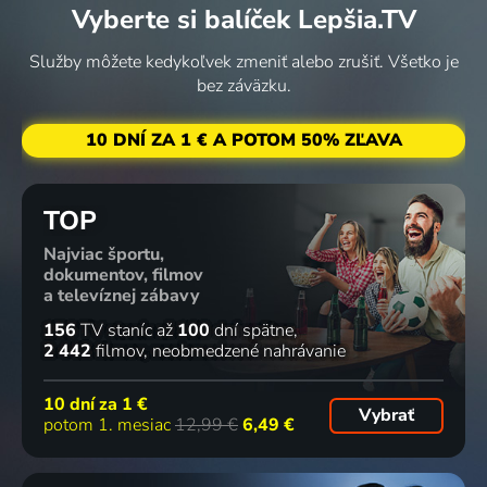
Vyberte si balíček Lepšia.TV
Služby môžete kedykoľvek zmeniť alebo zrušiť. Všetko je
bez záväzku.
10 DNÍ ZA 1 € A POTOM 50% ZĽAVA
TOP
Najviac športu,
dokumentov, filmov
a televíznej zábavy
156
TV staníc
až
100
dní spätne
2 442
filmov
neobmedzené nahrávanie
10 dní za
1 €
Vybrať
potom 1. mesiac
12,99 €
6,49 €