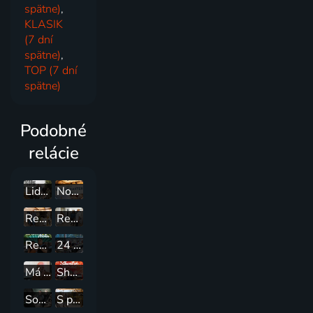
spätne)
,
KLASIK
(7 dní
spätne)
,
TOP (7 dní
spätne)
Podobné
relácie
Lidé z aljašských lesů
Nový mistr pekař: Paříž
Realitní manželství
Renovace na ostro
Renovace na Havaji
24 za 24: Poslední kuchař vyhrává III: Třetí směna
Má pekelná kočka
Shortyho vysněný obchod
Souboj bratrů: Michael proti Bryanovi
S podporou celebrit