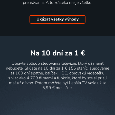
prehrávania. A to zďaleka nie je všetko.
Ukázať všetky výhody
na 10 dní
za 1 €
Objavte spôsob sledovania televízie, ktorý už meniť
nebudete. Skúste na 10 dní za 1 € 156 staníc, sledovanie
až 100 dní spätne, balíček HBO, obrovskú videotéku
s viac ako 4 709 filmami a funkcie, ktoré by ste si priali
mať už dávno. Potom môžete byť Lepšia.TV vaša už za
5,99 € mesačne.