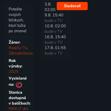
3.8.
Sledovať
Potešte
02:00
svojich
9.8. 15:40
blízkych,
bude v TV
ktorí túžia
10.8. 02:00
po zmene!
bude v TV
16.8. 15:40
Žáner:
bude v TV
Reality TV
,
17.8. 01:55
Záhradníčenie
bude v TV
Rok
výroby:
2025
Vysielané
na:
Stanica
dostupná
v balíčkoch:
MINI (7 dní