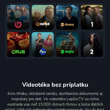
Videotéka
bez príplatku
Kino trháky, obľúbené seriály, dychberúce dokumenty aj
rozprávky pre deti. Vo videotéke Lepšia.TV sa ročne
vystrieda viac než 15 000 rôznych filmov a tisíce ďalších
relácií. Vždy tak jednoducho nájdete presne to, čo vás baví.