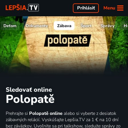
Menu
Prihlásiť
Deťom
Dokumenty
Zábava
Šport
Správy
H
Sledovať online
Polopatě
Prehrajte si
Polopatě online
alebo si vyberte z desiatok
zábavných relácií. Vyskúšajte Lepšia.TV za 1 € na 10 dní
bez záväzkov. Uvoľnite sa pri talkshow, sledujte správy zo