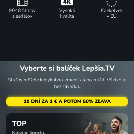
9048 filmov
Vysoká
Kdekoľvek
a seriálov
kvalita
v EÚ
Vyberte si balíček Lepšia.TV
Služby môžete kedykoľvek zmeniť alebo zrušiť. Všetko je
bez záväzku.
10 DNÍ ZA 1 € A POTOM 50% ZĽAVA
TOP
Najviac športu,