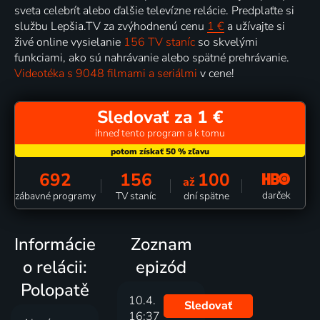
sveta celebrít alebo ďalšie televízne relácie. Predplaťte si
službu Lepšia.TV za zvýhodnenú cenu
1 €
a užívajte si
živé online vysielanie
156 TV staníc
so skvelými
funkciami, ako sú nahrávanie alebo spätné prehrávanie.
Videotéka s 9048 filmami a seriálmi
v cene!
Sledovať za 1 €
ihneď tento program a k tomu
692
156
100
až
darček
zábavné programy
TV staníc
dní spätne
Informácie
Zoznam
o relácii:
epizód
Polopatě
10.4.
Sledovať
16:37