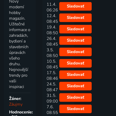
Nový
11.4.
Sledovať
moderní
06:26
hobby
12.4.
Sledovať
magazín.
08:45
Užitečné
19.4.
Sledovať
informace o
08:50
zahradách,
26.4.
Sledovať
bydlení a
08:45
stavebních
3.5.
Sledovať
úpravách
08:50
všeho
10.5.
Sledovať
druhu.
08:45
Nejnovější
17.5.
Sledovať
trendy pro
08:46
vaši
24.5.
Sledovať
inspiraci
08:47
31.5.
Sledovať
Žáner:
09:00
Záujmy
7.6.
Sledovať
Hodnocenie:
08:55