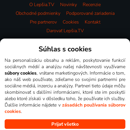
O Lepšia.TV
Novinky
Recenzie
Obchodné podmienky
Podporované zariadenia
Pre partnerov
Cookies
Kontakt
Darovať Lepšia.TV
Videotéka
Súhlas s cookies
Na personalizáciu obsahu a reklám, poskytovanie funkcií
sociálnych médií a analýzu našej návštevnosti využívame
súbory cookies
, vrátane marketingových. Informácie o tom,
ako náš web používate, zdieľame so svojimi partnermi pre
sociálne médiá, inzerciu a analýzy. Partneri tieto údaje môžu
skombinovať s ďalšími informáciami, ktoré ste im poskytli
alebo ktoré získali v dôsledku toho, že používate ich služby.
Ďalšie informácie nájdete v
zásadách používania súborov
cookies
.
Prijať všetko
Copyright © goNET s.r.o. Na tomto webe sú zobrazované obrázky