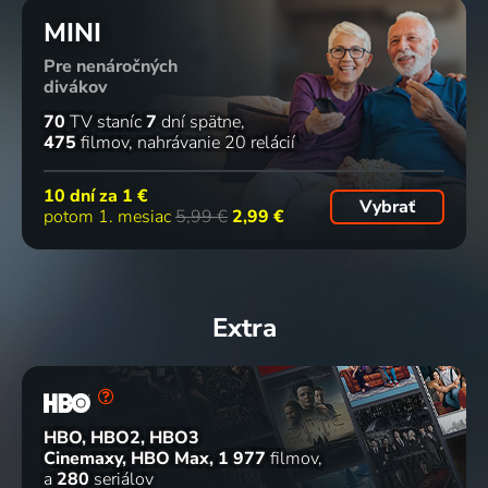
MINI
Pre nenáročných
divákov
70
TV staníc
7
dní spätne
475
filmov
nahrávanie 20 relácií
10 dní za
1 €
Vybrať
potom 1. mesiac
5,99 €
2,99 €
Extra
HBO, HBO2, HBO3
Cinemaxy, HBO Max
1 977
filmov
a
280
seriálov