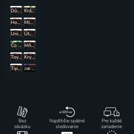
Dům v novém kabátě
Krásy přírody
House doktor
Mláďátkov
Unikátní penziony světa
Útěk na venkov
Čo budeme robiť
Mňaustar
Toymakerz
KryptoTime 2.0
Tipy a nápady
Jak potkávat svět
Bez
Najdlhšie spätné
Pre každé
záväzku
sledovanie
zariadenie