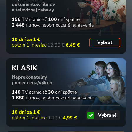
dokumentov, filmov
a televíznej zábavy
156
TV staníc
až
100
dní spätne
2 448
filmov
neobmedzené nahrávanie
10 dní za
1 €
Vybrať
potom 1. mesiac
12,99 €
6,49 €
KLASIK
Neprekonateľný
pomer cena/výkon
140
TV staníc
až
30
dní spätne
1 680
filmov
neobmedzené nahrávanie
10 dní za
1 €
Vybrané
potom 1. mesiac
9,99 €
4,99 €