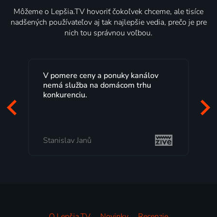
Môžeme o Lepšia.TV hovoriť čokoľvek chceme, ale tisíce
nadšených používateľov aj tak najlepšie vedia, prečo je pre
nich tou správnou voľbou.
Lepšia.TV sledujem už niekoľko
rokov s maximálnou spokojnosťou.
Veľký výber programov a možnosť
pozerať, kedy sa mi hodí, je presne
to, čo mi vyhovuje.
Milada Tomešová
O Lepšia.TV
Novinky
Recenzie