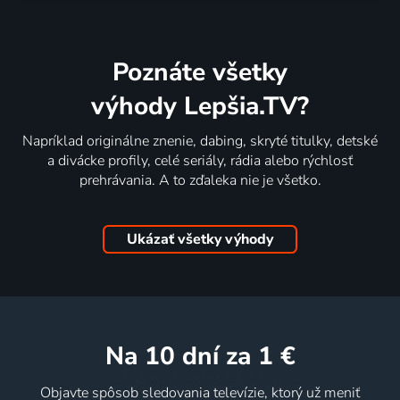
Poznáte všetky
výhody Lepšia.TV?
Napríklad originálne znenie, dabing, skryté titulky, detské
a divácke profily, celé seriály, rádia alebo rýchlosť
prehrávania. A to zďaleka nie je všetko.
Ukázať všetky výhody
na 10 dní
za 1 €
Objavte spôsob sledovania televízie, ktorý už meniť