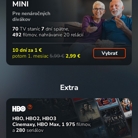
MINI
Pre nenáročných
divákov
70
TV staníc
7
dní spätne
492
filmov
nahrávanie 20 relácií
10 dní za
1 €
Vybrať
potom 1. mesiac
5,99 €
2,99 €
Extra
HBO, HBO2, HBO3
Cinemaxy, HBO Max
1 975
filmov
a
280
seriálov