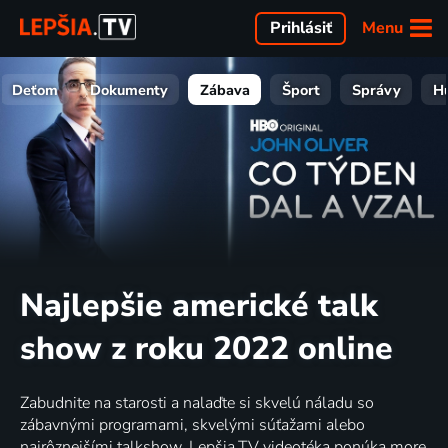
Menu
Prihlásiť
Deťom
Dokumenty
Zábava
Šport
Správy
H
Najlepšie americké talk
show z roku 2022 online
Zabudnite na starosti a nalaďte si skvelú náladu so
zábavnými programami, skvelými súťažami alebo
najrôznejšími talkshow. Lepšia.TV videotéka ponúka more