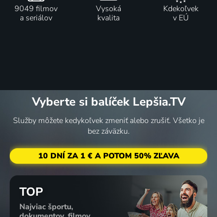
9049 filmov
Vysoká
Kdekoľvek
a seriálov
kvalita
v EÚ
Vyberte si balíček Lepšia.TV
Služby môžete kedykoľvek zmeniť alebo zrušiť. Všetko je
bez záväzku.
10 DNÍ ZA 1 € A POTOM 50% ZĽAVA
TOP
Najviac športu,
dokumentov, filmov