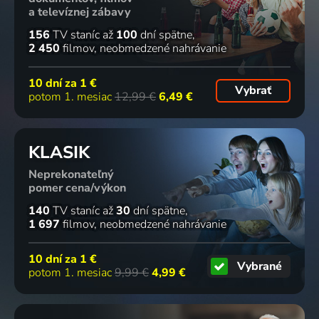
a televíznej zábavy
156
TV staníc
až
100
dní spätne
2 450
filmov
neobmedzené nahrávanie
10 dní za
1 €
Vybrať
potom 1. mesiac
12,99 €
6,49 €
KLASIK
Neprekonateľný
pomer cena/výkon
140
TV staníc
až
30
dní spätne
1 697
filmov
neobmedzené nahrávanie
10 dní za
1 €
Vybrané
potom 1. mesiac
9,99 €
4,99 €