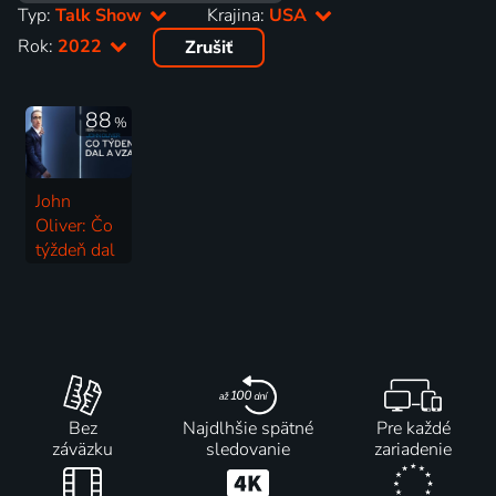
Typ:
Talk Show
Krajina:
USA
Rok:
2022
Zrušiť
88
%
John
Oliver: Čo
týždeň dal
a vzal
2014-2026 | USA | Talk Show, Komédia
Bez
Najdlhšie spätné
Pre každé
záväzku
sledovanie
zariadenie