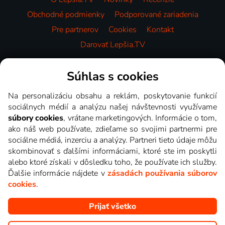
Obchodné podmienky
Podporované zariadenia
Pre partnerov
Cookies
Kontakt
Darovať Lepšia.TV
Videotéka
Súhlas s cookies
Na personalizáciu obsahu a reklám, poskytovanie funkcií
sociálnych médií a analýzu našej návštevnosti využívame
súbory cookies
, vrátane marketingových. Informácie o tom,
ako náš web používate, zdieľame so svojimi partnermi pre
sociálne médiá, inzerciu a analýzy. Partneri tieto údaje môžu
skombinovať s ďalšími informáciami, ktoré ste im poskytli
alebo ktoré získali v dôsledku toho, že používate ich služby.
Ďalšie informácie nájdete v
zásadách používania súborov
cookies
.
Prijať všetko
Copyright © goNET s.r.o. Na tomto webe sú zobrazované obrázky
z relácií TV staníc, ktoré môžete sledovať v Lepšia.TV.