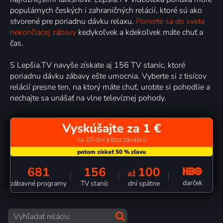
populárnych českých i zahraničných relácií, ktoré sú ako
stvorené pre poriadnu dávku relaxu.
Ponorte sa do sveta
nekončiacej zábavy
kedykoľvek a kdekoľvek máte chuť a
čas.
S Lepšia.TV navyše získate aj 156 TV staníc, ktoré
poriadnu dávku zábavy ešte umocnia. Vyberte si z tisícov
relácií presne ten, na ktorý máte chuť, urobte si pohodlie a
nechajte sa unášať na vlne televíznej pohody.
Vyskúšajte za 1 €
na 10 dní a bez záväzku
681
156
100
až
darček
zábavné programy
TV staníc
dní spätne