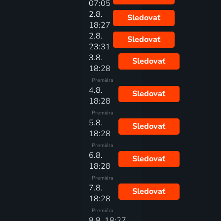
07:05
2.8.
Sledovať
18:27
2.8.
Sledovať
23:31
3.8.
Sledovať
18:28
Premiéra
4.8.
Sledovať
18:28
Premiéra
5.8.
Sledovať
18:28
Premiéra
6.8.
Sledovať
18:28
Premiéra
7.8.
Sledovať
18:28
Premiéra
8.8. 18:27