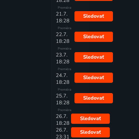
18:28
Premiéra
21.7.
Sledovať
18:28
Premiéra
22.7.
Sledovať
18:28
Premiéra
23.7.
Sledovať
18:28
Premiéra
24.7.
Sledovať
18:28
Premiéra
25.7.
Sledovať
18:28
Premiéra
26.7.
Sledovať
18:28
26.7.
Sledovať
23:31