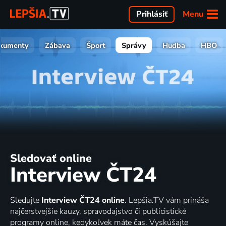
Menu
Prihlásiť
kumenty
Zábava
Šport
Správy
Hudba
HBO
Sledovať online
Interview ČT24
Sledujte
Interview ČT24 online
. Lepšia.TV vám prináša
najčerstvejšie kauzy, spravodajstvo či publicistické
programy online, kedykoľvek máte čas. Vyskúšajte