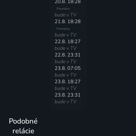
20.8. 18:28
Premiéra
bude v TV
21.8. 18:28
Premiéra
bude v TV
22.8. 18:27
bude v TV
22.8. 23:31
bude v TV
23.8. 07:05
bude v TV
23.8. 18:27
bude v TV
23.8. 23:31
bude v TV
Podobné
relácie