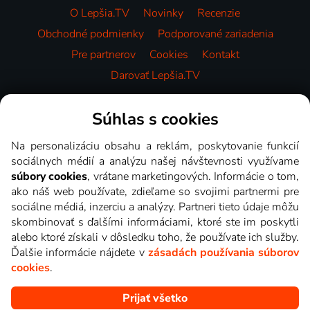
O Lepšia.TV
Novinky
Recenzie
Obchodné podmienky
Podporované zariadenia
Pre partnerov
Cookies
Kontakt
Darovať Lepšia.TV
Videotéka
Súhlas s cookies
Na personalizáciu obsahu a reklám, poskytovanie funkcií
sociálnych médií a analýzu našej návštevnosti využívame
súbory cookies
, vrátane marketingových. Informácie o tom,
ako náš web používate, zdieľame so svojimi partnermi pre
sociálne médiá, inzerciu a analýzy. Partneri tieto údaje môžu
skombinovať s ďalšími informáciami, ktoré ste im poskytli
alebo ktoré získali v dôsledku toho, že používate ich služby.
Ďalšie informácie nájdete v
zásadách používania súborov
cookies
.
Prijať všetko
Copyright © goNET s.r.o. Na tomto webe sú zobrazované obrázky