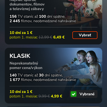
dokumentov, filmov
a televíznej zábavy
156
TV staníc
až
100
dní spätne
2 445
filmov
neobmedzené nahrávanie
10 dní za
1 €
Vybrať
potom 1. mesiac
12,99 €
6,49 €
KLASIK
Neprekonateľný
pomer cena/výkon
140
TV staníc
až
30
dní spätne
1 677
filmov
neobmedzené nahrávanie
10 dní za
1 €
Vybrané
potom 1. mesiac
9,99 €
4,99 €