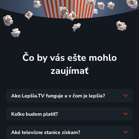
Čo by vás ešte mohlo
zaujímať
Ako Lepšia.TV funguje a v čom je lepšia?
Koľko budem platiť?
Aké televízne stanice získam?