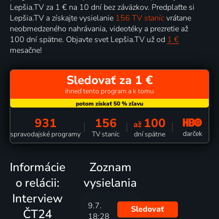
Lepšia.TV za 1 € na 10 dní bez záväzkov. Predplaťte si
Lepšia.TV a získajte vysielanie
156 TV staníc
vrátane
neobmedzeného nahrávania, videotéky a prezretie až
100 dní spätne. Objavte svet Lepšia.TV už od
1 €
mesačne!
Sledovať za 1 €
ihneď tento program a k tomu
931
156
100
až
darček
spravodajské programy
TV staníc
dní spätne
Informácie
Zoznam
o relácii:
vysielania
Interview
9.7.
Sledovať
ČT24
18:28