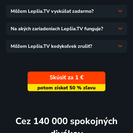
Môžem Lepšia.TV vyskúšať zadarmo?
Na akých zariadeniach Lepšia.TV funguje?
Môžem Lepšia.TV kedykoľvek zrušiť?
Skúsiť za 1 €
Cez 140 000 spokojných