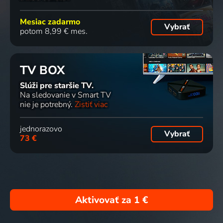
Mesiac zadarmo
Vybrať
potom 8,99 € mes.
TV BOX
Slúži pre staršie TV.
Na sledovanie v Smart TV
nie je potrebný.
Zistiť viac
jednorazovo
Vybrať
73 €
Aktivovať za
1 €