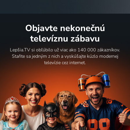
Objavte nekonečnú
televíznu zábavu
Lepšia.TV si obľúbilo už viac ako 140 000 zákazníkov.
Staňte sa jedným z nich a vyskúšajte kúzlo modernej
televízie cez internet.