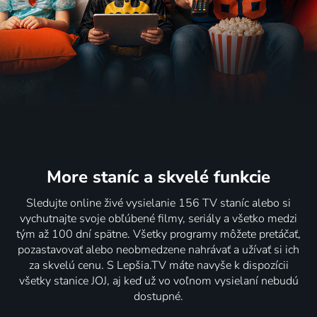
More staníc
a skvelé funkcie
Sledujte online živé vysielanie 156 TV staníc alebo si
vychutnajte svoje obľúbené filmy, seriály a všetko medzi
tým až 100 dní spätne. Všetky programy môžete pretáčať,
pozastavovať alebo neobmedzene nahrávať a užívať si ich
za skvelú cenu. S Lepšia.TV máte navyše k dispozícii
všetky stanice JOJ, aj keď už vo voľnom vysielaní nebudú
dostupné.