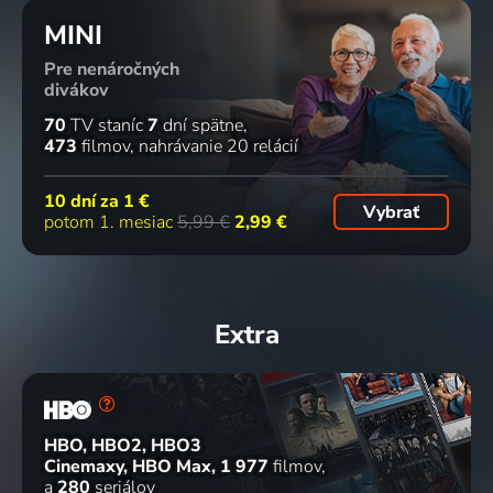
MINI
Pre nenáročných
divákov
70
TV staníc
7
dní spätne
473
filmov
nahrávanie 20 relácií
10 dní za
1 €
Vybrať
potom 1. mesiac
5,99 €
2,99 €
Extra
HBO, HBO2, HBO3
Cinemaxy, HBO Max
1 977
filmov
a
280
seriálov