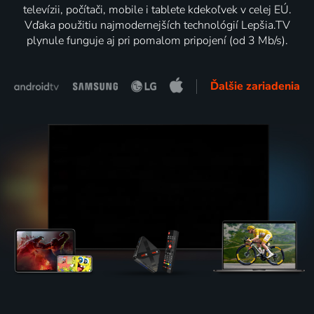
televízii, počítači, mobile i tablete kdekoľvek v celej EÚ.
Vďaka použitiu najmodernejších technológií Lepšia.TV
plynule funguje aj pri pomalom pripojení (od 3 Mb/s).
Ďalšie zariadenia