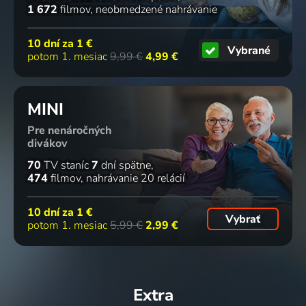
1 672
filmov
neobmedzené nahrávanie
10 dní za
1 €
Vybrané
potom 1. mesiac
9,99 €
4,99 €
MINI
Pre nenáročných
divákov
70
TV staníc
7
dní spätne
474
filmov
nahrávanie 20 relácií
10 dní za
1 €
Vybrať
potom 1. mesiac
5,99 €
2,99 €
Extra