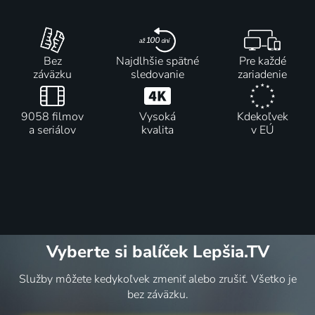
Bez
Najdlhšie spätné
Pre každé
záväzku
sledovanie
zariadenie
9058 filmov
Vysoká
Kdekoľvek
a seriálov
kvalita
v EÚ
Vyberte si balíček Lepšia.TV
Služby môžete kedykoľvek zmeniť alebo zrušiť. Všetko je
bez záväzku.