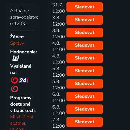
31.7.
Sledovať
Aktuálne
12:00
spravodajstvo
3.8.
Sledovať
o 12:00
12:00
3.8.
Sledovať
Žáner:
12:00
Správy
4.8.
Sledovať
12:00
Hodnocenie:
4.8.
Sledovať
12:00
Vysielané
5.8.
Sledovať
na:
12:00
5.8.
Sledovať
12:00
6.8.
Sledovať
Programy
12:00
dostupné
6.8.
Sledovať
v balíčkoch:
12:00
MINI (7 dní
7.8.
Sledovať
spätne)
,
12:00
KLASIK