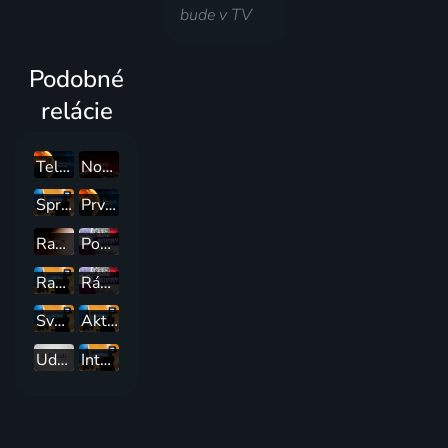
bude v TV
Podobné
relácie
Televízne noviny
Noviny TV JOJ
Správy
Prvé televízne noviny
Ranné noviny
Popoludnie naživo s Joj 24
Ranné správy
Ráno naživo s Joj 24
Svet :24
Aktuálne :24
Události
Interview :24