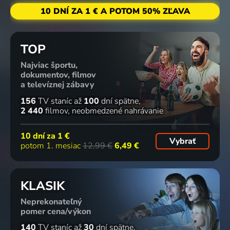
10 DNÍ ZA 1 € A POTOM 50% ZĽAVA
TOP
Najviac športu,
dokumentov, filmov
a televíznej zábavy
156
TV staníc
až
100
dní spätne
2 440
filmov
neobmedzené nahrávanie
10 dní za
1 €
Vybrať
potom 1. mesiac
12,99 €
6,49 €
KLASIK
Neprekonateľný
pomer cena/výkon
140
TV staníc
až
30
dní spätne