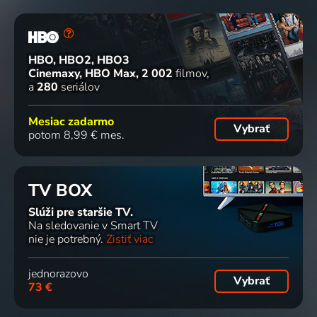
HBO, HBO2, HBO3
Cinemaxy, HBO Max
2 002
filmov
a
280
seriálov
Mesiac zadarmo
Vybrať
potom 8,99 € mes.
TV BOX
Slúži pre staršie TV.
Na sledovanie v Smart TV
nie je potrebný.
Zistiť viac
jednorazovo
Vybrať
73 €