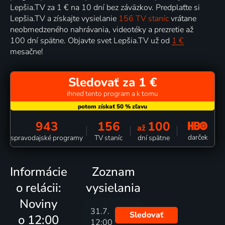
Lepšia.TV za 1 € na 10 dní bez záväzkov. Predplaťte si
Lepšia.TV a získajte vysielanie
156 TV staníc
vrátane
neobmedzeného nahrávania, videotéky a prezretie až
100 dní spätne. Objavte svet Lepšia.TV už od
1 €
mesačne!
Sledovať za 1 €
ihneď tento program a k tomu
943
156
100
až
darček
spravodajské programy
TV staníc
dní spätne
Informácie
Zoznam
o relácii:
vysielania
Noviny
31.7.
Sledovať
o 12:00
12:00