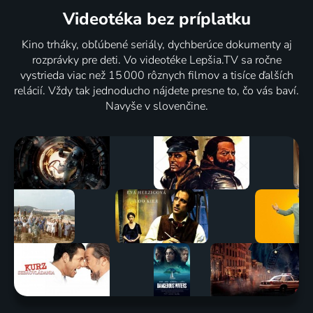
Videotéka
bez príplatku
Kino trháky, obľúbené seriály, dychberúce dokumenty aj
rozprávky pre deti. Vo videotéke Lepšia.TV sa ročne
vystrieda viac než 15 000 rôznych filmov a tisíce ďalších
relácií. Vždy tak jednoducho nájdete presne to, čo vás baví.
Navyše v slovenčine.