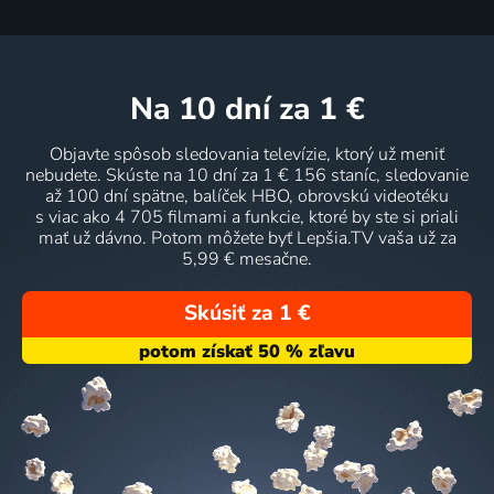
na 10 dní
za 1 €
Objavte spôsob sledovania televízie, ktorý už meniť
nebudete. Skúste na 10 dní za 1 € 156 staníc, sledovanie
až 100 dní spätne, balíček HBO, obrovskú videotéku
s viac ako 4 705 filmami a funkcie, ktoré by ste si priali
mať už dávno. Potom môžete byť Lepšia.TV vaša už za
5,99 € mesačne.
Skúsiť za 1 €