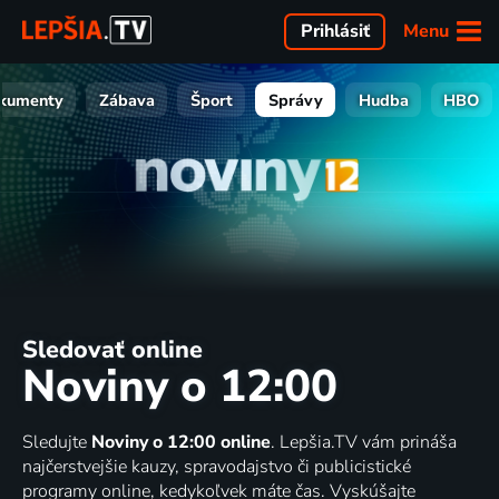
Menu
Prihlásiť
kumenty
Zábava
Šport
Správy
Hudba
HBO
Sledovať online
Noviny o 12:00
Sledujte
Noviny o 12:00 online
. Lepšia.TV vám prináša
najčerstvejšie kauzy, spravodajstvo či publicistické
programy online, kedykoľvek máte čas. Vyskúšajte