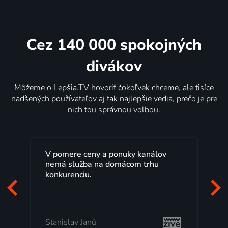
Cez 140 000 spokojných
divákov
Môžeme o Lepšia.TV hovoriť čokoľvek chceme, ale tisíce
nadšených používateľov aj tak najlepšie vedia, prečo je pre
nich tou správnou voľbou.
lov
Lepšia.TV sledujem už niekoľko
u
rokov s maximálnou spokojnosťou.
Veľký výber programov a možnosť
pozerať, kedy sa mi hodí, je presne
to, čo mi vyhovuje.
Milada Tomešová