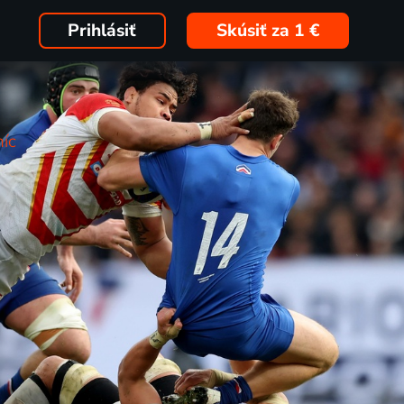
Prihlásiť
Skúsiť za 1 €
íc