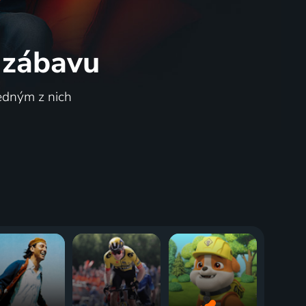
 zábavu
 Hove
Newcastle United - Tottenham
jedným z nich
Hotspur
pohár
4.8. | Futbal | Anglický Ligový pohár