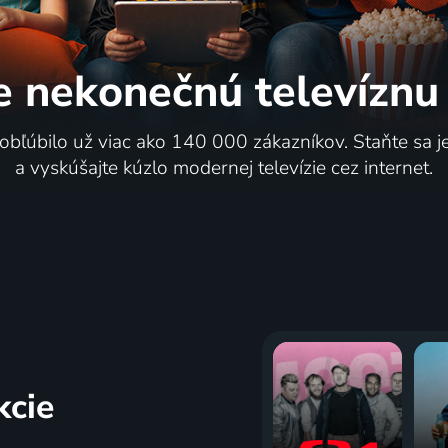
e nekonečnú
televíznu
na Tenerife - Trapani
Arsenal FC - Brighton &
 obľúbilo už viac ako 140 000 zákazníkov. Staňte sa 
Albion
a vyskúšajte kúzlo modernej televízie cez internet.
ketbal | Liga mistrů
3.8. | Futbal | Anglický Ligový 
kcie