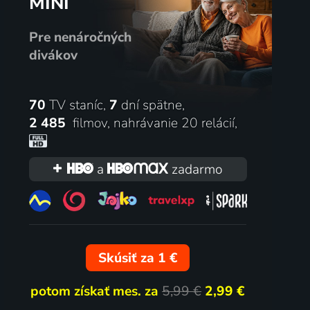
MINI
ers -
Fidži - Skotsko
Pre nenáročných
5.8. | Ragby | Nations Championship
divákov
pohár
70
TV staníc,
7
dní spätne,
2 485
filmov
,
nahrávanie 20 relácií
,
a
zadarmo
Tottenham Hotspur -
Skúsiť za 1 €
Doncaster Rovers
potom získať mes. za
5,99 €
2,99 €
pohár
2.8. | Futbal | Anglický Ligový pohár