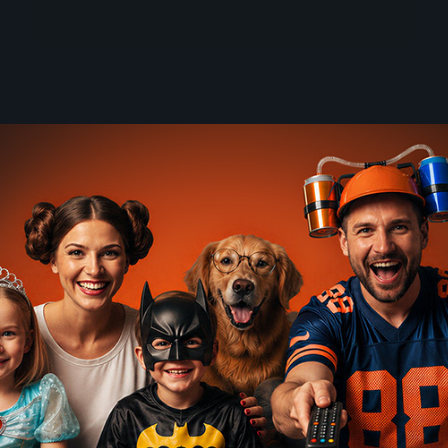
n - Stade Lavallois
Stade Lavallois - FC Ro
bal | Ligue 2
3.8. | Futbal | Ligue 2