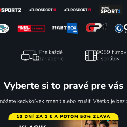
s World Matchplay
Lincoln City - Chelsea F
Pre každé
9089 filmov
2026
3.8. | Futbal | Anglický Ligový 
zariadenie
a seriálov
ípky | World Matchplay Darts
Vyberte si to pravé pre vás
ôžete kedykoľvek zmeniť alebo zrušiť. Všetko je bez
10 DNÍ ZA 1 € A POTOM 50% ZĽAVA