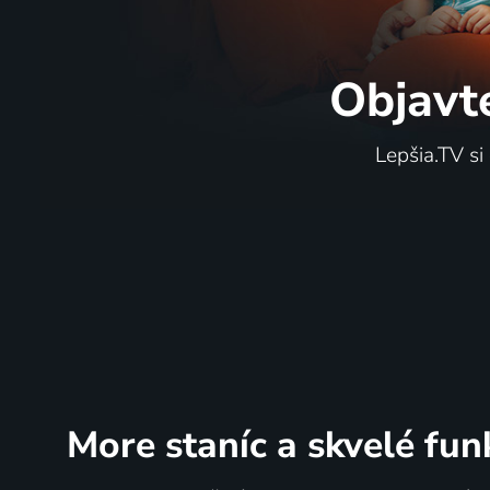
Objavt
AEK BC - Patrioti Levice
La Lagu
Lepšia.TV si
3.8. | Basketbal | Liga mistrů
Shark
3.8. | Bas
More staníc
a skvelé fun