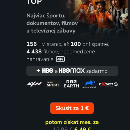
TOP
Epic Series - 4Islands Epic
Liverpo
Najviac športu,
Extrémne športy
4.8. | Fut
dokumentov, filmov
a televíznej zábavy
156
TV staníc, až
100
dní spätne,
4 438
filmov
,
neobmedzené
nahrávanie
,
a
zadarmo
Bnei Penlink Herzliya - Tofas
Liverpo
Skúsiť za 1 €
Bursa
FC
potom získať mes. za
2.8. | Basketbal | Liga mistrů
2.8. | Fut
12,99 €
6,49 €