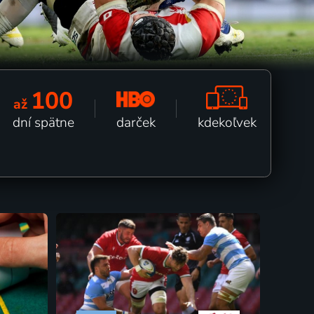
100
až
kdekoľvek
darček
dní spätne