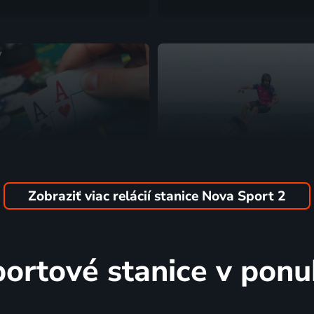
y
Zobraziť viac relácií stanice Nova Sport 2
oker show 2026
SFT E-Foil World Cup
Extrémne športy
ortové stanice v pon
y