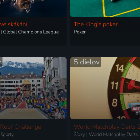
vé skákání
The King's poker
 | Global Champions League
Poker
y
5 dielov
Roof Challenge
World Matchplay Darts
športy
Šípky | World Matchplay Darts