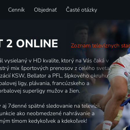
Cenník
Objednať
Časté otázky
 2 ONLINE
Zoznam televíznych stan
 vysielaný v HD kvalite, ktorý na Vás čaká v
estrý mix športových prenosov z celého sveta,
ácií KSW, Bellator a PFL, šípkového okruhu
lovej ligy, plávania, francúzskeho a
rbalovej superligy mužov a žien.
y aj 7denné spätné sledovanie na televízii,
é funkcie ako neobmedzené nahrávanie a
eným tímom kedykoľvek a kdekoľvek!