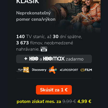
KLASIK
ol FC - Crystal Palace
Wolverhampton Wander
Neprekonateľný
bal | Anglický Ligový pohár
Chelsea FC
pomer cena/výkon
4.8. | Futbal | Anglický Ligový 
140
TV staníc, až
30
dní spätne,
3 673
filmov
,
neobmedzené
nahrávanie
,
a
zadarmo
ol FC - Southampton
Huddersfield Town -
Skúsiť za 1 €
Manchester City
potom získať mes. za
9,99 €
4,99 €
bal | Anglický Ligový pohár
2.8. | Futbal | Anglický Ligový 