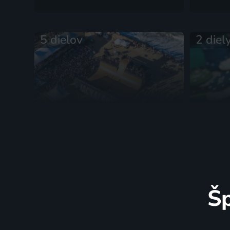
5 dielov
2 diel
JACKALOPE 2026 - Virginia
SpadeP
Beach
Poker
Extrémne športy
Šp
3 diely
4 diel