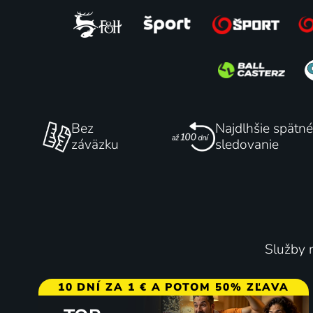
KSW 120: Haratyk vs. Leśko
Women'
Bez
Najdlhšie spätné
Bojové športy | KSW
Darts 
záväzku
sledovanie
26.7. | Š
2 diely
Služby m
10 DNÍ ZA 1 € A POTOM 50% ZĽAVA