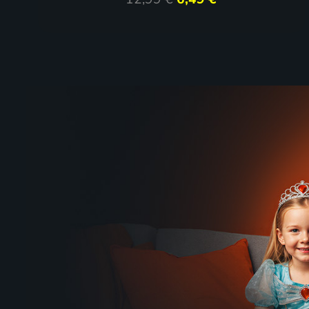
Port Vale - Arsenal FC
FC Roue
3.8. | Futbal | Anglický Ligový pohár
3.8. | Fut