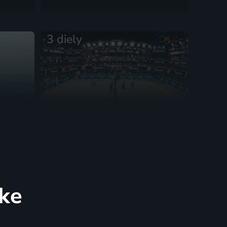
3 diely
Queen & King of the Court
Extrémne športy
uke