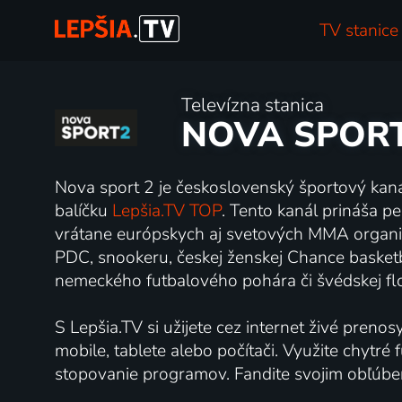
TV stanice
Televízna stanica
NOVA SPORT
Nova sport 2 je československý športový kanál
balíčku
Lepšia.TV TOP
. Tento kanál prináša p
vrátane európskych aj svetových MMA organiz
PDC, snookeru, českej ženskej Chance basketba
nemeckého futbalového pohára či švédskej flo
S Lepšia.TV si užijete cez internet živé prenos
mobile, tablete alebo počítači. Využite chytr
stopovanie programov. Fandite svojim obľúb