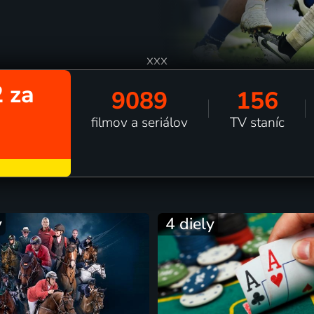
xxx
 za
9089
156
filmov a seriálov
TV staníc
y
4 diely