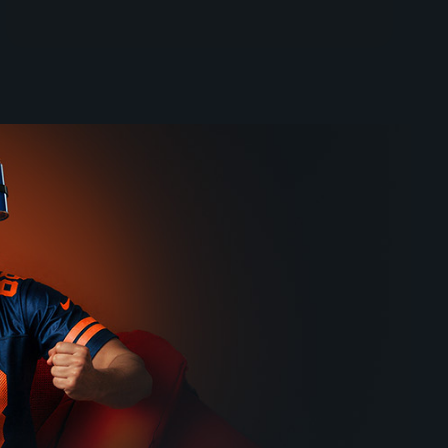
uen
Elan Chalon - ALBA BERLIN
3.8. | Basketbal | Liga mistrů