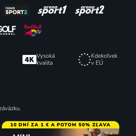
C
Newcastle United - Bradford
Vysoká
Kdekoľvek
pohár
City
kvalita
v EÚ
3.8. | Futbal | Anglický Ligový pohár
 záväzku.
10 DNÍ ZA 1 € A POTOM 50% ZĽAVA