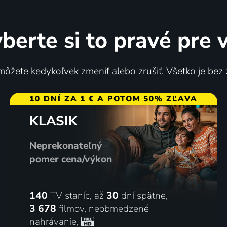
berte si to pravé pre 
ôžete kedykoľvek zmeniť alebo zrušiť. Všetko je bez
10 DNÍ ZA 1 € A POTOM 50% ZĽAVA
KLASIK
Neprekonateľný
pomer cena/výkon
140
TV staníc, až
30
dní spätne,
3 678
filmov
,
neobmedzené
nahrávanie
,