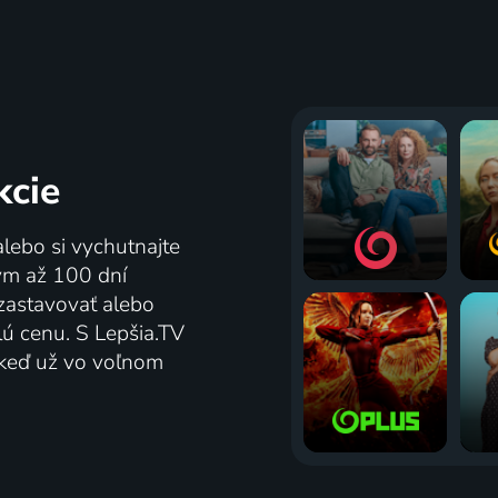
kcie
alebo si vychutnajte
tým až 100 dní
zastavovať alebo
lú cenu. S Lepšia.TV
j keď už vo voľnom