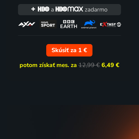
a
zadarmo
Skúsiť za 1 €
potom získať mes. za
12,99 €
6,49 €