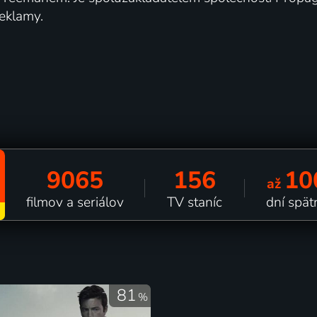
reklamy.
9065
156
10
až
filmov a seriálov
TV staníc
dní spät
81
%