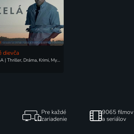
é dievča
2014 | USA | Thriller, Dráma, Krimi, Mysteriózny
Pre každé
9065 filmov
zariadenie
a seriálov