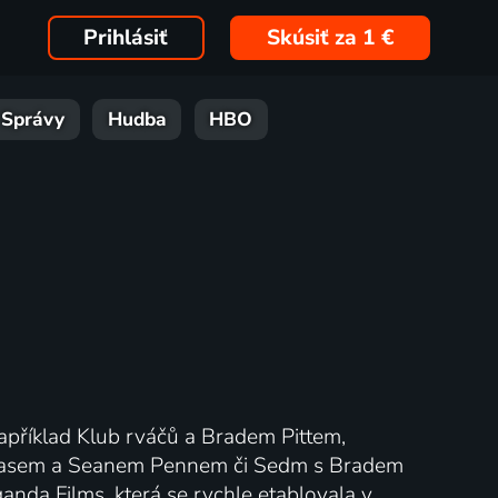
Prihlásiť
Skúsiť za 1 €
Správy
Hudba
HBO
například Klub rváčů a Bradem Pittem,
lasem a Seanem Pennem či Sedm s Bradem
da Films, která se rychle etablovala v