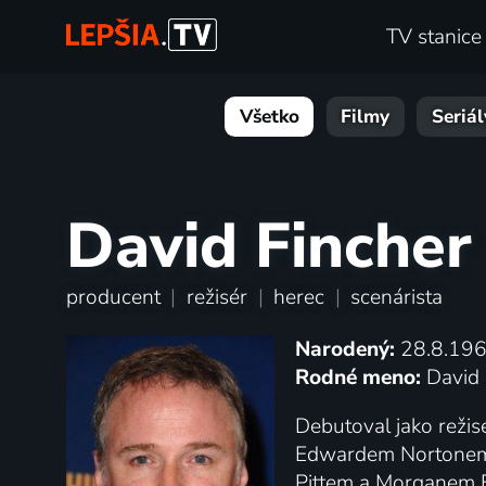
TV stanice
Všetko
Filmy
Seriál
David Fincher
producent
|
režisér
|
herec
|
scenárista
Narodený:
28.8.196
Rodné meno:
David 
Debutoval jako režis
Edwardem Nortonem 
Pittem a Morganem F