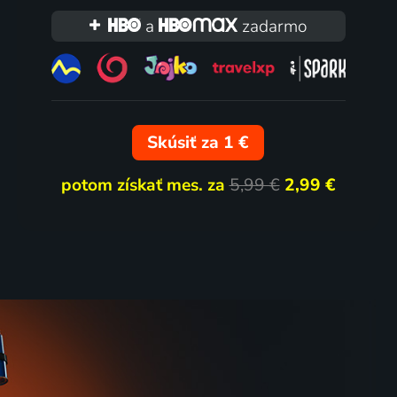
a
zadarmo
Skúsiť za 1 €
potom získať mes. za
5,99 €
2,99 €