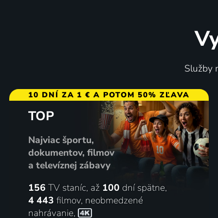
Vy
Služby m
10 DNÍ ZA 1 € A POTOM 50% ZĽAVA
TOP
Najviac športu,
dokumentov, filmov
a televíznej zábavy
156
TV staníc, až
100
dní spätne,
4 443
filmov
,
neobmedzené
nahrávanie
,