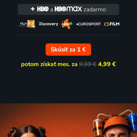
a
zadarmo
Skúsiť za 1 €
potom získať mes. za
9,99 €
4,99 €