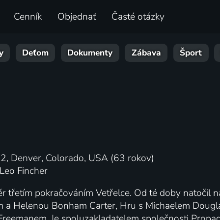
Cenník
Objednať
Časté otázky
y
Deťom
Dokumenty
Zábava
Šport
2, Denver, Colorado, USA (63 rokov)
Leo Fincher
ér třetím pokračováním Vetřelce. Od té doby natočil 
a Helenou Bonham Carter, Hru s Michaelem Doug
reemanem. Je spoluzakladatelem společnosti Propagan