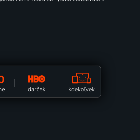
0
kdekoľvek
darček
ne