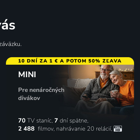
vás
 záväzku.
10 DNÍ ZA 1 € A POTOM 50% ZĽAVA
MINI
Pre nenáročných
divákov
70
TV staníc,
7
dní spätne,
2 488
filmov
,
nahrávanie 20 relácií
,