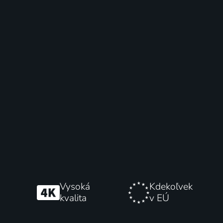
Vysoká
Kdekoľvek
kvalita
v EÚ