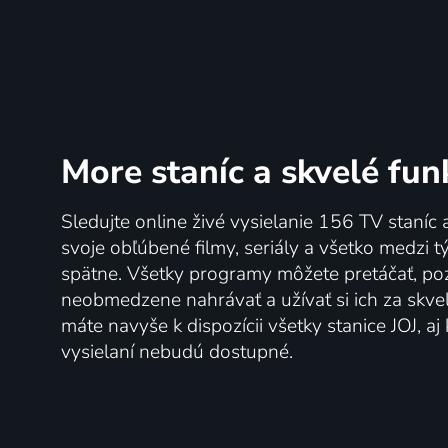
More staníc
a skvelé fun
Sledujte online živé vysielanie 156 TV staníc 
svoje obľúbené filmy, seriály a všetko medzi 
spätne. Všetky programy môžete pretáčať, po
neobmedzene nahrávať a užívať si ich za skve
máte navyše k dispozícii všetky stanice JOJ, a
vysielaní nebudú dostupné.