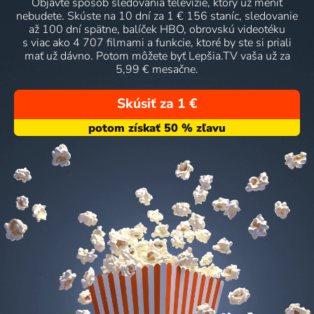
Objavte spôsob sledovania televízie, ktorý už meniť
nebudete. Skúste na 10 dní za 1 € 156 staníc, sledovanie
až 100 dní spätne, balíček HBO, obrovskú videotéku
s viac ako 4 707 filmami a funkcie, ktoré by ste si priali
mať už dávno. Potom môžete byť Lepšia.TV vaša už za
5,99 € mesačne.
Skúsiť za 1 €