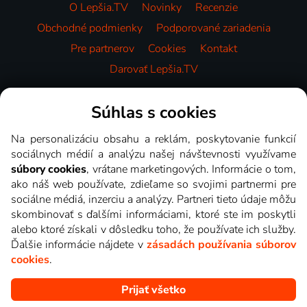
O Lepšia.TV
Novinky
Recenzie
Obchodné podmienky
Podporované zariadenia
Pre partnerov
Cookies
Kontakt
Darovať Lepšia.TV
Videotéka
Súhlas s cookies
Na personalizáciu obsahu a reklám, poskytovanie funkcií
sociálnych médií a analýzu našej návštevnosti využívame
súbory cookies
, vrátane marketingových. Informácie o tom,
ako náš web používate, zdieľame so svojimi partnermi pre
sociálne médiá, inzerciu a analýzy. Partneri tieto údaje môžu
skombinovať s ďalšími informáciami, ktoré ste im poskytli
alebo ktoré získali v dôsledku toho, že používate ich služby.
Ďalšie informácie nájdete v
zásadách používania súborov
cookies
.
Prijať všetko
Copyright © goNET s.r.o. Na tomto webe sú zobrazované obrázky
z relácií TV staníc, ktoré môžete sledovať v Lepšia.TV.