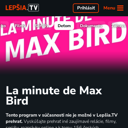
Menu
Prihlásiť
tko
Filmy
Seriály
Deťom
Dokumenty
Zábava
La minute de Max
Bird
Tento program v súčasnosti nie je možné v Lepšia.TV
prehrať.
Vyskúšajte prehrať iné zaujímavé relácie, filmy,
seriály, rozprávky online a k tomu 156 českých