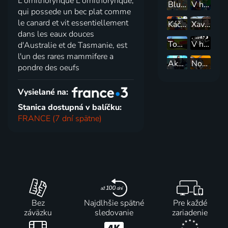
L'ornithorynque L'ornithorynque,
Bluey
V hlave
qui possede un bec plat comme
le canard et vit essentiellement
Káčerovo
Xavier Riddle a Tajné múzeum
dans les eaux douces
Tom a Jerry
V hlave 2
d'Australie et de Tasmanie, est
l'un des rares mammifere a
Ako si vycvičiť draka 3
Nové dobrodružstvá Toma a Jerryho
pondre des oeufs
Vysielané na:
Stanica dostupná v balíčku:
FRANCE (7 dní spätne)
Bez
Najdlhšie spätné
Pre každé
záväzku
sledovanie
zariadenie