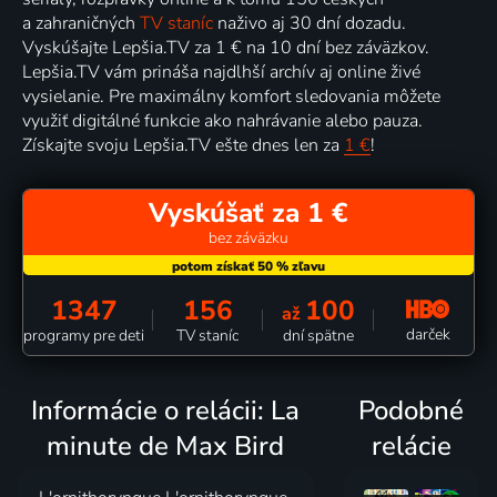
a zahraničných
TV staníc
naživo aj 30 dní dozadu.
Vyskúšajte Lepšia.TV za 1 € na 10 dní bez záväzkov.
Lepšia.TV vám prináša najdlhší archív aj online živé
vysielanie. Pre maximálny komfort sledovania môžete
využiť digitálné funkcie ako nahrávanie alebo pauza.
Získajte svoju Lepšia.TV ešte dnes len za
1 €
!
Vyskúšať za 1 €
bez záväzku
1347
156
100
až
darček
programy pre deti
TV staníc
dní spätne
Informácie o relácii: La
Podobné
minute de Max Bird
relácie