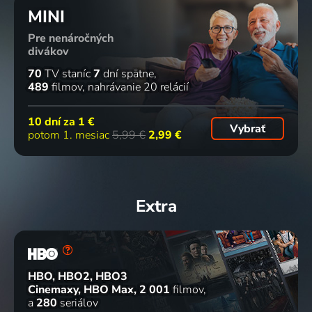
MINI
Pre nenáročných
divákov
70
TV staníc
7
dní spätne
489
filmov
nahrávanie 20 relácií
10 dní za
1 €
Vybrať
potom 1. mesiac
5,99 €
2,99 €
Extra
HBO, HBO2, HBO3
Cinemaxy, HBO Max
2 001
filmov
a
280
seriálov