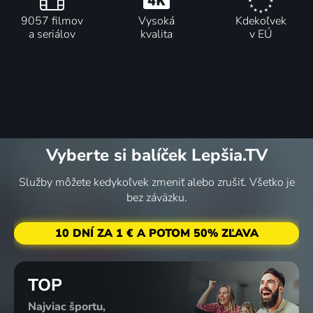
9057 filmov
Vysoká
Kdekoľvek
a seriálov
kvalita
v EÚ
Vyberte si balíček Lepšia.TV
Služby môžete kedykoľvek zmeniť alebo zrušiť. Všetko je
bez záväzku.
10 DNÍ ZA 1 € A POTOM 50% ZĽAVA
TOP
Najviac športu,