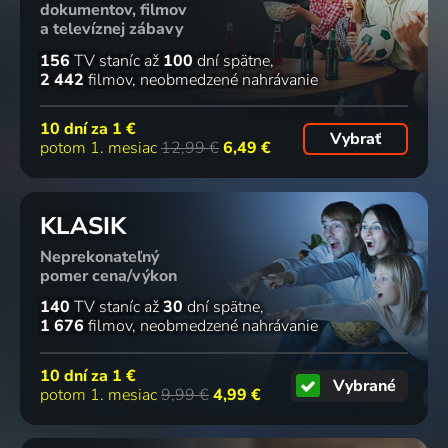
dokumentov, filmov
a televíznej zábavy
156
TV staníc
až
100
dní spätne
2 442
filmov
neobmedzené nahrávanie
10 dní za
1 €
Vybrať
potom 1. mesiac
12,99 €
6,49 €
KLASIK
Neprekonateľný
pomer cena/výkon
140
TV staníc
až
30
dní spätne
1 676
filmov
neobmedzené nahrávanie
10 dní za
1 €
Vybrané
potom 1. mesiac
9,99 €
4,99 €