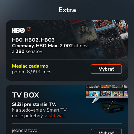
Extra
HBO, HBO2, HBO3
Cinemaxy, HBO Max
2 002
filmov
a
280
seriálov
Mesiac zadarmo
Vybrať
potom 8,99 € mes.
TV BOX
Slúži pre staršie TV.
Na sledovanie v Smart TV
nie je potrebný.
Zistiť viac
jednorazovo
Vybrať