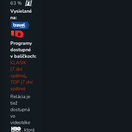
63 %
Vysielané
na:
Programy
dostupné
v balíčkoch:
KLASIK
(7 dní
spätne)
,
TOP (7 dní
spätne)
Relácia je
tiež
dostupná
vo
videotéke
, ktorá