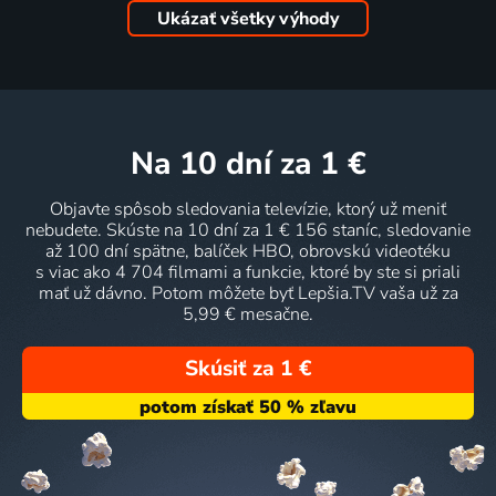
Ukázať všetky výhody
na 10 dní
za 1 €
Objavte spôsob sledovania televízie, ktorý už meniť
nebudete. Skúste na 10 dní za 1 € 156 staníc, sledovanie
až 100 dní spätne, balíček HBO, obrovskú videotéku
s viac ako 4 704 filmami a funkcie, ktoré by ste si priali
mať už dávno. Potom môžete byť Lepšia.TV vaša už za
5,99 € mesačne.
Skúsiť za 1 €