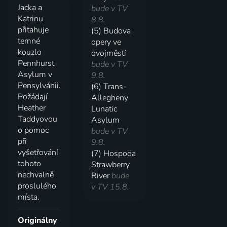
Jacka a
bude v TV
Katrinu
8.8.
přitahuje
(5) Budova
temné
opery ve
kouzlo
dvojměstí
Pennhurst
bude v TV
Asylum v
9.8.
Pensylvánii.
(6) Trans-
Požádají
Allegheny
Heather
Lunatic
Taddyovou
Asylum
o pomoc
bude v TV
při
9.8.
vyšetřování
(7) Hospoda
tohoto
Strawberry
nechvalně
River
bude
proslulého
v TV 15.8.
místa.
Originálny