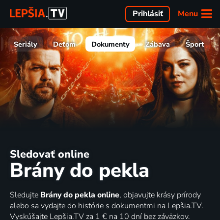
Menu
Prihlásiť
Seriály
Deťom
Dokumenty
Zábava
Šport
Sledovať online
Brány do pekla
Sledujte
Brány do pekla online
, objavujte krásy prírody
alebo sa vydajte do histórie s dokumentmi na Lepšia.TV.
Vyskúšajte Lepšia.TV za 1 € na 10 dní bez záväzkov.