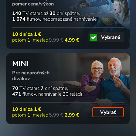
pomer cena/výkon
140
TV staníc
až
30
dní spätne
1 674
filmov
neobmedzené nahrávanie
10 dní za
1 €
Vybrané
potom 1. mesiac
9,99 €
4,99 €
MINI
Pre nenáročných
divákov
70
TV staníc
7
dní spätne
471
filmov
nahrávanie 20 relácií
10 dní za
1 €
Vybrať
potom 1. mesiac
5,99 €
2,99 €