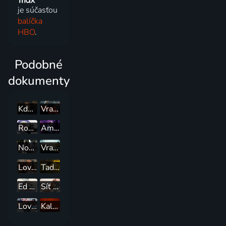
je súčasťou
balíčka
HBO
.
Podobné
dokumenty
Kde se skrývá vražda
Vražedné nahrávky
Rození obchodníci
Americký detektiv s poručíkem Joe Kendou
Noční policejní zásahy
Vražda v srdci země
Lovci odpadu: Restaurátoři
Tady žije ďábel: Stíny smrti
Ed Stafford: První z kola ven
Síť lží
Lovci odpadu
Kalifornští hasiči