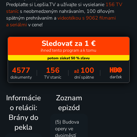
Predplaťte si Lepšia.TV a užívajte si vysielanie
156 TV
staníc
s neobmedzeným nahrávaním, 100 dňovým
spätným prehrávaním a
videotékou s 9062 filmami
a seriálmi
v cene!
Sledovať za 1 €
ihneď tento program a k tomu
4577
156
100
až
darček
dokumenty
TV staníc
dní spätne
Informácie
Zoznam
o relácii:
epizód
Brány do
(5) Budova
pekla
opery ve
dvojměstí