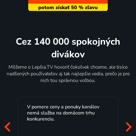
Cez 140 000 spokojných
divákov
Môžeme o Lepšia.TV hovoriť čokoľvek chceme, ale tisíce
nadšených používateľov aj tak najlepšie vedia, prečo je pre
nich tou správnou voľbou.
Lepšia.TV sledujem už niekoľko
rokov s maximálnou spokojnosťou.
Veľký výber programov a možnosť
pozerať, kedy sa mi hodí, je presne
to, čo mi vyhovuje.