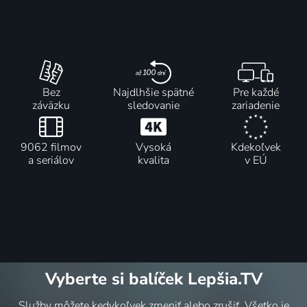
Bez
Najdlhšie spätné
Pre každé
záväzku
sledovanie
zariadenie
9062 filmov
Vysoká
Kdekoľvek
a seriálov
kvalita
v EÚ
Vyberte si balíček Lepšia.TV
Služby môžete kedykoľvek zmeniť alebo zrušiť. Všetko je