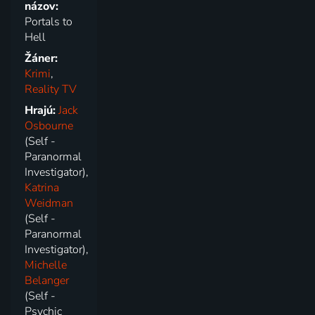
názov:
Portals to
Hell
Žáner:
Krimi
,
Reality TV
Hrajú:
Jack
Osbourne
(Self -
Paranormal
Investigator),
Katrina
Weidman
(Self -
Paranormal
Investigator),
Michelle
Belanger
(Self -
Psychic