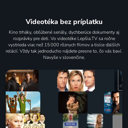
Videotéka
bez príplatku
Kino trháky, obľúbené seriály, dychberúce dokumenty aj
rozprávky pre deti. Vo videotéke Lepšia.TV sa ročne
vystrieda viac než 15 000 rôznych filmov a tisíce ďalších
relácií. Vždy tak jednoducho nájdete presne to, čo vás baví.
Navyše v slovenčine.