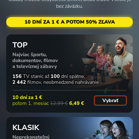
bez záväzku.
10 DNÍ ZA 1 € A POTOM 50% ZĽAVA
TOP
Najviac športu,
dokumentov, filmov
a televíznej zábavy
156
TV staníc
až
100
dní spätne
2 442
filmov
neobmedzené nahrávanie
10 dní za
1 €
Vybrať
potom 1. mesiac
12,99 €
6,49 €
KLASIK
Neprekonateľný