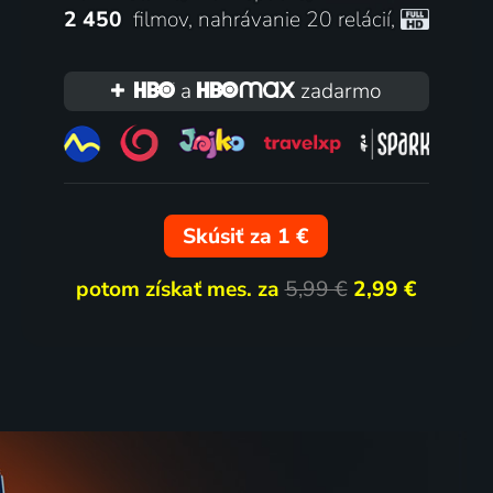
2 450
filmov
,
nahrávanie 20 relácií
,
a
zadarmo
Skúsiť za 1 €
potom získať mes. za
5,99 €
2,99 €