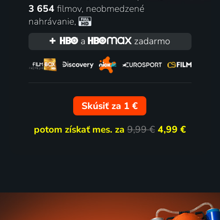
3 654
filmov
,
neobmedzené
nahrávanie
,
a
zadarmo
Skúsiť za 1 €
potom získať mes. za
9,99 €
4,99 €