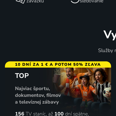
záväzku
sledovanie
Vy
Služby m
10 DNÍ ZA 1 € A POTOM 50% ZĽAVA
TOP
Najviac športu,
dokumentov, filmov
a televíznej zábavy
156
TV staníc, až
100
dní spätne,