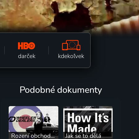
kdekoľvek
darček
Podobné dokumenty
Rození obchodníci
Jak se to dělá