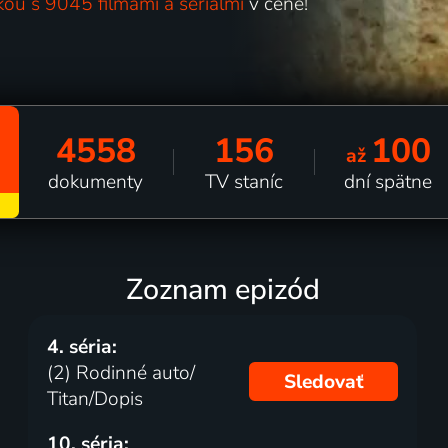
kou s 9045 filmami a seriálmi
v cene!
4558
156
100
až
dokumenty
TV staníc
dní spätne
Zoznam epizód
4. séria:
(2) Rodinné auto/
Sledovať
Titan/Dopis
10. séria: