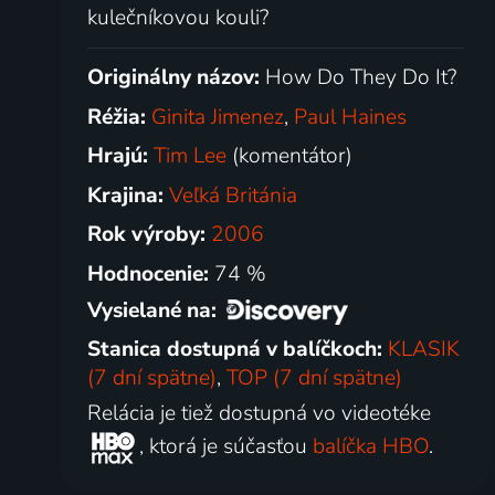
kulečníkovou kouli?
Originálny názov:
How Do They Do It?
Réžia:
Ginita Jimenez
,
Paul Haines
Hrajú:
Tim Lee
(komentátor)
Krajina:
Veľká Británia
Rok výroby:
2006
Hodnocenie:
74 %
Vysielané na:
Stanica dostupná v balíčkoch:
KLASIK
(7 dní spätne)
,
TOP (7 dní spätne)
Relácia je tiež dostupná vo videotéke
, ktorá je súčasťou
balíčka HBO
.