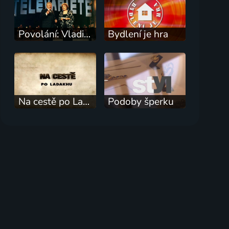
Povolání: Vladimír Dvořák
Bydlení je hra
Na cestě po Ladakhu
Podoby šperku