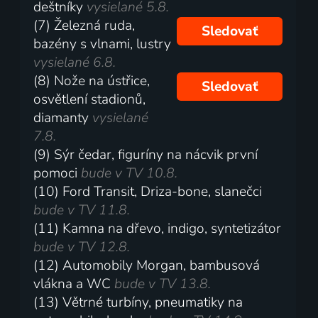
deštníky
vysielané 5.8.
(7) Železná ruda,
Sledovať
bazény s vlnami, lustry
vysielané 6.8.
(8) Nože na ústřice,
Sledovať
osvětlení stadionů,
diamanty
vysielané
7.8.
(9) Sýr čedar, figuríny na nácvik první
pomoci
bude v TV 10.8.
(10) Ford Transit, Driza-bone, slanečci
bude v TV 11.8.
(11) Kamna na dřevo, indigo, syntetizátor
bude v TV 12.8.
(12) Automobily Morgan, bambusová
vlákna a WC
bude v TV 13.8.
(13) Větrné turbíny, pneumatiky na