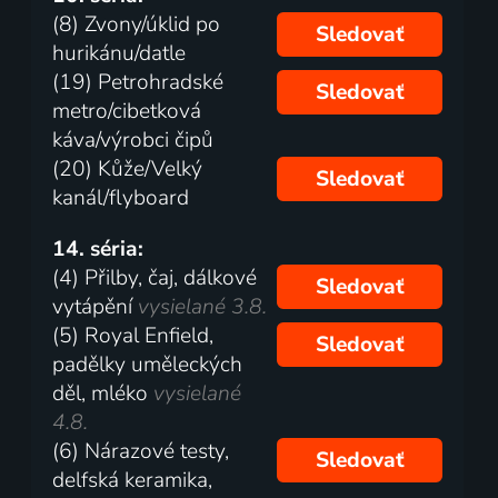
(8) Zvony/úklid po
Sledovať
hurikánu/datle
(19) Petrohradské
Sledovať
metro/cibetková
káva/výrobci čipů
(20) Kůže/Velký
Sledovať
kanál/flyboard
14. séria:
(4) Přilby, čaj, dálkové
Sledovať
vytápění
vysielané 3.8.
(5) Royal Enfield,
Sledovať
padělky uměleckých
děl, mléko
vysielané
4.8.
(6) Nárazové testy,
Sledovať
delfská keramika,