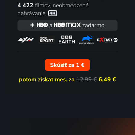
4 422
filmov
,
neobmedzené
nahrávanie
,
a
zadarmo
Skúsiť za 1 €
potom získať mes. za
12,99 €
6,49 €