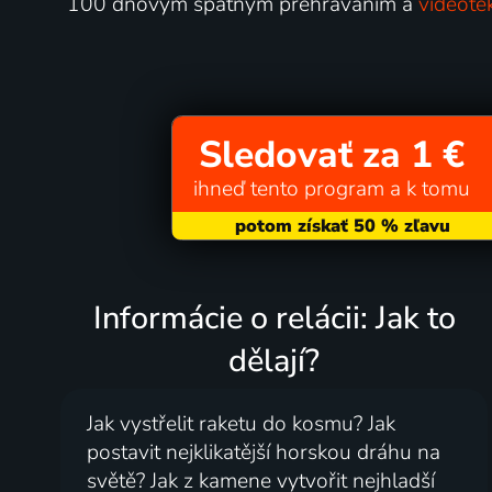
100 dňovým spätným prehrávaním a
videoté
Sledovať za 1 €
ihneď tento program a k tomu
Informácie o relácii: Jak to
dělají?
Jak vystřelit raketu do kosmu? Jak
postavit nejklikatější horskou dráhu na
světě? Jak z kamene vytvořit nejhladší