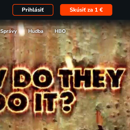
Prihlásiť
Skúsiť za 1 €
Správy
Hudba
HBO