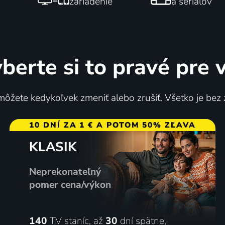
zariadenie
a seriálov
berte si to pravé pre 
ôžete kedykoľvek zmeniť alebo zrušiť. Všetko je bez
10 DNÍ ZA 1 € A POTOM 50% ZĽAVA
KLASIK
Neprekonateľný
pomer cena/výkon
140
TV staníc, až
30
dní spätne,