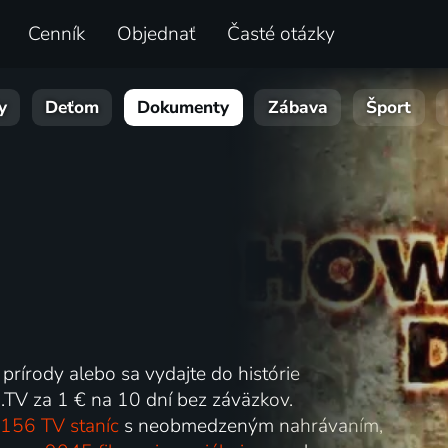
Cenník
Objednať
Časté otázky
y
Deťom
Dokumenty
Zábava
Šport
 prírody alebo sa vydajte do histórie
.TV za 1 € na 10 dní bez záväzkov.
156 TV staníc
s neobmedzeným nahrávaním,