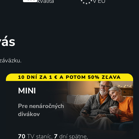
kvalita
v EÚ
vás
 záväzku.
10 DNÍ ZA 1 € A POTOM 50% ZĽAVA
MINI
Pre nenáročných
divákov
70
TV staníc,
7
dní spätne,