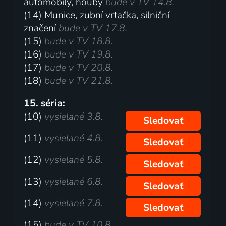
automobily, houby
bude v TV 14.8.
(14) Munice, zubní vrtačka, silniční
značení
bude v TV 17.8.
(15)
bude v TV 18.8.
(16)
bude v TV 19.8.
(17)
bude v TV 20.8.
(18)
bude v TV 21.8.
15. séria:
(10)
vysielané 3.8.
Sledovať
(11)
vysielané 4.8.
Sledovať
(12)
vysielané 5.8.
Sledovať
(13)
vysielané 6.8.
Sledovať
(14)
vysielané 7.8.
Sledovať
(15)
bude v TV 10.8.