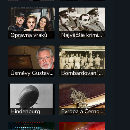
Opravna vraků
Najväčšie kriminálne prípady Slovenska
Úsměvy Gustava Oplustila
Bombardování Darwinu: Nepříjemná pravda
Hindenburg
Evropa a Černobyl