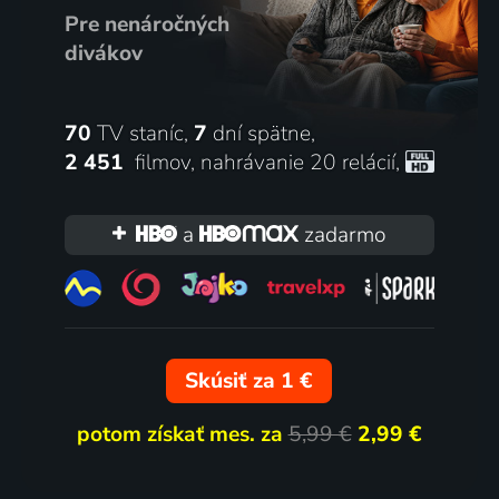
Pre nenáročných
divákov
70
TV staníc,
7
dní spätne,
2 451
filmov
,
nahrávanie 20 relácií
,
a
zadarmo
Skúsiť za 1 €
potom získať mes. za
5,99 €
2,99 €