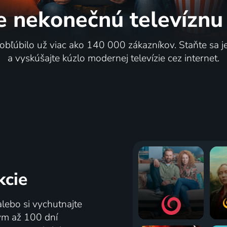
e nekonečnú
televíznu
 obľúbilo už viac ako 140 000 zákazníkov. Staňte sa 
a vyskúšajte kúzlo modernej televízie cez internet.
kcie
alebo si vychutnajte
tým až 100 dní