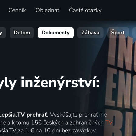
Cenník
Objednať
Časté otázky
y
Deťom
Dokumenty
Zábava
Šport
ly inženýrství:
Lepšia.TV prehrať.
Vyskúšajte prehrať iné
online a k tomu 156 českých a zahraničných
TV
šia.TV za 1 € na 10 dní bez záväzkov.