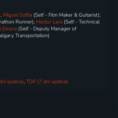
),
Miguel Soffia
(Self - Film Maker & Guitarist),
arathon Runner),
Hector Lara
(Self - Technical
i Emura
(Self - Deputy Manager of
Calgary Transportation)
dní spätne)
,
TOP (7 dní spätne)