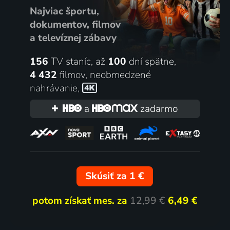
Najviac športu,
dokumentov, filmov
a televíznej zábavy
156
TV staníc, až
100
dní spätne,
4 432
filmov
,
neobmedzené
nahrávanie
,
a
zadarmo
Skúsiť za 1 €
potom získať mes. za
12,99 €
6,49 €