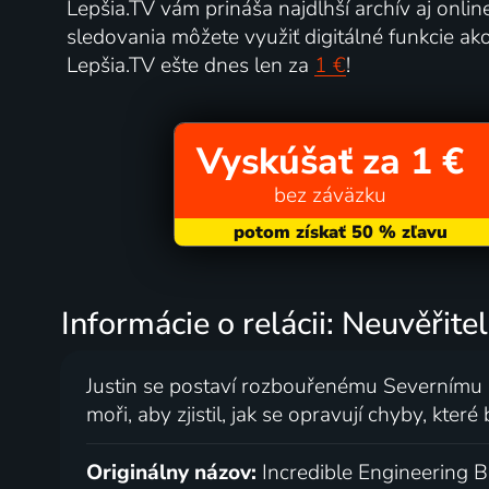
Lepšia.TV vám prináša najdlhší archív aj onlin
sledovania môžete využiť digitálné funkcie ak
Lepšia.TV ešte dnes len za
1 €
!
Vyskúšať za 1 €
bez záväzku
Informácie o relácii: Neuvěřit
Justin se postaví rozbouřenému Severnímu m
moři, aby zjistil, jak se opravují chyby, kte
Originálny názov:
Incredible Engineering B