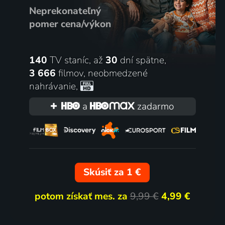
Neprekonateľný
pomer cena/výkon
140
TV staníc, až
30
dní spätne,
3 666
filmov
,
neobmedzené
nahrávanie
,
a
zadarmo
Skúsiť za 1 €
potom získať mes. za
9,99 €
4,99 €