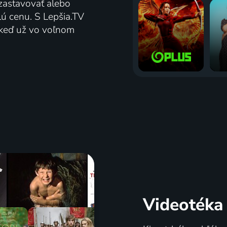
zastavovať alebo
lú cenu. S Lepšia.TV
j keď už vo voľnom
Videotéka