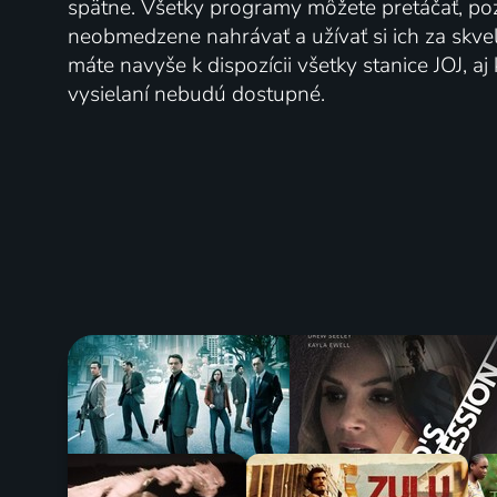
spätne. Všetky programy môžete pretáčať, po
neobmedzene nahrávať a užívať si ich za skve
máte navyše k dispozícii všetky stanice JOJ, a
vysielaní nebudú dostupné.