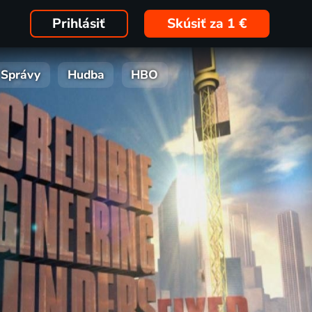
Prihlásiť
Skúsiť za 1 €
Správy
Hudba
HBO