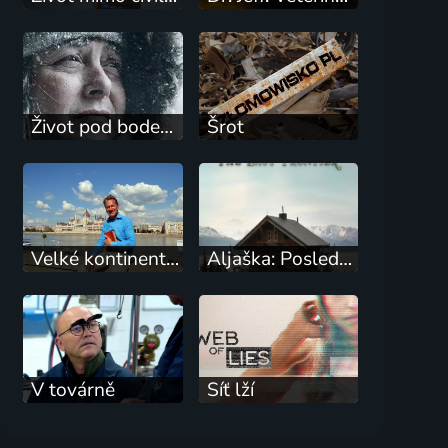
Život pod bodem mrazu
Šrot
Velké kontinentální cesty po železnici
Aljaška: Poslední hranice
V továrně
Síť lží