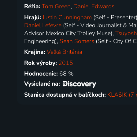
Réžia:
Tom Green
,
Daniel Edwards
Hrajú:
Justin Cunningham
(Self - Presenter
Daniel Lefevre
(Self - Video Journalist & M
Advisor Mexico City Trolley Muse),
Tsuyosh
Engineering),
Sean Somers
(Self - City Of 
Krajina:
Veľká Británia
Rok výroby:
2015
Hodnocenie:
68 %
Vysielané na:
Stanica dostupná v balíčkoch:
KLASIK (7 