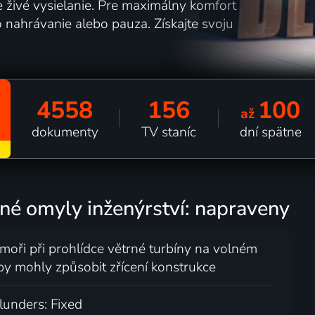
e živé vysielanie. Pre maximálny komfort
o nahrávanie alebo pauza. Získajte svoju
4558
156
100
až
dokumenty
TV staníc
dní spätne
elné omyly inženýrství: napraveny
oři při prohlídce větrné turbíny na volném
ré by mohly způsobit zřícení konstrukce
lunders: Fixed