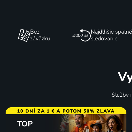
Bez
Najdlhšie spätné
záväzku
sledovanie
Vy
Služby m
10 DNÍ ZA 1 € A POTOM 50% ZĽAVA
TOP