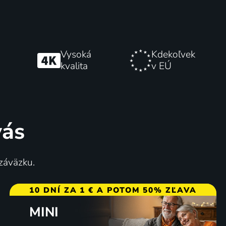
Vysoká
Kdekoľvek
kvalita
v EÚ
vás
 záväzku.
10 DNÍ ZA 1 € A POTOM 50% ZĽAVA
MINI