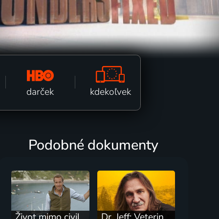
kdekoľvek
darček
Podobné dokumenty
Život mimo civilizace s Benem Foglem
Dr. Jeff: Veterinář ze Skalnatých hor