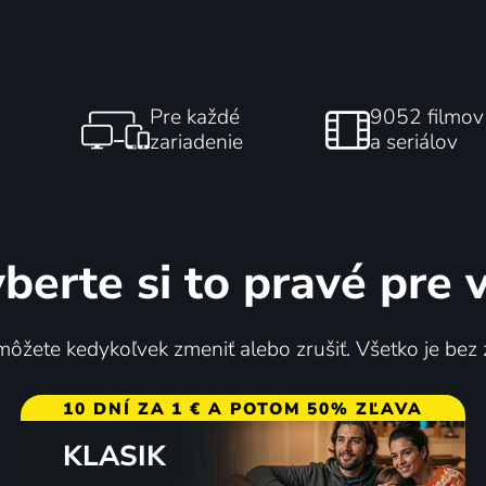
Pre každé
9052 filmov
zariadenie
a seriálov
berte si to pravé pre 
ôžete kedykoľvek zmeniť alebo zrušiť. Všetko je bez
10 DNÍ ZA 1 € A POTOM 50% ZĽAVA
KLASIK