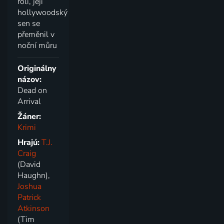
rolí, její
hollywoodský
sen se
přeměnil v
noční můru
Originálny
názov:
Dead on
Arrival
Žáner:
Krimi
Hrajú:
T.J.
Craig
(David
Haughn),
Joshua
Patrick
Atkinson
(Tim