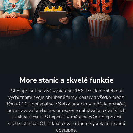
More staníc
a skvelé funkcie
Sledujte online živé vysielanie 156 TV staníc alebo si
vychutnajte svoje obľúbené filmy, seriály a všetko medzi
tým až 100 dní spätne. Všetky programy môžete pretáčať,
pozastavovať alebo neobmedzene nahrávať a užívať si ich
za skvelú cenu. S Lepšia.TV máte navyše k dispozícii
všetky stanice JOJ, aj keď už vo voľnom vysielaní nebudú
dostupné.