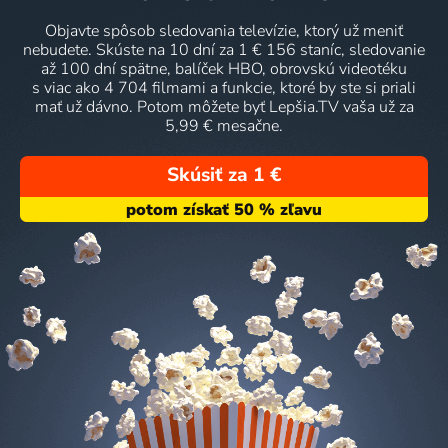
Objavte spôsob sledovania televízie, ktorý už meniť
nebudete. Skúste na 10 dní za 1 € 156 staníc, sledovanie
až 100 dní spätne, balíček HBO, obrovskú videotéku
s viac ako 4 704 filmami a funkcie, ktoré by ste si priali
mať už dávno. Potom môžete byť Lepšia.TV vaša už za
5,99 € mesačne.
Skúsiť za 1 €