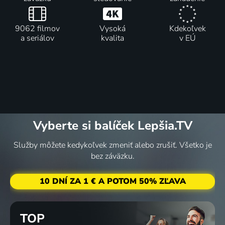
9062 filmov
Vysoká
Kdekoľvek
a seriálov
kvalita
v EÚ
Vyberte si balíček Lepšia.TV
Služby môžete kedykoľvek zmeniť alebo zrušiť. Všetko je
bez záväzku.
10 DNÍ ZA 1 € A POTOM 50% ZĽAVA
TOP