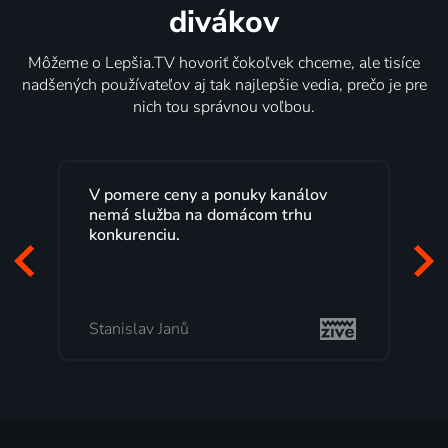
divákov
Môžeme o Lepšia.TV hovoriť čokoľvek chceme, ale tisíce
nadšených používateľov aj tak najlepšie vedia, prečo je pre
nich tou správnou voľbou.
V pomere ceny a ponuky kanálov
Lepšia.TV sl
nemá služba na domácom trhu
rokov s max
konkurenciu.
Veľký výber
pozerať, ked
to, čo mi vyh
Stanislav Janů
Milada Tome