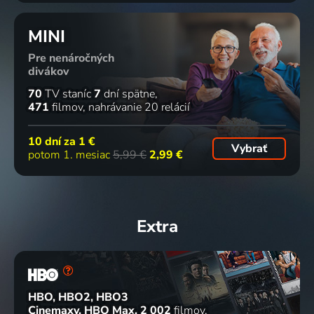
MINI
Pre nenáročných
divákov
70
TV staníc
7
dní spätne
471
filmov
nahrávanie 20 relácií
10 dní za
1 €
Vybrať
potom 1. mesiac
5,99 €
2,99 €
Extra
HBO, HBO2, HBO3
Cinemaxy, HBO Max
2 002
filmov