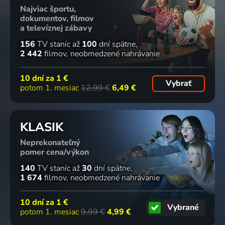
Najviac športu,
dokumentov, filmov
a televíznej zábavy
156
TV staníc
až
100
dní spätne
2 442
filmov
neobmedzené nahrávanie
10 dní za
1 €
Vybrať
potom 1. mesiac
12,99 €
6,49 €
KLASIK
Neprekonateľný
pomer cena/výkon
140
TV staníc
až
30
dní spätne
1 674
filmov
neobmedzené nahrávanie
10 dní za
1 €
Vybrané
potom 1. mesiac
9,99 €
4,99 €