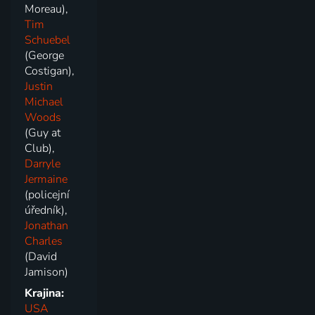
Moreau),
Tim
Schuebel
(George
Costigan),
Justin
Michael
Woods
(Guy at
Club),
Darryle
Jermaine
(policejní
úředník),
Jonathan
Charles
(David
Jamison)
Krajina:
USA