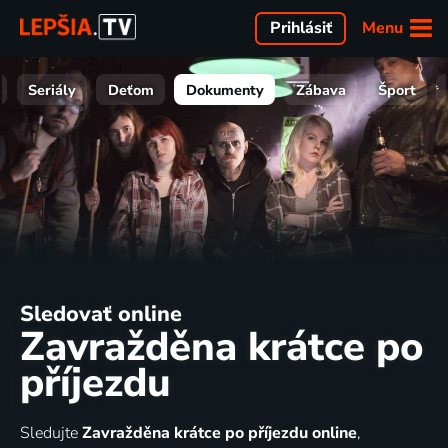
Menu
Prihlásiť
Seriály
Deťom
Dokumenty
Zábava
Šport
Sledovať online
Zavražděna krátce po
příjezdu
Sledujte
Zavražděna krátce po příjezdu online
,