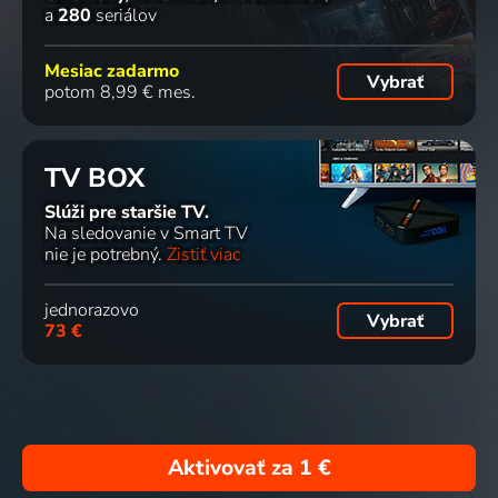
a
280
seriálov
Mesiac zadarmo
Vybrať
potom 8,99 € mes.
TV BOX
Slúži pre staršie TV.
Na sledovanie v Smart TV
nie je potrebný.
Zistiť viac
jednorazovo
Vybrať
73 €
Aktivovať za
1 €