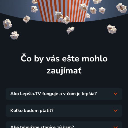
Čo by vás ešte mohlo
zaujímať
Ako Lepšia.TV funguje a v čom je lepšia?
Koľko budem platiť?
Aké televízne stanice získam?