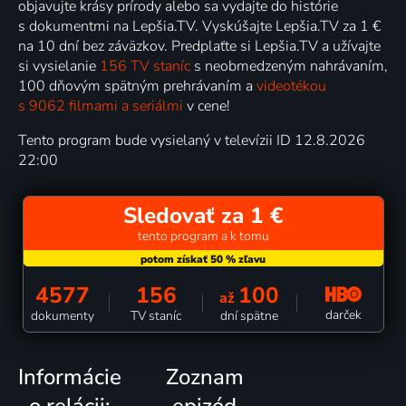
objavujte krásy prírody alebo sa vydajte do histórie
s dokumentmi na Lepšia.TV. Vyskúšajte Lepšia.TV za 1 €
na 10 dní bez záväzkov. Predplaťte si Lepšia.TV a užívajte
si vysielanie
156 TV staníc
s neobmedzeným nahrávaním,
100 dňovým spätným prehrávaním a
videotékou
s 9062 filmami a seriálmi
v cene!
Tento program bude vysielaný v televízii ID 12.8.2026
22:00
Sledovať za 1 €
tento program a k tomu
4577
156
100
až
darček
dokumenty
TV staníc
dní spätne
Informácie
Zoznam
o relácii:
epizód