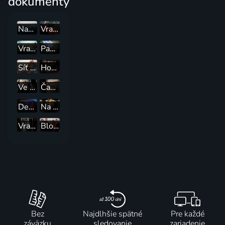
dokumenty
Naprosté ticho
Vražedné nahrávky
Vražda v srdci země
Pandořina skříňka: Rozpoutání zla
Síť lží
House of Horrors: Kidnapped
Ve jménu spravedlnosti
Časopis People vyšetřuje
Deadline: Vyšetřování s Tamron Hallovou
Na stopě s Paulou Zahnovou
Vražda přichází
Blood Relatives
Bez
Najdlhšie spätné
Pre každé
záväzku
sledovanie
zariadenie