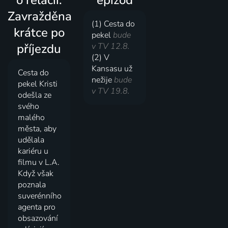
Zavražděna
(1) Cesta do
krátce po
pekel
bude
příjezdu
v TV 12.8.
(2) V
Kansasu už
Cesta do
nežije
bude
pekel Kristi
v TV 19.8.
odešla ze
svého
malého
města, aby
udělala
kariéru u
filmu v L.A.
Když však
poznala
suverénního
agenta pro
obsazování