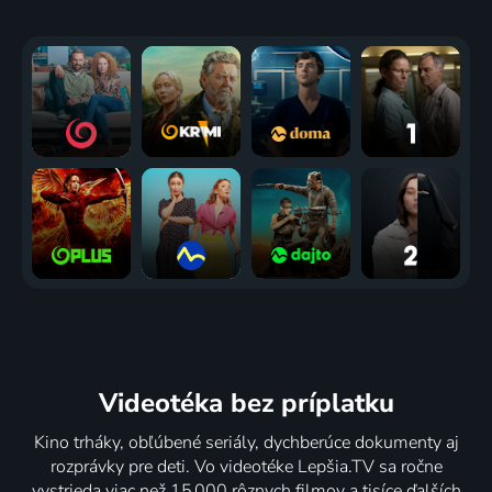
Videotéka
bez príplatku
Kino trháky, obľúbené seriály, dychberúce dokumenty aj
rozprávky pre deti. Vo videotéke Lepšia.TV sa ročne
vystrieda viac než 15 000 rôznych filmov a tisíce ďalších