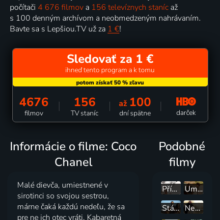
počítači
4 676 filmov
a
156 televíznych staníc
až
s 100 denným archívom a neobmedzeným nahrávaním.
Bavte sa s Lepšiou.TV už za
1 €
!
Sledovať za 1 €
ihneď tento program a k tomu
4676
156
100
až
darček
filmov
TV staníc
dní spätne
Informácie o filme: Coco
Podobné
Chanel
filmy
Malé dievča, umiestnené v
Příslib úsvitu
Umění jíst a milovat
sirotinci so svojou sestrou,
márne čaká každú nedeľu, že sa
Stále som tu
Nedotknutelní
pre ne ich otec vráti. Kabaretná