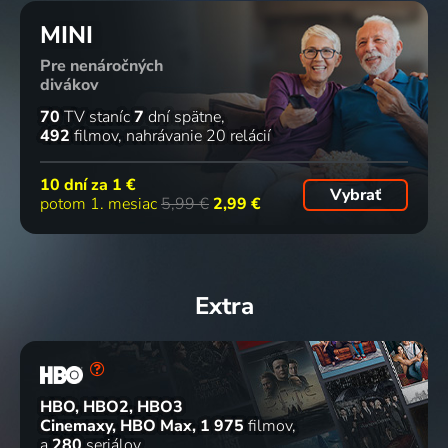
MINI
Pre nenáročných
divákov
70
TV staníc
7
dní spätne
492
filmov
nahrávanie 20 relácií
10 dní za
1 €
Vybrať
potom 1. mesiac
5,99 €
2,99 €
Extra
HBO, HBO2, HBO3
Cinemaxy, HBO Max
1 975
filmov
a
280
seriálov