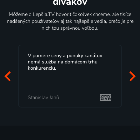
divákov
Môžeme o Lepšia.TV hovoriť čokoľvek chceme, ale tisíce
nadšených používateľov aj tak najlepšie vedia, prečo je pre
nich tou správnou voľbou.
V pomere ceny a ponuky kanálov
Lepš
nemá služba na domácom trhu
roko
konkurenciu.
Veľk
poze
to, 
Stanislav Janů
Mila