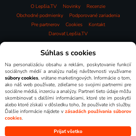
O Lepšia.TV
Novinky
Recenzie
Obchodné podmienky
Podporované zariadenia
Pre partnerov
Cookies
Kontakt
Darovať Lepšia.TV
Videotéka
Súhlas s cookies
Na personalizáciu obsahu a reklám, poskytovanie funkcií
sociálnych médií a analýzu našej návštevnosti využívame
súbory cookies
, vrátane marketingových. Informácie o tom,
ako náš web používate, zdieľame so svojimi partnermi pre
sociálne médiá, inzerciu a analýzy. Partneri tieto údaje môžu
skombinovať s ďalšími informáciami, ktoré ste im poskytli
alebo ktoré získali v dôsledku toho, že používate ich služby.
Ďalšie informácie nájdete v
zásadách používania súborov
cookies
.
Prijať všetko
Copyright © goNET s.r.o. Na tomto webe sú zobrazované obrázky