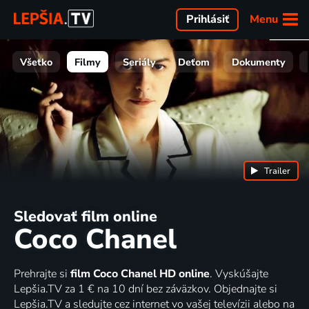
Menu
Prihlásiť
Všetko
Filmy
Seriály
Deťom
Dokumenty
Trailer
Sledovať film online
Coco Chanel
Prehrajte si
film Coco Chanel HD online
. Vyskúšajte
Lepšia.TV za 1 € na 10 dní bez záväzkov. Objednajte si
Lepšia.TV a sledujte cez internet vo vašej televízii alebo na