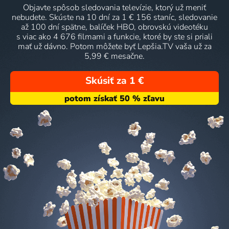
Objavte spôsob sledovania televízie, ktorý už meniť
nebudete. Skúste na 10 dní za 1 € 156 staníc, sledovanie
až 100 dní spätne, balíček HBO, obrovskú videotéku
s viac ako 4 676 filmami a funkcie, ktoré by ste si priali
mať už dávno. Potom môžete byť Lepšia.TV vaša už za
5,99 € mesačne.
Skúsiť za 1 €