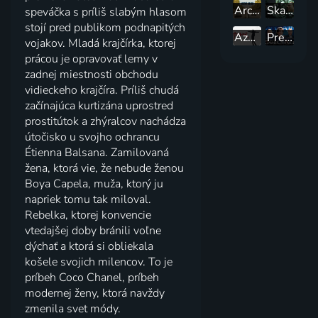
Architekt
Skafander a motýl´
speváčka s príliš slabým hlasom
stojí pred publikom podnapitých
Aznavour
Prezidentské volby
vojakov. Mladá krajčírka, ktorej
prácou je opravovať lemy v
zadnej miestnosti obchodu
vidieckeho krajčíra. Príliš chudá
začínajúca kurtizána uprostred
prostitútok a zhýralcov nachádza
útočisko u svojho ochrancu
Étienna Balsana. Zamilovaná
žena, ktorá vie, že nebude ženou
Boya Capela, muža, ktorý ju
napriek tomu tak miloval.
Rebelka, ktorej konvencie
vtedajšej doby bránili voľne
dýchať a ktorá si obliekala
košele svojich milencov. To je
príbeh Coco Chanel, príbeh
modernej ženy, ktorá navždy
zmenila svet módy.