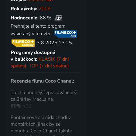
Rok výroby:
2009
Hodnocenie:
66 %
Prehrajte si tento program
vysielaný v televízii
3.8.2026 13:25
Programy dostupné
v balíčkoch:
KLASIK (7 dní
spätne)
,
TOP (7 dní spätne)
Recenzie filmu Coco Chanel:
Trochu nudnější zpracování než
ze Shirley MacLaine.
60%
rt12
Fontaineová asi ráda chodí v
montérkách, jinak by se
nemohla Coco Chanel takhle