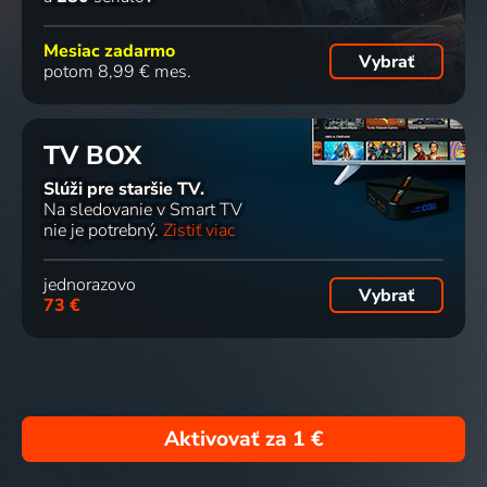
Mesiac zadarmo
Vybrať
potom 8,99 € mes.
TV BOX
Slúži pre staršie TV.
Na sledovanie v Smart TV
nie je potrebný.
Zistiť viac
jednorazovo
Vybrať
73 €
Aktivovať za
1 €