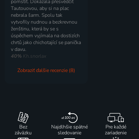
pomstít. Dokázala přesvědčit
Tautouovou, aby si na plac
nebrala šarm. Spolu tak
vytvořily nudnou a bezkrevnou
ženštinu, která by se s
úspěchem vyjímala na dostizích
chrtů jako chichotající se panička
v davu.
40%
Kh.snorlax
Zobraziť ďalšie recenzie (8)
Bez
Najdlhšie spätné
Pre každé
záväzku
sledovanie
zariadenie