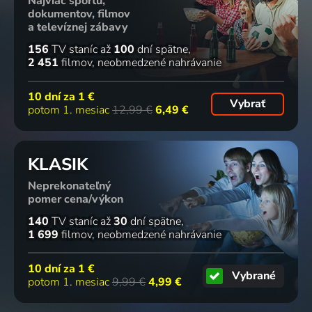
Najviac športu,
dokumentov, filmov
a televíznej zábavy
156
TV staníc
až
100
dní spätne
2 451
filmov
neobmedzené nahrávanie
10 dní za
1 €
Vybrať
potom 1. mesiac
12,99 €
6,49 €
KLASIK
Neprekonateľný
pomer cena/výkon
140
TV staníc
až
30
dní spätne
1 699
filmov
neobmedzené nahrávanie
10 dní za
1 €
Vybrané
potom 1. mesiac
9,99 €
4,99 €