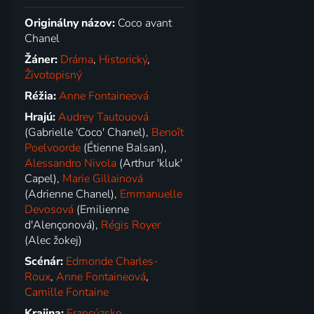
Originálny názov:
Coco avant
Chanel
Žáner:
Dráma
,
Historický
,
Životopisný
Réžia:
Anne Fontaineová
Hrajú:
Audrey Tautouová
(Gabrielle 'Coco' Chanel),
Benoît
Poelvoorde
(Étienne Balsan),
Alessandro Nivola
(Arthur 'kluk'
Capel),
Marie Gillainová
(Adrienne Chanel),
Emmanuelle
Devosová
(Emilienne
d'Alençonová),
Régis Royer
(Alec žokej)
Scénár:
Edmonde Charles-
Roux
,
Anne Fontaineová
,
Camille Fontaine
Krajina:
Francúzsko