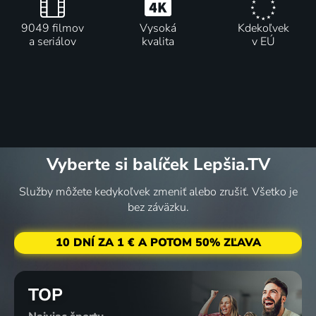
9049 filmov
Vysoká
Kdekoľvek
a seriálov
kvalita
v EÚ
Vyberte si balíček Lepšia.TV
Služby môžete kedykoľvek zmeniť alebo zrušiť. Všetko je
bez záväzku.
10 DNÍ ZA 1 € A POTOM 50% ZĽAVA
TOP